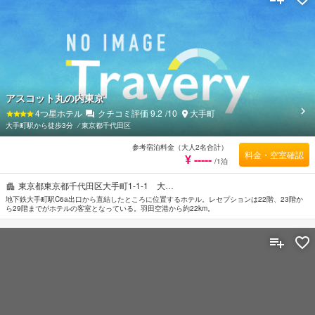
アスコット丸の内東京
4
つ星ホテル
クチコミ評価
9.2
/10
大手町
大手町駅から徒歩3分
⁄
東京都千代田区
参考宿泊料金（大人2名合計）
料金・空室確認
¥ -----
/1泊
東京都東京都千代田区大手町1-1-1 大…
地下鉄大手町駅C6a出口から直結したところに位置するホテル。レセプションは22階、23階か
ら29階までがホテルの客室となっている。羽田空港から約22km。