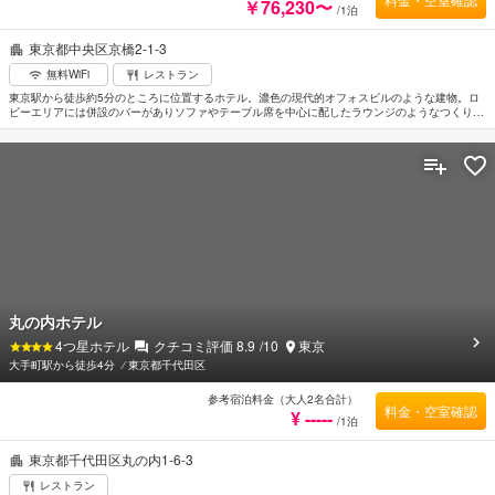
￥76,230〜
/1泊
東京都中央区京橋2-1-3
無料WiFi
レストラン
東京駅から徒歩約5分のところに位置するホテル。濃色の現代的オフォスビルのような建物。ロ
ビーエリアには併設のバーがありソファやテーブル席を中心に配したラウンジのようなつくりに
なっている。客室はクリエイター、エディター、フォトグラファーなどといったテーマをイメー
ジしたスマートかつシンプルなインテリア。飲食施設はビストロ料理を中心にグリル料理なども
提供するレストランとあたたかみあるカフェの2軒。地下鉄銀座線の京橋駅へは徒歩約2分と近
い。
丸の内ホテル
4
つ星ホテル
クチコミ評価
8.9
/10
東京
大手町駅から徒歩4分
⁄
東京都千代田区
参考宿泊料金（大人2名合計）
料金・空室確認
¥ -----
/1泊
東京都千代田区丸の内1-6-3
レストラン