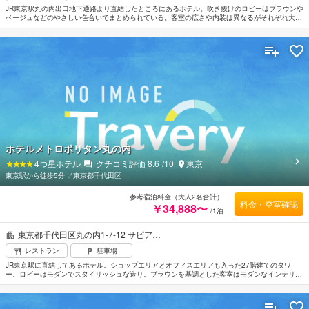
JR東京駅丸の内出口地下通路より直結したところにあるホテル。吹き抜けのロビーはブラウンや
ベージュなどのやさしい色合いでまとめられている。客室の広さや内装は異なるがそれぞれ大き
な窓を配し眺望のよい空間。周辺は会社企業が多くビジネスに便利なロケーション。最寄の空港
は羽田空港。
ホテルメトロポリタン丸の内
4
つ星ホテル
クチコミ評価
8.6
/10
東京
東京駅から徒歩5分
⁄
東京都千代田区
参考宿泊料金（大人2名合計）
料金・空室確認
￥34,888〜
/1泊
東京都千代田区丸の内1-7-12 サピア…
レストラン
駐車場
JR東京駅に直結してあるホテル。ショップエリアとオフィスエリアも入った27階建てのタワ
ー。ロビーはモダンでスタイリッシュな造り。ブラウンを基調とした客室はモダンなインテリア
でまとめられている。全室高速インターネット接続を完備し観光だけでなくビジネスでの利用に
も便利。最上階のダイニングバー「テンクウ」で美しい夜景を眺めながら和的フレンチを堪能す
るのもよい。