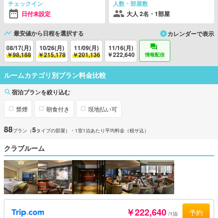
チェックイン
人数・部屋数
日付未設定
大人 2名・1部屋
最安値から日程を選択する
カレンダーで表示
08/17(月)
10/26(月)
11/09(月)
11/16(月)
￥98,188
￥215,178
￥201,136
￥222,640
情報配信
ルームカテゴリ別プラン料金比較
宿泊プランを絞り込む
禁煙
朝食付き
現地払い可
88
5
プラン（
タイプの部屋）
・1室1泊あたり平均料金（税サ込）
クラブルーム
￥222,640
予約
/1泊