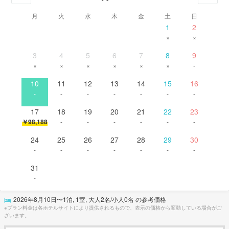
月
火
水
木
金
土
日
1
2
×
×
3
4
5
6
7
8
9
×
×
×
×
×
×
-
10
11
12
13
14
15
16
-
-
-
-
-
-
-
17
18
19
20
21
22
23
￥98,188
-
-
-
-
-
-
24
25
26
27
28
29
30
-
-
-
-
-
-
-
31
-
2026年8月10日
〜
1
泊,
1
室, 大人
2
名/小人
0
名 の参考価格
※プラン料金は各ホテルサイトにより提供されるもので、表示の価格から変動している場合がご
ざいます。