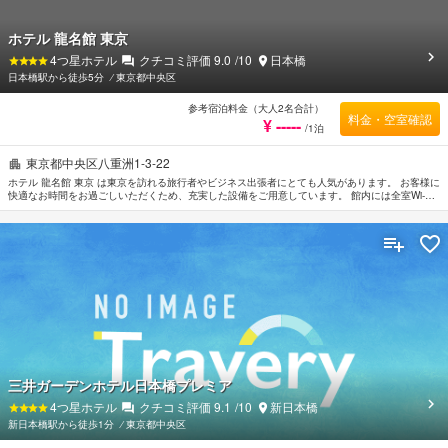
ホテル 龍名館 東京
4
つ星ホテル
クチコミ評価
9.0
/10
日本橋
日本橋駅から徒歩5分
⁄
東京都中央区
参考宿泊料金（大人2名合計）
料金・空室確認
¥ -----
/1泊
東京都中央区八重洲1-3-22
ホテル 龍名館 東京 は東京を訪れる旅行者やビジネス出張者にとても人気があります。 お客様に
快適なお時間をお過ごしいただくため、充実した設備をご用意しています。 館内には全室Wi-Fi
無料, 24時間セキュリティ, 清掃（毎日）, コインランドリー, コピー機などの施設をご用意して
います。 客室には快適な睡眠をサポートするよう設備が整えてあります。薄型TV, ワイヤレス
インターネット, 無料ワイヤレス インターネット, 禁煙ルーム, エアコンなどを備えた客室もご用
意しています。 マッサージなどのリラクゼーション施設をご満喫ください。 行き届いたサービ
スとプロフェッショナルな姿勢でホテル 龍名館 東京のスタッフはお客様のリクエストに応じて
くれます。
三井ガーデンホテル日本橋プレミア
4
つ星ホテル
クチコミ評価
9.1
/10
新日本橋
新日本橋駅から徒歩1分
⁄
東京都中央区