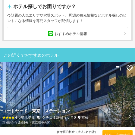
ホテル探しでお困りですか？
今話題の人気エリアや穴場スポット、周辺の観光情報などホテル探しのヒ
ントになる情報を専門スタッフが配信します！
おすすめホテル情報
この近くでおすすめのホテル
コートヤード 東京 ステーション
4
つ星ホテル
クチコミ評価
8.0
/10
京橋
京橋駅から徒歩2分
⁄
東京都中央区
参考宿泊料金（大人2名合計）
料金・空室確認