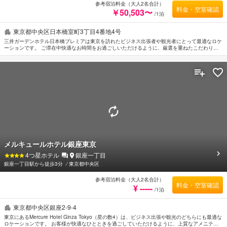
参考宿泊料金（大人2名合計）
料金・空室確認
￥50,503〜
/1泊
東京都中央区日本橋室町3丁目4番地4号
三井ガーデンホテル日本橋プレミアは東京を訪れたビジネス出張者や観光者にとって最適なロケ
ーションです。 ご滞在中快適なお時間をお過ごしいただけるように、厳選を重ねたこだわりの
アメニティをご用意しております。 全室Wi-Fi無料, 24時間セキュリティ, 清掃（毎日）, 車椅子
OK, 24時間対応フロントデスクなどの館内施設を思う存分ご活用ください。 贅沢なインテリア
と便利なアメニティを各お部屋に整えております。 当施設ではさまざまなレクリエーションを
ご体験いただけます。 三井ガーデンホテル日本橋プレミアは、東京観光は大変便利なロケーシ
ョンに位置しているだけなく、客室でゆっくりとお過ごしいただくにも最適です。
メルキュールホテル銀座東京
4
つ星ホテル
銀座一丁目
銀座一丁目駅から徒歩3分
⁄
東京都中央区
参考宿泊料金（大人2名合計）
料金・空室確認
¥ -----
/1泊
東京都中央区銀座2-9-4
東京にあるMercure Hotel Ginza Tokyo（星の数4）は、ビジネス出張や観光のどちらにも最適な
ロケーションです。 お客様が快適なひとときを過ごしていただけるように、上質なアメニティ