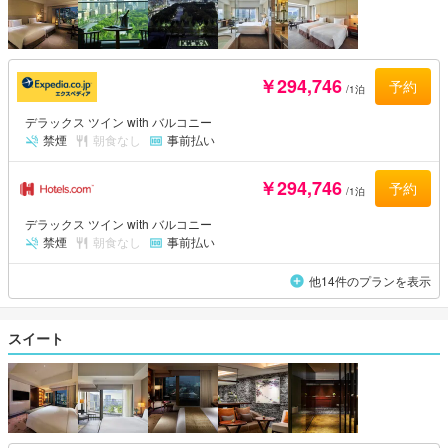
￥294,746
予約
/1泊
デラックス ツイン with バルコニー
禁煙
朝食なし
事前払い
￥294,746
予約
/1泊
デラックス ツイン with バルコニー
禁煙
朝食なし
事前払い
他14件のプランを表示
スイート