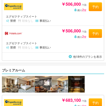
￥506,000
/1泊
予約
2
残り
室
エグゼクティブスイート
禁煙
朝食なし
事前払い
￥506,000
/1泊
予約
2
残り
室
エグゼクティブスイート
禁煙
朝食なし
事前払い
他18件のプランを表示
プレミアルーム
￥683,100
/1泊
予約
1