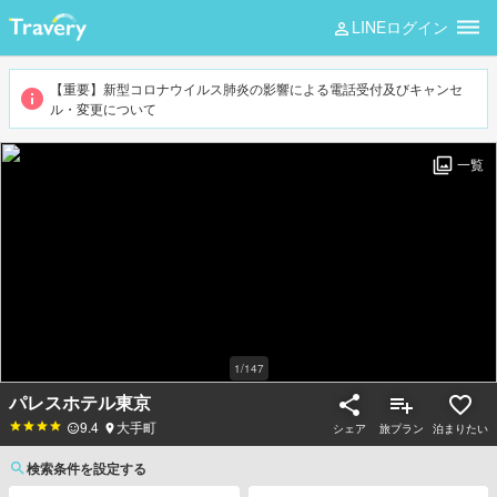
LINEログイン
【重要】新型コロナウイルス肺炎の影響による電話受付及びキャンセ
ル・変更について
一覧
1
/
147
パレスホテル東京
9.4
大手町
シェア
旅プラン
泊まりたい
検索条件を設定する