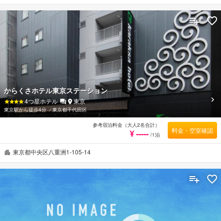
を数多く揃えております。 ご滞在中はルームサービス, レストラン, ドライクリーニング, 両替,
敷地内駐車場などの設備・サービスをご活用ください。 贅沢なインテリアと便利なアメニティ
を各お部屋に整えております。 屋内プールなどのリラクゼーションサービスをご満喫くださ
い。 東京を訪れる際には、Mercure Hotel Ginza Tokyoで素敵なお時間をお過ごしください。
からくさホテル東京ステーション
4
つ星ホテル
東京
東京駅から徒歩4分
⁄
東京都千代田区
参考宿泊料金（大人2名合計）
料金・空室確認
¥ -----
/1泊
東京都中央区八重洲1-105-14