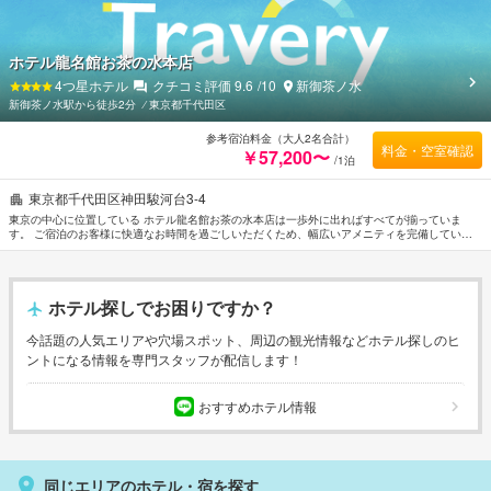
ホテル龍名館お茶の水本店
4
つ星ホテル
クチコミ評価
9.6
/10
新御茶ノ水
新御茶ノ水駅から徒歩2分
⁄
東京都千代田区
参考宿泊料金（大人2名合計）
料金・空室確認
￥57,200〜
/1泊
東京都千代田区神田駿河台3-4
東京の中心に位置している ホテル龍名館お茶の水本店は一歩外に出ればすべてが揃っていま
す。 ご宿泊のお客様に快適なお時間を過ごしいただくため、幅広いアメニティを完備していま
す。 ホテル龍名館お茶の水本店のスタッフがおもてなしの心を持って丁寧にご対応します。 客
室はお客様の快適な睡眠をサポートするよう設備が整えてあります。薄型TV, ワイヤレス インタ
ーネット, 無料ワイヤレス インターネット, 禁煙ルーム, エアコンなどを備えた客室もあります。
一日の疲れを癒すためにマッサージなどの館内施設をご利用いただけます。 行き届いたサービ
ホテル探しでお困りですか？
スとプロフェッショナルな姿勢でホテル龍名館お茶の水本店のスタッフはお客様のリクエストに
応じてくれます。
今話題の人気エリアや穴場スポット、周辺の観光情報などホテル探しのヒ
ントになる情報を専門スタッフが配信します！
おすすめホテル情報
同じエリアのホテル・宿を探す