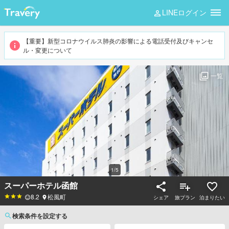
LINEログイン
【重要】新型コロナウイルス肺炎の影響による電話受付及びキャンセ
ル・変更について
一覧
1
/
5
スーパーホテル函館
8.2
松風町
シェア
旅プラン
泊まりたい
検索条件を設定する