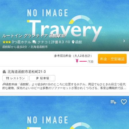
ルートイン グランティア 函館駅前
3
つ星ホテル
クチコミ評価
8.3
/10
函館
函館駅から徒歩2分
⁄
北海道函館市
参考宿泊料金（大人2名合計）
料金・空室確認
¥ -----
/1泊
北海道函館市若松町21-3
レストラン
駐車場
JR函館本線「函館駅」より徒歩約1分のところに位置するホテル。周辺でもひときわ目立つ近代
的な建物。採光のよいロビーは多数のソファーセットが置かれくつろげる。客室は機能的で設備
も整いビジネスにも対応している。最上階にある天然温泉大浴場で旅の疲れを癒せる。函館ICま
で車で約20分。最寄りの空港は函館空港。