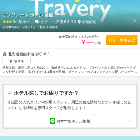
コンフォート ホテル 函館
3
つ星ホテル
クチコミ評価
8.3
/10
函館駅前
函館駅前駅から徒歩1分
⁄
北海道函館市
参考宿泊料金（大人2名合計）
料金・空室確認
¥ -----
/1泊
北海道函館市若松町16-3
駐車場
函館本線「函館」駅より約300m、海峡通沿いにあるホテル。ブラウンと白を組み合わせたモダ
ンな外観で上部に掲げられたロゴ看板が目印。ダークウッドのフロントデスクを配したロビーは
シックで落ち着いた雰囲気。客室は木製家具を効果的に配置しスペースにゆとりがある。周辺は
海が近く気軽にアウトドアスポーツが楽しめるロケーション。函館空港から約8.7km。
ホテル探しでお困りですか？
今話題の人気エリアや穴場スポット、周辺の観光情報などホテル探しのヒ
ントになる情報を専門スタッフが配信します！
おすすめホテル情報