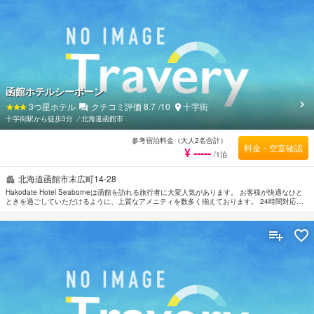
函館ホテルシーボーン
3
つ星ホテル
クチコミ評価
8.7
/10
十字街
十字街駅から徒歩3分
⁄
北海道函館市
参考宿泊料金（大人2名合計）
料金・空室確認
¥ -----
/1泊
北海道函館市末広町14-28
Hakodate Hotel Seaborneは函館を訪れる旅行者に大変人気があります。 お客様が快適なひと
ときを過ごしていただけるように、上質なアメニティを数多く揃えております。 24時間対応フ
ロントデスク, 荷物預かり所, Wi-Fi（共有エリア内）, 駐車場, レストランなどの設備・サービス
もぜひご利用ください。 快適な睡眠をサポートするために各種アメニティを整えております。
薄型TV, スリッパ, 無料ワイヤレス インターネット, 禁煙ルーム, エアコンなどを備えたお部屋で
ぐっすりとおやすみいただけます。 当施設ではさまざまなレクリエーションをご体験いただけ
ます。 便利な立地に位置するHakodate Hotel Seaborneは快適なサービスをご提供しており、
函館の滞在先には最適です。