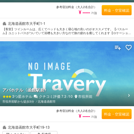
参考宿泊料金（大人2名合計）
料金・空室確認
¥ -----
/1泊
北海道函館市大手町1-1
【客室】ツインルームは、広くてベッドも大きく寝心地の良いのがオススメです。【バスルー
ム】ユニットバスがついていて浴槽も大きい方なので旅の疲れを癒してくれます【ロケーショ
ン】函館中心部エリアでショッピングや観光などが気軽に楽しめるのエリアです
アパホテル〈函館駅前〉
3
つ星ホテル
クチコミ評価
7.3
/10
市役所前
市役所前駅から徒歩3分
⁄
北海道函館市
参考宿泊料金（大人2名合計）
料金・空室確認
¥ -----
/1泊
北海道函館市大手町19-13