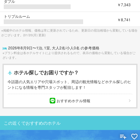
ダブル
￥7,343
トリプルルーム
￥8,741
※掲載中のホテル情報、価格は常に更新されているため、更新日の宿泊相場から変動している場合
がございます。(
01/20(月)
更新)
2026年8月9日
〜
1
泊,
1
室, 大人
2
名/小人
0
名 の参考価格
※プラン料金は各ホテルサイトにより提供されるもので、表示の価格から変動している場合がご
ざいます。
ホテル探しでお困りですか？
今話題の人気エリアや穴場スポット、周辺の観光情報などホテル探しのヒ
ントになる情報を専門スタッフが配信します！
おすすめホテル情報
この近くでおすすめのホテル