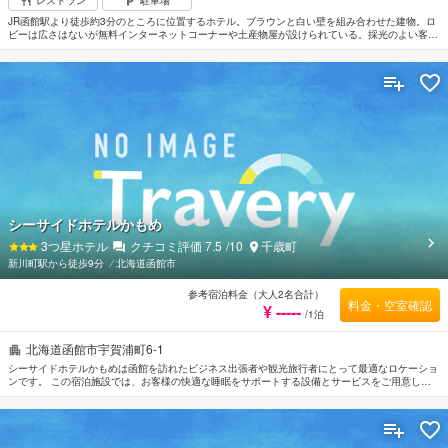
レストラン
駐車場
JR函館駅より徒歩約3分のところに位置するホテル。ブラウンと白い壁を組み合わせた建物。ロ
ビーは広さはないが無料インターネットコーナーや土産物屋が設けられている。採光のよい客室
はやさしい色合いのファブリックを配したカジュアルなインテリア。函館朝市まで徒歩約1分。
ベイエリア（西部地区）観光地へは徒歩約15分。函館空港から車で約20分。
シーサイドホテルかもめ
3
つ星ホテル
クチコミ評価
7.5
/10
千歳町
新川町駅から徒歩9分
⁄
北海道函館市
参考宿泊料金（大人2名合計）
料金・空室確認
¥ -----
/1泊
北海道函館市宇賀浦町6-1
シーサイドホテルかもめは函館を訪れたビジネス出張者や観光旅行者にとって最適なロケーショ
ンです。 この宿泊施設では、お客様の快適な睡眠をサポートする設備とサービスをご用意して
います。 シーサイドホテルかもめのスタッフがおもてなしの心を持って丁寧にご対応します。
ごゆっくりとお休みいただけるよう客室は落ち着いた内装と和やかな空間に仕上がっており、ル
ームタイプにより禁煙ルーム, エアコン, 暖房, 書斎デスク, インターネット（LAN）が備えられ
ています。 客室やマッサージなどの館内施設で旅の疲れをゆっくりと癒すことができます。 シ
ーサイドホテルかもめは函館の市内観光の拠点として最適です。