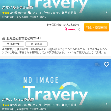
スマイルホテル函館
3
つ星ホテル
クチコミ評価
7.5
/10
函館駅前
函館駅前駅から徒歩3分
⁄
北海道函館市
参考宿泊料金（大人2名合計）
料金・空室確認
¥ -----
/1泊
北海道函館市若松町20-11
無料WiFi
駐車場
函館朝市より徒歩約2分、JR函館駅正面、徒歩約1分のところにあるホテル。オフホワイトのシ
ンプルな建物。客室も白を基調としており清潔感がある。レトロな雰囲気ただよう「元町」まで
電車で約5分。桜の名所として有名な「函館公園」へは電車で約10分。函館空港から車で約25
分。
ホテル ショコラ函館
3
つ星ホテル
クチコミ評価
9.1
/10
魚市場通
魚市場通駅から徒歩2分
⁄
北海道函館市