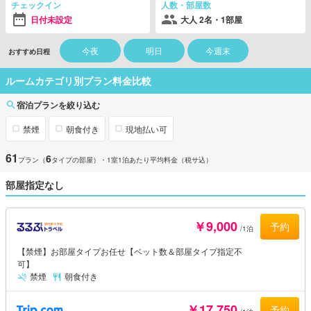
チェックイン
人数・部屋数
日付未設定
大人 2名・1部屋
今夜
明日
今週末
おすすめ日程
ルームカテゴリ別プラン料金比較
宿泊プランを絞り込む
禁煙
朝食付き
現地払い可
61
6
プラン（
タイプの部屋）
・1室1泊あたり平均料金（税サ込）
部屋指定なし
￥9,000
予約
/1泊
【禁煙】お部屋タイプお任せ【ベット数＆部屋タイプ指定不
可】
禁煙
朝食付き
￥17,750
予約