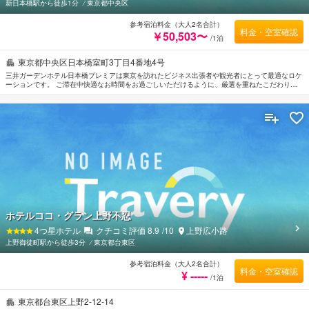
新日本橋駅から徒歩1分
⁄
東京都中央区
参考宿泊料金（大人2名合計）
料金・空室確認
￥50,503〜
/1泊
東京都中央区日本橋室町3丁目4番地4号
三井ガーデンホテル日本橋プレミアは東京を訪れたビジネス出張者や観光者にとって最適なロケ
ーションです。 ご滞在中快適なお時間をお過ごしいただけるように、厳選を重ねたこだわりの
アメニティをご用意しております。 全室Wi-Fi無料, 24時間セキュリティ, 清掃（毎日）, 車椅子
OK, 24時間対応フロントデスクなどの館内施設を思う存分ご活用ください。 贅沢なインテリア
と便利なアメニティを各お部屋に整えております。 当施設ではさまざまなレクリエーションを
ご体験いただけます。 三井ガーデンホテル日本橋プレミアは、東京観光は大変便利なロケーシ
ョンに位置しているだけなく、客室でゆっくりとお過ごしいただくにも最適です。
ホテルココ・グラン上野不忍
4
つ星ホテル
クチコミ評価
8.9
/10
上野広小路
上野御徒町駅から徒歩3分
⁄
東京都台東区
参考宿泊料金（大人2名合計）
料金・空室確認
¥ -----
/1泊
東京都台東区上野2-12-14