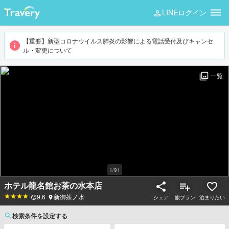
LINEログイン
【重要】新型コロナウイルス肺炎の影響による電話受付及びキャンセ
ル・変更について
一覧
1
/
91
ホテル龍名館お茶の水本店
9.6
新御茶ノ水
シェア
旅プラン
泊まりたい
検索条件を設定する