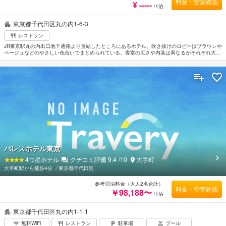
料金・空室確認
¥ -----
/1泊
東京都千代田区丸の内1-6-3
レストラン
JR東京駅丸の内出口地下通路より直結したところにあるホテル。吹き抜けのロビーはブラウンや
ベージュなどのやさしい色合いでまとめられている。客室の広さや内装は異なるがそれぞれ大き
な窓を配し眺望のよい空間。周辺は会社企業が多くビジネスに便利なロケーション。最寄の空港
は羽田空港。
パレスホテル東京
4
つ星ホテル
クチコミ評価
9.4
/10
大手町
大手町駅から徒歩4分
⁄
東京都千代田区
参考宿泊料金（大人2名合計）
料金・空室確認
￥98,188〜
/1泊
東京都千代田区丸の内1-1-1
無料WiFi
レストラン
駐車場
プール