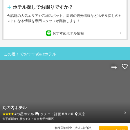
ホテル探しでお困りですか？
今話題の人気エリアや穴場スポット、周辺の観光情報などホテル探しのヒ
ントになる情報を専門スタッフが配信します！
おすすめホテル情報
この近くでおすすめのホテル
丸の内ホテル
4
つ星ホテル
クチコミ評価
8.9
/10
東京
大手町駅から徒歩4分
⁄
東京都千代田区
参考宿泊料金（大人2名合計）