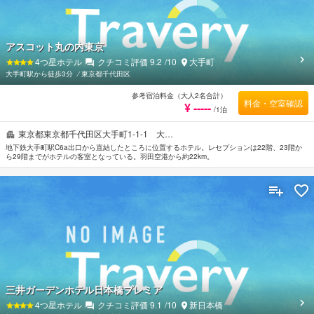
アスコット丸の内東京
4
つ星ホテル
クチコミ評価
9.2
/10
大手町
大手町駅から徒歩3分
⁄
東京都千代田区
参考宿泊料金（大人2名合計）
料金・空室確認
¥ -----
/1泊
東京都東京都千代田区大手町1-1-1 大…
地下鉄大手町駅C6a出口から直結したところに位置するホテル。レセプションは22階、23階か
ら29階までがホテルの客室となっている。羽田空港から約22km。
三井ガーデンホテル日本橋プレミア
4
つ星ホテル
クチコミ評価
9.1
/10
新日本橋