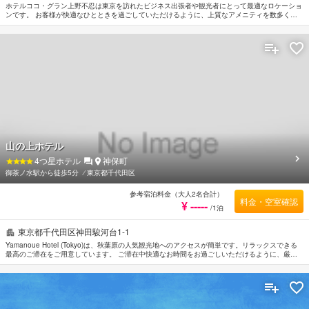
ホテルココ・グラン上野不忍は東京を訪れたビジネス出張者や観光者にとって最適なロケーショ
ンです。 お客様が快適なひとときを過ごしていただけるように、上質なアメニティを数多く揃
えております。 全室Wi-Fi無料, 24時間セキュリティ, 清掃（毎日）, 暖炉, コインランドリーなど
の設備・サービスもぜひご利用ください。 贅沢なインテリアと便利なアメニティを各お部屋に
整えております。 ご滞在中、より快適にお過ごしいただくためホットタブ, サウナ, スパ, マッサ
ージなどの設備・サービスをご利用いただけます。 ホテルココ・グラン上野不忍はおもてなし
の心と一流のサービスをご提供しています。
山の上ホテル
4
つ星ホテル
神保町
御茶ノ水駅から徒歩5分
⁄
東京都千代田区
参考宿泊料金（大人2名合計）
料金・空室確認
¥ -----
/1泊
東京都千代田区神田駿河台1-1
Yamanoue Hotel (Tokyo)は、秋葉原の人気観光地へのアクセスが簡単です。リラックスできる
最高のご滞在をご用意しています。 ご滞在中快適なお時間をお過ごしいただけるように、厳選
を重ねたこだわりのアメニティをご用意しております。 Yamanoue Hotel (Tokyo)のスタッフが
おもてなしの心を持って丁寧にご対応します。 ごゆっくりとお休みいただけるようお部屋は落
ち着いた内装と和やかな空間に仕上がっており、ルームタイプにより禁煙/喫煙ポリシー：全室
喫煙可が備えられています。 マッサージなどのリラクゼーションサービスをご満喫ください。
行き届いたサービスとプロフェッショナルな姿勢でYamanoue Hotel (Tokyo)のスタッフがお客
様のリクエストに応じてくれます。