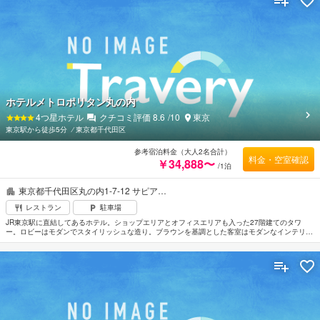
ホテルメトロポリタン丸の内
4
つ星ホテル
クチコミ評価
8.6
/10
東京
東京駅から徒歩5分
⁄
東京都千代田区
参考宿泊料金（大人2名合計）
料金・空室確認
￥34,888〜
/1泊
東京都千代田区丸の内1-7-12 サピア…
レストラン
駐車場
JR東京駅に直結してあるホテル。ショップエリアとオフィスエリアも入った27階建てのタワ
ー。ロビーはモダンでスタイリッシュな造り。ブラウンを基調とした客室はモダンなインテリア
でまとめられている。全室高速インターネット接続を完備し観光だけでなくビジネスでの利用に
も便利。最上階のダイニングバー「テンクウ」で美しい夜景を眺めながら和的フレンチを堪能す
るのもよい。