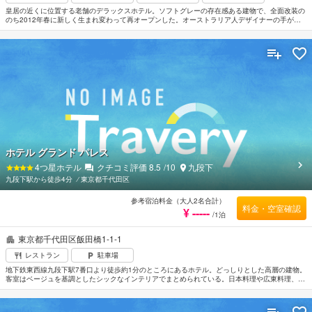
皇居の近くに位置する老舗のデラックスホテル。ソフトグレーの存在感ある建物で、全面改装の
のち2012年春に新しく生まれ変わって再オープンした。オーストラリア人デザイナーの手がけ
た館内は和のしっとりとした趣とモダンな要素が見事に溶け合ったハイセンスな空間。レストラ
ン&バーも充実している。日本初上陸のエビアンスパもぜひ試したい。複数の地下鉄路線が乗り
入れる大手町駅より地下通路で直結しており、JR東京駅からも徒歩約8分。
ホテル グランド パレス
4
つ星ホテル
クチコミ評価
8.5
/10
九段下
九段下駅から徒歩4分
⁄
東京都千代田区
参考宿泊料金（大人2名合計）
料金・空室確認
¥ -----
/1泊
東京都千代田区飯田橋1-1-1
レストラン
駐車場
地下鉄東西線九段下駅7番口より徒歩約1分のところにあるホテル。どっしりとした高層の建物。
客室はベージュを基調としたシックなインテリアでまとめられている。日本料理や広東料理、フ
ランス料理などが楽しめるレストランもある。日本武道館まで徒歩約5分。東京ドームへは徒歩
約10分。