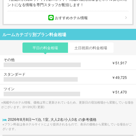
ントになる情報を専門スタッフが配信します！
おすすめホテル情報
ルームカテゴリ別プラン料金相場
平日の料金相場
土日祝前の料金相場
その他
￥51,917
スタンダード
￥49,725
ツイン
￥51,470
※掲載中のホテル情報、価格は常に更新されているため、更新日の宿泊相場から変動している場合
がございます。(
01/20(月)
更新)
2026年8月8日
〜
1
泊,
1
室, 大人
2
名/小人
0
名 の参考価格
※プラン料金は各ホテルサイトにより提供されるもので、表示の価格から変動している場合がご
ざいます。