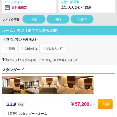
チェックイン
人数・部屋数
日付未設定
大人 2名・1部屋
今夜
明日
今週末
おすすめ日程
ルームカテゴリ別プラン料金比較
宿泊プランを絞り込む
禁煙
朝食付き
現地払い可
10
1
プラン（
タイプの部屋）
・1室1泊あたり平均料金（税サ込）
スタンダード
￥57,200
予約
/1泊
【禁煙】スタンダードルーム