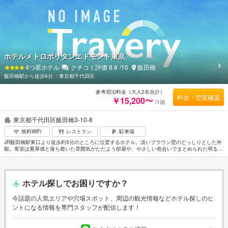
ホテルメトロポリタンエドモント東京
4
つ星ホテル
クチコミ評価
8.8
/10
飯田橋
飯田橋駅から徒歩6分
⁄
東京都千代田区
参考宿泊料金（大人2名合計）
料金・空室確認
￥15,200〜
/1泊
東京都千代田区飯田橋3-10-8
無料WiFi
レストラン
駐車場
JR飯田橋駅東口より徒歩約5分のところに位置するホテル。淡いブラウン壁のどっしりとした外
観。客室は重厚感と落ち着いた雰囲気がただよう部屋や、やさしい色合いでまとめられた明るい
部屋、バブルバス完備の部屋などさまざま。ホテルのベーカリーはオリジナルのブレッドやホテ
ルメイドのケーキが人気。東京ドームおよび日本武道館へはそれぞれ徒歩約10～15分程度。羽
田空港から車で約40分。成田空港からは車で約1時間20分。
ホテル探しでお困りですか？
今話題の人気エリアや穴場スポット、周辺の観光情報などホテル探しのヒ
ントになる情報を専門スタッフが配信します！