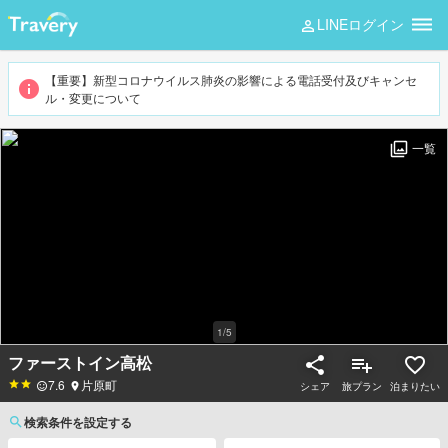
LINEログイン
【重要】新型コロナウイルス肺炎の影響による電話受付及びキャンセ
ル・変更について
一覧
1
/
5
ファーストイン高松
7.6
片原町
シェア
旅プラン
泊まりたい
検索条件を設定する