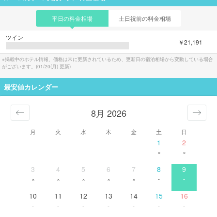
平日の料金相場
土日祝前の料金相場
ツイン
￥21,191
※掲載中のホテル情報、価格は常に更新されているため、更新日の宿泊相場から変動している場合
がございます。(
01/20(月)
更新)
最安値カレンダー
8月 2026
月
火
水
木
金
土
日
1
2
×
×
3
4
5
6
7
8
9
×
×
×
×
×
-
-
10
11
12
13
14
15
16
-
-
-
-
-
-
-