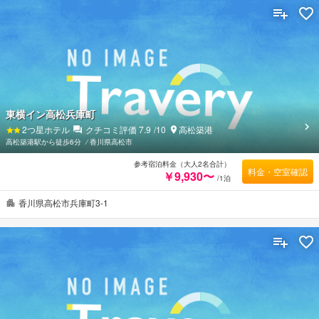
東横イン高松兵庫町
2
つ星ホテル
クチコミ評価
7.9
/10
高松築港
高松築港駅から徒歩6分
⁄
香川県高松市
参考宿泊料金（大人2名合計）
料金・空室確認
￥9,930〜
/1泊
香川県高松市兵庫町3-1