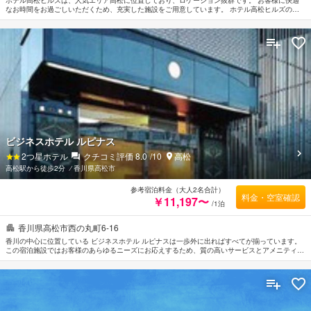
なお時間をお過ごしいただくため、充実した施設をご用意しています。 ホテル高松ヒルズのス
タッフがおもてなしの心を持って丁寧にご対応します。 贅沢なインテリアと便利なアメニティ
を各お部屋に整えております。 当施設ではさまざまなレクリエーションをご体験いただけま
す。 行き届いたサービスとプロフェッショナルな姿勢でホテル高松ヒルズのスタッフがお客様
のリクエストに応じてくれます。
ビジネスホテル ルピナス
2
つ星ホテル
クチコミ評価
8.0
/10
高松
高松駅から徒歩2分
⁄
香川県高松市
参考宿泊料金（大人2名合計）
料金・空室確認
￥11,197〜
/1泊
香川県高松市西の丸町6-16
香川の中心に位置している ビジネスホテル ルピナスは一歩外に出ればすべてが揃っています。
この宿泊施設ではお客様のあらゆるニーズにお応えするため、質の高いサービスとアメニティが
備えられています。 数ある館内施設には全室Wi-Fi無料, 駐車場, エレベーターなどがあります。
ごゆっくりとお休みいただけるよう客室は落ち着いた内装と和やかな空間に仕上がっており、ル
ームタイプにより薄型TV, 無料ワイヤレス インターネット, エアコン, 暖房, インターネット
（LAN）が備えられています。 この宿泊施設ではさまざまなレクリエーションをご体験いただ
けます。 ビジネスホテル ルピナスのあたたかいおもてなしと心地よい雰囲気で、 香川での滞在
をより思い出深いものにしてくれます。