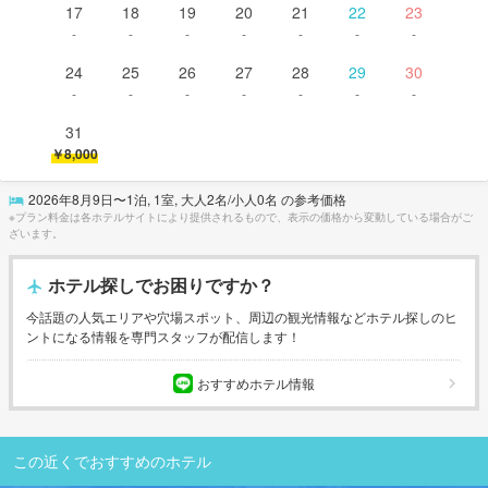
17
18
19
20
21
22
23
-
-
-
-
-
-
-
24
25
26
27
28
29
30
-
-
-
-
-
-
-
31
￥8,000
2026年8月9日
〜
1
泊,
1
室, 大人
2
名/小人
0
名 の参考価格
※プラン料金は各ホテルサイトにより提供されるもので、表示の価格から変動している場合がご
ざいます。
ホテル探しでお困りですか？
今話題の人気エリアや穴場スポット、周辺の観光情報などホテル探しのヒ
ントになる情報を専門スタッフが配信します！
おすすめホテル情報
この近くでおすすめのホテル