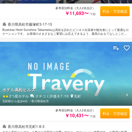
参考宿泊料金（大人2名合計）
料金・空室確認
￥11,693〜
/1泊
香川県高松市藤塚町3-17-15
Business Hotel Sunshine Takamatsuは高松を訪れたビジネス出張者や観光者にとって最適なロ
ケーションです。 お客様のさまざまなご要望にお応えできるよう、最高のおもてなしとこだわ
り抜いたアメニティを揃えております。 館内では、駐車場, 有料駐車場などの設備・サービスを
多数ご提供しております。 贅沢なインテリアと便利なアメニティを各お部屋に整えておりま
す。 当施設ではさまざまなレクリエーションをご体験いただけます。 Business Hotel Sunshine
Takamatsuのあたたかいおもてなしと心地よい雰囲気で、高松での滞在をより思い出深いものに
してくれます。
ホテル高松ヒルズ
2
つ星ホテル
クチコミ評価
6.7
/10
瓦町
瓦町駅から徒歩4分
⁄
香川県高松市
参考宿泊料金（大人2名合計）
料金・空室確認
￥10,431〜
/1泊
香川県高松市瓦町1-8-3
ホテル高松ヒルズは、人気エリア高松に位置しており、ロケーション抜群です。 お客様に快適