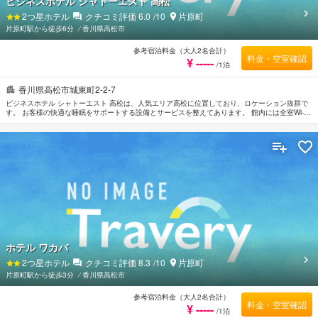
ビジネスホテル シャトーエスト 高松
2
つ星ホテル
クチコミ評価
6.0
/10
片原町
片原町駅から徒歩6分
⁄
香川県高松市
参考宿泊料金（大人2名合計）
料金・空室確認
¥ -----
/1泊
香川県高松市城東町2-2-7
ビジネスホテル シャトーエスト 高松は、人気エリア高松に位置しており、ロケーション抜群で
す。 お客様の快適な睡眠をサポートする設備とサービスを整えてあります。 館内には全室Wi-Fi
無料, 24時間セキュリティ, 清掃（毎日）, 24時間対応フロントデスク, 荷物預かり所などの設
備・サービスをご用意しています。 快適な睡眠をサポートするために各種アメニティを整えて
おります。薄型TV, カーペット, 洋服掛け, 鏡, スリッパなどを備えたお部屋でぐっすりとおやす
みいただけます。 当施設ではさまざまなレクリエーションをご体験いただけます。 便利な立地
に位置するビジネスホテル シャトーエスト 高松は快適なサービスをご提供しており、香川の滞
在先には最適です。
ホテル ワカバ
2
つ星ホテル
クチコミ評価
8.3
/10
片原町
片原町駅から徒歩3分
⁄
香川県高松市
参考宿泊料金（大人2名合計）
料金・空室確認
¥ -----
/1泊