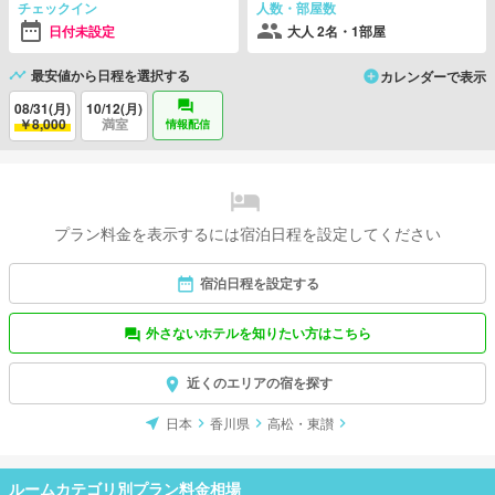
チェックイン
人数・部屋数
日付未設定
大人 2名・1部屋
最安値から日程を選択する
カレンダーで表示
08/31(月)
10/12(月)
￥8,000
満室
情報配信
プラン料金を表示するには宿泊日程を設定してください
宿泊日程を設定する
外さないホテルを知りたい方はこちら
近くのエリアの宿を探す
日本
香川県
高松・東讃
ルームカテゴリ別プラン料金相場