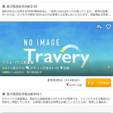
香川県高松市内町2-20
高松の中心に位置するHotel Wakabaは、一歩外に出ればすべてが揃っています。 館内の設備・
サービスは、ビジネスや観光で訪れるどのお客様にもお楽しみいただけます。高級感ある内装と
設備により、ビジネスおよび観光目的のお客様に最適な滞在先です。 全室Wi-Fi無料, ランドリー
サービス, ビジネスセンター（FAX/写真コピー）などの館内施設を思う存分ご活用ください。 全
てのお部屋には落ち着いた内装が施されており、心地良い空間となっています。また、ルームタ
イプにより無料Wi-Fi , 禁煙/喫煙ポリシー：全室禁煙, 禁煙/喫煙ポリシー：全室喫煙可のご用意
があります。 ご滞在中、より快適にお過ごしいただくためマッサージなどの設備・サービスを
ご利用いただけます。 行き届いたサービスとプロフェッショナルな姿勢でHotel Wakabaのスタ
ッフがお客様のリクエストに応じてくれます。
ゲストハウス若葉屋
2
つ星ホテル
クチコミ評価
9.4
/10
花園
花園駅から徒歩3分
⁄
香川県高松市
参考宿泊料金（大人2名合計）
料金・空室確認
¥ -----
/1泊
香川県高松市観光町603-1
ゲストハウス若葉屋は、高松の人気観光地へのアクセスが簡単です。リラックスできる最高のご
滞在をご用意しています。 お客様に快適なお時間をお過ごしいただくため、充実した施設をご
用意しています。 ゲストハウス若葉屋のスタッフがおもてなしの心を持って丁寧にご対応しま
す。 ルームタイプによりスリッパ, タオル, リネン類, エアコン, 暖房などをご用意しておりま
す。 当施設ではさまざまなレクリエーションをご体験いただけます。 ゲストハウス若葉屋はお