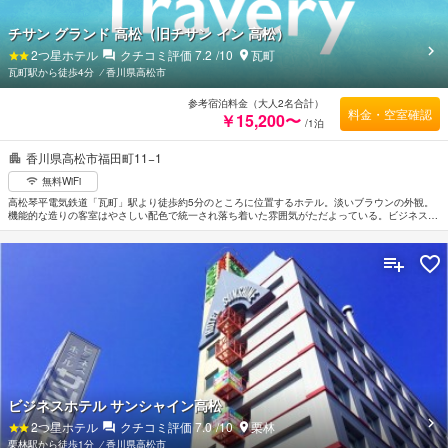
チサン グランド 高松（旧チサン イン 高松）
2
つ星ホテル
クチコミ評価
7.2
/10
瓦町
瓦町駅から徒歩4分
⁄
香川県高松市
参考宿泊料金（大人2名合計）
料金・空室確認
￥15,200〜
/1泊
香川県高松市福田町11−1
無料WiFi
高松琴平電気鉄道「瓦町」駅より徒歩約5分のところに位置するホテル。淡いブラウンの外観。
機能的な造りの客室はやさしい配色で統一され落ち着いた雰囲気がただよっている。ビジネス
街、ショップエリアやナイトエリアに徒歩圏内という好ロケーション。JR高松駅まで車で約8
分。高松自動車道高松中央ICへは車で約15分。最寄りの空港は高松空港。
ビジネスホテル サンシャイン高松
2
つ星ホテル
クチコミ評価
7.0
/10
栗林
栗林駅から徒歩1分
⁄
香川県高松市