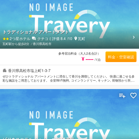
トラディショナル アパートメント
2
つ星ホテル
クチコミ評価
8.4
/10
瓦町
瓦町駅から徒歩2分
⁄
香川県高松市
参考宿泊料金（大人2名合計）
料金・空室確認
¥ -----
/1泊
香川県高松市塩上町1-3-7
ぜひトラディショナル アパートメントに滞在して香川を満喫してください。 快適に過ごせる多
彩な施設をご用意しております。 全室Wi-Fi無料, コインランドリー, キッチン, 荷物預かり所,
Wi-Fi（共有エリア内）などの設備・サービスもぜひご利用ください。 お部屋はゆったりと安ら
げる空間を演出し、無料ワイヤレス インターネット, 禁煙ルーム, エアコン, 暖房, 扇風機などの
多彩なアメニティをご用意しております。 当施設ではさまざまなレクリエーションをご体験い
ただけます。 行き届いたサービスとプロフェッショナルな姿勢でトラディショナル アパートメ
ントのスタッフがお客様のリクエストに応じてくれます。