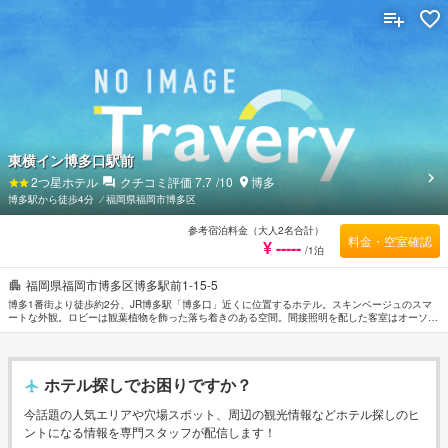
東横イン博多口駅前
2
つ星ホテル
クチコミ評価
7.7
/10
博多
博多駅から徒歩4分
⁄
福岡県福岡市博多区
参考宿泊料金（大人2名合計）
料金・空室確認
¥ -----
/1泊
福岡県福岡市博多区博多駅前1-15-5
博多1番街より徒歩約2分、JR博多駅「博多口」近くに位置するホテル。スキンベージュのスマ
ートな外観。ロビーは観葉植物を飾った落ち着きのある空間。間接照明を配した客室はオーソド
ックスなインテリアでまとめられている。バスターミナルが近く観光地へのアクセスに便利なロ
ケーション。キャナルシティまで約1.7km。福岡城跡へは約4.2km。
ホテル探しでお困りですか？
今話題の人気エリアや穴場スポット、周辺の観光情報などホテル探しのヒ
ントになる情報を専門スタッフが配信します！