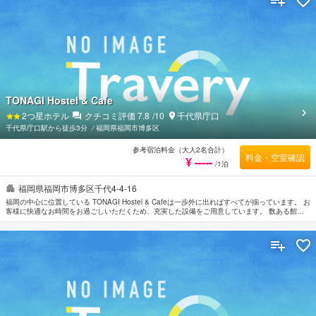
TONAGI Hostel & Cafe
2
つ星ホテル
クチコミ評価
7.8
/10
千代県庁口
千代県庁口駅から徒歩3分
⁄
福岡県福岡市博多区
参考宿泊料金（大人2名合計）
料金・空室確認
¥ -----
/1泊
福岡県福岡市博多区千代4-4-16
福岡の中心に位置している TONAGI Hostel & Cafeは一歩外に出ればすべてが揃っています。 お
客様に快適なお時間をお過ごしいただくため、充実した設備をご用意しています。 数ある館内
施設には全室Wi-Fi無料, コンビニ, 清掃（毎日）, コインランドリー, 荷物預かり所などがありま
す。 ルームタイプにより洋服掛け, リネン類, ワイヤレス インターネット, 無料ワイヤレス イン
ターネット, 禁煙ルームなどがご用意されています。 この宿泊施設ではさまざまなレクリエーシ
ョンをご体験いただけます。 便利な立地に位置するTONAGI Hostel & Cafeは快適なサービスを
ご提供しており、福岡の滞在先には最適です。