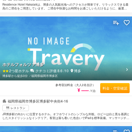
Residence Hotel Hakata9は、博多の人気観光地へのアクセスが簡単です。リラックスできる最
高のご滞在をご用意しています。 ご滞在中快適なお時間をお過ごしいただけるように、厳選を
重ねたこだわりのアメニティをご用意しております。 Residence Hotel Hakata9のスタッフがお
もてなしの心を持って丁寧にご対応します。 全てのお部屋には落ち着いた内装が施されてお
り、心地良い空間となっています。また、ルームタイプによりタオル, クローゼット, リネン類,
喫煙検知器, エアコンのご用意があります。 当施設ではさまざまなレクリエーションをご体験い
ただけます。 便利な立地に位置するResidence Hotel Hakata9は快適なサービスをご提供してお
り、福岡の滞在先には最適です。
ホテルフォルツァ博多
2
つ星ホテル
クチコミ評価
8.6
/10
博多
博多駅から徒歩3分
⁄
福岡県福岡市博多区
参考宿泊料金（大人2名合計）
料金・空室確認
¥ -----
/1泊
福岡県福岡市博多区博多駅中央街4-16
レストラン
JR博多駅の向かいに位置するホテル。オフホワイトのシンプルな外観。ロビーは白と黒を基調と
したスタイリッシュなインテリア。客室は落ち着いた色合いでiPadを標準装備。マッサージチェ
アやブルーレイプレイヤー、多機能シャワーパネルなどをそなえた部屋も用意されている。映画
館やレストランのある複合施設「キャナルシティ」まで車で約5分。博多リバレインへは地下鉄
で約5分。福岡空港から車で約15分。