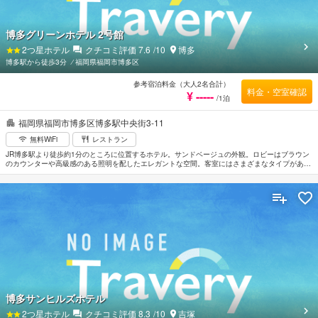
博多グリーンホテル 2号館
2
つ星ホテル
クチコミ評価
7.6
/10
博多
博多駅から徒歩3分
⁄
福岡県福岡市博多区
参考宿泊料金（大人2名合計）
料金・空室確認
¥ -----
/1泊
福岡県福岡市博多区博多駅中央街3-11
無料WiFi
レストラン
JR博多駅より徒歩約1分のところに位置するホテル。サンドベージュの外観。ロビーはブラウン
のカウンターや高級感のある照明を配したエレガントな空間。客室にはさまざまなタイプがあり
幅広いニーズに対応している。近くにはコンビニエンスストアもあり便利。近隣には系列ホテル
「博多グリーンホテル1号館」と「アネックス館」がある。福岡空港から約4km。
博多サンヒルズホテル
2
つ星ホテル
クチコミ評価
8.3
/10
吉塚