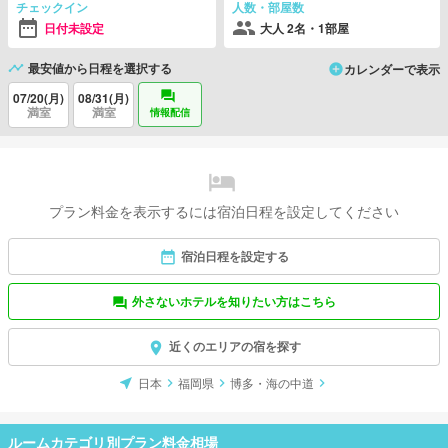
チェックイン
人数・部屋数
日付未設定
大人 2名・1部屋
最安値から日程を選択する
カレンダーで表示
07/20(月)
08/31(月)
満室
満室
情報配信
プラン料金を表示するには宿泊日程を設定してください
宿泊日程を設定する
外さないホテルを知りたい方はこちら
近くのエリアの宿を探す
日本
福岡県
博多・海の中道
ルームカテゴリ別プラン料金相場