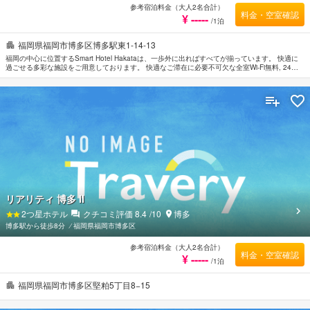
参考宿泊料金（大人2名合計）
料金・空室確認
¥ -----
/1泊
福岡県福岡市博多区博多駅東1-14-13
福岡の中心に位置するSmart Hotel Hakataは、一歩外に出ればすべてが揃っています。 快適に
過ごせる多彩な施設をご用意しております。 快適なご滞在に必要不可欠な全室Wi-Fi無料, 24時
間セキュリティ, コインランドリー, ポケットWi-Fiレンタル, 郵便サービスなどの設備・サービス
を完備しています。 ルームタイプにより空気洗浄機, カーペット, 清掃用具, 洋服掛け, ドレッシ
ングルームなどをご用意しております。 当施設ではさまざまなレクリエーションをご体験いた
だけます。 行き届いたサービスとプロフェッショナルな姿勢でSmart Hotel Hakataのスタッフ
がお客様のリクエストに応じてくれます。
リアリティ 博多 II
2
つ星ホテル
クチコミ評価
8.4
/10
博多
博多駅から徒歩8分
⁄
福岡県福岡市博多区
参考宿泊料金（大人2名合計）
料金・空室確認
¥ -----
/1泊
福岡県福岡市博多区堅粕5丁目8−15