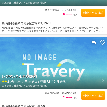
吉塚駅から徒歩2分
⁄
福岡県福岡市博多区
参考宿泊料金（大人2名合計）
料金・空室確認
¥ -----
/1泊
福岡県福岡市博多区吉塚本町13-55
Hakata Sun Hills Hotelは福岡を訪れたビジネス出張者や観光者にとって最適なロケーションで
す。 ご滞在中快適なお時間をお過ごしいただけるように、厳選を重ねたこだわりのアメニティ
をご用意しております。 バリアフリー設備, ランドリーサービス, ビジネスセンター（FAX/写真
コピー）などの設備・サービスもぜひご利用ください。 全てのお部屋には落ち着いた内装が施
されており、心地良い空間となっています。また、ルームタイプにより無料Wi-Fi , 禁煙/喫煙ポ
リシー：全室禁煙のご用意があります。 当施設ではさまざまなレクリエーションをご体験いた
だけます。 Hakata Sun Hills Hotelは福岡の市内観光の拠点として最適です。
レジデンスホテル博多9
2
つ星ホテル
クチコミ評価
7.8
/10
吉塚
吉塚駅から徒歩4分
⁄
福岡県福岡市博多区
参考宿泊料金（大人2名合計）
料金・空室確認
¥ -----
/1泊
福岡県福岡市博多区東公園4-9