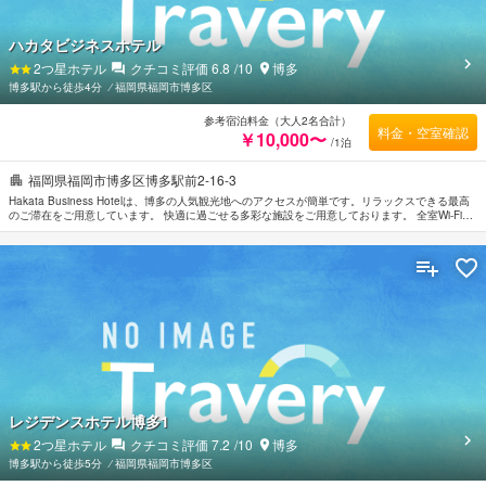
ハカタビジネスホテル
2
つ星ホテル
クチコミ評価
6.8
/10
博多
博多駅から徒歩4分
⁄
福岡県福岡市博多区
参考宿泊料金（大人2名合計）
料金・空室確認
￥10,000〜
/1泊
福岡県福岡市博多区博多駅前2-16-3
Hakata Business Hotelは、博多の人気観光地へのアクセスが簡単です。リラックスできる最高
のご滞在をご用意しています。 快適に過ごせる多彩な施設をご用意しております。 全室Wi-Fi無
料, ビジネスセンター（FAX/写真コピー）などの館内施設を思う存分ご活用ください。 お部屋に
はお客様の快適な睡眠をサポートするための設備を整えております。無料Wi-Fi , 禁煙/喫煙ポリ
シー：全室禁煙などを備えたお部屋もご用意しています。 ご滞在をより楽しくお過ごしいただ
くため、マッサージなどのリラクゼーションサービスを完備しています。 福岡市内中心に位置
する便利なロケーション、フレンドリーなスタッフ、そしてバラエティあふれる設備・サービス
を兼ね揃えたHakata Business Hotelは、多くの人に選ばれています。
レジデンスホテル博多1
2
つ星ホテル
クチコミ評価
7.2
/10
博多
博多駅から徒歩5分
⁄
福岡県福岡市博多区