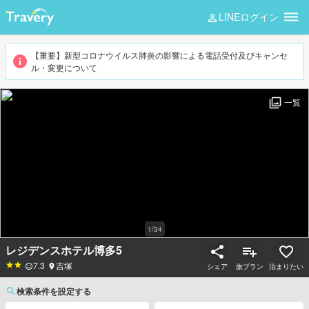
LINEログイン
【重要】新型コロナウイルス肺炎の影響による電話受付及びキャンセ
ル・変更について
一覧
1
/
34
レジデンスホテル博多5
7.3
吉塚
シェア
旅プラン
泊まりたい
検索条件を設定する