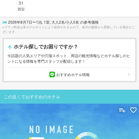
31
満室
2026年8月7日
〜
1
泊,
1
室, 大人
2
名/小人
0
名 の参考価格
※プラン料金は各ホテルサイトにより提供されるもので、表示の価格から変動している場合がご
ざいます。
ホテル探しでお困りですか？
今話題の人気エリアや穴場スポット、周辺の観光情報などホテル探しのヒ
ントになる情報を専門スタッフが配信します！
おすすめホテル情報
この近くでおすすめのホテル