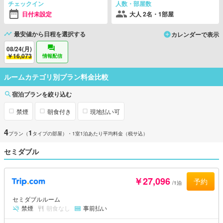
チェックイン
人数・部屋数
日付未設定
大人 2名・1部屋
最安値から日程を選択する
カレンダーで表示
08/24(月)
￥16,073
情報配信
ルームカテゴリ別プラン料金比較
宿泊プランを絞り込む
禁煙
朝食付き
現地払い可
4
1
プラン（
タイプの部屋）
・1室1泊あたり平均料金（税サ込）
セミダブル
￥27,096
予約
/1泊
セミダブルルーム
禁煙
朝食なし
事前払い