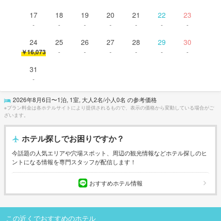
17
18
19
20
21
22
23
-
-
-
-
-
-
-
24
25
26
27
28
29
30
￥16,073
-
-
-
-
-
-
31
-
2026年8月6日
〜
1
泊,
1
室, 大人
2
名/小人
0
名 の参考価格
※プラン料金は各ホテルサイトにより提供されるもので、表示の価格から変動している場合がご
ざいます。
ホテル探しでお困りですか？
今話題の人気エリアや穴場スポット、周辺の観光情報などホテル探しのヒ
ントになる情報を専門スタッフが配信します！
おすすめホテル情報
この近くでおすすめのホテル