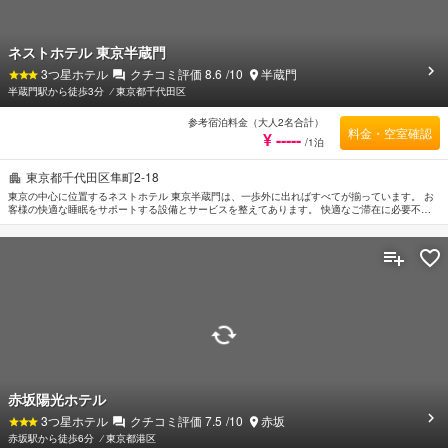
ネストホテル 東京半蔵門
3
つ星ホテル
クチコミ評価
8.6
/10
半蔵門
半蔵門駅から徒歩3分
⁄
東京都千代田区
参考宿泊料金（大人2名合計）
料金・空室確認
¥ -----
/1泊
東京都千代田区隼町2-18
東京の中心に位置するネストホテル 東京半蔵門は、一歩外に出ればすべてが揃っています。 お
客様の快適な睡眠をサポートする設備とサービスを整えてあります。 快適なご滞在に必要不可
欠な全室Wi-Fi無料, 清掃（毎日）, 車椅子OK, 24時間対応フロントデスク, バリアフリー設備な
どの設備・サービスを完備しています。 ごゆっくりとお休みいただけるようお部屋は落ち着い
た内装と和やかな空間に仕上がっており、ルームタイプにより薄型TV, カーペット, リネン類,
鏡, スリッパが備えられています。 当施設ではさまざまなレクリエーションをご体験いただけま
す。 便利な立地に位置するネストホテル 東京半蔵門は快適なサービスをご提供しており、東京
の滞在先には最適です。
赤坂陽光ホテル
3
つ星ホテル
クチコミ評価
7.5
/10
赤坂
赤坂駅から徒歩6分
⁄
東京都港区