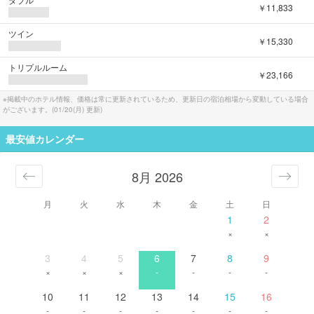
￥11,833
ツイン
￥15,330
トリプルルーム
￥23,166
※掲載中のホテル情報、価格は常に更新されているため、更新日の宿泊相場から変動している場合
がございます。(
01/20(月)
更新)
最安値カレンダー
8月 2026
月
火
水
木
金
土
日
1
2
×
×
3
4
5
6
7
8
9
×
×
×
-
-
-
-
10
11
12
13
14
15
16
-
-
-
-
-
-
-