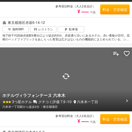
参考宿泊料金（大人2名合計）
料金・空室確認
¥ -----
/1泊
東京都港区赤坂6-14-12
無料WiFi
レストラン
駐車場
地下鉄千代田線赤坂駅6番出口より徒歩約5分、赤坂通り沿いにあるホテル。赤い看板が目印。花
柄のベッドファブリックをあしらった客室は広さはないものの機能的にまとめられている。シェ
フ自慢の欧風料理が楽しめるレストラン「レストランブリランテ」も魅力的。ACTシアターや赤
坂BLITZなどのある赤坂サカスへは徒歩約5分、東京ミッドタウンまで徒歩約10分。地下鉄丸の
内線赤坂見附駅へは徒歩約15分。
ホテルヴィラフォンテーヌ 六本木
3
つ星ホテル
クチコミ評価
7.9
/10
六本木一丁目
六本木一丁目駅から徒歩2分
⁄
東京都港区
参考宿泊料金（大人2名合計）
料金・空室確認
¥ -----
/1泊
東京都港区六本木1-6-2