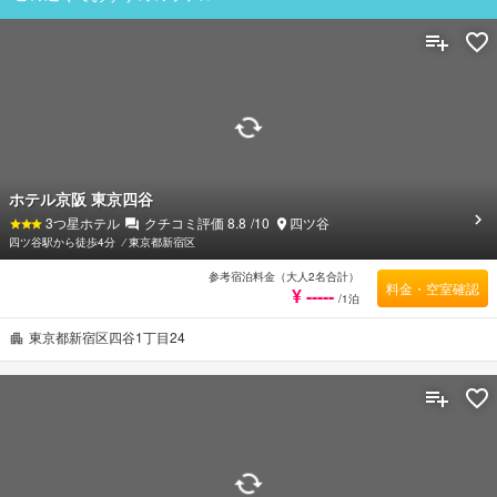
ホテル京阪 東京四谷
3
つ星ホテル
クチコミ評価
8.8
/10
四ツ谷
四ツ谷駅から徒歩4分
⁄
東京都新宿区
参考宿泊料金（大人2名合計）
料金・空室確認
¥ -----
/1泊
東京都新宿区四谷1丁目24