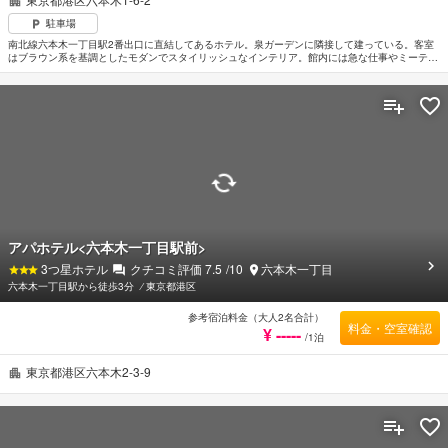
駐車場
南北線六本木一丁目駅2番出口に直結してあるホテル。泉ガーデンに隣接して建っている。客室
はブラウン系を基調としたモダンでスタイリッシュなインテリア。館内には急な仕事やミーティ
ングなどビジネスニーズに対応できるオフィスルームを完備。東京タワーまで約1km。日比谷線
4番出口より約8分。
アパホテル<六本木一丁目駅前>
3
つ星ホテル
クチコミ評価
7.5
/10
六本木一丁目
六本木一丁目駅から徒歩3分
⁄
東京都港区
参考宿泊料金（大人2名合計）
料金・空室確認
¥ -----
/1泊
東京都港区六本木2-3-9