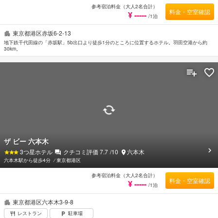
参考宿泊料金（大人2名合計）
料金・空室確認
¥ -----
/1泊
東京都港区赤坂6-2-13
地下鉄千代田線の「赤坂駅」5b出口より徒歩1分のところに位置するホテル。羽田空港から約
30km。
ザ ビー 六本木
3
つ星ホテル
クチコミ評価
7.7
/10
六本木
六本木駅から徒歩4分
⁄
東京都港区
参考宿泊料金（大人2名合計）
料金・空室確認
¥ -----
/1泊
東京都港区六本木3-9-8
レストラン
駐車場