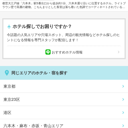
都営大江戸線「六本木」駅5番出口から徒歩約1分、六本木通り沿いに位置するホテル。ライトブ
ラウン壁で高層の建物。こぢんまりとした客室は落ち着いた色調でコーディネートされている。
「藤の個室とうざぶろう」では厳選食材を使った九州料理が堪能できる。国会議事堂まで約
1.9km。明治神宮へは約5km。
ホテル探しでお困りですか？
今話題の人気エリアや穴場スポット、周辺の観光情報などホテル探しのヒ
ントになる情報を専門スタッフが配信します！
おすすめホテル情報
同じエリアのホテル・宿を探す
東京都
東京23区
港区
六本木・麻布・赤坂・青山エリア