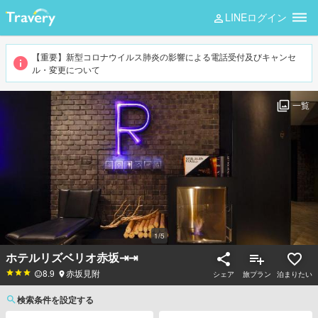
LINEログイン
【重要】新型コロナウイルス肺炎の影響による電話受付及びキャンセ
ル・変更について
一覧
1
/
5
ホテルリズベリオ赤坂⇥⇥
8.9
赤坂見附
シェア
旅プラン
泊まりたい
検索条件を設定する