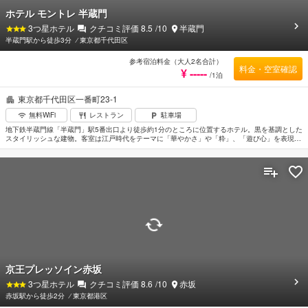
ホテル モントレ 半蔵門
3
つ星ホテル
クチコミ評価
8.5
/10
半蔵門
半蔵門駅から徒歩3分
⁄
東京都千代田区
参考宿泊料金（大人2名合計）
料金・空室確認
¥ -----
/1泊
東京都千代田区一番町23-1
無料WiFi
レストラン
駐車場
地下鉄半蔵門線「半蔵門」駅5番出口より徒歩約1分のところに位置するホテル。黒を基調とした
スタイリッシュな建物。客室は江戸時代をテーマに「華やかさ」や「粋」、「遊び心」を表現し
たインテリア。窓が引き戸風にしつらえられているのもユニーク。全室高速インターネット接続
可能。朝食はブッフェスタイルで和食、洋食ともに堪能できる。皇居が近く散策するのもよい。
明治天皇と昭憲皇太后を祭神とした「明治神宮」まで約5.9km。羽田空港から電車で約40分。
京王プレッソイン赤坂
3
つ星ホテル
クチコミ評価
8.6
/10
赤坂
赤坂駅から徒歩2分
⁄
東京都港区