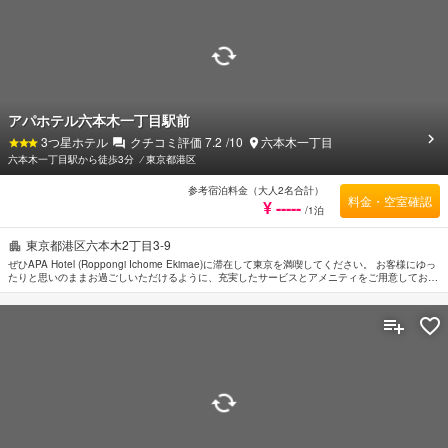
アパホテル六本木一丁目駅前
3
つ星ホテル
クチコミ評価
7.2
/10
六本木一丁目
六本木一丁目駅から徒歩3分
⁄
東京都港区
参考宿泊料金（大人2名合計）
料金・空室確認
¥ -----
/1泊
東京都港区六本木2丁目3-9
ぜひAPA Hotel (Roppongi Ichome Ekimae)に滞在して東京を満喫してください。 お客様にゆっ
たりと思いのままお過ごしいただけるように、充実したサービスとアメニティをご用意しており
ます。 館内には全室Wi-Fi無料, バリアフリー設備, ランドリーサービス, ビジネスセンター
（FAX/写真コピー）などの設備・サービスをご用意しています。 贅沢なインテリアと便利なア
メニティを各お部屋に整えております。 ご滞在中、より快適にお過ごしいただくためマッサー
ジなどの設備・サービスをご利用いただけます。 東京を訪れる際には、APA Hotel (Roppongi
Ichome Ekimae)で素敵なお時間をお過ごしください。