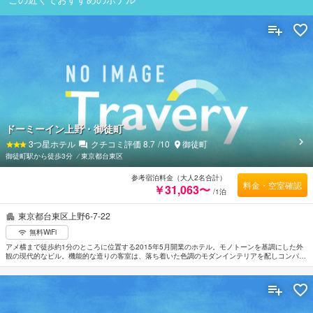
ドーミーイン上野・御徒町
3
つ星ホテル
クチコミ評価
8.7
/10
御徒町
御徒町駅から徒歩3分
⁄
東京都台東区
参考宿泊料金（大人2名合計）
料金・空室確認
￥31,063〜
/1泊
東京都台東区上野6-7-22
無料WiFi
アメ横まで徒歩約1分のところに位置する2015年5月開業のホテル。モノトーンを基調にした外
観の現代的なビル。機能的な造りの客室は、落ち着いた色調のモダンインテリアを配しコンパク
トにまとめられている。館内には男女別の超軟水大浴場、半露天風呂、サウナ、セルフランドリ
ーなどの付帯施設を完備。JR御徒町駅北口から徒歩約5分、JR上野駅広小路口から徒歩約7分、
東京メトロ日比谷線仲御徒町駅、都営大江戸線上野広小路駅A8番出口から徒歩約2分。羽田空港
から約20km、成田空港から約72km。