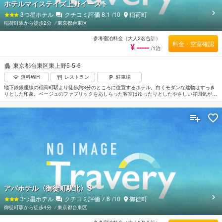
ホテルマイステイズ上野イースト
3
つ星ホテル
クチコミ評価
8.1
/10
稲荷町
稲荷町駅から徒歩2分
⁄
東京都台東区
参考宿泊料金（大人2名合計）
料金・空室確認
¥ -----
/1泊
東京都台東区東上野5-5-6
無料WiFi
レストラン
駐車場
地下鉄銀座線の稲荷町駅より徒歩約3分のところに位置するホテル。白くモダンな建物はすっき
りとした印象。ベージュのファブリックをあしらった客室はゆったりとしたやさしい雰囲気がた
だよっている。レストランではカジュアルな養殖を提供しており地元の人も訪れる。上野駅まで
徒歩約7分。東京スカイツリーへは車で約15分。
アパホテル〈御徒町駅北〉S
3
つ星ホテル
クチコミ評価
7.6
/10
御徒町
御徒町駅から徒歩4分
⁄
東京都台東区