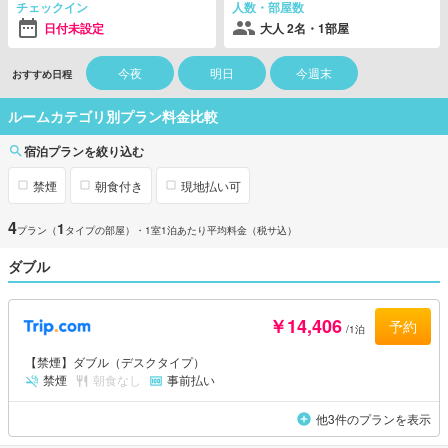
チェックイン
人数・部屋数
日付未設定
大人 2名・1部屋
今夜
明日
今週末
おすすめ日程
ルームカテゴリ別プラン料金比較
宿泊プランを絞り込む
禁煙
朝食付き
現地払い可
4
1
プラン（
タイプの部屋）
・1室1泊あたり平均料金（税サ込）
ダブル
￥14,406
予約
/1泊
【禁煙】ダブル（デスクタイプ）
禁煙
朝食なし
事前払い
他3件のプランを表示