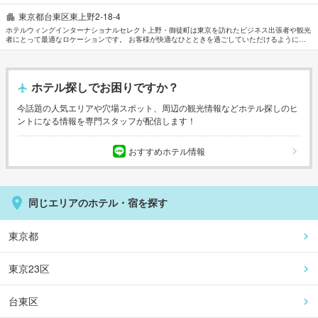
東京都台東区東上野2-18-4
ホテルウィングインターナショナルセレクト上野・御徒町は東京を訪れたビジネス出張者や観光
者にとって最適なロケーションです。 お客様が快適なひとときを過ごしていただけるように、
上質なアメニティを数多く揃えております。 館内では、全室Wi-Fi無料, コインランドリー, Wi-
Fi（共有エリア内）, ランドリーサービス, エレベーターなどの設備・サービスを多数ご提供して
おります。 お部屋はゆったりと安らげる空間を演出し、タオル, クローゼット, スリッパ, ワイヤ
レス インターネット, 無料Wi-Fi などの多彩なアメニティをご用意しております。 当施設ではさ
ホテル探しでお困りですか？
まざまなレクリエーションをご体験いただけます。 東京市内中心に位置する便利なロケーショ
ン、フレンドリーなスタッフ、そしてバラエティあふれる設備・サービスを兼ね揃えたホテルウ
ィングインターナショナルセレクト上野・御徒町は、多くの人に選ばれています。
今話題の人気エリアや穴場スポット、周辺の観光情報などホテル探しのヒ
ントになる情報を専門スタッフが配信します！
おすすめホテル情報
同じエリアのホテル・宿を探す
東京都
東京23区
台東区