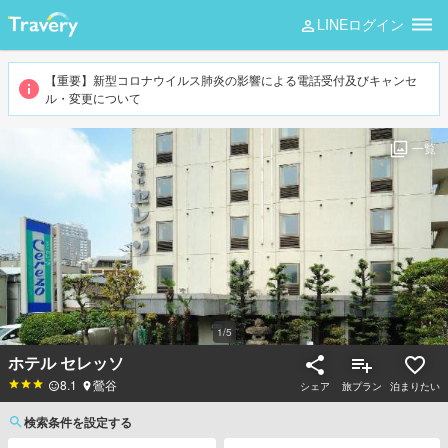
LINEログイン
【重要】新型コロナウイルス肺炎の影響による電話受付及びキャンセ
ル・変更について
一覧
1
/
5
ホテル セレッソ
8.1
鶯谷
シェア
旅プラン
泊まりたい
検索条件を設定する