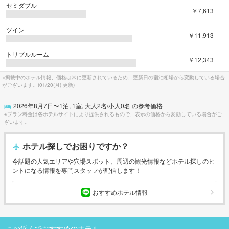
セミダブル
￥7,613
ツイン
￥11,913
トリプルルーム
￥12,343
※掲載中のホテル情報、価格は常に更新されているため、更新日の宿泊相場から変動している場合
がございます。(
01/20(月)
更新)
2026年8月7日
〜
1
泊,
1
室, 大人
2
名/小人
0
名 の参考価格
※プラン料金は各ホテルサイトにより提供されるもので、表示の価格から変動している場合がご
ざいます。
ホテル探しでお困りですか？
今話題の人気エリアや穴場スポット、周辺の観光情報などホテル探しのヒ
ントになる情報を専門スタッフが配信します！
おすすめホテル情報
この近くでおすすめのホテル