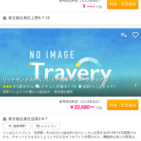
参考宿泊料金（大人2名合計）
料金・空室確認
¥ -----
/1泊
東京都台東区上野6-7-19
リッチモンドホテルプレミア浅草インターナショナル
3
つ星ホテル
クチコミ評価
9.1
/10
浅草(つくばＥＸＰ)
浅草(つくばＥＸＰ)駅から徒歩2分
⁄
東京都台東区
参考宿泊料金（大人2名合計）
料金・空室確認
￥22,680〜
/1泊
東京都台東区浅草2-6-7
無料WiFi
レストラン
つくばエクスプレス「浅草駅」A1出口から徒歩約1分のところに位置する2015年12月開業のホ
テル。テナントビルをまたぐようにそびえるオフホワイト外壁のビル。機能的な造りの客室は、
落ち着いた色調のモダンインテリアでシンプルにまとめられている。館内にはコインランドリー