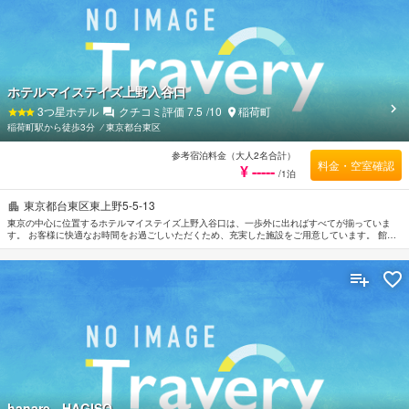
ホテルマイステイズ上野入谷口
3
つ星ホテル
クチコミ評価
7.5
/10
稲荷町
稲荷町駅から徒歩3分
⁄
東京都台東区
参考宿泊料金（大人2名合計）
料金・空室確認
¥ -----
/1泊
東京都台東区東上野5-5-13
東京の中心に位置するホテルマイステイズ上野入谷口は、一歩外に出ればすべてが揃っていま
す。 お客様に快適なお時間をお過ごしいただくため、充実した施設をご用意しています。 館内
では、全室Wi-Fi無料, ポケットWi-Fiレンタル, 郵便サービス, 24時間対応フロントデスク, 荷物預
かり所などの設備・サービスを多数ご提供しております。 快適な睡眠をサポートするために各
種アメニティを整えております。薄型TV, リネン類, スリッパ, タオル, 無料ワイヤレス インター
ネットなどを備えたお部屋でぐっすりとおやすみいただけます。 当施設ではさまざまなレクリ
エーションをご体験いただけます。 ホテルマイステイズ上野入谷口は東京の市内観光の拠点と
して最適です。
hanare - HAGISO