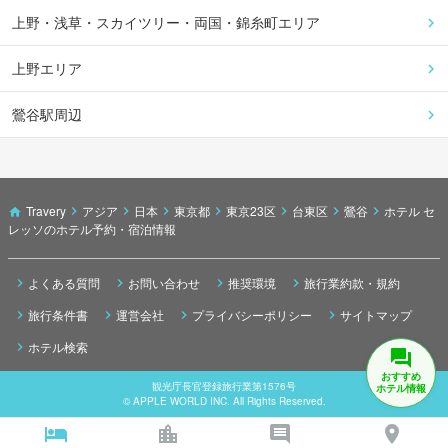
上野・浅草・スカイツリー・両国・錦糸町エリア
上野エリア
鶯谷駅周辺
Travery
アジア
日本
東京都
東京23区
台東区
鶯谷
ホテル セ
レッソのホテル予約・宿泊情報
よくある質問
お問い合わせ
推奨環境
旅行業約款・規約
旅行条件書
運営会社
プライバシーポリシー
サイトマップ
ホテル検索
おすすめ
観光庁長官登録旅行業第1576号
ホテル情報
© APPLE WORLD INC. All Rights Reserved.