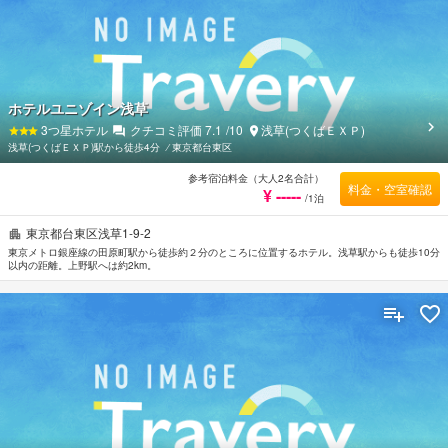
ホテルユニゾイン浅草
3
つ星ホテル
クチコミ評価
7.1
/10
浅草(つくばＥＸＰ)
浅草(つくばＥＸＰ)駅から徒歩4分
⁄
東京都台東区
参考宿泊料金（大人2名合計）
料金・空室確認
¥ -----
/1泊
東京都台東区浅草1-9-2
東京メトロ銀座線の田原町駅から徒歩約２分のところに位置するホテル。浅草駅からも徒歩10分
以内の距離。上野駅へは約2km。