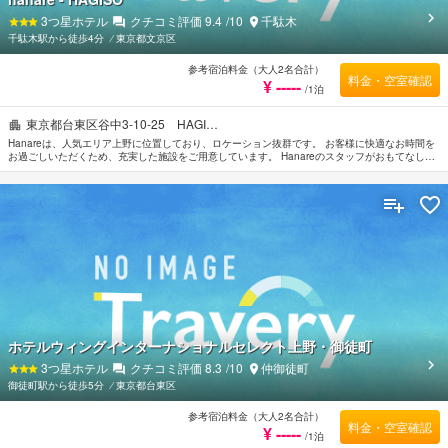
3
つ星ホテル
クチコミ評価
9.4
/10
千駄木
千駄木駅から徒歩4分
⁄
東京都文京区
参考宿泊料金（大人2名合計）
料金・空室確認
¥ -----
/1泊
東京都台東区谷中3-10-25 HAGI…
Hanareは、人気エリア上野に位置しており、ロケーション抜群です。 お客様に快適なお時間を
お過ごしいただくため、充実した施設をご用意しています。 Hanareのスタッフがおもてなしの
心を持って丁寧にご対応します。 贅沢なインテリアと便利なアメニティを各お部屋に整えてお
ります。 当施設ではさまざまなレクリエーションをご体験いただけます。 Hanareのあたたかい
おもてなしと心地よい雰囲気で、東京での滞在をより思い出深いものにしてくれます。
ホテルウィングインターナショナルセレクト上野・御徒町
3
つ星ホテル
クチコミ評価
8.3
/10
仲御徒町
御徒町駅から徒歩5分
⁄
東京都台東区
参考宿泊料金（大人2名合計）
料金・空室確認
¥ -----
/1泊