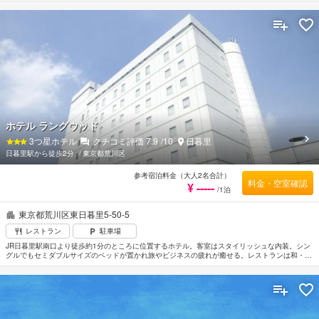
などの付帯施設を完備。近隣には姉妹ホテル「リッチモンドホテル浅草」がある。浅草寺まで徒
歩約2分、仲見世通りまで徒歩約8分。東武スカイツリーライン「浅草駅」から徒歩約7分、地下
鉄銀座線・浅草線「浅草駅」から徒歩約8分。羽田空港から約24km、成田空港から約70km。
ホテル ラングウッド
3
つ星ホテル
クチコミ評価
7.9
/10
日暮里
日暮里駅から徒歩2分
⁄
東京都荒川区
参考宿泊料金（大人2名合計）
料金・空室確認
¥ -----
/1泊
東京都荒川区東日暮里5-50-5
レストラン
駐車場
JR日暮里駅南口より徒歩約1分のところに位置するホテル。客室はスタイリッシュな内装。シン
グルでもセミダブルサイズのベッドが置かれ旅やビジネスの疲れが癒せる。レストランは和・
洋・中の3軒ありバラエティー豊か。成田空港からスカイライナーを利用して約36分。