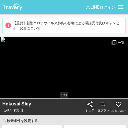
LINEログイン
【重要】新型コロナウイルス肺炎の影響による電話受付及びキャンセ
ル・変更について
一覧
1
/
44
Hokusai Stay
8.4
野田
シェア
旅プラン
泊まりたい
検索条件を設定する