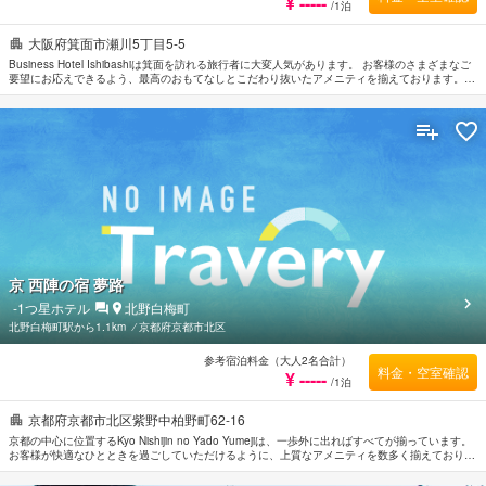
¥ -----
/1泊
大阪府箕面市瀬川5丁目5-5
Business Hotel Ishibashiは箕面を訪れる旅行者に大変人気があります。 お客様のさまざまなご
要望にお応えできるよう、最高のおもてなしとこだわり抜いたアメニティを揃えております。
駐車場, 無料駐車場などの館内施設を思う存分ご活用ください。 贅沢なインテリアと便利なアメ
ニティを各お部屋に整えております。 当施設ではさまざまなレクリエーションをご体験いただ
けます。 Business Hotel Ishibashiはおもてなしの心と一流のサービスをご提供しています。
京 西陣の宿 夢路
-1
つ星ホテル
北野白梅町
北野白梅町駅から1.1km
⁄
京都府京都市北区
参考宿泊料金（大人2名合計）
料金・空室確認
¥ -----
/1泊
京都府京都市北区紫野中柏野町62-16
京都の中心に位置するKyo Nishijin no Yado Yumejiは、一歩外に出ればすべてが揃っています。
お客様が快適なひとときを過ごしていただけるように、上質なアメニティを数多く揃えておりま
す。 館内には全室Wi-Fi無料などの設備・サービスをご用意しています。 お部屋はゆったりと安
らげる空間を演出し、無料Wi-Fi , 禁煙/喫煙ポリシー：全室禁煙などの多彩なアメニティをご用