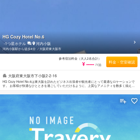
HG Cozy Hotel No.6
-1
つ星ホテル
河内小阪
河内小阪駅から徒歩4分
⁄
大阪府東大阪市
参考宿泊料金（大人2名合計）
料金・空室確認
¥ -----
/1泊
大阪府東大阪市下小阪2-2-16
HG Cozy Hotel No.6は東大阪を訪れたビジネス出張者や観光者にとって最適なロケーションで
す。 お客様が快適なひとときを過ごしていただけるように、上質なアメニティを数多く揃えて
おります。 お客様にお楽しみいただけるよう全室Wi-Fi無料などの設備・サービスを備えており
ます。 全てのお部屋には落ち着いた内装が施されており、心地良い空間となっています。ま
た、ルームタイプにより無料Wi-Fi , 禁煙/喫煙ポリシー：全室禁煙のご用意があります。 当施設
ではさまざまなレクリエーションをご体験いただけます。 HG Cozy Hotel No.6は東大阪の市内
観光の拠点として最適です。