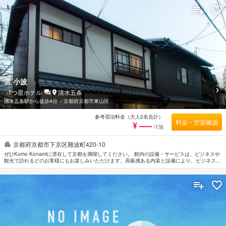
意しております。 当施設ではさまざまなレクリエーションをご体験いただけます。 京都を訪れ
る際には、Kyo Nishijin no Yado Yumejiで素敵なお時間をお過ごしください。
雲 小波
-1
つ星ホテル
清水五条
清水五条駅から徒歩4分
⁄
京都府京都市東山区
参考宿泊料金（大人2名合計）
料金・空室確認
¥ -----
/1泊
京都府京都市下京区難波町420-10
ぜひKumo Konamiに滞在して京都を満喫してください。 館内の設備・サービスは、ビジネスや
観光で訪れるどのお客様にもお楽しみいただけます。高級感ある内装と設備により、ビジネスお
よび観光目的のお客様に最適な滞在先です。 全室Wi-Fi無料などの設備・サービスもぜひご利用
ください。 贅沢なインテリアと便利なアメニティを各お部屋に整えております。 当施設ではさ
まざまなレクリエーションをご体験いただけます。 便利な立地に位置するKumo Konamiは快適
なサービスをご提供しており、京都の滞在先には最適です。