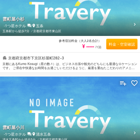
雲町屋小杉
-1
つ星ホテル
五条
五条駅から徒歩7分
⁄
京都府京都市東山区
参考宿泊料金（大人2名合計）
料金・空室確認
¥ -----
/1泊
京都府京都市下京区杉屋町282−3
京都にあるKumo Kosugi（星の数-1）は、ビジネス出張や観光のどちらにも最適なロケーション
です。 ご滞在中快適なお時間をお過ごしいただけるように、厳選を重ねたこだわりのアメニテ
ィをご用意しております。 ご滞在中は全室Wi-Fi無料などの設備・サービスをご活用ください。
贅沢なインテリアと便利なアメニティを各お部屋に整えております。 当施設ではさまざまなレ
クリエーションをご体験いただけます。 便利な立地に位置するKumo Kosugiは快適なサービス
をご提供しており、京都の滞在先には最適です。
雲町屋小川
-1
つ星ホテル
清水五条
清水五条駅から徒歩5分
⁄
京都府京都市東山区