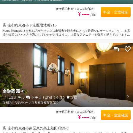
参考宿泊料金（大人2名合計）
料金・空室確認
¥ -----
/1泊
京都府京都市下京区岩滝町215
Kumo Kogawaは京都を訪れたビジネス出張者や観光者にとって最適なロケーションです。 お客
様が快適なひとときを過ごしていただけるように、上質なアメニティを数多く揃えております。
お客様にお楽しみいただけるよう全室Wi-Fi無料などの設備・サービスを備えております。 ルー
ムタイプにより無料Wi-Fi などをご用意しております。 当施設ではさまざまなレクリエーション
をご体験いただけます。 Kumo Kogawaは京都の市内観光の拠点として最適です。
京御宿 蔵々
-1
つ星ホテル
クチコミ評価
9.6
/10
京都
京都駅から徒歩4分
⁄
京都府京都市下京区
参考宿泊料金（大人2名合計）
料金・空室確認
¥ -----
/1泊
京都府京都市南区東九条上殿田町23-5