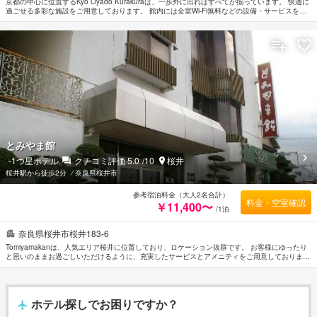
京都の中心に位置するKyo Oyado Kurakuraは、一歩外に出ればすべてが揃っています。 快適に
過ごせる多彩な施設をご用意しております。 館内には全室Wi-Fi無料などの設備・サービスをご
用意しています。 ルームタイプにより無料Wi-Fi , 禁煙/喫煙ポリシー：全室禁煙などをご用意し
ております。 当施設ではさまざまなレクリエーションをご体験いただけます。 Kyo Oyado
Kurakuraのあたたかいおもてなしと心地よい雰囲気で、京都での滞在をより思い出深いものにし
てくれます。
とみやま館
-1
つ星ホテル
クチコミ評価
5.0
/10
桜井
桜井駅から徒歩2分
⁄
奈良県桜井市
参考宿泊料金（大人2名合計）
料金・空室確認
￥11,400〜
/1泊
奈良県桜井市桜井183-6
Tomiyamakanは、人気エリア桜井に位置しており、ロケーション抜群です。 お客様にゆったり
と思いのままお過ごしいただけるように、充実したサービスとアメニティをご用意しておりま
す。 Tomiyamakanのスタッフがおもてなしの心を持って丁寧にご対応します。 贅沢なインテリ
アと便利なアメニティを各お部屋に整えております。 当施設ではさまざまなレクリエーション
をご体験いただけます。 Tomiyamakanはおもてなしの心と一流のサービスをご提供していま
す。
ホテル探しでお困りですか？