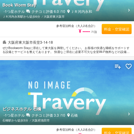
Book Worm Stay
-1
つ星ホテル
クチコミ評価
6.0
/10
ＪＲ河内永和
ＪＲ河内永和駅から徒歩6分
⁄
大阪府東大阪市
参考宿泊料金（大人2名合計）
料金・空室確認
¥ -----
/1泊
大阪府東大阪市長堂3-14-18
ぜひBookworm Stayに滞在して東大阪を満喫してください。 お客様の快適な睡眠をサポートす
る設備とサービスを整えてあります。 快適なご滞在に必要不可欠な全室Wi-Fi無料などの設備・
サービスを完備しています。 お部屋にはお客様の快適な睡眠をサポートするための設備を整え
ております。無料Wi-Fi , 禁煙/喫煙ポリシー：全室禁煙などを備えたお部屋もご用意していま
す。 当施設ではさまざまなレクリエーションをご体験いただけます。 Bookworm Stayはおもて
なしの心と一流のサービスをご提供しています。
ビジネスホテル 石橋
-1
つ星ホテル
クチコミ評価
3.3
/10
石橋
石橋駅から徒歩3分
⁄
大阪府池田市
参考宿泊料金（大人2名合計）
料金・空室確認