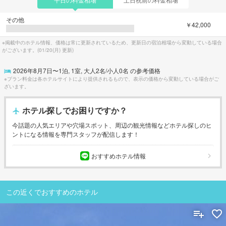
その他
￥42,000
※掲載中のホテル情報、価格は常に更新されているため、更新日の宿泊相場から変動している場合
がございます。(
01/20(月)
更新)
2026年8月7日
〜
1
泊,
1
室, 大人
2
名/小人
0
名 の参考価格
※プラン料金は各ホテルサイトにより提供されるもので、表示の価格から変動している場合がご
ざいます。
ホテル探しでお困りですか？
今話題の人気エリアや穴場スポット、周辺の観光情報などホテル探しのヒ
ントになる情報を専門スタッフが配信します！
おすすめホテル情報
この近くでおすすめのホテル