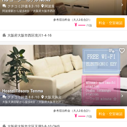
クチコミ評価
8.3
/10
阿波座
阿波座駅から徒歩8分
⁄
大阪府大阪市西区
参考宿泊料金（大人2名合計）
料金・空室確認
¥ -----
/1泊
大阪府大阪市西区境川1-4-16
Hostel Tesoro Tenma
クチコミ評価
8.6
/10
大阪天満宮
大阪天満宮駅から徒歩6分
⁄
大阪府大阪市北区
参考宿泊料金（大人2名合計）
料金・空室確認
¥ -----
/1泊
大阪府大阪市北区天満3-8-10 OHS…