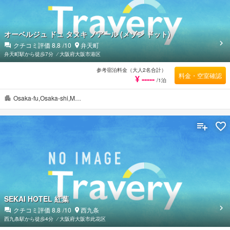
オーベルジュ ドュ タヌキ ノアール (メゾン ドット)
クチコミ評価
8.8
/10
弁天町
弁天町駅から徒歩7分
⁄
大阪府大阪市港区
参考宿泊料金（大人2名合計）
料金・空室確認
¥ -----
/1泊
Osaka-fu,Osaka-shi,M…
SEKAI HOTEL 紅葉
クチコミ評価
8.8
/10
西九条
西九条駅から徒歩4分
⁄
大阪府大阪市此花区