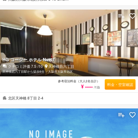
HG コージー ホテル No.47
クチコミ評価
7.5
/10
天神橋筋六丁目
天神橋筋六丁目駅から徒歩8分
⁄
大阪府大阪市北区
参考宿泊料金（大人2名合計）
料金・空室確認
¥ -----
/1泊
北区天神橋 8丁目 2-4