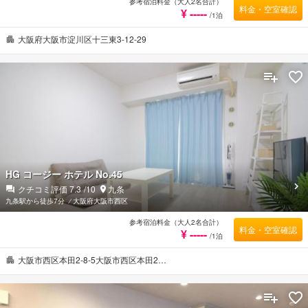
参考宿泊料金（大人2名合計）
料金・空室確認
¥ -----
/1泊
大阪府大阪市淀川区十三東3-12-29
HG コージー ホテル No.45
クチコミ評価
7.3
/10
九条
九条駅から徒歩7分
⁄
大阪府大阪市西区
参考宿泊料金（大人2名合計）
料金・空室確認
¥ -----
/1泊
大阪市西区本田2-8-5大阪市西区本田2…