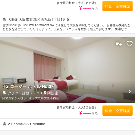
参考宿泊料金（大人2名合計）
料金・空室確認
¥ -----
/1泊
大阪府大阪市此花区西九条1丁目19−5
ぜひNishikujo Free Wifi Apratment 3-2に滞在して大阪を満喫してください。 お客様が快適なひ
とときを過ごしていただけるように、上質なアメニティを数多く揃えております。 快適なご滞
在に必要不可欠なポケットWi-Fiレンタル, 24時間チェックイン, 全館禁煙などの設備・サービス
を完備しています。 贅沢なインテリアと便利なアメニティを各お部屋に整えております。 当施
設ではさまざまなレクリエーションをご体験いただけます。 大阪市内中心に位置する便利なロ
ケーション、フレンドリーなスタッフ、そしてバラエティあふれる設備・サービスを兼ね揃えた
Nishikujo Free Wifi Apratment 3-2は、多くの人に選ばれています。
HG コージー ホテル No.37
クチコミ評価
7.2
/10
阿波座
阿波座駅から徒歩6分
⁄
大阪府大阪市西区
参考宿泊料金（大人2名合計）
料金・空室確認
¥ -----
/1泊
2 Chome-1-21 Nishiho…