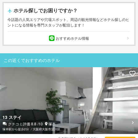
ホテル探しでお困りですか？
今話題の人気エリアや穴場スポット、周辺の観光情報などホテル探しのヒ
ントになる情報を専門スタッフが配信します！
おすすめホテル情報
この近くでおすすめのホテル
13 ステイ
クチコミ評価
8.8
/10
塚本
塚本駅から徒歩2分
⁄
大阪府大阪市淀川区