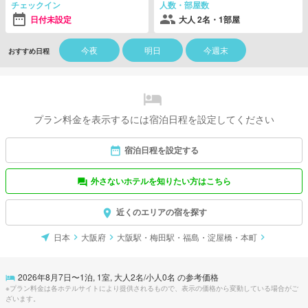
チェックイン
人数・部屋数
日付未設定
大人 2名・1部屋
今夜
明日
今週末
おすすめ日程
プラン料金を表示するには宿泊日程を設定してください
宿泊日程を設定する
外さないホテルを知りたい方はこちら
近くのエリアの宿を探す
日本
大阪府
大阪駅・梅田駅・福島・淀屋橋・本町
2026年8月7日
〜
1
泊,
1
室, 大人
2
名/小人
0
名 の参考価格
※プラン料金は各ホテルサイトにより提供されるもので、表示の価格から変動している場合がご
ざいます。