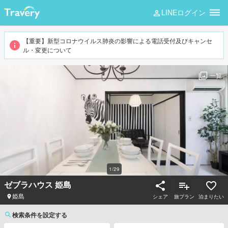
LINEログイン
【重要】新型コロナウイルス肺炎の影響による電話受付及びキャンセ
ル・変更について
一覧
1
/
29
ゼブラハウス 姫島
姫島
シェア
旅プラン
泊まりたい
検索条件を設定する