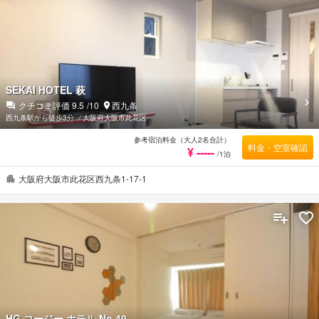
SEKAI HOTEL 萩
クチコミ評価
9.5
/10
西九条
西九条駅から徒歩3分
⁄
大阪府大阪市此花区
参考宿泊料金（大人2名合計）
料金・空室確認
¥ -----
/1泊
大阪府大阪市此花区西九条1-17-1
HG コージー ホテル No.49