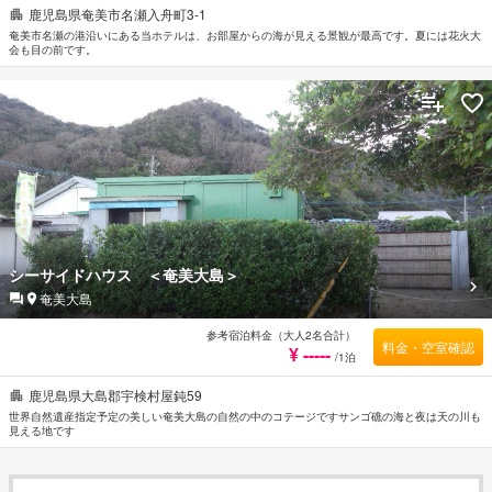
鹿児島県奄美市名瀬入舟町3-1
奄美市名瀬の港沿いにある当ホテルは、お部屋からの海が見える景観が最高です。夏には花火大
会も目の前です。
シーサイドハウス ＜奄美大島＞
奄美大島
参考宿泊料金（大人2名合計）
料金・空室確認
¥ -----
/1泊
鹿児島県大島郡宇検村屋鈍59
世界自然遺産指定予定の美しい奄美大島の自然の中のコテージですサンゴ礁の海と夜は天の川も
見える地です