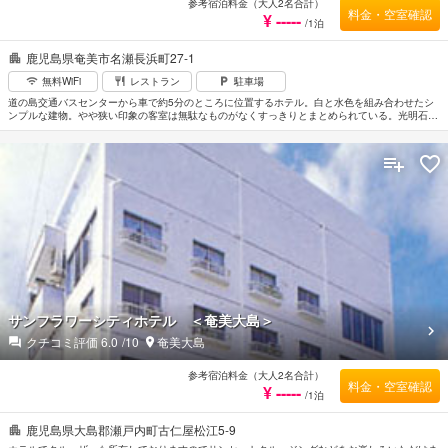
参考宿泊料金（大人2名合計）
料金・空室確認
¥ -----
/1泊
鹿児島県奄美市名瀬長浜町27-1
無料WiFi
レストラン
駐車場
道の島交通バスセンターから車で約5分のところに位置するホテル。白と水色を組み合わせたシ
ンプルな建物。やや狭い印象の客室は無駄なものがなくすっきりとまとめられている。光明石温
泉のジャグジーや露天薬草足湯など付帯施設も充実。大浜海浜公園まで車で約15分。最寄りの空
港は奄美空港。
サンフラワーシティホテル ＜奄美大島＞
クチコミ評価
6.0
/10
奄美大島
参考宿泊料金（大人2名合計）
料金・空室確認
¥ -----
/1泊
鹿児島県大島郡瀬戸内町古仁屋松江5-9