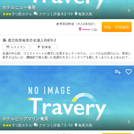
ホテルニュー奄美
3
つ星ホテル
クチコミ評価
8.2
/10
奄美大島
参考宿泊料金（大人2名合計）
料金・空室確認
¥ -----
/1泊
鹿児島県奄美市名瀬入舟町9-2
レストラン
駐車場
名瀬の中心部、ウエストコートの裏手に位置するシティホテル。シンプルな白壁のビル。客室に
派手さはないが、機能的で落ち着いた色調のモダンインテリアを配しすっきりとまとめられてい
る。館内にはレストラン、大浴場、サウナ、マッサージ、コインランドリーなどの付帯施設があ
る。名瀬新港のフェリーターミナルから車で約5分。奄美大島空港から約30km、車で約50分。
ホテルビッグマリン奄美
3
つ星ホテル
クチコミ評価
7.3
/10
奄美大島