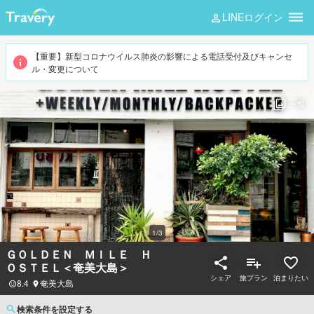
LINEログイン
【重要】新型コロナウイルス肺炎の影響による電話受付及びキャンセ
ル・変更について
一覧
1
/
3
ＧＯＬＤＥＮ ＭＩＬＥ Ｈ
ＯＳＴＥＬ＜奄美大島＞
シェア
旅プラン
泊まりたい
8.4
奄美大島
検索条件を設定する