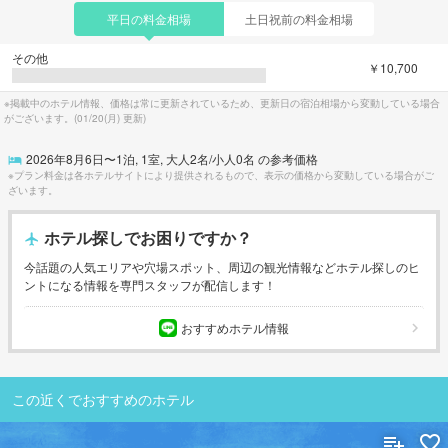
平日の料金相場
土日祝前の料金相場
その他
￥10,700
※掲載中のホテル情報、価格は常に更新されているため、更新日の宿泊相場から変動している場合
がございます。(
01/20(月)
更新)
2026年8月6日
〜
1
泊,
1
室, 大人
2
名/小人
0
名 の参考価格
※プラン料金は各ホテルサイトにより提供されるもので、表示の価格から変動している場合がご
ざいます。
ホテル探しでお困りですか？
今話題の人気エリアや穴場スポット、周辺の観光情報などホテル探しのヒ
ントになる情報を専門スタッフが配信します！
おすすめホテル情報
この近くでおすすめのホテル