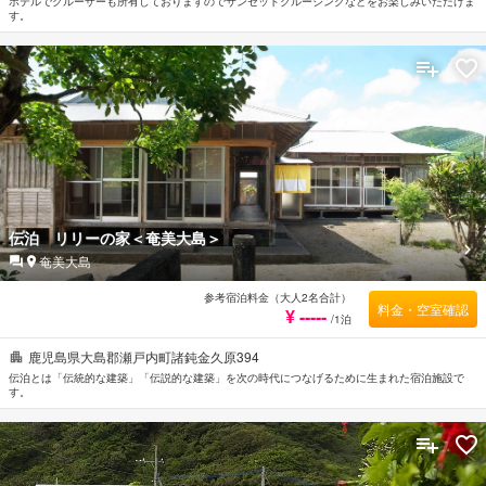
ホテルでクルーザーも所有しておりますのでサンセットクルージングなどをお楽しみいただけま
す。
伝泊 リリーの家＜奄美大島＞
奄美大島
参考宿泊料金（大人2名合計）
料金・空室確認
¥ -----
/1泊
鹿児島県大島郡瀬戸内町諸鈍金久原394
伝泊とは「伝統的な建築」「伝説的な建築」を次の時代につなげるために生まれた宿泊施設で
す。