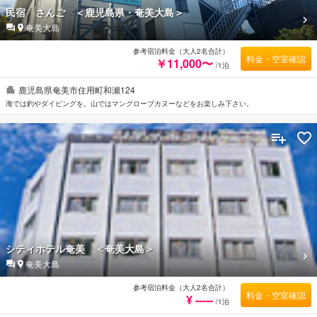
民宿 さんご ＜鹿児島県・奄美大島＞
奄美大島
参考宿泊料金（大人2名合計）
料金・空室確認
￥11,000〜
/1泊
鹿児島県奄美市住用町和瀬124
海では釣やダイビングを。山ではマングローブカヌーなどをお楽しみ下さい。
シティホテル奄美 ＜奄美大島＞
奄美大島
参考宿泊料金（大人2名合計）
料金・空室確認
¥ -----
/1泊