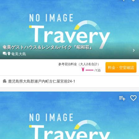
奄美ゲストハウス＆レンタルバイク『昭和荘』
奄美大島
参考宿泊料金（大人2名合計）
料金・空室確認
¥ -----
/1泊
鹿児島県大島郡瀬戸内町古仁屋宮前24-1