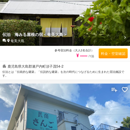
伝泊 海みる屋根の宿＜奄美大島＞
奄美大島
参考宿泊料金（大人2名合計）
料金・空室確認
¥ -----
/1泊
鹿児島県大島郡瀬戸内町須子茂54-2
伝泊とは「伝統的な建築」「伝説的な建築」を次の時代につなげるために生まれた宿泊施設で
す。