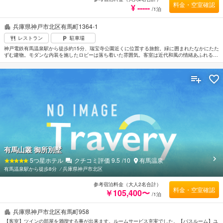
料金・空室確認
¥ -----
/1泊
兵庫県神戸市北区有馬町1364-1
レストラン
駐車場
神戸電鉄有馬温泉駅から徒歩約15分、瑞宝寺公園近くに位置する旅館。緑に囲まれたなかにたた
ずむ建物。モダンな内装を施したロビーは落ち着いた雰囲気。客室は近代和風の情緒あふれるイ
ンテリアでまとめられている。岩造りの野外露天風呂があり心身ともにリフレッシュできる。最
寄の空港は伊丹空港。
有馬山叢 御所別墅
5
つ星ホテル
クチコミ評価
9.5
/10
有馬温泉
有馬温泉駅から徒歩8分
⁄
兵庫県神戸市北区
参考宿泊料金（大人2名合計）
料金・空室確認
￥105,400〜
/1泊
兵庫県神戸市北区有馬町958
【客室】ツインの部屋を満喫する事が出来ます。ルームサービス充実でした。【バスルーム】ユ