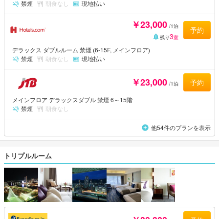
禁煙
朝食なし
現地払い
￥23,000
/1泊
予約
3
残り
室
デラックス ダブルルーム 禁煙 (6-15F, メインフロア)
禁煙
朝食なし
現地払い
￥23,000
予約
/1泊
メインフロア デラックスダブル 禁煙 6～15階
禁煙
朝食なし
他54件のプランを表示
トリプルルーム