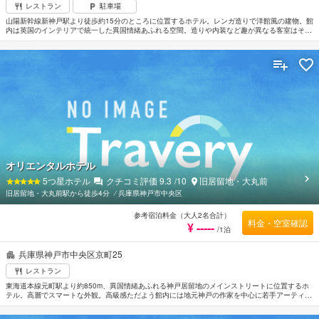
レストラン
駐車場
山陽新幹線新神戸駅より徒歩約15分のところに位置するホテル。レンガ造りで洋館風の建物。館
内は英国のインテリアで統一した異国情緒あふれる空間。造りや内装など趣が異なる客室はそれ
ぞれ上質な家具やファブリックを配し気品がただよっている。レストランでは豊富なワインとと
もに美味しいフレンチが堪能できるのも魅力的。生田神社まで約750m。伊丹空港から車で約40
分。
オリエンタルホテル
5
つ星ホテル
クチコミ評価
9.3
/10
旧居留地・大丸前
旧居留地・大丸前駅から徒歩4分
⁄
兵庫県神戸市中央区
参考宿泊料金（大人2名合計）
料金・空室確認
¥ -----
/1泊
兵庫県神戸市中央区京町25
レストラン
東海道本線元町駅より約850m、異国情緒あふれる神戸居留地のメインストリートに位置するホ
テル。高層でスマートな外観。高級感ただよう館内には地元神戸の作家を中心に若手アーティス
トの作品が至るところに飾られている。客室は上質な家具を配しエキゾチックなオリエンタルテ
イストでまとめられ洗練された空間。国道2号線が通り移動しやすいロケーション。