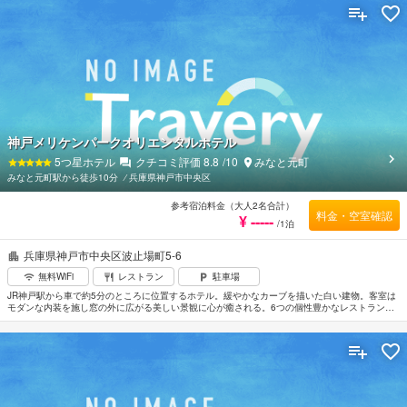
神戸メリケンパークオリエンタルホテル
5
つ星ホテル
クチコミ評価
8.8
/10
みなと元町
みなと元町駅から徒歩10分
⁄
兵庫県神戸市中央区
参考宿泊料金（大人2名合計）
料金・空室確認
¥ -----
/1泊
兵庫県神戸市中央区波止場町5-6
無料WiFi
レストラン
駐車場
JR神戸駅から車で約5分のところに位置するホテル。緩やかなカーブを描いた白い建物。客室は
モダンな内装を施し窓の外に広がる美しい景観に心が癒される。6つの個性豊かなレストランが
ありさまざまな料理を楽しめる。神戸市立王子動物園まで約5.4km。最寄の空港は神戸空港。