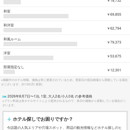
和室
￥69,855
和洋室
￥62,794
和風ルーム
￥79,373
洋室
￥53,675
部屋指定なし
￥12,301
※掲載中のホテル情報、価格は常に更新されているため、更新日の宿泊相場から変動している場合
がございます。(
01/20(月)
更新)
2026年8月7日
〜
1
泊,
1
室, 大人
2
名/小人
0
名 の参考価格
※プラン料金は各ホテルサイトにより提供されるもので、表示の価格から変動している場合がご
ざいます。
ホテル探しでお困りですか？
今話題の人気エリアや穴場スポット、周辺の観光情報などホテル探しのヒ