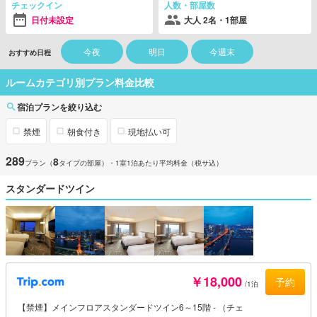
チェックイン
人数・部屋数
日付未設定
大人 2名・1部屋
今夜
明日
今週末
おすすめ日程
ルームカテゴリ別プラン料金比較
宿泊プランを絞り込む
禁煙
朝食付き
現地払い可
289
8
プラン（
タイプの部屋）
・1室1泊あたり平均料金（税サ込）
スタンダードツイン
￥18,000
予約
/1泊
【禁煙】メインフロアスタンダードツイン6～15階 - （チェ