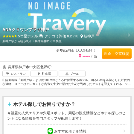
ANAクラウンプラザ神戸
5
つ星ホテル
クチコミ評価
8.2
/10
新神戸
新神戸駅から徒歩3分
⁄
兵庫県神戸市中央区
参考宿泊料金（大人2名合計）
料金・空室確認
¥ -----
/1泊
兵庫県神戸市中央区北野町1
レストラン
駐車場
プール
山陽新幹線「新神戸駅」より約100mのところに位置するホテル。明るい白を基調とした近代的
な建物。ロビーはエレガントな内装で中央に活けた生花が到着したゲストを迎えてくれる。シッ
クな色合いでまとめられた客室は機能的な設備が整い快適な空間。神戸ハーバーランドまで約
3km。神戸空港から約8km。伊丹空港からは約32km。
ホテル探しでお困りですか？
今話題の人気エリアや穴場スポット、周辺の観光情報などホテル探しのヒ
ントになる情報を専門スタッフが配信します！
おすすめホテル情報