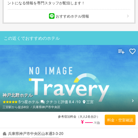
ントになる情報を専門スタッフが配信します！
おすすめホテル情報
この近くでおすすめのホテル
神戸北野ホテル
5
つ星ホテル
クチコミ評価
8.4
/10
三宮
三宮駅から徒歩8分
⁄
兵庫県神戸市中央区
参考宿泊料金（大人2名合計）
料金・空室確認
¥ -----
/1泊
兵庫県神戸市中央区山本通3-3-20