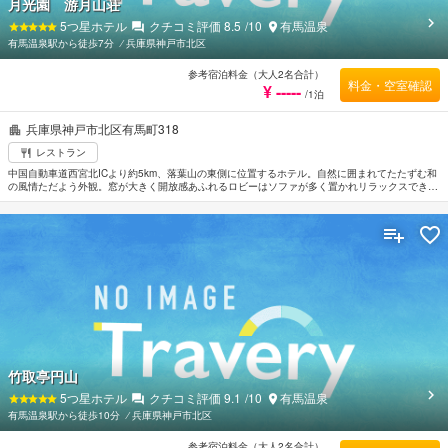
月光園 游月山荘
5
つ星ホテル
クチコミ評価
8.5
/10
有馬温泉
有馬温泉駅から徒歩7分
⁄
兵庫県神戸市北区
参考宿泊料金（大人2名合計）
料金・空室確認
¥ -----
/1泊
兵庫県神戸市北区有馬町318
レストラン
中国自動車道西宮北ICより約5km、落葉山の東側に位置するホテル。自然に囲まれてたたずむ和
の風情ただよう外観。窓が大きく開放感あふれるロビーはソファが多く置かれリラックスできる
雰囲気。客室はそれぞれ違った趣があるがいずれも和のしつらえがゆとりと安らぎを与えてい
る。露天風呂付きのタイプもある。日本最古といわれている有馬の湯で日々の疲れを癒したい。
伊丹空港から車で約30分。
竹取亭円山
5
つ星ホテル
クチコミ評価
9.1
/10
有馬温泉
有馬温泉駅から徒歩10分
⁄
兵庫県神戸市北区
参考宿泊料金（大人2名合計）