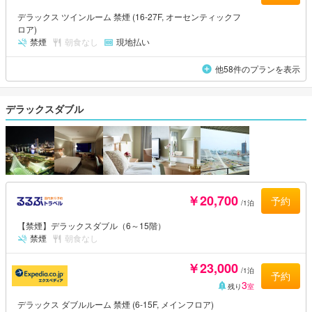
デラックス ツインルーム 禁煙 (16-27F, オーセンティックフ
ロア)
禁煙
朝食なし
現地払い
他58件のプランを表示
デラックスダブル
￥20,700
予約
/1泊
【禁煙】デラックスダブル（6～15階）
禁煙
朝食なし
￥23,000
/1泊
予約
3
残り
室
デラックス ダブルルーム 禁煙 (6-15F, メインフロア)