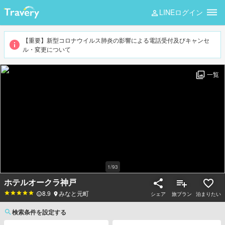
LINEログイン
【重要】新型コロナウイルス肺炎の影響による電話受付及びキャンセ
ル・変更について
一覧
1
/
93
ホテルオークラ神戸
8.9
みなと元町
シェア
旅プラン
泊まりたい
検索条件を設定する