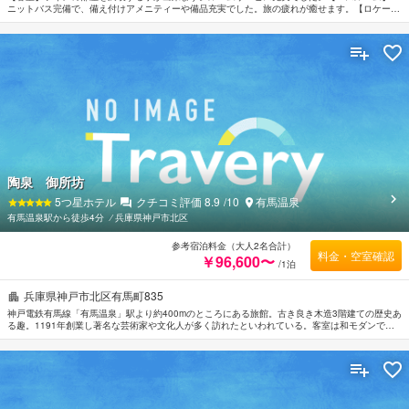
ニットバス完備で、備え付けアメニティーや備品充実でした。旅の疲れが癒せます。【ロケーシ
ョン】ロケーション素敵なホテルでした。利便性も良くて旅行利用に是非オススメです。
陶泉 御所坊
5
つ星ホテル
クチコミ評価
8.9
/10
有馬温泉
有馬温泉駅から徒歩4分
⁄
兵庫県神戸市北区
参考宿泊料金（大人2名合計）
料金・空室確認
￥96,600〜
/1泊
兵庫県神戸市北区有馬町835
神戸電鉄有馬線「有馬温泉」駅より約400mのところにある旅館。古き良き木造3階建ての歴史あ
る趣。1191年創業し著名な芸術家や文化人が多く訪れたといわれている。客室は和モダンでま
とめられ一部の部屋には有馬温泉ゆかりの文人墨客縁の品や書などを展示しているスペースが設
けられている。露天風呂のような開放感と風を楽しめる浴場「金郷泉（こんごうせん）」や湯船
につかると水琴窟の高い音色がひびく「偲豊庵（しほうあん）」でゆったりとくつろげるのも魅
力。切手文化博物館まで約550m。西宮北ゴルフコースへは約4.2km。