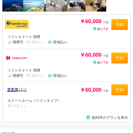
￥60,000
/1泊
予約
1
残り
室
ツインスイート 喫煙
喫煙可
朝食なし
現地払い
￥60,000
/1泊
予約
1
残り
室
ツインスイート 喫煙
喫煙可
朝食なし
現地払い
￥60,000
予約
/1泊
スイートルーム（ツインタイプ）
朝食なし
他33件のプランを表示