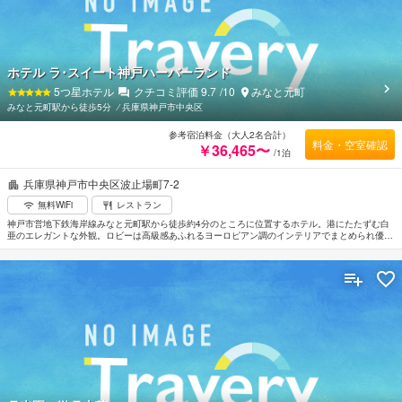
ホテル ラ･スイート神戸ハーバーランド
5
つ星ホテル
クチコミ評価
9.7
/10
みなと元町
みなと元町駅から徒歩5分
⁄
兵庫県神戸市中央区
参考宿泊料金（大人2名合計）
料金・空室確認
￥36,465〜
/1泊
兵庫県神戸市中央区波止場町7-2
無料WiFi
レストラン
神戸市営地下鉄海岸線みなと元町駅から徒歩約4分のところに位置するホテル。港にたたずむ白
亜のエレガントな外観。ロビーは高級感あふれるヨーロピアン調のインテリアでまとめられ優雅
な雰囲気がただよっている。全室オーシャンビューの客室はゆったりとした造りに南フランスの
邸宅を思わせるような落ち着きのある優美なインテリア。スパメニューの内容が充実したリラク
ゼーション施設で癒しのひとときを過ごすのもよい。神戸空港から車で約15分。