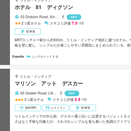
ホテル 81 ディクソン
03 Dickson Road, Sin…
MAP
7.0
2
つ星ホテル
クチコミ評価
/10
駐車場
MRTロッチャー駅から約500m、リトル・インディア地区に建つホテル
板を壁に配し、シンプルだが過ごしやすい雰囲気にまとめられている。複
を多く取り扱うシムリムスクエアなどが徒歩圏内にある。オーチャード通り
Expedia
シングルベッド 2 台
リトル・インディア
マリソン アット デスカー
65 Desker Road, Litt…
MAP
5.9
3
つ星ホテル
クチコミ評価
/10
無料WiFi
レストラン
駐車場
リトルインディアの中心部、デスカー通り沿いに位置するバジェットタイ
さはなく手狭な印象だが、それぞれシンプルな落ち着いた色調のファブリ
ワーオンリー。ムスタファセンターまで徒歩約2分、シティ・スクエアショ