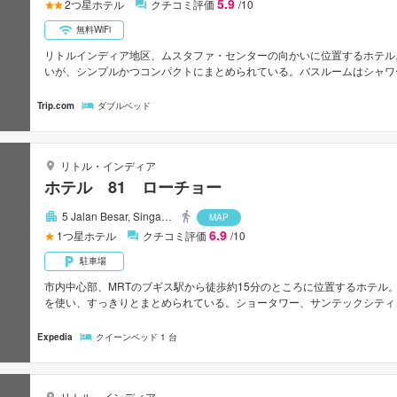
5.9
2
つ星ホテル
クチコミ評価
/10
無料WiFi
リトルインディア地区、ムスタファ・センターの向かいに位置するホテル
いが、シンプルかつコンパクトにまとめられている。バスルームはシャワ
のファラーパーク駅から徒歩約10分。チャンギ国際空港から車で約30分
Trip.com
ダブルベッド
リトル・インディア
ホテル 81 ローチョー
5 Jalan Besar, Singa…
MAP
6.9
1
つ星ホテル
クチコミ評価
/10
駐車場
市内中心部、MRTのブギス駅から徒歩約15分のところに位置するホテル
を使い、すっきりとまとめられている。ショータワー、サンテックシティ
ンガポールマネージメント大学、国立図書館が徒歩圏内にある。チャンギ国
Expedia
クイーンベッド 1 台
リトル・インディア