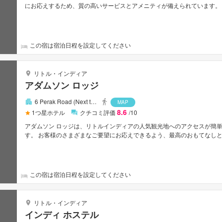
にお応えするため、質の高いサービスとアメニティが備えられています。 
応します。 最高水準規模の施設を誇る客室は、快適で居心地が良く薄型TV,
インターネット, 禁煙ルームなどの便利なアメニティもご提供しています
いただけます。 マヨ インはシンガポール観光には大変便利で、客室でゆ
この宿は宿泊日程を設定してください
リトル・インディア
アダムソン ロッジ
6 Perak Road (Next t…
MAP
8.6
1
つ星ホテル
クチコミ評価
/10
アダムソン ロッジは、リトルインディアの人気観光地へのアクセスが簡
す。 お客様のさまざまなご要望にお応えできるよう、最高のおもてなしと
全室Wi-Fi無料, 24時間セキュリティ, 24時間対応フロントデスク, 荷物
ご提供しております。 全てのお部屋には落ち着いた内装が施されており
ロッカー, 無料ワイヤレス インターネット, 禁煙ルーム, エアコン, シ
ョンをご体験いただけます。 行き届いたサービスとプロフェッショナルな
この宿は宿泊日程を設定してください
に応じてくれます。
リトル・インディア
インディ ホステル