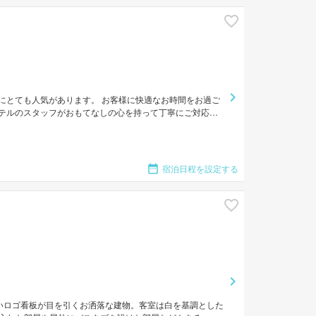
者にとても人気があります。 お客様に快適なお時間をお過ご
ホステルのスタッフがおもてなしの心を持って丁寧にご対応し
ンターネット, 無料ワイヤレス インターネット, 禁煙ル
館内の落ち着いた雰囲気は屋外プールなどの施設でも感じるこ
ビスをご提供しています。
宿泊日程を設定する
いロゴ看板が目を引くお洒落な建物。客室は白を基調とした