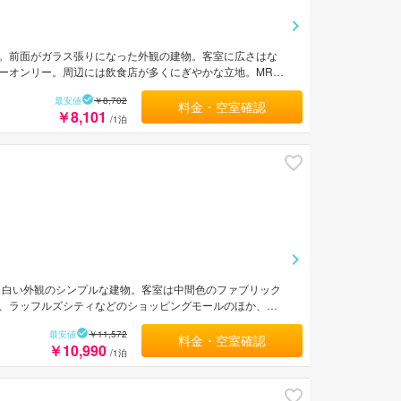
。前面がガラス張りになった外観の建物。客室に広さはな
ーオンリー。周辺には飲食店が多くにぎやかな立地。MRT
。
最安値
￥8,702
料金・空室確認
￥8,101
/1泊
。白い外観のシンプルな建物。客室は中間色のファブリック
、ラッフルズシティなどのショッピングモールのほか、シ
際空港から約18km。
最安値
￥11,572
料金・空室確認
￥10,990
/1泊