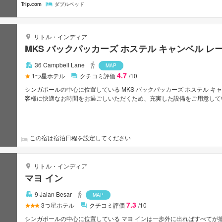
ら約500m。チャンギ国際空港から約20km。
Trip.com
ダブルベッド
リトル・インディア
MKS バックパッカーズ ホステル キャンベル レ
36 Campbell Lane
MAP
4.7
1
つ星ホテル
クチコミ評価
/10
シンガポールの中心に位置している MKS バックパッカーズ ホステル キ
客様に快適なお時間をお過ごしいただくため、充実した設備をご用意しています
Fi（共有エリア内）, ランドリーサービス, ロッカーなどの設備が完備
ており、充実したアメニティがご用意されています。 この宿泊施設ではさ
立地に位置するMKS バックパッカーズ ホステル キャンベル レーンは
最適です。
この宿は宿泊日程を設定してください
リトル・インディア
マヨ イン
9 Jalan Besar
MAP
7.3
3
つ星ホテル
クチコミ評価
/10
シンガポールの中心に位置している マヨ インは一歩外に出ればすべてが