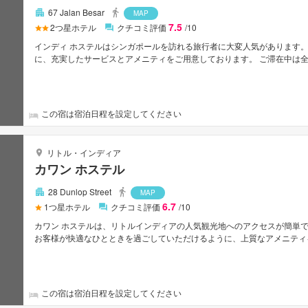
67 Jalan Besar
MAP
7.5
2
つ星ホテル
クチコミ評価
/10
インディ ホステルはシンガポールを訪れる旅行者に大変人気があります。
に、充実したサービスとアメニティをご用意しております。 ご滞在中は全室Wi
所, Wi-Fi（共有エリア内）などの設備・サービスをご活用ください。
間となっています。また、ルームタイプによりリネン類, ロッカー, 鏡, スリ
まなレクリエーションをご体験いただけます。 シンガポールを訪れる際に
い。
この宿は宿泊日程を設定してください
リトル・インディア
カワン ホステル
28 Dunlop Street
MAP
6.7
1
つ星ホテル
クチコミ評価
/10
カワン ホステルは、リトルインディアの人気観光地へのアクセスが簡単
お客様が快適なひとときを過ごしていただけるように、上質なアメニティを
室Wi-Fi無料, Wi-Fi（共有エリア内）, 駐車場, 空港送迎などの設備
をサポートするための設備を整えております。エキストラバスルーム, エキス
料ワイヤレス インターネットなどを備えたお部屋もご用意しています。 
す。 シンガポールを訪れる際には、カワン ホステルで素敵なお時間をお
この宿は宿泊日程を設定してください