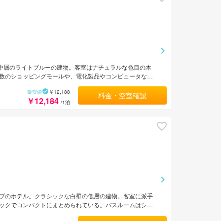
。中層のライトブルーの建物。客室はナチュラルな色目の木
数のショッピングモールや、電化製品やコンピュータなど
へは車で約5分。チャンギ国際空港から約20km。
最安値
￥12,188
料金・空室確認
￥12,184
/1泊
プのホテル。クラシックな白壁の低層の建物。客室に派手
ックでコンパクトにまとめられている。バスルームはシャ
ピングモールまで徒歩約5分。MRTファーラーパーク駅か