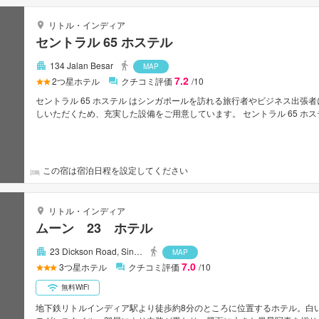
リトル・インディア
セントラル 65 ホステル
134 Jalan Besar
MAP
7.2
2
つ星ホテル
クチコミ評価
/10
セントラル 65 ホステル はシンガポールを訪れる旅行者やビジネス出張
しいただくため、充実した設備をご用意しています。 セントラル 65 
ます。 最高水準規模の施設を誇る客室は、快適で居心地が良くワイヤレス イ
ーム, エアコン, 扇風機などの便利なアメニティもご提供しています。 
とができます。 セントラル 65 ホステルはおもてなしの心と一流のサー
この宿は宿泊日程を設定してください
リトル・インディア
ムーン 23 ホテル
23 Dickson Road, Sin…
MAP
7.0
3
つ星ホテル
クチコミ評価
/10
無料WiFi
地下鉄リトルインディア駅より徒歩約8分のところに位置するホテル。白