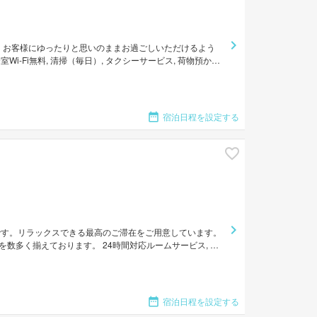
 お客様にゆったりと思いのままお過ごしいただけるよう
-Fi無料, 清掃（毎日）, タクシーサービス, 荷物預かり
 全てのお部屋には落ち着いた内装が施されており、心地良い空
ッパ, 無料Wi-Fi のご用意があります。 当施設ではさまざ
は、インディ ホステルで素敵なお時間をお過ごしくださ
宿泊日程を設定する
です。リラックスできる最高のご滞在をご用意しています。
数多く揃えております。 24時間対応ルームサービス, 全
・サービスもぜひご利用ください。 お部屋にはお客様の快適な睡眠
トラトイレ, カーペット, ワイヤレス インターネット, 無
当施設ではさまざまなレクリエーションをご体験いただけま
過ごしください。
宿泊日程を設定する