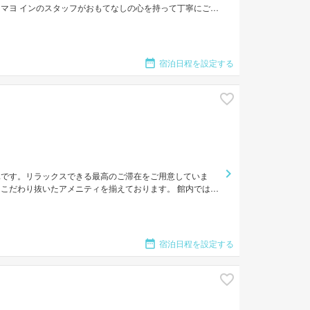
マヨ インのスタッフがおもてなしの心を持って丁寧にご対
 無料インスタントコーヒー, 無料ティー, 無料ワイヤレス
。 この宿泊施設ではさまざまなレクリエーションをご体験
っくりとお過ごしいただくにも最適です。
宿泊日程を設定する
単です。リラックスできる最高のご滞在をご用意していま
こだわり抜いたアメニティを揃えております。 館内では、
預かり所, Wi-Fi（共有エリア内）などの設備・サービスを多数
、心地良い空間となっています。また、ルームタイプにより
ャワーのご用意があります。 当施設ではさまざまなレクリエーシ
姿勢でアダムソン ロッジのスタッフがお客様のリクエスト
宿泊日程を設定する