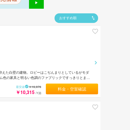
おすすめ順
を抑えた白壁の建物。ロビーはこぢんまりとしているがモダ
ム色の家具と明るい色調のファブリックですっきりとまと
レストランなどが点在する飲食に便利な立地。MRTブギス
最安値
￥16,976
料金・空室確認
￥10,315
/1泊