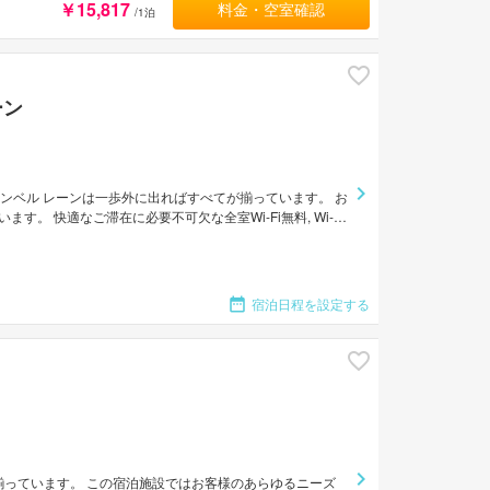
￥15,817
料金・空室確認
/1泊
ーン
ャンベル レーンは一歩外に出ればすべてが揃っています。 お
。 快適なご滞在に必要不可欠な全室Wi-Fi無料, Wi-
されています。 全ての客室にエレガントなインテリアが施され
まざまなレクリエーションをご体験いただけます。 便利な
快適なサービスをご提供しており、シンガポールの滞在先には
宿泊日程を設定する
揃っています。 この宿泊施設ではお客様のあらゆるニーズ