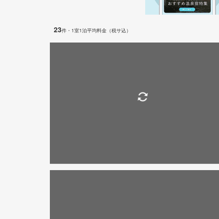
23
件
・1室1泊平均料金（税サ込）