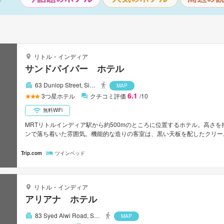
リトル・インディア
サンドパイパー ホテル
63 Dunlop Street, Si…
MAP
6.1
3
つ星ホテル
クチコミ評価
/10
無料WiFi
MRTリトルインディア駅から約500mのところに位置するホテル。高さ
ンで落ち着いた雰囲気。機能的な造りの客室は、黒い天板を配したクリー
められている。バスルームはシャワーオンリー。周辺はインド料理や中華
駅から約700m。チャンギ国際空港から約20km。
Trip.com
ツインベッド
リトル・インディア
アリアナ ホテル
83 Syed Alwi Road, S…
MAP