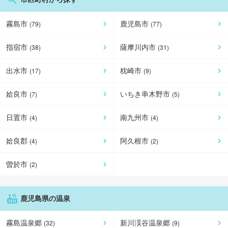
霧島市
鹿児島市
(
79
)
(
77
)
指宿市
薩摩川内市
(
38
)
(
31
)
出水市
枕崎市
(
17
)
(
9
)
姶良市
いちき串木野市
(
7
)
(
5
)
日置市
南九州市
(
4
)
(
4
)
姶良郡
阿久根市
(
4
)
(
2
)
曽於市
(
2
)
鹿児島県の温泉
霧島温泉郷
新川渓谷温泉郷
(
32
)
(
9
)