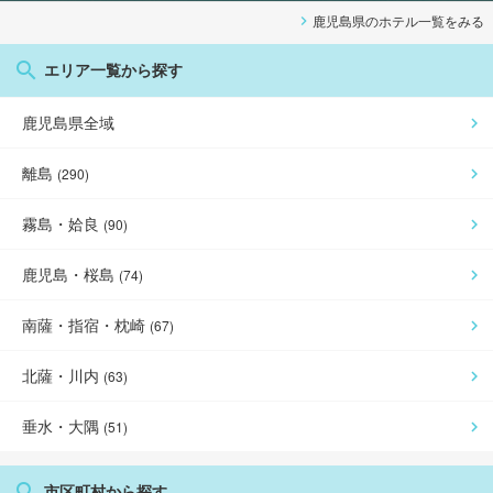
鹿児島県
のホテル一覧をみる
エリア一覧から探す
鹿児島県
全域
離島
(
290
)
霧島・姶良
(
90
)
鹿児島・桜島
(
74
)
南薩・指宿・枕崎
(
67
)
北薩・川内
(
63
)
垂水・大隅
(
51
)
市区町村から探す