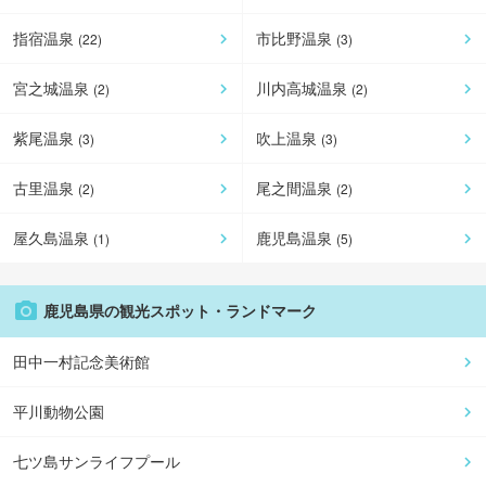
指宿温泉
市比野温泉
(
22
)
(
3
)
宮之城温泉
川内高城温泉
(
2
)
(
2
)
紫尾温泉
吹上温泉
(
3
)
(
3
)
古里温泉
尾之間温泉
(
2
)
(
2
)
屋久島温泉
鹿児島温泉
(
1
)
(
5
)
鹿児島県
の観光スポット・ランドマーク
田中一村記念美術館
平川動物公園
七ツ島サンライフプール