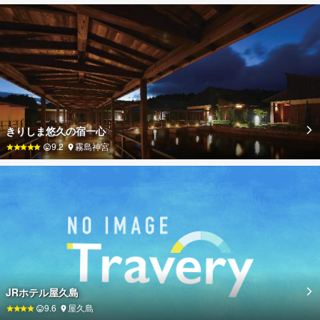
きりしま悠久の宿一心
9.2
霧島神宮
JRホテル屋久島
9.6
屋久島