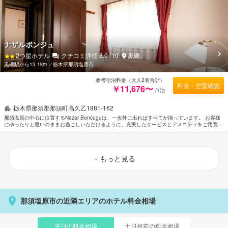
ナザルボンジュ
2
つ星ホテル
クチコミ評価
8.0
/10
黒磯
黒磯駅から13.1km
⁄
栃木県那須塩原市
参考宿泊料金（大人2名合計）
料金・空室確認
￥11,676〜
/1泊
栃木県那須郡那須町高久乙1881-162
那須塩原の中心に位置するNazar Boncuguは、一歩外に出ればすべてが揃っています。 お客様
にゆったりと思いのままお過ごしいただけるように、充実したサービスとアメニティをご用意し
ております。 快適なご滞在に必要不可欠な全室Wi-Fi無料などの設備・サービスを完備していま
す。 贅沢なインテリアと便利なアメニティを各お部屋に整えております。 当施設ではさまざま
なレクリエーションをご体験いただけます。 那須塩原を訪れる際には、Nazar Boncuguで素敵
なお時間をお過ごしください。
もっと見る
那須塩原市の近隣エリアのホテル料金相場
平日の料金相場
土日祝前の料金相場