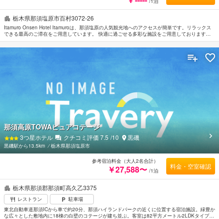
/1泊
栃木県那須塩原市百村3072-26
Itamuro Onsen Hotel Itamuroは、那須塩原の人気観光地へのアクセスが簡単です。リラックス
できる最高のご滞在をご用意しています。 快適に過ごせる多彩な施設をご用意しております。
快適なご滞在に必要不可欠な全室Wi-Fi無料, バリアフリー設備, ビジネスセンター（FAX/写真コ
ピー）などの設備・サービスを完備しています。 お部屋にはお客様の快適な睡眠をサポートす
るための設備を整えております。無料Wi-Fi などを備えたお部屋もご用意しています。 お休み前
にはマッサージ, カラオケなどのリラクゼーションサービスで一日の疲れを癒すことができま
す。 Itamuro Onsen Hotel Itamuroは那須塩原の市内観光の拠点として最適です。
那須高原TOWAピュアコテージ
3
つ星ホテル
クチコミ評価
7.5
/10
黒磯
黒磯駅から13.5km
⁄
栃木県那須塩原市
参考宿泊料金（大人2名合計）
料金・空室確認
￥27,588〜
/1泊
栃木県那須郡那須町高久乙3375
レストラン
駐車場
東北自動車道那須ICから車で約20分、那須ハイランドパークの近くに位置する宿泊施設。緑豊か
な広々とした敷地内に18棟の白壁のコテージが建ち並ぶ。客室は82平方メートル2LDKタイプの