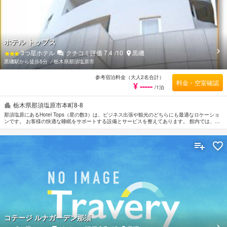
ホテル トップス
3
つ星ホテル
クチコミ評価
7.4
/10
黒磯
黒磯駅から徒歩5分
⁄
栃木県那須塩原市
参考宿泊料金（大人2名合計）
料金・空室確認
¥ -----
/1泊
栃木県那須塩原市本町8-8
那須塩原にあるHotel Tops（星の数3）は、ビジネス出張や観光のどちらにも最適なロケーショ
ンです。 お客様の快適な睡眠をサポートする設備とサービスを整えてあります。 館内では、ラ
ンドリーサービス, ビジネスセンター（FAX/写真コピー）などの設備・サービスを多数ご提供し
ております。 お部屋にはお客様の快適な睡眠をサポートするための設備を整えております。無
料Wi-Fi などを備えたお部屋もご用意しています。 お休み前にはサウナ, マッサージなどのリラ
クゼーションサービスで一日の疲れを癒すことができます。 Hotel Topsは那須塩原の市内観光の
拠点として最適です。
コテージ ルナガーデン那須