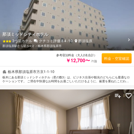
那須ミッドシティホテル
3
つ星ホテル
クチコミ評価
8.4
/10
那須塩原
那須塩原駅から徒歩4分
⁄
栃木県那須塩原市
参考宿泊料金（大人2名合計）
料金・空室確認
￥12,700〜
/1泊
栃木県那須塩原市方京1-1-10
栃木にある那須ミッドシティホテル（星の数3）は、ビジネス出張や観光のどちらにも最適なロ
ケーションです。 ご滞在中快適なお時間をお過ごしいただけるように、厳選を重ねたこだわり
のアメニティをご用意しております。 全室Wi-Fi無料, 24時間対応フロントデスク, バリアフリー
設備, 荷物預かり所, Wi-Fi（共有エリア内）などの設備・サービスもぜひご利用ください。 お部
屋にはお客様の快適な睡眠をサポートするための設備を整えております。薄型TV, 空気洗浄機,
洋服掛け, 加湿器, 鏡などを備えたお部屋もご用意しています。 一日の疲れを癒すためにマッサ
ージなどの館内設備・サービスをご利用いただけます。 那須ミッドシティホテルのあたたかい
おもてなしと心地よい雰囲気で、栃木での滞在をより思い出深いものにしてくれます。