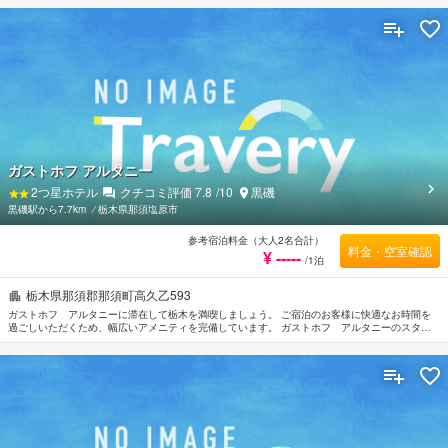
ガストホフ アルタニー
2
つ星ホテル
クチコミ評価
7.8
/10
黒磯
黒磯駅から7.7km
⁄
栃木県那須塩原市
参考宿泊料金（大人2名合計）
料金・空室確認
¥ -----
/1泊
栃木県那須郡那須町高久乙593
ガストホフ アルタニーに滞在して栃木を満喫しましょう。 ご宿泊のお客様に快適なお時間を
過ごしいただくため、幅広いアメニティを完備しています。 ガストホフ アルタニーのスタッ
フがおもてなしの心を持って丁寧にご対応します。 ごゆっくりとお休みいただけるよう客室は
落ち着いた内装と和やかな空間に仕上がっており、ルームタイプによりエアコン, 暖房, モーニン
グコール, 書斎デスク, 電話が備えられています。 ホットタブ, ガーデンなどのリラクゼーション
施設をご満喫ください。 栃木を訪れる際には、 ガストホフ アルタニーで素敵なお時間をお過
ごしください。