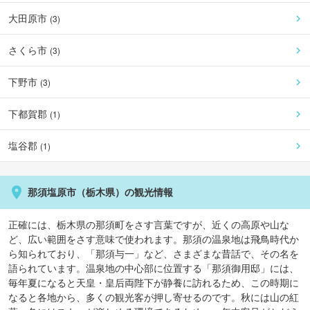
大田原市
(
3
)
さくら市
(
3
)
下野市
(
3
)
下都賀郡
(
1
)
塩谷郡
(
1
)
那須塩原市
（
栃木県
）の観光情報
正確には、栃木県の那須町をさす言葉ですが、近くの高原や山な
ど、広い範囲をさす意味で使われます。那須の温泉地は飛鳥時代か
ら知られており、「那須与一」など、さまざまな昔話で、その名を
語られています。温泉地の中心部に位置する「那須御用邸」には、
毎年夏になると天皇・皇后両陛下が静養に訪れるため、この時期に
なると各地から、多くの観光客が押し寄せるのです。秋には山の紅