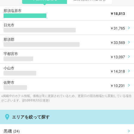
那須塩原市
￥18,813
日光市
￥31,765
那須郡
￥33,569
宇都宮市
￥13,097
小山市
￥14,318
佐野市
￥10,231
※掲載中のホテル情報、価格は常に更新されているため、更新日の宿泊相場から変動している場合
がございます。(
2026年8月5日
更新)
エリアを絞って探す
黒磯
(
24
)