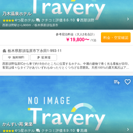
乃木温泉ホテル
4
つ星ホテル
クチコミ評価
8.6
/10
西那須野
西那須野駅から900m
⁄
栃木県那須塩原市
参考宿泊料金（大人2名合計）
料金・空室確認
￥19,800〜
/1泊
栃木県那須塩原市下永田1-993-11
無料WiFi
駐車場
西那須野塩原ICから車で約15分のところに位置するホテル。中層の建物で青く光る看板が目印。
客室は様々なタイプがありいずれもゆったりとくつろげる雰囲気。天然100%の露天風呂はアル
カリイオン効果で脂肪や分泌物を落として肌をやわらかくするといわれている美人の湯。西那須
野駅まで徒歩約15分。
かんすい苑 覚楽
4
つ星ホテル
クチコミ評価
8.9
/10
黒磯