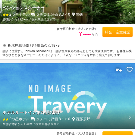
ペンションスクーナー
2
つ星ホテル
クチコミ評価
8.3
/10
黒磯
黒磯駅から13.3km
⁄
栃木県那須塩原市
参考宿泊料金（大人2名合計）
料金・空室確認
¥ -----
/1泊
栃木県那須郡那須町高久乙1879
那須に位置するPension Schoonerは、那須塩原観光の拠点としても大変便利です。 お客様が快
適なひとときを過ごしていただけるように、上質なアメニティを数多く揃えております。
Pension Schoonerのスタッフがおもてなしの心を持って丁寧にご対応します。 ルームタイプに
より無料Wi-Fi , 禁煙/喫煙ポリシー：全室禁煙, 露天風呂利用可などの設備が整ったお部屋をご用
意しています。 ご滞在をより楽しくお過ごしいただくため、テニスコートなどのリラクゼーシ
ョンサービスを完備しています。 Pension Schoonerのあたたかいおもてなしと心地よい雰囲気
で、那須塩原での滞在をより思い出深いものにしてくれます。
ホテルルートイン第2西那須野
2
つ星ホテル
クチコミ評価
8.1
/10
西那須野
西那須野駅から1.4km
⁄
栃木県那須塩原市
参考宿泊料金（大人2名合計）