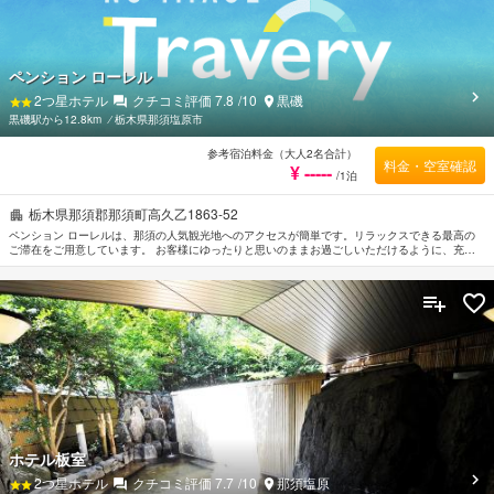
ペンション ローレル
2
つ星ホテル
クチコミ評価
7.8
/10
黒磯
黒磯駅から12.8km
⁄
栃木県那須塩原市
参考宿泊料金（大人2名合計）
料金・空室確認
¥ -----
/1泊
栃木県那須郡那須町高久乙1863-52
ペンション ローレルは、那須の人気観光地へのアクセスが簡単です。リラックスできる最高の
ご滞在をご用意しています。 お客様にゆったりと思いのままお過ごしいただけるように、充実
したサービスとアメニティをご用意しております。 ペンション ローレルのスタッフがおもてな
しの心を持って丁寧にご対応します。 お部屋はゆったりと安らげる空間を演出し、エアコンな
どの多彩なアメニティをご用意しております。 当施設ではさまざまなレクリエーションをご体
験いただけます。 ペンション ローレルは那須塩原の市内観光の拠点として最適です。
ホテル板室
2
つ星ホテル
クチコミ評価
7.7
/10
那須塩原