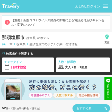
LINEログイン
那須塩原市
【重要】新型コロナウイルス肺炎の影響による電話受付及びキャンセ
ル・変更について
那須塩原市
(
栃木県
)
のホテル
変更
日本
栃木県
那須塩原市のホテル予約・宿泊情報
検索条件を設定する
チェックイン
人数・部屋数
日付未設定
大人 2名・1部屋
52
件
・1室1泊平均料金（税サ込）
おすすめ順