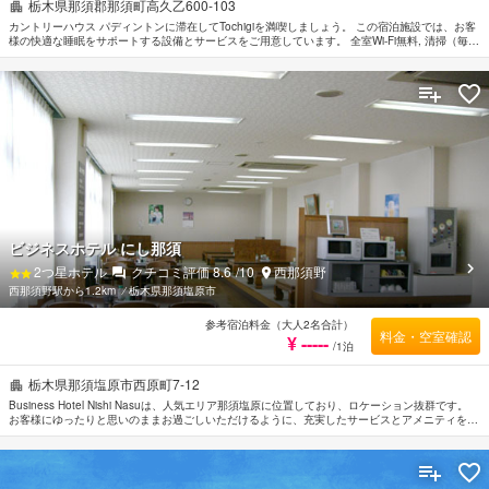
栃木県那須郡那須町高久乙600-103
カントリーハウス パディントンに滞在してTochigiを満喫しましょう。 この宿泊施設では、お客
様の快適な睡眠をサポートする設備とサービスをご用意しています。 全室Wi-Fi無料, 清掃（毎
日）, Wi-Fi（共有エリア内）, 駐車場, 新聞などのホテル施設を思う存分ご堪能ください。 全て
の客室には落ち着いた内装が施されており、心地良い空間となっています。また、ルームタイプ
によりカーペット, タオル, クローゼット, 木床, 洋服掛けのご用意があります。 この宿泊施設で
はさまざまなレクリエーションをご体験いただけます。 Tochigi市内中心に位置する便利なロケ
ーション、フレンドリーなスタッフ、そしてバラエティあふれる施設を兼ね揃えたカントリーハ
ウス パディントンは、多くの人に選ばれています。
ビジネスホテル にし那須
2
つ星ホテル
クチコミ評価
8.6
/10
西那須野
西那須野駅から1.2km
⁄
栃木県那須塩原市
参考宿泊料金（大人2名合計）
料金・空室確認
¥ -----
/1泊
栃木県那須塩原市西原町7-12
Business Hotel Nishi Nasuは、人気エリア那須塩原に位置しており、ロケーション抜群です。
お客様にゆったりと思いのままお過ごしいただけるように、充実したサービスとアメニティをご
用意しております。 全室Wi-Fi無料, ランドリーサービス, ビジネスセンター（FAX/写真コピー）
などの設備・サービスもぜひご利用ください。 ルームタイプにより無料Wi-Fi , 禁煙/喫煙ポリシ
ー：全室喫煙可などの設備が整ったお部屋をご用意しています。 お部屋やマッサージなどの館
内設備・サービスで旅の疲れをゆっくりと癒すことができます。 Business Hotel Nishi Nasuの