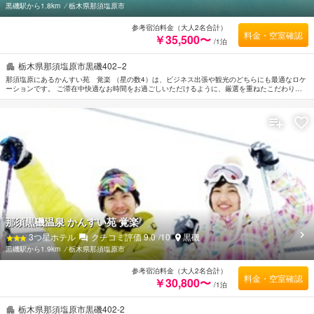
黒磯駅から1.8km
⁄
栃木県那須塩原市
参考宿泊料金（大人2名合計）
料金・空室確認
￥35,500〜
/1泊
栃木県那須塩原市黒磯402−2
那須塩原にあるかんすい苑 覚楽 （星の数4）は、ビジネス出張や観光のどちらにも最適なロケ
ーションです。 ご滞在中快適なお時間をお過ごしいただけるように、厳選を重ねたこだわりの
アメニティをご用意しております。 かんすい苑 覚楽 のスタッフがおもてなしの心を持って丁
寧にご対応します。 快適な睡眠をサポートするために各種アメニティを整えております。タオ
ル, クローゼット, スリッパ, 薄型TV, リネン類などを備えたお部屋でぐっすりとおやすみいただ
けます。 当施設ではさまざまなレクリエーションをご体験いただけます。 便利な立地に位置す
るかんすい苑 覚楽 は快適なサービスをご提供しており、那須塩原の滞在先には最適です。
那須黒磯温泉 かんすい苑 覚楽
3
つ星ホテル
クチコミ評価
9.0
/10
黒磯
黒磯駅から1.9km
⁄
栃木県那須塩原市
参考宿泊料金（大人2名合計）
料金・空室確認
￥30,800〜
/1泊
栃木県那須塩原市黒磯402-2