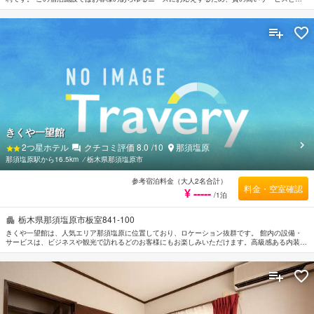
メニティが備えられています。 館内には全室Wi-Fi無料, 24時間対応フロントデスク, 荷物預かり
所, 駐車場, レストランなどの施設をご用意しています。 ルームタイプにより薄型TV, スリッパ,
タオル, 禁煙ルーム, エアコンなどの設備が整った客室をご用意しています。 一日の疲れを癒す
ためにゴルフコース（3km圏内） , マッサージなどの館内施設をご利用いただけます。 ホテルセ
レクトイン西那須野駅前のあたたかいおもてなしと心地よい雰囲気で、 栃木での滞在をより思
い出深いものにしてくれます。
きくや一望館
2
つ星ホテル
クチコミ評価
8.0
/10
那須塩原
那須塩原駅から16.5km
⁄
栃木県那須塩原市
参考宿泊料金（大人2名合計）
料金・空室確認
¥ -----
/1泊
栃木県那須塩原市板室841-100
きくや一望館は、人気エリア那須塩原に位置しており、ロケーション抜群です。 館内の設備・
サービスは、ビジネスや観光で訪れるどのお客様にもお楽しみいただけます。高級感ある内装と
設備により、ビジネスおよび観光目的のお客様に最適な滞在先です。 きくや一望館のスタッフ
がおもてなしの心を持って丁寧にご対応します。 全てのお部屋には落ち着いた内装が施されて
おり、心地良い空間となっています。また、ルームタイプによりスリッパ, タオル, 薄型TV, リネ
ン類, エアコンのご用意があります。 当施設ではさまざまなレクリエーションをご体験いただけ
ます。 便利な立地に位置するきくや一望館は快適なサービスをご提供しており、那須塩原の滞
在先には最適です。