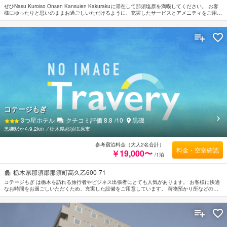
ぜひNasu Kuroiso Onsen Kansuien Kakurakuに滞在して那須塩原を満喫してください。 お客
様にゆったりと思いのままお過ごしいただけるように、充実したサービスとアメニティをご用意
しております。 快適なご滞在に必要不可欠な全室Wi-Fi無料, バリアフリー設備, ランドリーサー
ビス, ビジネスセンター（FAX/写真コピー）などの設備・サービスを完備しています。 お部屋は
ゆったりと安らげる空間を演出し、無料Wi-Fi , 禁煙/喫煙ポリシー：全室禁煙などの多彩なアメ
ニティをご用意しております。 ご滞在中、より快適にお過ごしいただくためマッサージなどの
設備・サービスをご利用いただけます。 那須塩原市内中心に位置する便利なロケーション、フ
レンドリーなスタッフ、そしてバラエティあふれる設備・サービスを兼ね揃えたNasu Kuroiso
Onsen Kansuien Kakurakuは、多くの人に選ばれています。
コテージもぎ
3
つ星ホテル
クチコミ評価
8.8
/10
黒磯
黒磯駅から9.2km
⁄
栃木県那須塩原市
参考宿泊料金（大人2名合計）
料金・空室確認
￥19,000〜
/1泊
栃木県那須郡那須町高久乙600-71
コテージもぎ は栃木を訪れる旅行者やビジネス出張者にとても人気があります。 お客様に快適
なお時間をお過ごしいただくため、充実した設備をご用意しています。 荷物預かり所などの施
設も是非ご利用ください。 客室はお客様の快適な睡眠をサポートするよう設備が整えてありま
す。エアコン, 暖房, 電話, 液晶テレビ/プラズマテレビ, 冷蔵庫などを備えた客室もあります。 こ
の宿泊施設ではさまざまなレクリエーションをご体験いただけます。 行き届いたサービスとプ
ロフェッショナルな姿勢でコテージもぎのスタッフはお客様のリクエストに応じてくれます。