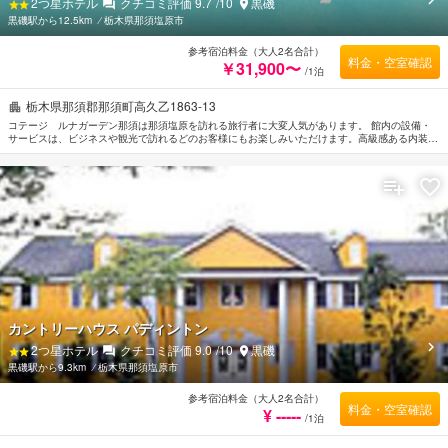
2
つ星ホテル
クチコミ評価
9.7
/10
黒磯
黒磯駅から12.5km
⁄
栃木県那須塩原市
参考宿泊料金（大人2名合計）
料金・空室確認
￥31,900〜
/1泊
栃木県那須郡那須町高久乙1863-13
コテージ ルナガーデン那須は那須塩原を訪れる旅行者に大変人気があります。 館内の設備・
サービスは、ビジネスや観光で訪れるどのお客様にもお楽しみいただけます。高級感ある内装と
設備により、ビジネスおよび観光目的のお客様に最適な滞在先です。 コテージ ルナガーデン
那須のスタッフがおもてなしの心を持って丁寧にご対応します。 ルームタイプによりスリッパ,
ソファ, エアコン, 暖房, 書斎デスクなどの設備が整ったお部屋をご用意しています。 当施設では
さまざまなレクリエーションをご体験いただけます。 那須塩原を訪れる際には、コテージ ル
ナガーデン那須で素敵なお時間をお過ごしください。
カントリーハウス パディントン
2
つ星ホテル
クチコミ評価
9.0
/10
黒磯
黒磯駅から9.3km
⁄
栃木県那須塩原市
参考宿泊料金（大人2名合計）
料金・空室確認
¥ -----
/1泊