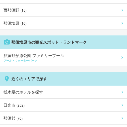
西那須野
(
15
)
那須塩原
(
10
)
那須塩原市
の観光スポット・ランドマーク
那須野が原公園 ファミリープール
プール・ウォーターパーク
近くのエリアで探す
栃木県
のホテルを探す
日光市
(
252
)
那須郡
(
70
)