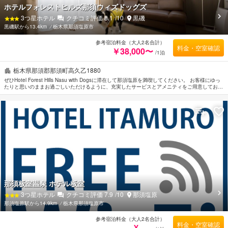
ホテルフォレストヒルズ那須ウィズドッグズ
3
つ星ホテル
クチコミ評価
8.1
/10
黒磯
黒磯駅から13.4km
⁄
栃木県那須塩原市
参考宿泊料金（大人2名合計）
料金・空室確認
￥38,000〜
/1泊
栃木県那須郡那須町高久乙1880
ぜひHotel Forest Hills Nasu with Dogsに滞在して那須塩原を満喫してください。 お客様にゆっ
たりと思いのままお過ごしいただけるように、充実したサービスとアメニティをご用意しており
ます。 ご滞在中は全室Wi-Fi無料, ペット同伴可能などの設備・サービスをご活用ください。 ル
ームタイプにより無料Wi-Fi , 禁煙/喫煙ポリシー：全室禁煙などの設備が整ったお部屋をご用意
しています。 ご滞在をより楽しくお過ごしいただくため、テニスコートなどのリラクゼーショ
ンサービスを完備しています。 那須塩原市内中心に位置する便利なロケーション、フレンドリ
ーなスタッフ、そしてバラエティあふれる設備・サービスを兼ね揃えたHotel Forest Hills Nasu
with Dogsは、多くの人に選ばれています。
那須板室温泉 ホテル板室
3
つ星ホテル
クチコミ評価
7.9
/10
那須塩原
那須塩原駅から14.9km
⁄
栃木県那須塩原市
参考宿泊料金（大人2名合計）
料金・空室確認
¥ -----