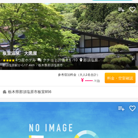
板室温泉 大黒屋
4
つ星ホテル
クチコミ評価
8.6
/10
那須塩原
那須塩原駅から17.4km
⁄
栃木県那須塩原市
参考宿泊料金（大人2名合計）
料金・空室確認
¥ -----
/1泊
栃木県那須塩原市板室856