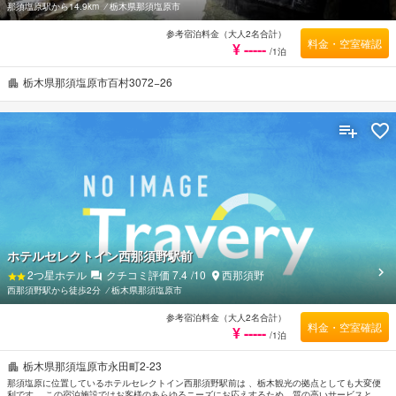
那須塩原駅から14.9km
⁄
栃木県那須塩原市
参考宿泊料金（大人2名合計）
料金・空室確認
¥ -----
/1泊
栃木県那須塩原市百村3072−26
ホテルセレクトイン西那須野駅前
2
つ星ホテル
クチコミ評価
7.4
/10
西那須野
西那須野駅から徒歩2分
⁄
栃木県那須塩原市
参考宿泊料金（大人2名合計）
料金・空室確認
¥ -----
/1泊
栃木県那須塩原市永田町2-23
那須塩原に位置しているホテルセレクトイン西那須野駅前は 、栃木観光の拠点としても大変便
利です。 この宿泊施設ではお客様のあらゆるニーズにお応えするため、質の高いサービスとア