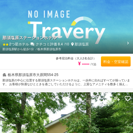
あたたかいおもてなしと心地よい雰囲気で、那須塩原での滞在をより思い出深いものにしてくれ
ます。
那須塩原ステーションホテル
2
つ星ホテル
クチコミ評価
8.4
/10
那須塩原
那須塩原駅から徒歩1分
⁄
栃木県那須塩原市
参考宿泊料金（大人2名合計）
料金・空室確認
¥ -----
/1泊
栃木県那須塩原市大原間554-25
那須塩原の中心に位置する那須塩原ステーションホテルは、一歩外に出ればすべてが揃っていま
す。 お客様が快適なひとときを過ごしていただけるように、上質なアメニティを数多く揃えて
おります。 那須塩原ステーションホテルのスタッフがおもてなしの心を持って丁寧にご対応し
ます。 ごゆっくりとお休みいただけるようお部屋は落ち着いた内装と和やかな空間に仕上がっ
ており、ルームタイプによりタオル, クローゼット, カーペット, 洋服掛け, スリッパが備えられ
ています。 当施設ではさまざまなレクリエーションをご体験いただけます。 那須塩原ステーシ
ョンホテルは、那須塩原観光は大変便利なロケーションに位置しているだけなく、客室でゆっく
りとお過ごしいただくにも最適です。