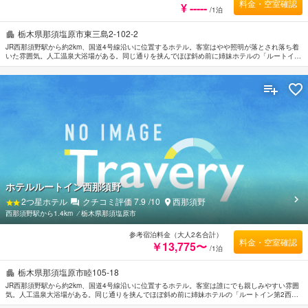
料金・空室確認
¥ -----
/1泊
栃木県那須塩原市東三島2-102-2
JR西那須野駅から約2km、国道4号線沿いに位置するホテル。客室はやや照明が落とされ落ち着
いた雰囲気。人工温泉大浴場がある。同じ通りを挟んでほぼ斜め前に姉妹ホテルの「ルートイン
西那須野」がある。
ホテルルートイン西那須野
2
つ星ホテル
クチコミ評価
7.9
/10
西那須野
西那須野駅から1.4km
⁄
栃木県那須塩原市
参考宿泊料金（大人2名合計）
料金・空室確認
￥13,775〜
/1泊
栃木県那須塩原市睦105-18
JR西那須野駅から約2km、国道4号線沿いに位置するホテル。客室は誰にでも親しみやすい雰囲
気。人工温泉大浴場がある。同じ通りを挟んでほぼ斜め前に姉妹ホテルの「ルートイン第2西那
須野」がある。