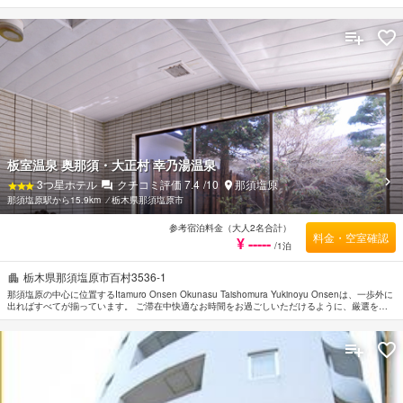
ゆったりとしたつくり。室内は暖炉があるリビングルームをはじめ、やさしい色調のインテリア
ですっきりとまとめられている。レストランや天然温泉、テニス、ディスクゴルフ、卓球、ダー
ツ、カラオケ、ゲームルーム、ドックラン、売店など付帯施設が豊富。東北新幹線那須塩原駅か
ら送迎バスで約40分、JR黒磯駅から路線バスで約60分。
板室温泉 奥那須・大正村 幸乃湯温泉
3
つ星ホテル
クチコミ評価
7.4
/10
那須塩原
那須塩原駅から15.9km
⁄
栃木県那須塩原市
参考宿泊料金（大人2名合計）
料金・空室確認
¥ -----
/1泊
栃木県那須塩原市百村3536-1
那須塩原の中心に位置するItamuro Onsen Okunasu Taishomura Yukinoyu Onsenは、一歩外に
出ればすべてが揃っています。 ご滞在中快適なお時間をお過ごしいただけるように、厳選を重
ねたこだわりのアメニティをご用意しております。 バリアフリー設備などの館内施設を思う存
分ご活用ください。 ルームタイプにより禁煙/喫煙ポリシー：全室禁煙, 禁煙/喫煙ポリシー：全
室喫煙可などをご用意しております。 お休み前にはマッサージ, 卓球などのリラクゼーションサ
ービスで一日の疲れを癒すことができます。 便利な立地に位置するItamuro Onsen Okunasu
Taishomura Yukinoyu Onsenは快適なサービスをご提供しており、那須塩原の滞在先には最適で
す。