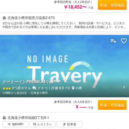
参考宿泊料金（大人2名合計）
料金・空室確認
￥18,452〜
/1泊
北海道小樽市朝里川温泉2-670
ぜひかんぽの宿 小樽に滞在して小樽を満喫してください。 館内の設備・サービスは、ビジネス
や観光で訪れるどのお客様にもお楽しみいただけます。高級感ある内装と設備により、ビジネス
および観光目的のお客様に最適な滞在先です。 24時間セキュリティ, コインランドリー, 清掃
（毎日）, 車椅子OK, Wi-Fi（共有エリア内）などの設備・サービスもぜひご利用ください。 快適
な睡眠をサポートするために各種アメニティを整えております。薄型TV, 洋服掛け, 鏡, スリッ
パ, タオルなどを備えたお部屋でぐっすりとおやすみいただけます。 一日の疲れを癒すために温
泉 , スキー, マッサージ, テニスコートなどの館内設備・サービスをご利用いただけます。 かん
ぽの宿 小樽は、小樽観光は大変便利なロケーションに位置しているだけなく、客室でゆっくり
とお過ごしいただくにも最適です。
ドーミーインPREMIUM小樽
3
つ星ホテル
クチコミ評価
8.8
/10
小樽
小樽駅から徒歩2分
⁄
北海道小樽市
参考宿泊料金（大人2名合計）
料金・空室確認
¥ -----
/1泊
北海道小樽市稲穂3丁目9-1
無料WiFi
レストラン
駐車場