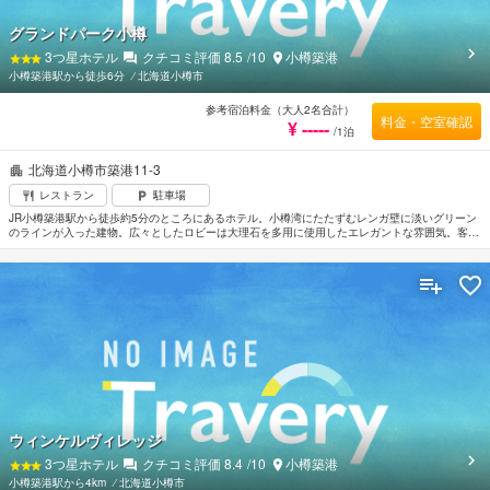
グランドパーク小樽
3
つ星ホテル
クチコミ評価
8.5
/10
小樽築港
小樽築港駅から徒歩6分
⁄
北海道小樽市
参考宿泊料金（大人2名合計）
料金・空室確認
¥ -----
/1泊
北海道小樽市築港11-3
レストラン
駐車場
JR小樽築港駅から徒歩約5分のところにあるホテル。小樽湾にたたずむレンガ壁に淡いグリーン
のラインが入った建物。広々としたロビーは大理石を多用に使用したエレガントな雰囲気。客室
はスタイリッシュなデザインのデスクや小樽特製のオブジェなどが気品あるくつろぎの空間を演
出している。オーシャンビューとマウンテンビューとがあり和室も人気。道内最大級のショッピ
ングモール「ウイングベイ小樽」とは館内から直結。石原裕次郎記念館にも近い。
ウィンケルヴィレッジ
3
つ星ホテル
クチコミ評価
8.4
/10
小樽築港
小樽築港駅から4km
⁄
北海道小樽市