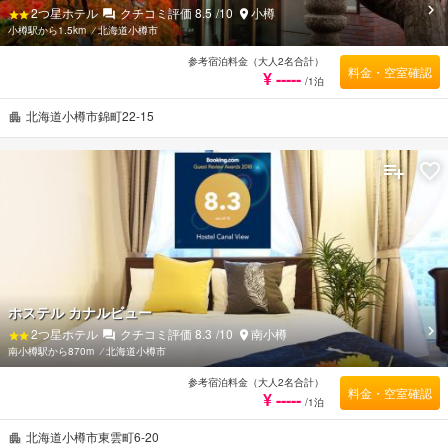
2
つ星ホテル
クチコミ評価
8.5
/10
小樽
小樽駅から1.5km
⁄
北海道小樽市
参考宿泊料金（大人2名合計）
料金・空室確認
¥ -----
/1泊
北海道小樽市錦町22-15
ホステル カナルビュー
2
つ星ホテル
クチコミ評価
8.3
/10
南小樽
南小樽駅から870m
⁄
北海道小樽市
参考宿泊料金（大人2名合計）
料金・空室確認
¥ -----
/1泊
北海道小樽市東雲町6-20