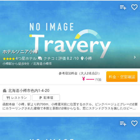
で旅の疲れを癒すのもよい。
ホテルソニア小樽
4
つ星ホテル
クチコミ評価
8.2
/10
小樽
小樽駅から徒歩9分
⁄
北海道小樽市
参考宿泊料金（大人2名合計）
料金・空室確認
¥ -----
/1泊
北海道小樽市色内1-4-20
レストラン
駐車場
函館本線「小樽」駅より約700m、小樽運河前に位置するホテル。ピンクベージュとグレーの2層
にカラーリングされた建物で本館と新館の2棟からなる。窓にステンドグラスを施したロビーは
ヨーロピアンスタイル。客室の広さはそれぞれ異なるが上品なインテリアでまとめられている。
グラッシィ宮殿をモデルとした「北一ベネツィア美術館」まで約850m。小樽オルゴール堂へは
約2.2km。新千歳空港から約88km。