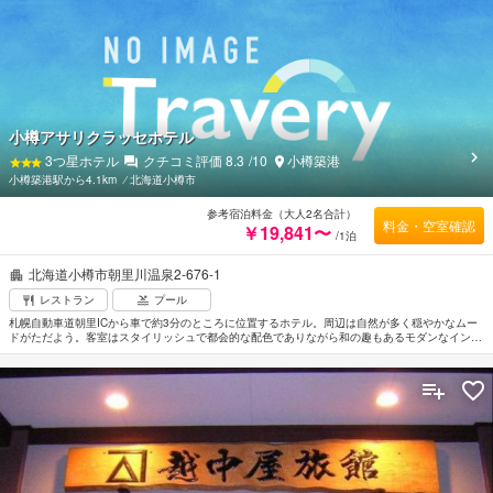
小樽アサリクラッセホテル
3
つ星ホテル
クチコミ評価
8.3
/10
小樽築港
小樽築港駅から4.1km
⁄
北海道小樽市
参考宿泊料金（大人2名合計）
料金・空室確認
￥19,841〜
/1泊
北海道小樽市朝里川温泉2-676-1
レストラン
プール
札幌自動車道朝里ICから車で約3分のところに位置するホテル。周辺は自然が多く穏やかなムー
ドがただよう。客室はスタイリッシュで都会的な配色でありながら和の趣もあるモダンなインテ
リアで居心地のよい雰囲気。開放的な露天風呂は日暮れとともに螢をイメージした幻想的なイル
ミネーションが瞬き日々の喧騒を忘れリラックスすることができる。北海道3大夜景のひとつ
「小樽天狗山」まで車で約20分。小樽を代表する景勝地「オタモイ海岸」へは車で約40分。