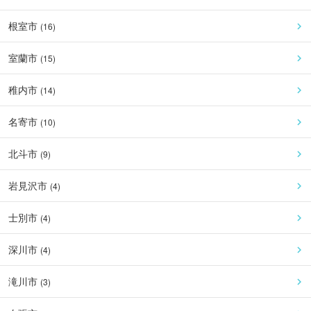
根室市
(
16
)
室蘭市
(
15
)
稚内市
(
14
)
名寄市
(
10
)
北斗市
(
9
)
岩見沢市
(
4
)
士別市
(
4
)
深川市
(
4
)
滝川市
(
3
)