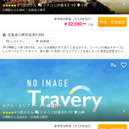
5
つ星ホテル
クチコミ評価
8.3
/10
小樽
小樽駅から4.6km
⁄
北海道小樽市
参考宿泊料金（大人2名合計）
料金・空室確認
￥32,590〜
/1泊
北海道小樽市祝津3-282
レストラン
駐車場
JR小樽駅より車で約15分、おたる水族館のすぐ近くにあるホテル。ウィーンの城をモチーフと
したヨーロピアンスタイル。落ち着いた色合いのファブリックをあしらった客室は全室オーシャ
ンビューの露天風呂付きでリラックスしたひとときを過ごせる。天然の海水を用いた露天風呂付
き大浴場も海に面しており、開放感がある。レストランで旬の食材と和のテイストを取り入れた
フレンチが堪能できるのも魅力。周辺は小樽海岸国定公園内の海に囲まれており、アウトドアア
クティビティを気軽に楽しめる好立地。新千歳空港から車で約1時間50分。
ホテル・トリフィート小樽運河
4
つ星ホテル
クチコミ評価
8.8
/10
小樽
小樽駅から徒歩8分
⁄
北海道小樽市
参考宿泊料金（大人2名合計）
料金・空室確認