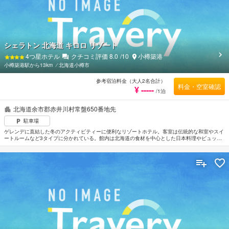
シェラトン 北海道 キロロ リゾート
4
つ星ホテル
クチコミ評価
8.0
/10
小樽築港
小樽築港駅から13km
⁄
北海道小樽市
参考宿泊料金（大人2名合計）
料金・空室確認
¥ -----
/1泊
北海道余市郡赤井川村常盤650番地先
駐車場
ゲレンデに直結した冬のアクティビティーに便利なリゾートホテル。客室は伝統的な和室やスイ
ートルームなど3タイプに分かれている。館内は北海道の食材を中心とした日本料理やビュッフ
ェタイプのレストランがあり楽しめる。ＪＲ小樽駅まで車で約40分、札幌市内までは車で約60
分。新千歳空港から車で約100分。