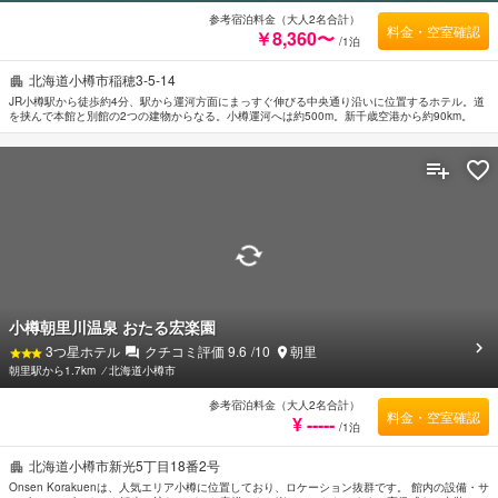
参考宿泊料金（大人2名合計）
料金・空室確認
￥8,360〜
/1泊
北海道小樽市稲穂3-5-14
JR小樽駅から徒歩約4分、駅から運河方面にまっすぐ伸びる中央通り沿いに位置するホテル。道
を挟んで本館と別館の2つの建物からなる。小樽運河へは約500m。新千歳空港から約90km。
小樽朝里川温泉 おたる宏楽園
3
つ星ホテル
クチコミ評価
9.6
/10
朝里
朝里駅から1.7km
⁄
北海道小樽市
参考宿泊料金（大人2名合計）
料金・空室確認
¥ -----
/1泊
北海道小樽市新光5丁目18番2号
Onsen Korakuenは、人気エリア小樽に位置しており、ロケーション抜群です。 館内の設備・サ