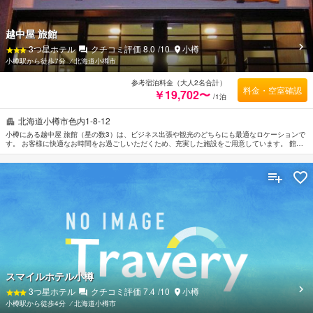
越中屋 旅館
3
つ星ホテル
クチコミ評価
8.0
/10
小樽
小樽駅から徒歩7分
⁄
北海道小樽市
参考宿泊料金（大人2名合計）
料金・空室確認
￥19,702〜
/1泊
北海道小樽市色内1-8-12
小樽にある越中屋 旅館（星の数3）は、ビジネス出張や観光のどちらにも最適なロケーションで
す。 お客様に快適なお時間をお過ごしいただくため、充実した施設をご用意しています。 館内
には全室Wi-Fi無料, 荷物預かり所, Wi-Fi（共有エリア内）, 駐車場, 自動販売機などの設備・サー
ビスをご用意しています。 ごゆっくりとお休みいただけるようお部屋は落ち着いた内装と和や
かな空間に仕上がっており、ルームタイプによりエアコン, 暖房, 電話, テレビ, セーフティボッ
クス（客室内）が備えられています。 当施設ではさまざまなレクリエーションをご体験いただ
けます。 行き届いたサービスとプロフェッショナルな姿勢で越中屋 旅館のスタッフがお客様の
リクエストに応じてくれます。
スマイルホテル小樽
3
つ星ホテル
クチコミ評価
7.4
/10
小樽
小樽駅から徒歩4分
⁄
北海道小樽市