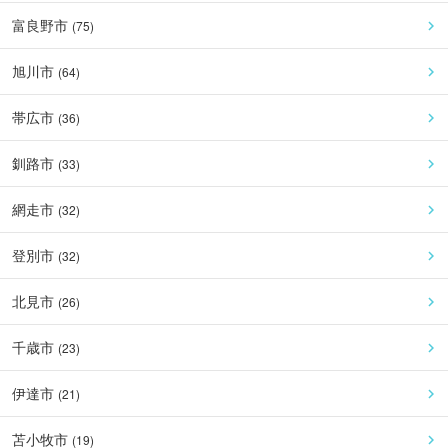
富良野市
(
75
)
旭川市
(
64
)
帯広市
(
36
)
釧路市
(
33
)
網走市
(
32
)
登別市
(
32
)
北見市
(
26
)
千歳市
(
23
)
伊達市
(
21
)
苫小牧市
(
19
)