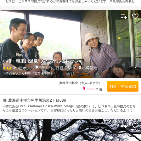
ービスは、ビジネスや観光で訪れるどのお客様にもお楽しみいただけます。高級感ある内装と設
備により、ビジネスおよび観光目的のお客様に最適な滞在先です。 バリアフリー設備, 駐車場な
どの設備・サービスもぜひご利用ください。 贅沢なインテリアと便利なアメニティを各お部屋
に整えております。 当施設ではさまざまなレクリエーションをご体験いただけます。 Onsen
Korakuenは小樽の市内観光の拠点として最適です。
小樽・朝里川温泉 ウィンケルビレッジ -
3
つ星ホテル
クチコミ評価
9.6
/10
小樽築港
小樽築港駅から4km
⁄
北海道小樽市
参考宿泊料金（大人2名合計）
料金・空室確認
¥ -----
/1泊
北海道小樽市朝里川温泉2丁目686
小樽にあるOtaru Asarikawa Onsen Winkel Village（星の数3）は、ビジネス出張や観光のどち
らにも最適なロケーションです。 お客様にゆったりと思いのままお過ごしいただけるように、
充実したサービスとアメニティをご用意しております。 快適なご滞在に必要不可欠な全室Wi-Fi
無料などの設備・サービスを完備しています。 ごゆっくりとお休みいただけるようお部屋は落
ち着いた内装と和やかな空間に仕上がっており、ルームタイプにより禁煙/喫煙ポリシー：全室
禁煙, 禁煙/喫煙ポリシー：全室喫煙可, 露天風呂利用可が備えられています。 当施設ではさまざ
まなレクリエーションをご体験いただけます。 行き届いたサービスとプロフェッショナルな姿
勢でOtaru Asarikawa Onsen Winkel Villageのスタッフがお客様のリクエストに応じてくれま
す。