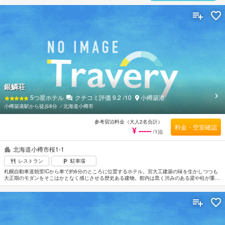
銀鱗荘
5
つ星ホテル
クチコミ評価
9.2
/10
小樽築港
小樽築港駅から徒歩8分
⁄
北海道小樽市
参考宿泊料金（大人2名合計）
料金・空室確認
¥ -----
/1泊
北海道小樽市桜1-1
レストラン
駐車場
札幌自動車道朝里ICから車で約6分のところに位置するホテル。宮大工建築の味を生かしつつも
大正期のモダンをそこはかとなく感じさせる歴史ある建物。館内は黒く渋みのある梁や柱が重厚
な雰囲気をただよわせている。それぞれ趣が異なる客室はたのしい造り。新館は全室から石狩湾
が望める。大理石を敷き詰め野趣味あふれる岩風呂は銀鱗荘の魅力のひとつ。平成22年度の営業
期間は4月15日～1月10日まで。最寄りの空港は新千歳空港。