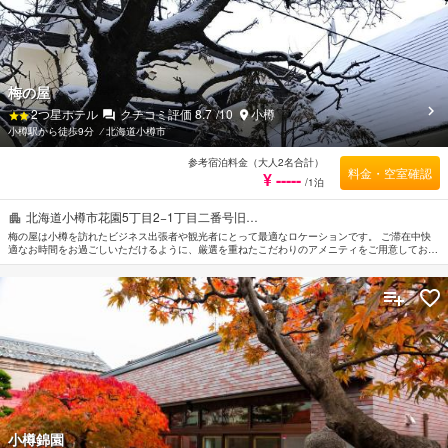
梅の屋
2
つ星ホテル
クチコミ評価
8.7
/10
小樽
小樽駅から徒歩9分
⁄
北海道小樽市
参考宿泊料金（大人2名合計）
料金・空室確認
¥ -----
/1泊
北海道小樽市花園5丁目2−1丁目二番号旧…
梅の屋は小樽を訪れたビジネス出張者や観光者にとって最適なロケーションです。 ご滞在中快
適なお時間をお過ごしいただけるように、厳選を重ねたこだわりのアメニティをご用意しており
ます。 ご滞在中は暖炉, 全室Wi-Fi無料, キッチン, エクスプレスチェックイン/アウト, Wi-Fi（共
有エリア内）などの設備・サービスをご活用ください。 お部屋にはお客様の快適な睡眠をサポ
ートするための設備を整えております。洋服掛け, リネン類, ロッカー, スリッパ, 喫煙検知器な
どを備えたお部屋もご用意しています。 当施設ではさまざまなレクリエーションをご体験いた
だけます。 梅の屋は小樽の市内観光の拠点として最適です。
小樽錦園