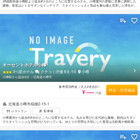
JR函館本線小樽駅より徒歩約1分のところに位置するホテル。小樽運河の景観に見事に調和した
建物。客室はレトロモダンなインテリア。スタイリッシュさと気品を兼ね備え充実した滞在が期
待できる。数種類もの湯船が揃う天然温泉「灯りの湯」でリラックスするのもよい。都市景観
100選に選ばれている小樽運河まで徒歩約10分。小樽水族館へは車で約30分。
オーセントホテル小樽
3
つ星ホテル
クチコミ評価
8.6
/10
小樽
小樽駅から徒歩5分
⁄
北海道小樽市
参考宿泊料金（大人2名合計）
料金・空室確認
¥ -----
/1泊
北海道小樽市稲穂2-15-1
レストラン
駐車場
小樽運河から徒歩約5分のところに位置するホテル。丸みを帯びた近代的な建物。館内はモダン
でスタイリッシュな空間がひろがっている。ゆとりの空間を大切にした客室は北欧風や南欧風な
どのインテリアで分けられており明るい印象。ミストサウナやエアシャワーなどの設備が整った
大浴場では旅の疲れをいやすこともできる。「寿司屋通り」にも近い。JR小樽駅から徒歩約15
分。