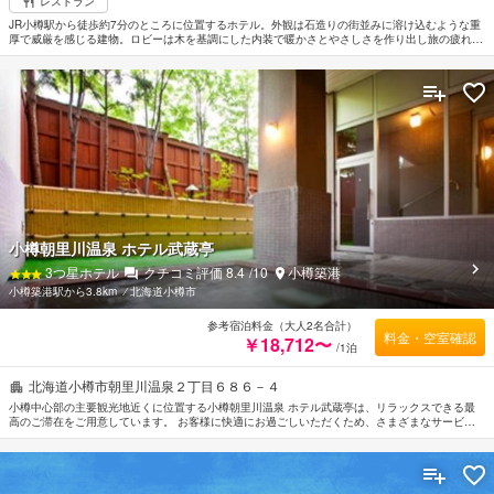
レストラン
JR小樽駅から徒歩約7分のところに位置するホテル。外観は石造りの街並みに溶け込むような重
厚で威厳を感じる建物。ロビーは木を基調にした内装で暖かさとやさしさを作り出し旅の疲れを
いやしてくれる。モダンなインテリアで統一された客室はシンプルにもかかわらず機能性を重視
したインテリア。運河や倉庫群と大型船が出入りする小樽湾が望める部屋もある。パティオは大
理石に囲まれ噴水と四季の花がロマンティックな雰囲気を演出している。
小樽朝里川温泉 ホテル武蔵亭
3
つ星ホテル
クチコミ評価
8.4
/10
小樽築港
小樽築港駅から3.8km
⁄
北海道小樽市
参考宿泊料金（大人2名合計）
料金・空室確認
￥18,712〜
/1泊
北海道小樽市朝里川温泉２丁目６８６－４
小樽中心部の主要観光地近くに位置する小樽朝里川温泉 ホテル武蔵亭は、リラックスできる最
高のご滞在をご用意しています。 お客様に快適にお過ごしいただくため、さまざまなサービス
とアメニティをご提供しています。 小樽朝里川温泉 ホテル武蔵亭のスタッフがおもてなしの心
を持って丁寧にご対応します。 全ての客室にエレガントなインテリアが施されており、充実し
たアメニティがご用意されています。 館内の落ち着いた雰囲気は温泉 , マッサージ, 子ども用遊
び場, カラオケなどの施設でも感じることができます。 小樽朝里川温泉 ホテル武蔵亭のあたたか
いおもてなしと心地よい雰囲気で、 小樽での滞在をより思い出深いものにしてくれます。