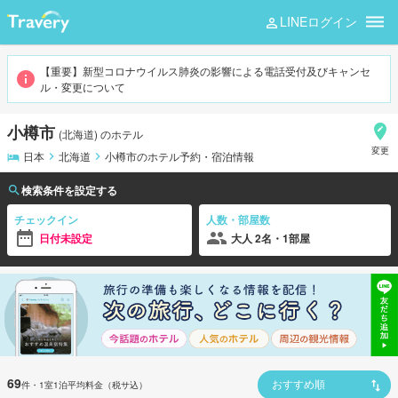
LINEログイン
小樽市
【重要】新型コロナウイルス肺炎の影響による電話受付及びキャンセ
ル・変更について
小樽市
(
北海道
)
のホテル
変更
日本
北海道
小樽市のホテル予約・宿泊情報
検索条件を設定する
チェックイン
人数・部屋数
日付未設定
大人 2名・1部屋
69
件
・1室1泊平均料金（税サ込）
おすすめ順