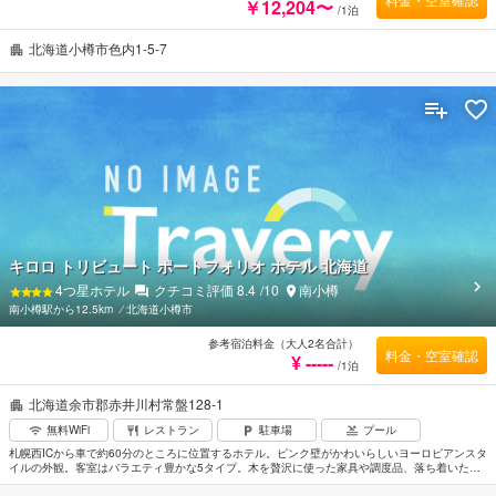
￥12,204〜
/1泊
北海道小樽市色内1-5-7
キロロ トリビュート ポートフォリオ ホテル 北海道
4
つ星ホテル
クチコミ評価
8.4
/10
南小樽
南小樽駅から12.5km
⁄
北海道小樽市
参考宿泊料金（大人2名合計）
料金・空室確認
¥ -----
/1泊
北海道余市郡赤井川村常盤128-1
無料WiFi
レストラン
駐車場
プール
札幌西ICから車で約60分のところに位置するホテル。ピンク壁がかわいらしいヨーロピアンスタ
イルの外観。客室はバラエティ豊かな5タイプ。木を贅沢に使った家具や調度品、落ち着いた色
調のインテリアなどホッとする空間を演出。隣接する付帯施設キロロタウンにある温泉露天風呂