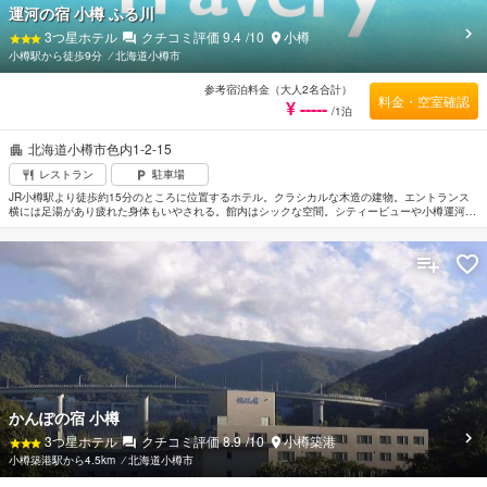
運河の宿 小樽 ふる川
3
つ星ホテル
クチコミ評価
9.4
/10
小樽
小樽駅から徒歩9分
⁄
北海道小樽市
参考宿泊料金（大人2名合計）
料金・空室確認
¥ -----
/1泊
北海道小樽市色内1-2-15
レストラン
駐車場
JR小樽駅より徒歩約15分のところに位置するホテル。クラシカルな木造の建物。エントランス
横には足湯があり疲れた身体もいやされる。館内はシックな空間。シティービューや小樽運河を
のぞめるタイプとバリエーション豊かな客室はノスタルジックな趣があり檜風呂を配したところ
もある。まるで「くら」の中にいるような雰囲気の内風呂は小樽の軟石を使用。開放感のある露
天風呂も人気。
かんぽの宿 小樽
3
つ星ホテル
クチコミ評価
8.9
/10
小樽築港
小樽築港駅から4.5km
⁄
北海道小樽市