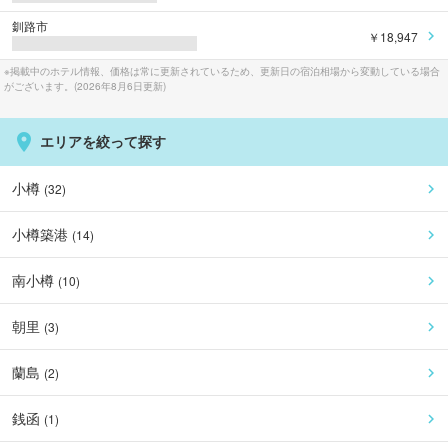
釧路市
￥18,947
※掲載中のホテル情報、価格は常に更新されているため、更新日の宿泊相場から変動している場合
がございます。(
2026年8月6日
更新)
エリアを絞って探す
小樽
(
32
)
小樽築港
(
14
)
南小樽
(
10
)
朝里
(
3
)
蘭島
(
2
)
銭函
(
1
)