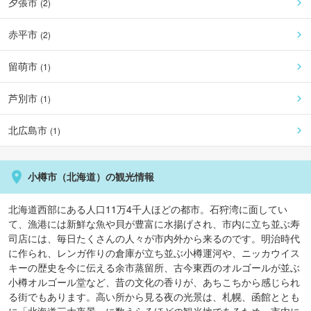
夕張市
(
2
)
赤平市
(
2
)
留萌市
(
1
)
芦別市
(
1
)
北広島市
(
1
)
小樽市
（
北海道
）の観光情報
北海道西部にある人口11万4千人ほどの都市。石狩湾に面してい
て、漁港には新鮮な魚や貝が豊富に水揚げされ、市内に立ち並ぶ寿
司店には、毎日たくさんの人々が市内外から来るのです。明治時代
に作られ、レンガ作りの倉庫が立ち並ぶ小樽運河や、ニッカウイス
キーの歴史を今に伝える余市蒸留所、古今東西のオルゴールが並ぶ
小樽オルゴール堂など、昔の文化の香りが、あちこちから感じられ
る街でもあります。高い所から見る夜の光景は、札幌、函館ととも