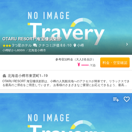
OTARU RESORT 海宝樓倶楽部
3
つ星ホテル
クチコミ評価
8.6
/10
小樽
小樽駅から800m
⁄
北海道小樽市
参考宿泊料金（大人2名合計）
料金・空室確認
¥ -----
/1泊
北海道小樽市東雲町1−19
OTARU RESORT 海宝樓倶楽部は、小樽の人気観光地へのアクセスが簡単です。リラックスでき
る最高のご滞在をご用意しています。 お客様のさまざまなご要望にお応えできるよう、最高の
おもてなしとこだわり抜いたアメニティを揃えております。 全室Wi-Fi無料, タクシーサービス,
24時間対応フロントデスク, Wi-Fi（共有エリア内）, 駐車場などの設備・サービスもぜひご利用
ください。 快適な睡眠をサポートするために各種アメニティを整えております。加湿器, ドレッ
シングルーム, タオル, 木床, 洋服掛けなどを備えたお部屋でぐっすりとおやすみいただけます。
当施設ではさまざまなレクリエーションをご体験いただけます。 小樽市内中心に位置する便利
なロケーション、フレンドリーなスタッフ、そしてバラエティあふれる設備・サービスを兼ね揃
えたOTARU RESORT 海宝樓倶楽部は、多くの人に選ばれています。