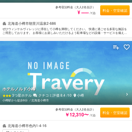
参考宿泊料金（大人2名合計）
料金・空室確認
¥ -----
/1泊
北海道小樽市朝里川温泉2-686
ぜひウィンケルヴィレッジに滞在して小樽を満喫してください。 快適に過ごせる多彩な施設を
ご用意しております。 お客様にお楽しみいただけるよう駐車場などの設備・サービスを備えて
おります。 ルームタイプにより薄型TV, 禁煙ルーム, エアコン, 暖房, バルコニー/テラスなどをご
用意しております。 一日の疲れを癒すためにスパなどの館内設備・サービスをご利用いただけ
ます。 ウィンケルヴィレッジは、小樽観光は大変便利なロケーションに位置しているだけな
く、客室でゆっくりとお過ごしいただくにも最適です。
ホテルノルド小樽
3
つ星ホテル
クチコミ評価
8.4
/10
小樽
小樽駅から徒歩9分
⁄
北海道小樽市
参考宿泊料金（大人2名合計）
料金・空室確認
￥12,310〜
/1泊
北海道小樽市色内1-4-16