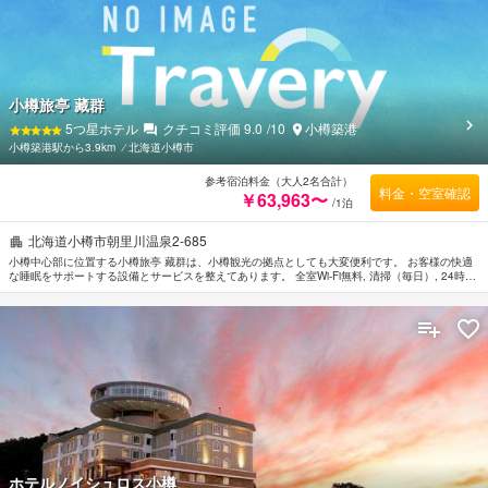
小樽旅亭 藏群
5
つ星ホテル
クチコミ評価
9.0
/10
小樽築港
小樽築港駅から3.9km
⁄
北海道小樽市
参考宿泊料金（大人2名合計）
料金・空室確認
￥63,963〜
/1泊
北海道小樽市朝里川温泉2-685
小樽中心部に位置する小樽旅亭 藏群は、小樽観光の拠点としても大変便利です。 お客様の快適
な睡眠をサポートする設備とサービスを整えてあります。 全室Wi-Fi無料, 清掃（毎日）, 24時間
対応フロントデスク, 荷物預かり所, Wi-Fi（共有エリア内）などの館内施設を思う存分ご活用く
ださい。 快適な睡眠をサポートするために各種アメニティを整えております。薄型TV, 無料ティ
ー, リネン類, 鏡, スリッパなどを備えたお部屋でぐっすりとおやすみいただけます。 温泉 など
のリラクゼーションサービスをご満喫ください。 小樽旅亭 藏群は、小樽観光は大変便利なロケ
ーションに位置しているだけなく、客室でゆっくりとお過ごしいただくにも最適です。
ホテルノイシュロス小樽