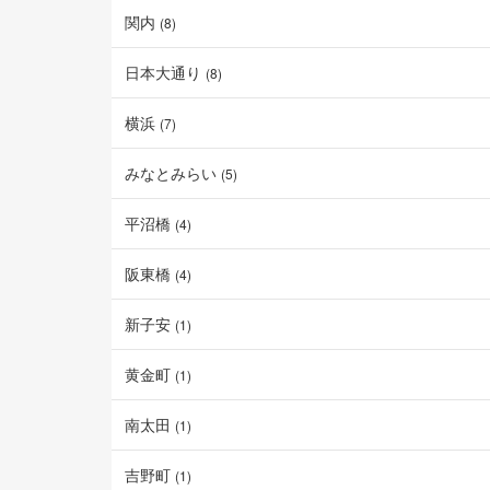
関内
(
8
)
日本大通り
(
8
)
横浜
(
7
)
みなとみらい
(
5
)
平沼橋
(
4
)
阪東橋
(
4
)
新子安
(
1
)
黄金町
(
1
)
南太田
(
1
)
吉野町
(
1
)