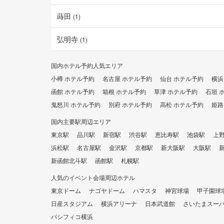
蒔田
(
1
)
弘明寺
(
1
)
国内ホテル予約
人気エリア
小樽 ホテル予約
名古屋 ホテル予約
仙台 ホテル予約
横浜
函館 ホテル予約
箱根 ホテル予約
草津 ホテル予約
石垣 
鬼怒川 ホテル予約
別府 ホテル予約
高松 ホテル予約
姫路
国内主要駅周辺エリア
東京駅
品川駅
新宿駅
渋谷駅
恵比寿駅
池袋駅
上
浜松駅
名古屋駅
金沢駅
京都駅
新大阪駅
大阪駅
新函館北斗駅
函館駅
札幌駅
人気のイベント会場周辺ホテル
東京ドーム
ナゴヤドーム
ハマスタ
神宮球場
甲子園球
日産スタジアム
横浜アリーナ
日本武道館
さいたまスー
パシフィコ横浜