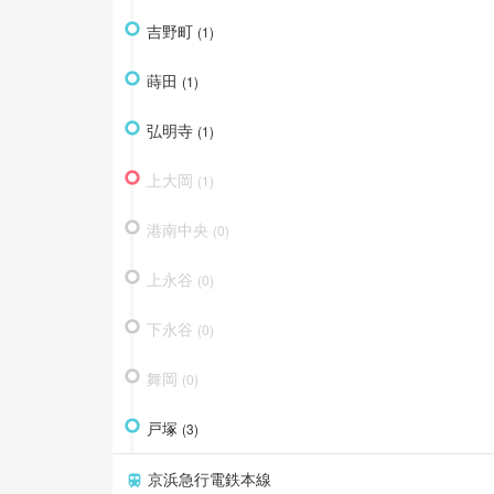
吉野町
(
1
)
蒔田
(
1
)
弘明寺
(
1
)
上大岡
(
1
)
港南中央
(
0
)
上永谷
(
0
)
下永谷
(
0
)
舞岡
(
0
)
戸塚
(
3
)
京浜急行電鉄本線