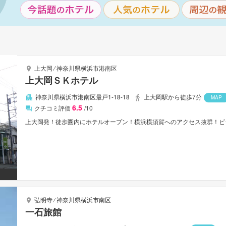
上大岡
⁄
神奈川県横浜市港南区
上大岡ＳＫホテル
神奈川県横浜市港南区最戸1-18-18
上大岡駅から徒歩7分
MAP
6.5
クチコミ評価
/10
上大岡発！徒歩圏内にホテルオープン！横浜横須賀へのアクセス抜群！ビ
弘明寺
⁄
神奈川県横浜市南区
一石旅館