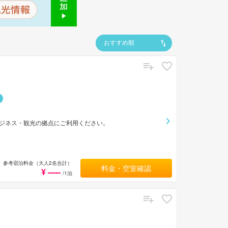
おすすめ順
ジネス・観光の拠点にご利用ください。
参考宿泊料金（大人2名合計）
料金・空室確認
¥ -----
/1泊