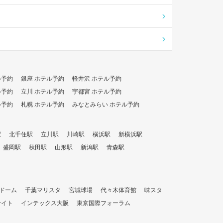
ル予約
銀座 ホテル予約
軽井沢 ホテル予約
ル予約
立川 ホテル予約
宇都宮 ホテル予約
ル予約
札幌 ホテル予約
みなとみらい ホテル予約
駅
北千住駅
立川駅
川崎駅
横浜駅
新横浜駅
盛岡駅
秋田駅
山形駅
新潟駅
青森駅
ドーム
千葉マリスタ
宮城球場
代々木体育館
味スタ
サイト
インテックス大阪
東京国際フォーラム