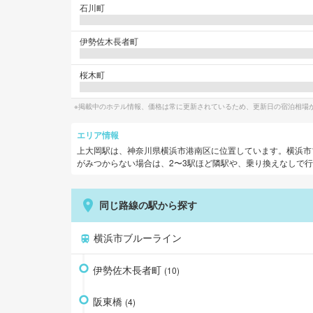
石川町
伊勢佐木長者町
桜木町
※掲載中のホテル情報、価格は常に更新されているため、更新日の宿泊相場
エリア情報
上大岡
駅は、
神奈川県横浜市港南区
に位置しています。
横浜市
がみつからない場合は、2〜3駅ほど隣駅や、乗り換えなしで
同じ路線の駅から探す
横浜市ブルーライン
伊勢佐木長者町
(
10
)
阪東橋
(
4
)