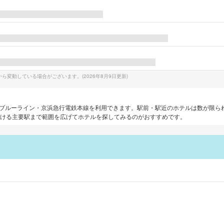
から変動している場合がございます。(
2026年8月9日
更新)
ブルーライン・京浜急行電鉄本線
を利用できます。
駅前・駅近のホテルは数が限ら
行ける主要駅まで範囲を広げてホテルを探してみるのがおすすめです。