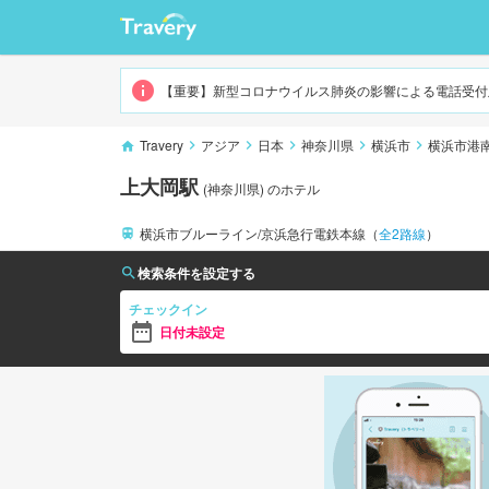
上大岡
【重要】新型コロナウイルス肺炎の影響による電話受付
Travery
アジア
日本
神奈川県
横浜市
横浜市港
上大岡駅
(
神奈川県
)
のホテル
横浜市ブルーライン/京浜急行電鉄本線
（
全
2
路線
）
検索条件を設定する
チェックイン
日付未設定