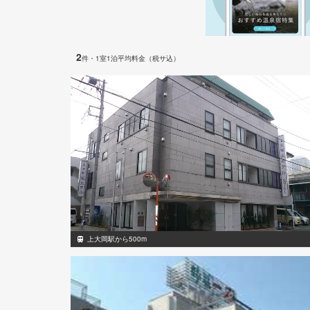
2
件
・1室1泊平均料金（税サ込）
上大岡駅から500m