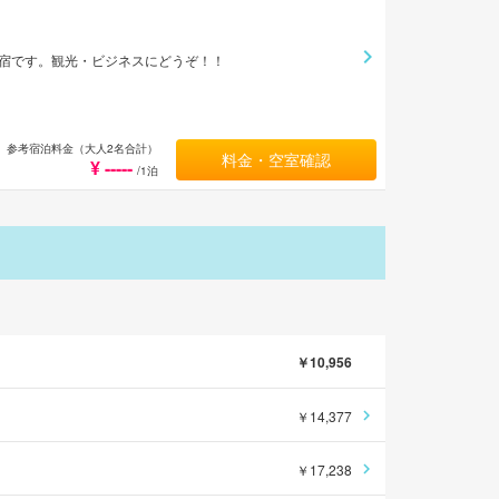
宿です。観光・ビジネスにどうぞ！！
参考宿泊料金（大人2名合計）
料金・空室確認
¥ -----
/1泊
￥10,956
￥14,377
￥17,238