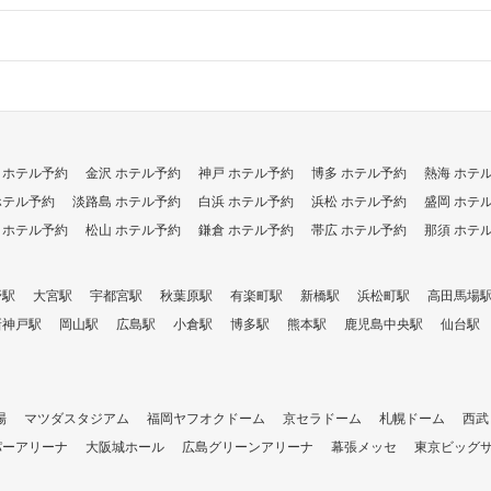
 ホテル予約
金沢 ホテル予約
神戸 ホテル予約
博多 ホテル予約
熱海 ホテ
ホテル予約
淡路島 ホテル予約
白浜 ホテル予約
浜松 ホテル予約
盛岡 ホテ
 ホテル予約
松山 ホテル予約
鎌倉 ホテル予約
帯広 ホテル予約
那須 ホテ
野駅
大宮駅
宇都宮駅
秋葉原駅
有楽町駅
新橋駅
浜松町駅
高田馬場
新神戸駅
岡山駅
広島駅
小倉駅
博多駅
熊本駅
鹿児島中央駅
仙台駅
場
マツダスタジアム
福岡ヤフオクドーム
京セラドーム
札幌ドーム
西武
パーアリーナ
大阪城ホール
広島グリーンアリーナ
幕張メッセ
東京ビッグ