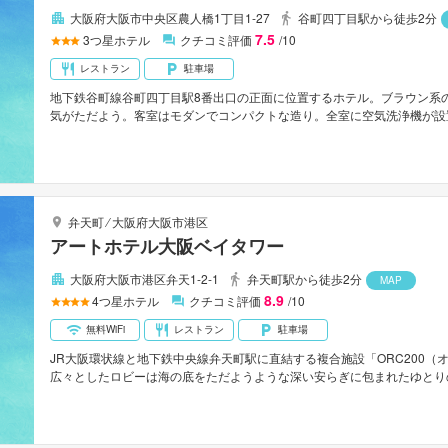
大阪府大阪市中央区農人橋1丁目1-27
谷町四丁目駅から徒歩2分
7.5
3
つ星ホテル
クチコミ評価
/10
レストラン
駐車場
地下鉄谷町線谷町四丁目駅8番出口の正面に位置するホテル。ブラウン系
気がただよう。客室はモダンでコンパクトな造り。全室に空気洗浄機が設
館内には大浴場やサウナ、スパなどの施設も完備。大阪城まで徒歩約9分。
弁天町
⁄
大阪府大阪市港区
アートホテル大阪ベイタワー
大阪府大阪市港区弁天1-2-1
弁天町駅から徒歩2分
MAP
8.9
4
つ星ホテル
クチコミ評価
/10
無料WiFi
レストラン
駐車場
JR大阪環状線と地下鉄中央線弁天町駅に直結する複合施設「ORC200（
広々としたロビーは海の底をただようような深い安らぎに包まれたゆとり
が楽しめる。最上階にあるスカイラウンジ｢エアシップ｣で宝石を散りば
ごすのもよい。世界最大級の水族館「海遊館」まで車で約15分。関西国際