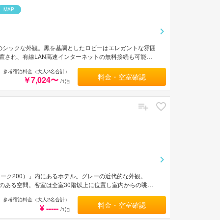
MAP
のシックな外観。黒を基調としたロビーはエレガントな雰囲
置され、有線LAN高速インターネットの無料接続も可能。
伊丹空港から車で約45分。
参考宿泊料金（大人2名合計）
料金・空室確認
￥7,024〜
/1泊
オーク200）」内にあるホテル。グレーの近代的な外観。
のある空間。客室は全室30階以上に位置し室内からの眺望
めたような夜景を眺めながらロマンティックなひとときを過
参考宿泊料金（大人2名合計）
空港から電車で約1時間3分。
料金・空室確認
¥ -----
/1泊