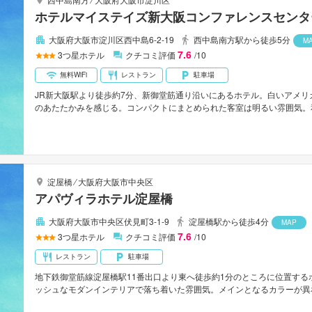
ホテルマイステイズ新大阪コンファレンスセンタ
大阪府大阪市淀川区西中島6-2-19
西中島南方駅から徒歩5分
M
7.6
3
つ星ホテル
クチコミ評価
/10
無料WiFi
レストラン
駐車場
JR新大阪駅より徒歩約7分、新御堂筋通り沿いにあるホテル。白いアメ
のあたたかみを感じる。コンパクトにまとめられた客室は明るい雰囲気。
大小15の会議室をそなえている。伊丹空港から車で約30分。
淀屋橋
⁄
大阪府大阪市中央区
アパヴィラホテル淀屋橋
大阪府大阪市中央区伏見町3-1-9
淀屋橋駅から徒歩4分
MAP
7.6
3
つ星ホテル
クチコミ評価
/10
レストラン
駐車場
地下鉄御堂筋線淀屋橋駅11番出口より東へ徒歩約1分のところに位置す
ッシュなモダンインテリアで落ち着いた雰囲気。メインとなるカラーが異
気洗浄機が設置され有線LAN高速インターネットの無料接続も可能。館