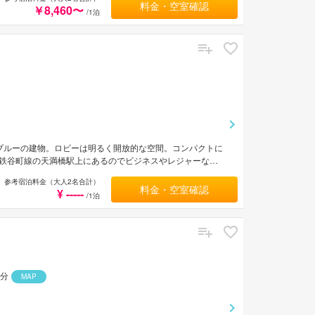
料金・空室確認
￥8,460〜
/1泊
いブルーの建物。ロビーは明るく開放的な空間。コンパクトに
鉄谷町線の天満橋駅上にあるのでビジネスやレジャーなど
参考宿泊料金（大人2名合計）
料金・空室確認
¥ -----
/1泊
3分
MAP