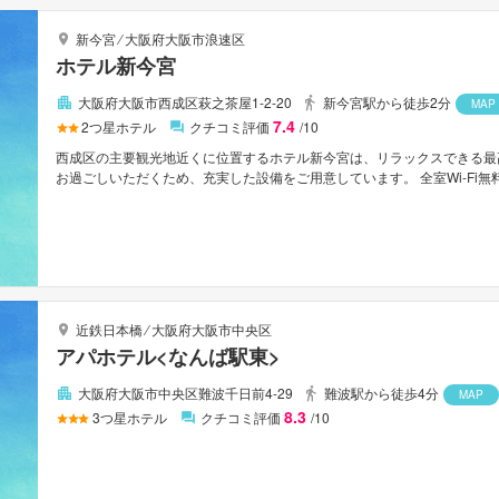
新今宮
⁄
大阪府大阪市浪速区
ホテル新今宮
大阪府大阪市西成区萩之茶屋1-2-20
新今宮駅から徒歩2分
MAP
7.4
2
つ星ホテル
クチコミ評価
/10
西成区の主要観光地近くに位置するホテル新今宮は、リラックスできる最
お過ごしいただくため、充実した設備をご用意しています。 全室Wi-Fi無料,
設備, 荷物預かり所などのホテル施設を思う存分ご堪能ください。 ルームタイプ
どの設備が整った客室をご用意しています。 この宿泊施設ではさまざまな
大阪の市内観光の拠点として最適です。
近鉄日本橋
⁄
大阪府大阪市中央区
アパホテル<なんば駅東>
大阪府大阪市中央区難波千日前4-29
難波駅から徒歩4分
MAP
8.3
3
つ星ホテル
クチコミ評価
/10