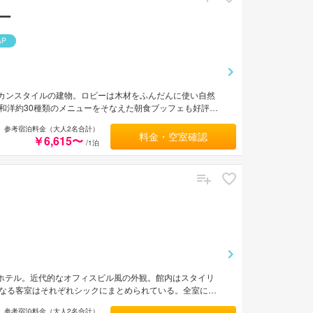
ー
AP
リカンスタイルの建物。ロビーは木材をふんだんに使い自然
和洋約30種類のメニューをそなえた朝食ブッフェも好評。
参考宿泊料金（大人2名合計）
料金・空室確認
￥6,615〜
/1泊
るホテル。近代的なオフィスビル風の外観。館内はスタイリ
なる客室はそれぞれシックにまとめられている。全室に空
内には大浴場やサウナ、スパなどの施設が完備。阪神高速1号
参考宿泊料金（大人2名合計）