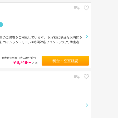
高のご滞在をご用意しています。 お客様に快適なお時間を
 コインランドリー, 24時間対応フロントデスク, 障害者用
により薄型TV, カーペット, リネン類, 鏡, スリッパな
レクリエーションをご体験いただけます。 ホテル新今宮は
参考宿泊料金（大人2名合計）
料金・空室確認
￥6,748〜
/1泊