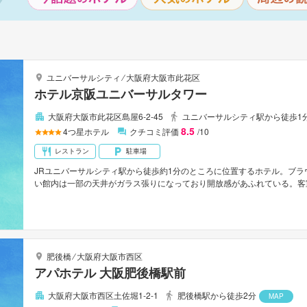
ユニバーサルシティ
⁄
大阪府大阪市此花区
ホテル京阪ユニバーサルタワー
大阪府大阪市此花区島屋6-2-45
ユニバーサルシティ駅から徒歩1
8.5
4
つ星ホテル
クチコミ評価
/10
レストラン
駐車場
JRユニバーサルシティ駅から徒歩約1分のところに位置するホテル。ブ
い館内は一部の天井がガラス張りになっており開放感があふれている。客
された雰囲気のインテリア。ホテル最上階にあるスカイレストランは地上
る。31階には眺望も楽しめる天然温泉がある。
肥後橋
⁄
大阪府大阪市西区
アパホテル 大阪肥後橋駅前
大阪府大阪市西区土佐堀1-2-1
肥後橋駅から徒歩2分
MAP