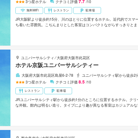
7.7
3
つ星ホテル
クチコミ評価
/10
無料WiFi
レストラン
駐車場
JR大阪駅より徒歩約15分、川のほとりに位置するホテル。近代的でスマ
ち着いた雰囲気。こぢんまりとした客室はコンパクトながらすっきりとま
ョンサロンなど付帯設備も充実。阪神高速1号環状線土佐堀出口より車で
ユニバーサルシティ
⁄
大阪府大阪市此花区
ホテル京阪ユニバーサルシティー
大阪府大阪市此花区島屋6-2-78
ユニバーサルシティ駅から徒歩2
8.5
3
つ星ホテル
クチコミ評価
/10
レストラン
駐車場
JRユニバーサルシティ駅から徒歩約1分のところに位置するホテル。ク
な外観。館内は明るい造り。タイプにより趣が異なる客室はカジュアルな
ムはユニバーサル・スタジオ・ジャパンの人気キャラクターの小物が配さ
繰り広げられる世界中の料理を開放的な空間の中で気軽に楽しむことがで
西中島南方
⁄
大阪府大阪市淀川区