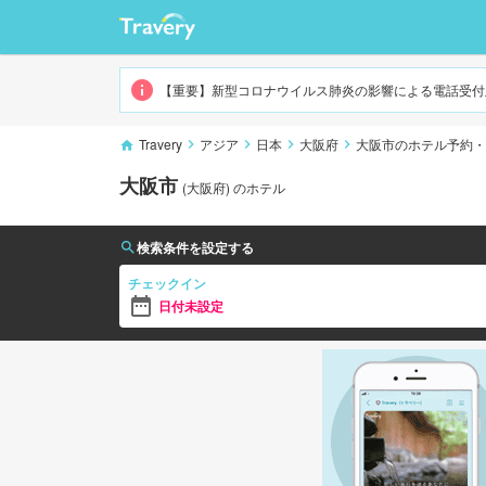
大阪市
【重要】新型コロナウイルス肺炎の影響による電話受付
Travery
アジア
日本
大阪府
大阪市のホテル予約・
大阪市
(
大阪府
)
のホテル
検索条件を設定する
チェックイン
日付未設定