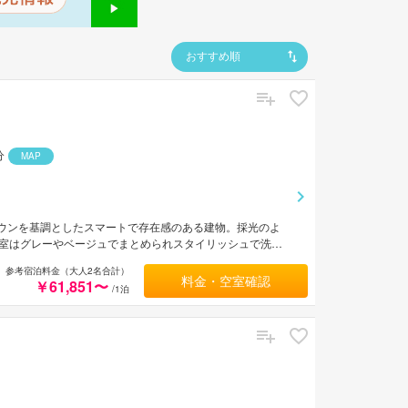
おすすめ順
分
MAP
ラウンを基調としたスマートで存在感のある建物。採光のよ
室はグレーやベージュでまとめられスタイリッシュで洗練
約120mからの夜景を一望でき優雅なひとときを堪能でき
参考宿泊料金（大人2名合計）
料金・空室確認
￥61,851〜
/1泊