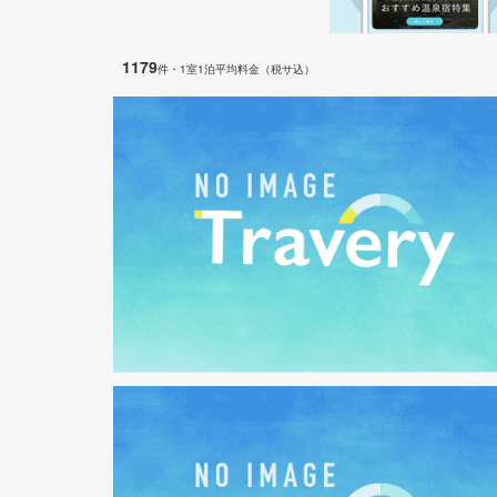
1179
件
・1室1泊平均料金（税サ込）