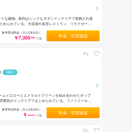
ートな建物。館内はシックなモダンインテリアで装飾され落
とめられている。大浴場や直営レストラン、リラクゼーシ
約2分。
参考宿泊料金（大人2名合計）
料金・空室確認
￥7,305〜
/1泊
分
MAP
リームイエローとエメラルドグリーンを組み合わせたポップ
雰囲気のインテリアでまとめられている。ファミリールー
れかわいらしい。レストランでは巨大オープンキッチンで
参考宿泊料金（大人2名合計）
きる。
料金・空室確認
¥ -----
/1泊