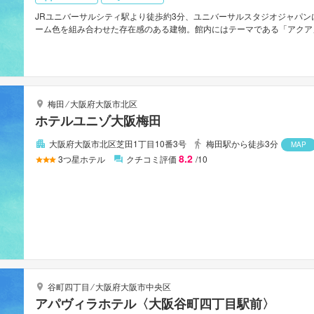
JRユニバーサルシティ駅より徒歩約3分、ユニバーサルスタジオジャパ
ーム色を組み合わせた存在感のある建物。館内にはテーマである「アクア
が豊富に用意されており、フロントには水族館のような巨大水槽がある。
セパレートスタイルになっており使いやすい。豊富なメニューを誇る朝食
30分。関西国際空港からは車で約40分。
梅田
⁄
大阪府大阪市北区
ホテルユニゾ大阪梅田
大阪府大阪市北区芝田1丁目10番3号
梅田駅から徒歩3分
MAP
8.2
3
つ星ホテル
クチコミ評価
/10
谷町四丁目
⁄
大阪府大阪市中央区
アパヴィラホテル〈大阪谷町四丁目駅前〉