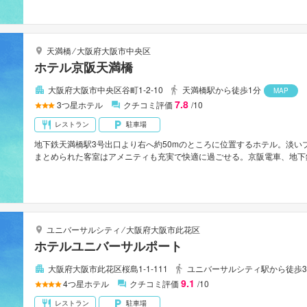
環状線「土佐堀出口」から車で約4分。
天満橋
⁄
大阪府大阪市中央区
ホテル京阪天満橋
大阪府大阪市中央区谷町1-2-10
天満橋駅から徒歩1分
MAP
7.8
3
つ星ホテル
クチコミ評価
/10
レストラン
駐車場
地下鉄天満橋駅3号出口より右へ約50mのところに位置するホテル。淡
まとめられた客室はアメニティも充実で快適に過ごせる。京阪電車、地下
足回りのよいロケーション。
ユニバーサルシティ
⁄
大阪府大阪市此花区
ホテルユニバーサルポート
大阪府大阪市此花区桜島1-1-111
ユニバーサルシティ駅から徒歩
9.1
4
つ星ホテル
クチコミ評価
/10
レストラン
駐車場