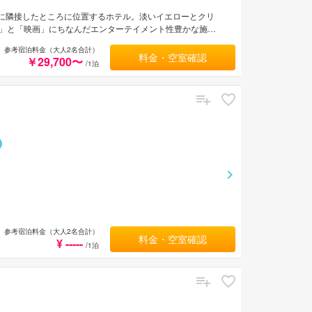
ンに隣接したところに位置するホテル。淡いイエローとクリ
」と「映画」にちなんだエンターテイメント性豊かな施設
客室は明るくスタイリッシュな内装。全室バスとトイレが
参考宿泊料金（大人2名合計）
バイキングは自慢のひとつでもある。伊丹空港から車で約
料金・空室確認
￥29,700〜
/1泊
参考宿泊料金（大人2名合計）
料金・空室確認
¥ -----
/1泊