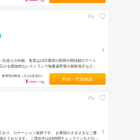
/1泊
い石造りの外観。客室はLED電球の照明や間伐材のアート
広がる開放的なレストランで無農薬野菜や新鮮魚介など、
参考宿泊料金（大人2名合計）
料金・空室確認
¥ -----
/1泊
リア秋葉原に位置しており、ロケーション抜群です。 お客様のさまざまなご要
えております。 ご滞在中は24時間チェックインなどの設