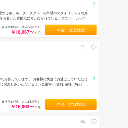
位置するホテル。ダークグレーの外壁のスタイリッシュな外
落ち着いた雰囲気にまとめられている。ユニバーサルツイ
浴場、ランドリーコーナーなどの付帯施設がある。都営新
参考宿泊料金（大人2名合計）
徒歩約5分。羽田空港から約21km、成田空港から約
料金・空室確認
￥18,967〜
/1泊
に出ればすべてが揃っています。 お客様に快適にお過ごしていただけ
楽しみいただけるよう全室Wi-Fi無料, 清掃（毎日）, 郵
ムタイプにより加湿器, タオル, カーペット, 洋服掛け, ス
などの館内施設で旅の疲れをゆっくりと癒すことができま
サービスをご提供しており、東京の滞在先には最適です。
参考宿泊料金（大人2名合計）
料金・空室確認
￥16,063〜
/1泊