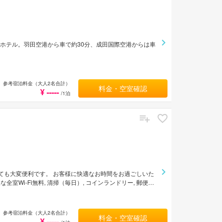
ホテル。羽田空港から車で約30分、成田国際空港からは車
参考宿泊料金（大人2名合計）
料金・空室確認
¥ -----
/1泊
しても大変便利です。 お客様に快適なお時間をお過ごしいた
Wi-Fi無料, 清掃（毎日）, コインランドリー, 郵便サ
屋はゆったりと安らげる空間を演出し、加湿器, 無料ティー,
ます。 当施設ではさまざまなレクリエーションをご体験いた
トインGrand浅草橋のスタッフがお客様のリクエストに応
参考宿泊料金（大人2名合計）
料金・空室確認
¥ -----