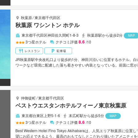
秋葉原
⁄
東京都千代田区
秋葉原 ワシントン ホテル
東京都千代田区神田佐久間町1-8-3
秋葉原駅から徒歩2分
MAP
8.6
3
つ星ホテル
クチコミ評価
/10
レストラン
駐車場
JR秋葉原駅中央改札口より徒歩約1分、神田川沿いに位置するホテル。白
ワークなど環境に配慮した落ち着きやすい内装となっている。前面に窓が
こだわりの食材が楽しめるのも魅力。羽田空港から車で約50分。
仲御徒町
⁄
東京都千代田区
ベストウエスタンホテルフィーノ東京秋葉原
東京都台東区上野5-1-6
末広町駅から徒歩5分
MAP
8.6
3
つ星ホテル
クチコミ評価
/10
Best Western Hotel Fino Tokyo Akihabaraは、人気エ
望にお応えできるよう、最高のおもてなしとこだわり抜いたアメニティを揃