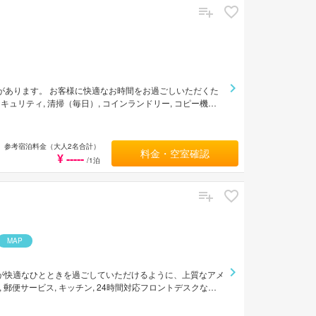
気があります。 お客様に快適なお時間をお過ごしいただくた
セキュリティ, 清掃（毎日）, コインランドリー, コピー機な
が整えてあります。薄型TV, ワイヤレス インターネット,
室もご用意しています。 マッサージなどのリラクゼーション施
ホテル 龍名館 東京のスタッフはお客様のリクエストに応
参考宿泊料金（大人2名合計）
料金・空室確認
¥ -----
/1泊
MAP
。 お客様が快適なひとときを過ごしていただけるように、上質なアメ
, 郵便サービス, キッチン, 24時間対応フロントデスクなど
だけるようお部屋は落ち着いた内装と和やかな空間に仕上が
ット, 無料ワイヤレス インターネット, エアコンが備えられて