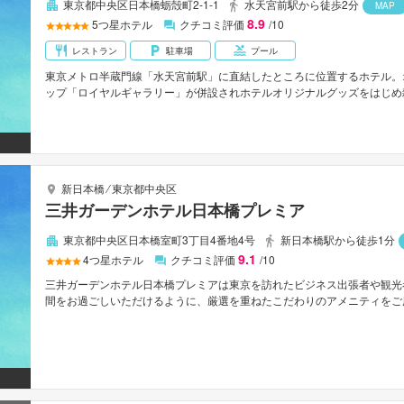
東京都中央区日本橋蛎殻町2-1-1
水天宮前駅から徒歩2分
MAP
8.9
5
つ星ホテル
クチコミ評価
/10
レストラン
駐車場
プール
東京メトロ半蔵門線「水天宮前駅」に直結したところに位置するホテル。
ップ「ロイヤルギャラリー」が併設されホテルオリジナルグッズをはじめ
室は都会的なセンスが光る洗練された空間。、東京シティエアターミナル
は約1時間。
新日本橋
⁄
東京都中央区
三井ガーデンホテル日本橋プレミア
東京都中央区日本橋室町3丁目4番地4号
新日本橋駅から徒歩1分
9.1
4
つ星ホテル
クチコミ評価
/10
三井ガーデンホテル日本橋プレミアは東京を訪れたビジネス出張者や観光
間をお過ごしいただけるように、厳選を重ねたこだわりのアメニティをご用意し
清掃（毎日）, 車椅子OK, 24時間対応フロントデスクなどの館内施設を
ティを各お部屋に整えております。 当施設ではさまざまなレクリエーショ
ミアは、東京観光は大変便利なロケーションに位置しているだけなく、客