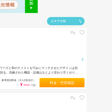
おすすめ順
ワーズと和のテイストを巧みにマッチさせたデザインは別
を誇る。洗練された機器・設備はもとより至れり尽くせりの
高速呉服橋ランプより車で約3分。
参考宿泊料金（大人2名合計）
料金・空室確認
¥ -----
/1泊