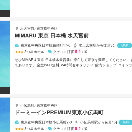
います。 当施設ではさまざまなレクリエーションをご体験いただけます。
ーなスタッフ、そしてバラエティあふれる設備・サービスを兼ね揃えたHotel A
水天宮前
⁄
東京都中央区
MIMARU 東京 日本橋 水天宮前
東京都中央区日本橋箱崎町17-6
水天宮前駅から徒歩3分
MAP
9.1
3
つ星ホテル
クチコミ評価
/10
ぜひMIMARU 東京 日本橋水天宮前に滞在して東京を満喫してください
てあります。 全室Wi-Fi無料, 24時間セキュリティ, 館内ショップ, コ
ださい。 お部屋にはお客様の快適な睡眠をサポートするための設備を整えて
タオル, カーペットなどを備えたお部屋もご用意しています。 当施設で
市内中心に位置する便利なロケーション、フレンドリーなスタッフ、そし
MIMARU 東京 日本橋水天宮前は、多くの人に選ばれています。
小伝馬町
⁄
東京都中央区
ドーミーインPREMIUM東京小伝馬町
東京都中央区日本橋小伝馬町2-3
小伝馬町駅から徒歩1分
MAP
9.1
3
つ星ホテル
クチコミ評価
/10