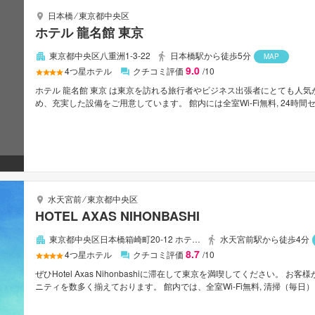
日本橋
⁄
東京都中央区
ホテル 龍名館 東京
東京都中央区八重洲1-3-22
日本橋駅から徒歩5分
MAP
9.0
4
つ星ホテル
クチコミ評価
/10
ホテル 龍名館 東京 は東京を訪れる旅行者やビジネス出張者にとても人
め、充実した設備をご用意しています。 館内には全室Wi-Fi無料, 24時間
どの施設をご用意しています。 客室には快適な睡眠をサポートするよう設備
無料ワイヤレス インターネット, 禁煙ルーム, エアコンなどを備えた客
設をご満喫ください。 行き届いたサービスとプロフェッショナルな姿勢で
じてくれます。
水天宮前
⁄
東京都中央区
HOTEL AXAS NIHONBASHI
東京都中央区日本橋箱崎町20-12 ホテ…
水天宮前駅から徒歩4分
8.7
4
つ星ホテル
クチコミ評価
/10
ぜひHotel Axas Nihonbashiに滞在して東京を満喫してください
ニティを数多く揃えております。 館内では、全室Wi-Fi無料, 清掃（毎日）
の設備・サービスを多数ご提供しております。 ごゆっくりとお休みいた
っており、ルームタイプにより薄型TV, 洋服掛け, ワイヤレス インターネ