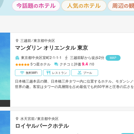
三越前
⁄
東京都中央区
マンダリン オリエンタル 東京
東京都中央区室町2-1-1-1
三越前駅から徒歩2分
MAP
9.4
5
つ星ホテル
クチコミ評価
/10
無料WiFi
レストラン
プール
日本橋三越本店の隣、日本橋三井タワー内に位置するホテル。モダンシノ
世界の趣。客室はタワーの高層階を占め最低でも約50平米と圧巻の広さ
サービスを心ゆくまで満喫できる。地下鉄銀座線「三越前」駅直結。首都
水天宮前
⁄
東京都中央区
ロイヤルパークホテル