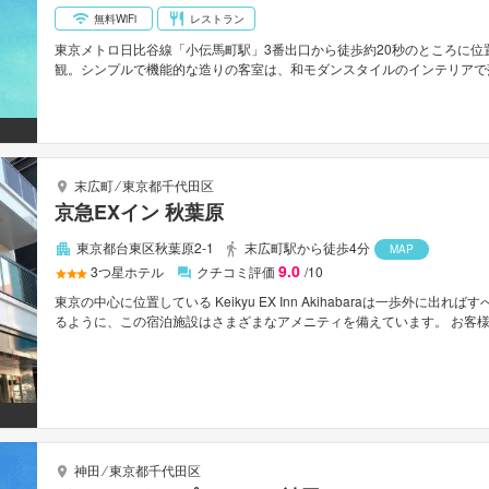
無料WiFi
レストラン
東京メトロ日比谷線「小伝馬町駅」3番出口から徒歩約20秒のところに
観。シンプルで機能的な造りの客室は、和モダンスタイルのインテリアで
ン以外のバスルームはシャワーオンリー。館内にはレストラン、男女別大
宿線「馬喰横山駅」から徒歩約4分、JR総武線「新日本橋駅」5番出口から
67km。
末広町
⁄
東京都千代田区
京急EXイン 秋葉原
東京都台東区秋葉原2-1
末広町駅から徒歩4分
MAP
9.0
3
つ星ホテル
クチコミ評価
/10
東京の中心に位置している Keikyu EX Inn Akihabaraは一歩外
るように、この宿泊施設はさまざまなアメニティを備えています。 お客様にお
便サービス, 車椅子OK, 24時間対応フロントデスクが備えてあります。 ルー
リッパなどの設備が整った客室をご用意しています。 客室やマッサージ
す。 便利な立地に位置するKeikyu EX Inn Akihabaraは快適な
神田
⁄
東京都千代田区