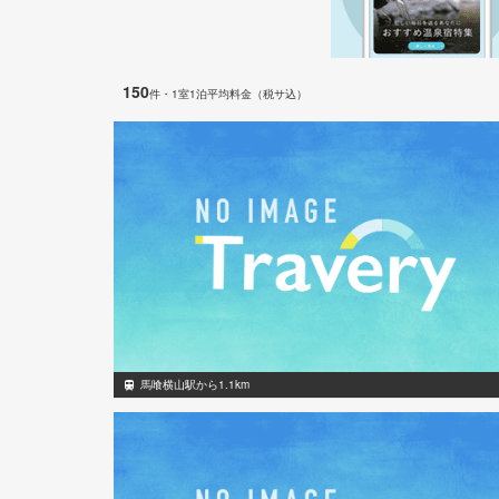
150
件
・1室1泊平均料金（税サ込）
馬喰横山駅から1.1km