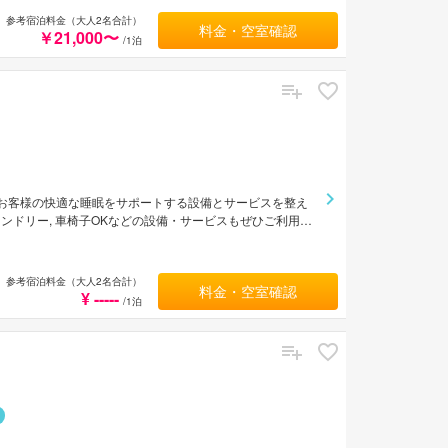
 東京市内中心に位置する便利なロケーション、フレンドリ
参考宿泊料金（大人2名合計）
料金・空室確認
xas Nihonbashiは、多くの人に選ばれています。
￥21,000〜
/1泊
。 お客様の快適な睡眠をサポートする設備とサービスを整え
インランドリー, 車椅子OKなどの設備・サービスもぜひご利用く
おります。加湿器, クローゼット, ドレッシングルーム,
はさまざまなレクリエーションをご体験いただけます。 東京
てバラエティあふれる設備・サービスを兼ね揃えた
参考宿泊料金（大人2名合計）
料金・空室確認
¥ -----
/1泊