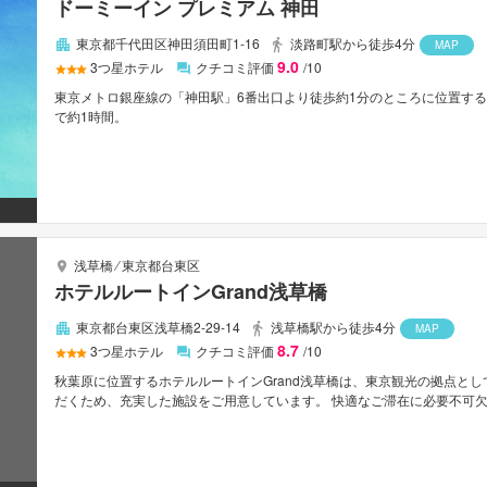
ドーミーイン プレミアム 神田
東京都千代田区神田須田町1-16
淡路町駅から徒歩4分
MAP
9.0
3
つ星ホテル
クチコミ評価
/10
東京メトロ銀座線の「神田駅」6番出口より徒歩約1分のところに位置する
で約1時間。
浅草橋
⁄
東京都台東区
ホテルルートインGrand浅草橋
東京都台東区浅草橋2-29-14
浅草橋駅から徒歩4分
MAP
8.7
3
つ星ホテル
クチコミ評価
/10
秋葉原に位置するホテルルートインGrand浅草橋は、東京観光の拠点と
だくため、充実した施設をご用意しています。 快適なご滞在に必要不可欠な全室
ービス, タクシーサービスなどの設備・サービスを完備しています。 お部
タオル, カーペット, 洋服掛けなどの多彩なアメニティをご用意しており
だけます。 行き届いたサービスとプロフェッショナルな姿勢でホテルルー
じてくれます。