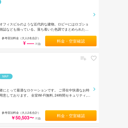
オフィスビルのような近代的な建物。ロビーにはロゴショ
雑誌なども揃っている。落ち着いた色調でまとめられた客
に隣接しており、羽田空港から車で約30分、成田空港から
参考宿泊料金（大人2名合計）
料金・空室確認
¥ -----
/1泊
MAP
者にとって最適なロケーションです。 ご滞在中快適なお時
ております。 全室Wi-Fi無料, 24時間セキュリティ,
思う存分ご活用ください。 贅沢なインテリアと便利なアメニ
ンをご体験いただけます。 三井ガーデンホテル日本橋プレ
室でゆっくりとお過ごしいただくにも最適です。
参考宿泊料金（大人2名合計）
料金・空室確認
￥50,503〜
/1泊