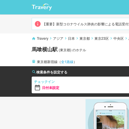
馬喰横山
【重要】新型コロナウイルス肺炎の影響による電話受付
Travery
アジア
日本
東京都
東京23区
中央区
馬喰横山駅
(
東京都
)
のホテル
東京都新宿線
（
全
1
路線
）
検索条件を設定する
チェックイン
日付未設定