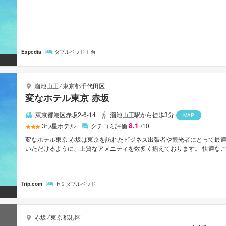
Expedia
ダブルベッド 1 台
溜池山王
⁄
東京都千代田区
変なホテル東京 赤坂
東京都港区赤坂2-6-14
溜池山王駅から徒歩3分
MAP
8.1
3
つ星ホテル
クチコミ評価
/10
変なホテル東京 赤坂は東京を訪れたビジネス出張者や観光者にとって最適
いただけるように、上質なアメニティを数多く揃えております。 快適なご滞在に
などの設備・サービスを完備しています。 ルームタイプにより薄型TV, タオル, 
シー：全室禁煙などをご用意しております。 当施設ではさまざまなレクリ
る便利なロケーション、フレンドリーなスタッフ、そしてバラエティあふ
Trip.com
セミダブルベッド
多くの人に選ばれています。
赤坂
⁄
東京都港区