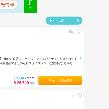
おすすめ順
通り沿いに位置するホテル。クールなデザインが施されたモ
や調度品でまとめられスタイリッシュな空間がひろがる。
便利なロケーション。
最安値
￥28,500
料金・空室確認
￥25,649
/1泊