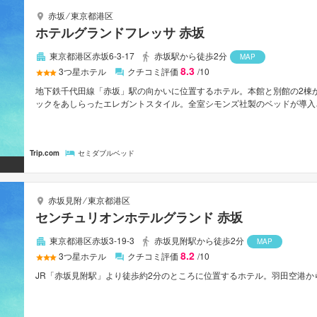
赤坂
⁄
東京都港区
ホテルグランドフレッサ 赤坂
東京都港区赤坂6-3-17
赤坂駅から徒歩2分
MAP
8.3
3
つ星ホテル
クチコミ評価
/10
地下鉄千代田線「赤坂」駅の向かいに位置するホテル。本館と別館の2棟
ックをあしらったエレガントスタイル。全室シモンズ社製のベッドが導入
でオープンと外出後にもゆっくり利用できるのが嬉しい。赤坂サカスまで
ーリゾートまでは車で約28分。羽田空港から車で約28分。成田空港からは
Trip.com
セミダブルベッド
赤坂見附
⁄
東京都港区
センチュリオンホテルグランド 赤坂
東京都港区赤坂3-19-3
赤坂見附駅から徒歩2分
MAP
8.2
3
つ星ホテル
クチコミ評価
/10
JR「赤坂見附駅」より徒歩約2分のところに位置するホテル。羽田空港から