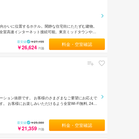
め向かいに位置するホテル。閑静な住宅街にたたずむ建物。
全室高速インターネット接続可能。東京ミッドタウンや国
ン。最寄りの空港は羽田空港。
最安値
￥27,155
料金・空室確認
￥26,624
/1泊
ーション抜群です。 お客様のさまざまなご要望にお応えで
お客様にお楽しみいただけるよう全室Wi-Fi無料, 24時
備・サービスを備えております。 贅沢なインテリアと便利なア
ションをご体験いただけます。 行き届いたサービスとプロ
のリクエストに応じてくれます。
最安値
￥25,380
料金・空室確認
￥21,359
/1泊