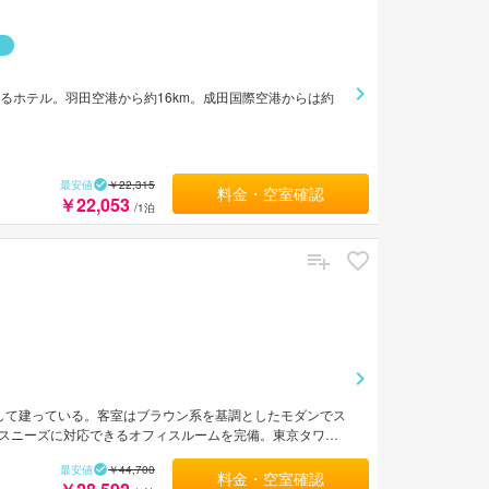
るホテル。羽田空港から約16km。成田国際空港からは約
最安値
￥22,315
料金・空室確認
￥22,053
/1泊
して建っている。客室はブラウン系を基調としたモダンでス
スニーズに対応できるオフィスルームを完備。東京タワー
最安値
￥44,700
料金・空室確認