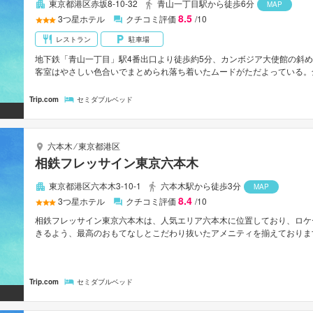
東京都港区赤坂8-10-32
青山一丁目駅から徒歩6分
MAP
8.5
3
つ星ホテル
クチコミ評価
/10
レストラン
駐車場
地下鉄「青山一丁目」駅4番出口より徒歩約5分、カンボジア大使館の斜
客室はやさしい色合いでまとめられ落ち着いたムードがただよっている。
立新美術館は徒歩圏内。六本木周辺散策の拠点としても便利なロケーショ
Trip.com
セミダブルベッド
六本木
⁄
東京都港区
相鉄フレッサイン東京六本木
東京都港区六本木3-10-1
六本木駅から徒歩3分
MAP
8.4
3
つ星ホテル
クチコミ評価
/10
相鉄フレッサイン東京六本木は、人気エリア六本木に位置しており、ロケ
きるよう、最高のおもてなしとこだわり抜いたアメニティを揃えております。 
間セキュリティ, 清掃（毎日）, コインランドリー, 車椅子OKなどの設
メニティを各お部屋に整えております。 当施設ではさまざまなレクリエー
フェッショナルな姿勢で相鉄フレッサイン東京六本木のスタッフがお客様
Trip.com
セミダブルベッド