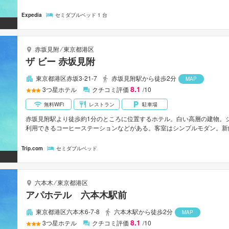
Expedia
セミダブルベッド 1 台
赤坂見附
⁄
東京都港区
ザ ビー 赤坂見附
東京都港区赤坂3-21-7
赤坂見附駅から徒歩2分
MAP
8.1
3
つ星ホテル
クチコミ評価
/10
無料WiFi
レストラン
駐車場
赤坂見附駅より徒歩約1分のところに位置するホテル。白い高層の建物。
利用できるコーヒーステーションなどがある。客室はシンプルモダン。新
ている。TBS放送センターや赤坂ACTシアター、赤坂BLITZなどのあ
がそろった六本木ヒルズまでは車で約7分。
Trip.com
セミダブルベッド
六本木
⁄
東京都港区
アパホテル 六本木駅前
東京都港区六本木6-7-8
六本木駅から徒歩2分
MAP
8.1
3
つ星ホテル
クチコミ評価
/10