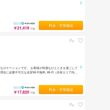
最安値
￥21,420
料金・空室確認
￥21,419
/1泊
なロケーションです。 お客様が快適なひとときを過ごして
必要不可欠な全室Wi-Fi無料, Wi-Fi（共有エリア内）
ワイヤレス インターネット, 無料Wi-Fi , 禁煙/喫煙ポリ
エーションをご体験いただけます。 東京市内中心に位置す
れる設備・サービスを兼ね揃えた変なホテル東京 赤坂は、
最安値
￥21,190
料金・空室確認
￥17,820
/1泊