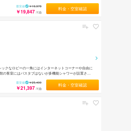
最安値
￥19,978
料金・空室確認
￥19,847
/1泊
シックなロビーの一角にはインターネットコーナーや自由に
館の客室にはバスタブはないが多機能シャワーが設置され
る赤坂サカスへは徒歩約6分。レストランやエンターテイメント
最安値
￥25,400
料金・空室確認
￥21,397
/1泊