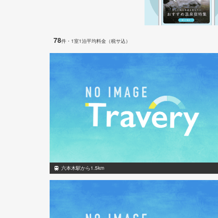
78
件
・1室1泊平均料金（税サ込）
六本木駅から1.5km