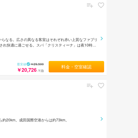
からなる。広さの異なる客室はそれぞれ赤い上質なファブリ
され快適に過ごせる。スパ「クリスティーナ」は夜10時ま
車で約1分。スカイツリーまで車で約26分。東京ディズニ
車で約1時間40分。
最安値
￥29,500
料金・空室確認
￥20,726
/1泊
約20km。成田国際空港からは約73km。