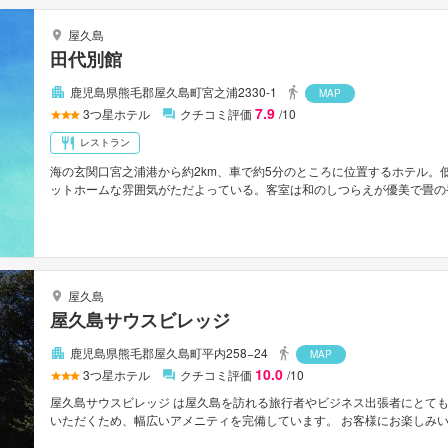
屋久島
田代別館
鹿児島県熊毛郡屋久島町宮之浦2330-1
MAP
7.9
3
つ星ホテル
クチコミ評価
/10
レストラン
海の玄関口宮之浦港から約2km、車で約5分のところに位置するホテル。
ットホームな雰囲気がただよっている。客室は和のしつらえが優美で畳の
島空港から車で約15分。
屋久島
屋久島サウスビレッジ
鹿児島県熊毛郡屋久島町平内258−24
MAP
10.0
3
つ星ホテル
クチコミ評価
/10
屋久島サウスビレッジ は屋久島を訪れる旅行者やビジネス出張者にとても
いただくため、幅広いアメニティを完備しています。 お客様にお楽しみいただ
（毎日）, 館内ショップ, 食材配達が備えてあります。 全ての客室にエ