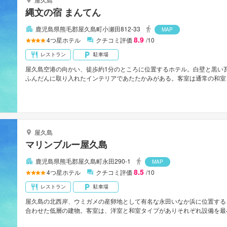
縄文の宿 まんてん
鹿児島県熊毛郡屋久島町小瀬田812-33
MAP
8.9
4
つ星ホテル
クチコミ評価
/10
レストラン
駐車場
屋久島空港の向かい、徒歩約1分のところに位置するホテル。白壁と黒い
ふんだんに取り入れたインテリアであたたかみがある。客室は通常の和室
した建物のスローハウス（和室・洋室）などがありゆったりとくつろげる
浴、サウナが楽しめる充実した天然温泉施設、リラクゼーション施設、売
分。
屋久島
マリンブルー屋久島
鹿児島県熊毛郡屋久島町永田290-1
MAP
8.5
4
つ星ホテル
クチコミ評価
/10
レストラン
駐車場
屋久島の北西岸、ウミガメの産卵地として有名な永田いなか浜に位置する
合わせた低層の建物。客室は、洋室と和室タイプがありそれぞれ設備を最
ャンフロントに面した広いウッドデッキテラスに直接アクセスが可能。館