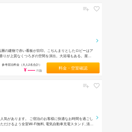
低層の建物で赤い看板が目印。こぢんまりとしたロビーはア
香りが上質なくつろぎの空間を演出。大浴場もある。屋久
参考宿泊料金（大人2名合計）
料金・空室確認
¥ -----
/1泊
人気があります。 ご宿泊のお客様に快適なお時間を過ごし
けるよう全室Wi-Fi無料, 電気自動車充電スタンド, 清掃
レガントなインテリアが施されており、充実したアメニティが