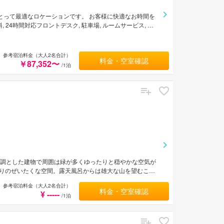
観光者にとって最適なロケーションです。 お客様に快適なお時間を
 24時間対応フロントデスク, 駐車場, ルームサービス, レ
TV, 鏡, スリッパ, ソファ, タオルなどをご用意してお
ゼーションサービスをご満喫ください。 屋久島市内中心に位置
・サービスを兼ね揃えたSankara Hotel & Spa
参考宿泊料金（大人2名合計）
料金・空室確認
￥87,352〜
/1泊
基調とした建物で周囲は緑が多くゆったりと穏やかな空気が
りのぜいたくな空間。露天風呂からは雄大な山を望むこと
切った空気と美しい景観のなか散策を楽しめる。
参考宿泊料金（大人2名合計）
料金・空室確認
¥ -----
/1泊