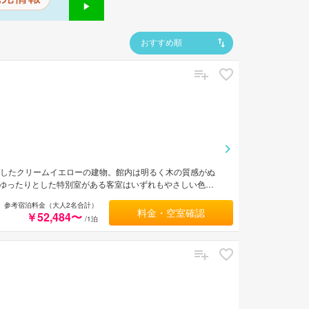
おすすめ順
をしたクリームイエローの建物。館内は明るく木の質感がぬ
ゆったりとした特別室がある客室はいずれもやさしい色合
呂で大海原に沈む夕陽を眺めながら入浴を楽しめる。
参考宿泊料金（大人2名合計）
料金・空室確認
￥52,484〜
/1泊