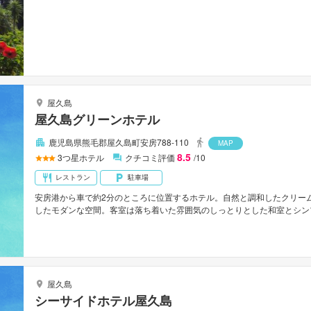
屋久島
屋久島グリーンホテル
鹿児島県熊毛郡屋久島町安房788-110
MAP
8.5
3
つ星ホテル
クチコミ評価
/10
レストラン
駐車場
安房港から車で約2分のところに位置するホテル。自然と調和したクリー
したモダンな空間。客室は落ち着いた雰囲気のしっとりとした和室とシン
ら雄大な海を一望することができる。大浴場のほか岩盤浴もある。屋久島
屋久島
シーサイドホテル屋久島