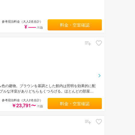
参考宿泊料金（大人2名合計）
料金・空室確認
¥ -----
/1泊
ム色の建物。ブラウンを基調とした館内は照明を効果的に配
プルな洋室がありどちらもくつろげる。ほとんどの部屋か
空港から車で約10分。
参考宿泊料金（大人2名合計）
料金・空室確認
￥23,791〜
/1泊