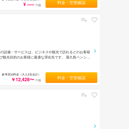
間。
料金・空室確認
¥ -----
/1泊
内の設備・サービスは、ビジネスや観光で訪れるどのお客様
び観光目的のお客様に最適な滞在先です。 屋久島ペンショ
適な睡眠をサポートするために各種アメニティを整えており
たお部屋でぐっすりとおやすみいただけます。 当施設ではさまざ
ロフェッショナルな姿勢で屋久島ペンション苺一笑のスタッ
参考宿泊料金（大人2名合計）
料金・空室確認
￥12,428〜
/1泊