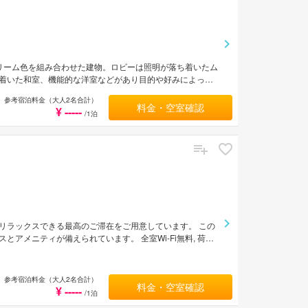
リーム色を組み合わせた建物。ロビーは照明が落ち着いたム
着いた和室、機能的な洋室などがあり目的や好みによって
とができ身も心も癒される。屋久島空港から車で約15分。
参考宿泊料金（大人2名合計）
料金・空室確認
¥ -----
/1泊
リラックスできる最高のご滞在をご用意しています。 この
アメニティが備えられています。 全室Wi-Fi無料, 荷物
ホテル施設を思う存分ご堪能ください。 最高水準規模の施設を誇
ール, アラームクロックなどの便利なアメニティもご提供してい
内施設をご利用いただけます。 天然温泉と縄文の宿「まんて
参考宿泊料金（大人2名合計）
料金・空室確認
¥ -----
/1泊