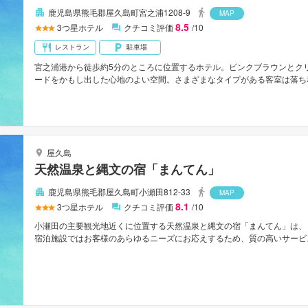
鹿児島県熊毛郡屋久島町宮之浦1208-9
MAP
8.5
3
つ星ホテル
クチコミ評価
/10
レストラン
駐車場
宮之浦港から徒歩約5分のところに位置するホテル。ピンクブラウンとク
ードをかもし出した心地のよい空間。さまざまなタイプがある客室は落ち
選ぶことができる。展望大浴場は空と海が溶け合う遙か水平線を眺めるこ
屋久島
天然温泉と縄文の宿「まんてん」
鹿児島県熊毛郡屋久島町小瀬田812-33
MAP
8.1
3
つ星ホテル
クチコミ評価
/10
小瀬田の主要観光地近くに位置する天然温泉と縄文の宿「まんてん」は、
宿泊施設ではお客様のあらゆるニーズにお応えするため、質の高いサービスと
預かり所, Wi-Fi（共有エリア内）, 駐車場, ファミリールームなどの
る客室は、快適で居心地が良く薄型TV, エアコン, 暖房, モーニングコ
ます。 一日の疲れを癒すためにサウナ, マッサージ, ガーデンなどの館
ん」は屋久島の市内観光の拠点として最適です。