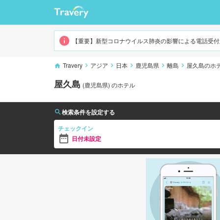
屋久島
【重要】新型コロナウイルス肺炎の影響による電話受付
Travery
アジア
日本
鹿児島県
離島
屋久島のホ
屋久島
(
鹿児島県
)
のホテル
検索条件を設定する
チェックイン
日付未設定