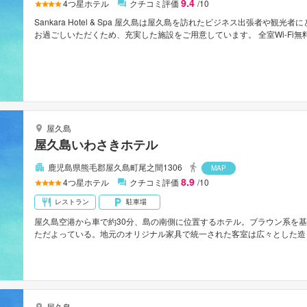
9.4
4
つ星ホテル
クチコミ評価
/10
Sankara Hotel & Spa 屋久島は屋久島を訪れたビジネス出張者や
お過ごしいただくため、充実した施設をご用意しています。 全室Wi-Fi無料,
ンタカーなどの設備・サービスもぜひご利用ください。 ルームタイプにより薄型
ります。 フィットネスセンター, 屋外プール, マッサージなどのリラク
する便利なロケーション、フレンドリーなスタッフ、そしてバラエティあふれる設備
屋久島は、多くの人に選ばれています。
屋久島
屋久島いわさきホテル
鹿児島県熊毛郡屋久島町尾之間1306
MAP
8.9
4
つ星ホテル
クチコミ評価
/10
レストラン
駐車場
屋久島空港から車で約30分、島の南側に位置するホテル。ブラウン系を
ただよっている。地元のオリジナル家具で統一された客室は広々とした造
ができ開放的な雰囲気。広大な敷地内には自然の滝や鹿園などがあり澄み
屋久島