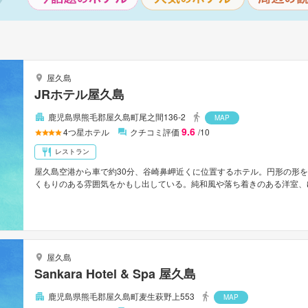
屋久島
JRホテル屋久島
鹿児島県熊毛郡屋久島町尾之間136-2
MAP
9.6
4
つ星ホテル
クチコミ評価
/10
レストラン
屋久島空港から車で約30分、谷崎鼻岬近くに位置するホテル。円形の形
くもりのある雰囲気をかもし出している。純和風や落ち着きのある洋室、
いを基調としたインテリアでまとめられた心安らぐ空間。大浴場や露天風
屋久島
Sankara Hotel & Spa 屋久島
鹿児島県熊毛郡屋久島町麦生萩野上553
MAP