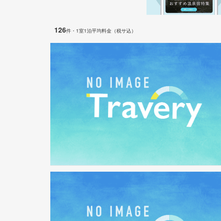
126
件
・1室1泊平均料金（税サ込）