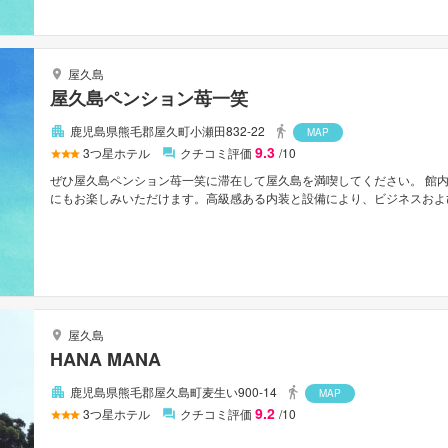
の付帯施設がある。宮之浦港から車で約45分。屋久島空港から車で約1時
屋久島
屋久島ペンション苺一笑
鹿児島県熊毛郡屋久町小瀬田832-22
MAP
9.3
3
つ星ホテル
クチコミ評価
/10
ぜひ屋久島ペンション苺一笑に滞在して屋久島を満喫してください。 館
にもお楽しみいただけます。高級感ある内装と設備により、ビジネスおよ
ン苺一笑のスタッフがおもてなしの心を持って丁寧にご対応します。 快
ます。タオル, クローゼット, 洋服掛け, スリッパ, ソファなどを備え
まなレクリエーションをご体験いただけます。 行き届いたサービスとプ
フがお客様のリクエストに応じてくれます。
屋久島
HANA MANA
鹿児島県熊毛郡屋久島町麦生い900-14
MAP
9.2
3
つ星ホテル
クチコミ評価
/10