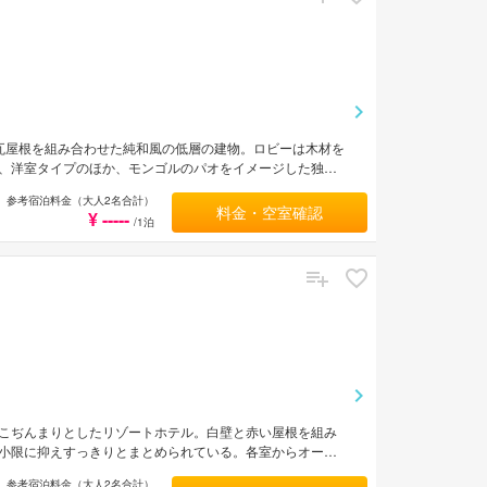
瓦屋根を組み合わせた純和風の低層の建物。ロビーは木材を
、洋室タイプのほか、モンゴルのパオをイメージした独立
。敷地内にはお食事処、露天風呂や檜風呂、壺風呂、岩盤
参考宿泊料金（大人2名合計）
店などがある。宮之浦港、安房港からそれぞれ車で約15
料金・空室確認
¥ -----
/1泊
こぢんまりとしたリゾートホテル。白壁と赤い屋根を組み
小限に抑えすっきりとまとめられている。各室からオーシ
内には、レストラン、サウナ付きのパノラマ展望浴場など
参考宿泊料金（大人2名合計）