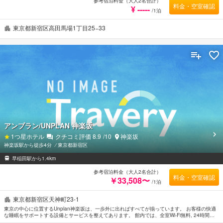
参考宿泊料金（大人2名合計）
料金・空室確認
¥ -----
/1泊
東京都新宿区高田馬場1丁目25−33
アンプラン/UNPLAN 神楽坂
1
つ星ホテル
クチコミ評価
8.9
/10
神楽坂
神楽坂駅から徒歩4分
⁄
東京都新宿区
早稲田駅から1.4km
参考宿泊料金（大人2名合計）
料金・空室確認
￥33,508〜
/1泊
東京都新宿区天神町23-1
東京の中心に位置するUnplan神楽坂は、一歩外に出ればすべてが揃っています。 お客様の快適
な睡眠をサポートする設備とサービスを整えてあります。 館内では、全室Wi-Fi無料, 24時間セ
キュリティ, 清掃（毎日）, コインランドリー, ポケットWi-Fiレンタルなどの設備・サービスを多