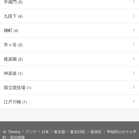
半蔵門
(
5
)
九段下
(
4
)
麹町
(
4
)
市ヶ谷
(
2
)
後楽園
(
2
)
神楽坂
(
1
)
国立競技場
(
1
)
江戸川橋
(
1
)
Travery
アジア
日本
東京都
東京23区
新宿区
早稲田のホテル予
約・宿泊情報