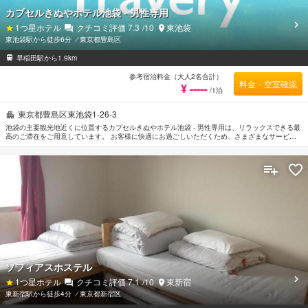
カプセルきぬやホテル池袋 - 男性専用
1
つ星ホテル
クチコミ評価
7.3
/10
東池袋
東池袋駅から徒歩6分
⁄
東京都豊島区
早稲田駅から1.9km
参考宿泊料金（大人2名合計）
料金・空室確認
¥ -----
/1泊
東京都豊島区東池袋1-26-3
池袋の主要観光地近くに位置するカプセルきぬやホテル池袋 - 男性専用は、リラックスできる最
高のご滞在をご用意しています。 お客様に快適にお過ごしいただくため、さまざまなサービス
とアメニティをご提供しています。 お客様にお楽しみいただけるよう全室Wi-Fi無料, 24時間セ
キュリティ, 清掃（毎日）, コインランドリー, 24時間対応フロントデスクが備えてあります。
客室には快適な睡眠をサポートするよう設備が整えてあります。エアコン, 暖房, アラームクロッ
ク, テレビ, トイレタリーなどを備えた客室もご用意しています。 ご滞在をより楽しくお過ごし
いただくため、マッサージ, 娯楽室などのリラクゼーション施設が完備されています。 カプセル
きぬやホテル池袋 - 男性専用はおもてなしの心と一流のサービスをご提供しています。
ソフィアスホステル
1
つ星ホテル
クチコミ評価
7.1
/10
東新宿
東新宿駅から徒歩4分
⁄
東京都新宿区