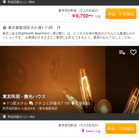
早稲田駅から1.8km
参考宿泊料金（大人2名合計）
料金・空室確認
￥6,750〜
/1泊
東京都新宿区大久保1-7-26 1F
東京にあるSophiearth Apartment（星の数1）は、ビジネス出張や観光のどちらにも最適なロケ
ーションです。 お客様のさまざまなご要望にお応えできるよう、最高のおもてなしとこだわり
抜いたアメニティを揃えております。 お客様にお楽しみいただけるよう全室Wi-Fi無料, 全館禁煙
などの設備・サービスを備えております。 全てのお部屋には落ち着いた内装が施されており、
心地良い空間となっています。また、ルームタイプにより薄型TV, 洋服掛け, プライベートエン
トランス, タオル, クローゼットのご用意があります。 当施設ではさまざまなレクリエーション
をご体験いただけます。 東京を訪れる際には、Sophiearth Apartmentで素敵なお時間をお過ご
しください。
東京民宿 - 微光ハウス
1
つ星ホテル
クチコミ評価
6.7
/10
西早稲田
西早稲田駅から徒歩4分
⁄
東京都新宿区
早稲田駅から1.1km
参考宿泊料金（大人2名合計）
料金・空室確認
¥ -----
/1泊