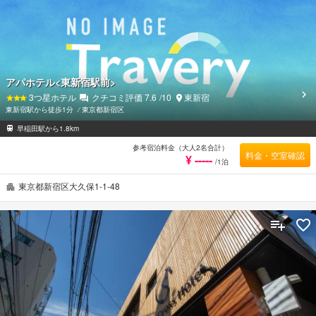
アパホテル<東新宿駅前>
3
つ星ホテル
クチコミ評価
7.6
/10
東新宿
東新宿駅から徒歩1分
⁄
東京都新宿区
早稲田駅から1.8km
参考宿泊料金（大人2名合計）
料金・空室確認
¥ -----
/1泊
東京都新宿区大久保1-1-48