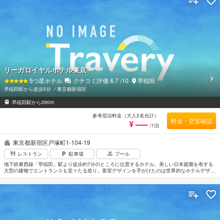
リーガロイヤルホテル東京
5
つ星ホテル
クチコミ評価
8.7
/10
早稲田
早稲田駅から徒歩5分
⁄
東京都新宿区
早稲田駅から390m
参考宿泊料金（大人2名合計）
料金・空室確認
¥ -----
/1泊
東京都新宿区戸塚町1-104-19
レストラン
駐車場
プール
地下鉄東西線「早稲田」駅より徒歩約7分のところに位置するホテル。美しい日本庭園を有する
大型の建物でエントランスも堂々たる造り。客室デザインを手がけたのは世界的なホテルデザイ
ナー、ジョン・グラハム。オーセンティックで上品な雰囲気がエグゼクティブにも好評。全室高
速インターネット接続が可能。本格的なヘルスクラブも完備している。