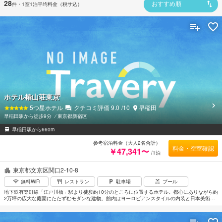
28
件
・1室1泊平均料金（税サ込）
おすすめ順
ホテル椿山荘東京
5
つ星ホテル
クチコミ評価
9.0
/10
早稲田
早稲田駅から徒歩9分
⁄
東京都新宿区
早稲田駅から660m
参考宿泊料金（大人2名合計）
料金・空室確認
￥47,341〜
/1泊
東京都文京区関口2-10-8
無料WiFi
レストラン
駐車場
プール
地下鉄有楽町線「江戸川橋」駅より徒歩約10分のところに位置するホテル。都心にありながら約
2万坪の広大な庭園にたたずむモダンな建物。館内はヨーロピアンスタイルの内装と日本美術、
最新のテクノロジーが見事に調和した優雅な空間。コーナーウィンドウを配したユニークな設計
が特徴の客室はヨーロッパの邸宅のようなエレガントなインテリアでまとめられている。羽田空
港から車で約50分、成田空港からは約1時間30分。