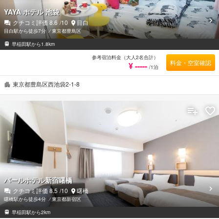
YAYA ホテル 池袋
クチコミ評価
8.6
/10
目白
目白駅から徒歩7分
⁄
東京都豊島区
早稲田駅から1.8km
参考宿泊料金（大人2名合計）
料金・空室確認
¥ -----
/1泊
東京都豊島区西池袋2-1-8
パールホテル新宿曙橋
クチコミ評価
8.5
/10
曙橋
曙橋駅から徒歩4分
⁄
東京都新宿区
早稲田駅から2km