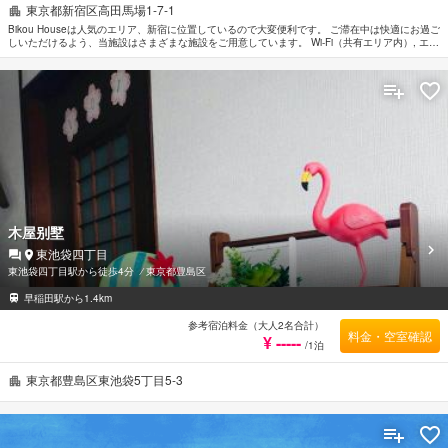
東京都新宿区高田馬場1-7-1
Bikou Houseは人気のエリア、新宿に位置しているので大変便利です。 ご滞在中は快適にお過ご
しいただけるよう、当施設はさまざまな施設をご用意しています。 Wi-Fi（共有エリア内）, エレ
ベーター, ロッカー, 共用ラウンジ/TVエリア, 共用キッチンなどの施設も是非ご利用ください。
全ての客室にエレガントなインテリアが施されており、充実したアメニティがご用意されていま
す。 この宿泊施設ではさまざまなレクリエーションをご体験いただけます。 東京を訪れる際に
は、 Bikou Houseで素敵なお時間をお過ごしください。
木屋别墅
東池袋四丁目
東池袋四丁目駅から徒歩4分
⁄
東京都豊島区
早稲田駅から1.4km
参考宿泊料金（大人2名合計）
料金・空室確認
¥ -----
/1泊
東京都豊島区東池袋5丁目5-3