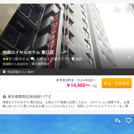
数ご提供しております。 ごゆっくりとお休みいただけるようお部屋は落ち着いた内装と和やか
な空間に仕上がっており、ルームタイプによりカーペット, 洋服掛け, ロッカー, スリッパ, ソフ
ァが備えられています。 当施設ではさまざまなレクリエーションをご体験いただけます。
Unplan神楽坂のあたたかいおもてなしと心地よい雰囲気で、東京での滞在をより思い出深いも
のにしてくれます。
池袋ロイヤルホテル 東口店
2
つ星ホテル
クチコミ評価
5.7
/10
池袋
池袋駅から徒歩5分
⁄
東京都豊島区
早稲田駅から1.8km
参考宿泊料金（大人2名合計）
料金・空室確認
￥14,450〜
/1泊
東京都豊島区南池袋1-17-2
池袋ロイヤルホテル 東口店は、人気エリア池袋に位置しており、ロケーション抜群です。 お客
様にゆったりと思いのままお過ごしいただけるように、充実したサービスとアメニティをご用意
しております。 お客様にお楽しみいただけるよう清掃（毎日）, 24時間対応フロントデスク, エ
レベーター, 自動販売機などの設備・サービスを備えております。 ルームタイプにより薄型TV,
リネン類, 鏡, スリッパ, タオルなどをご用意しております。 当施設ではさまざまなレクリエーシ
ョンをご体験いただけます。 便利な立地に位置する池袋ロイヤルホテル 東口店は快適なサービ
スをご提供しており、東京の滞在先には最適です。