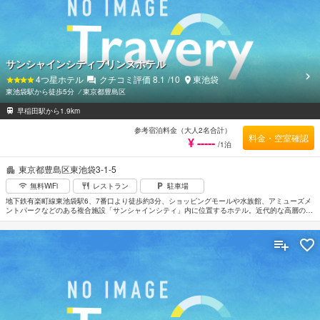
サンシャインシティプリンスホテル
4
つ星ホテル
クチコミ評価
8.1
/10
東池袋
東池袋駅から徒歩5分
⁄
東京都豊島区
早稲田駅から1.9km
参考宿泊料金（大人2名合計）
料金・空室確認
¥ -----
/1泊
東京都豊島区東池袋3-1-5
無料WiFi
レストラン
駐車場
地下鉄有楽町線東池袋駅6、7番口より徒歩約3分、ショッピングモールや水族館、アミューズメ
ントパークなどのある複合施設「サンシャインシティ」内に位置するホテル。近代的な高層の建
物で6階から37階までが客室になっている。客室はオーソドックスなスタイルだが上層階の部屋
では向きにより街の夜景なども楽しめる。季節感あふれる日本料理を味わえるレストランをはじ
め複数のレストランがあるほか「サンシャインシティ」内にも多くの飲食店やショップがある。
羽田空港から約29km。