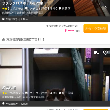
サクラクロスホテル新宿東
2
つ星ホテル
クチコミ評価
8.8
/10
東新宿
東新宿駅から徒歩6分
⁄
東京都新宿区
早稲田駅から1.7km
参考宿泊料金（大人2名合計）
料金・空室確認
¥ -----
/1泊
東京都新宿区新宿7丁目11−3
多摩旅館
2
つ星ホテル
クチコミ評価
8.4
/10
高田馬場
高田馬場駅から徒歩4分
⁄
東京都新宿区
早稲田駅から1.1km