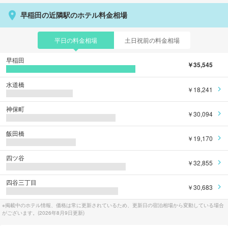
早稲田の近隣駅のホテル料金相場
平日の料金相場
土日祝前の料金相場
早稲田
￥35,545
水道橋
￥18,241
神保町
￥30,094
飯田橋
￥19,170
四ツ谷
￥32,855
四谷三丁目
￥30,683
※掲載中のホテル情報、価格は常に更新されているため、更新日の宿泊相場から変動している場合
がございます。(
2026年8月9日
更新)