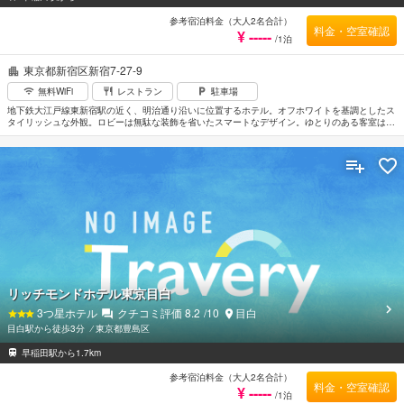
参考宿泊料金（大人2名合計）
料金・空室確認
¥ -----
/1泊
東京都新宿区新宿7-27-9
無料WiFi
レストラン
駐車場
地下鉄大江戸線東新宿駅の近く、明治通り沿いに位置するホテル。オフホワイトを基調としたス
タイリッシュな外観。ロビーは無駄な装飾を省いたスマートなデザイン。ゆとりのある客室はブ
ラウン系のインテリアでまとめられ落ちついた雰囲気がただよっている。機能的な設備も充実し
ているので幅広いニーズに対応。JR新大久保駅から徒歩10分。羽田空港から車で約1時間。
リッチモンドホテル東京目白
3
つ星ホテル
クチコミ評価
8.2
/10
目白
目白駅から徒歩3分
⁄
東京都豊島区
早稲田駅から1.7km
参考宿泊料金（大人2名合計）
料金・空室確認
¥ -----
/1泊