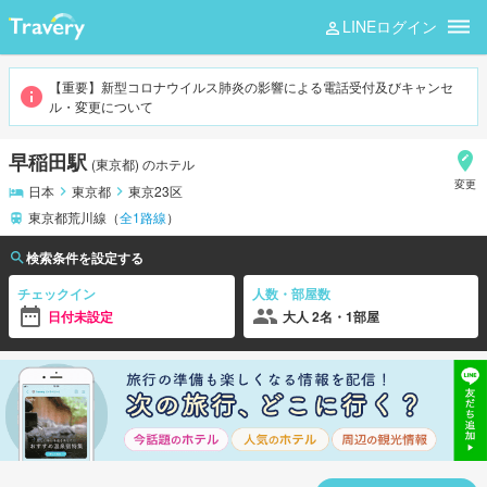
LINEログイン
早稲田
【重要】新型コロナウイルス肺炎の影響による電話受付及びキャンセ
ル・変更について
早稲田駅
(
東京都
)
のホテル
変更
日本
東京都
東京23区
東京都荒川線
（
全
1
路線
）
検索条件を設定する
チェックイン
人数・部屋数
日付未設定
大人 2名・1部屋