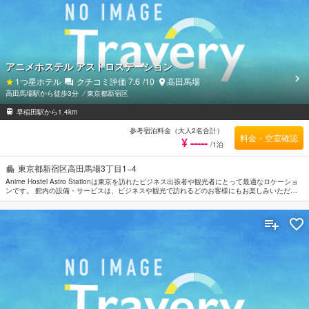
アニメホステル アストロステーション
1
つ星ホテル
クチコミ評価
7.6
/10
高田馬場
高田馬場駅から徒歩3分
⁄
東京都新宿区
早稲田駅から1.4km
参考宿泊料金（大人2名合計）
料金・空室確認
¥ -----
/1泊
東京都新宿区高田馬場3丁目1−4
Anime Hostel Astro Stationは東京を訪れたビジネス出張者や観光者にとって最適なロケーショ
ンです。 館内の設備・サービスは、ビジネスや観光で訪れるどのお客様にもお楽しみいただけ
ます。高級感ある内装と設備により、ビジネスおよび観光目的のお客様に最適な滞在先です。
館内では、全室Wi-Fi無料, 郵便サービス, 清掃（毎日）, ポケットWi-Fiレンタル, 荷物預かり所な
どの設備・サービスを多数ご提供しております。 ルームタイプにより洋服掛け, スリッパ, ワイ
ヤレス インターネット, 無料ワイヤレス インターネット, 禁煙ルームなどをご用意しておりま
す。 当施設ではさまざまなレクリエーションをご体験いただけます。 Anime Hostel Astro
Stationはおもてなしの心と一流のサービスをご提供しています。