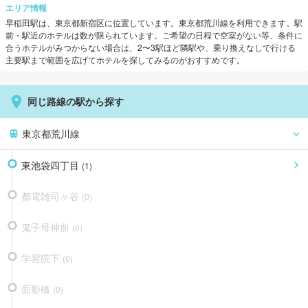
エリア情報
早稲田
駅は、
東京都新宿区
に位置しています。
東京都荒川線
を利用できます。
駅
前・駅近のホテルは数が限られています。ご希望の日程で空室がない等、条件に
合うホテルがみつからない場合は、2〜3駅ほど隣駅や、乗り換えなしで行ける
主要駅まで範囲を広げてホテルを探してみるのがおすすめです。
同じ路線の駅から探す
東京都荒川線
東池袋四丁目
(
1
)
都電雑司ヶ谷
(
0
)
鬼子母神前
(
0
)
学習院下
(
0
)
面影橋
(
0
)