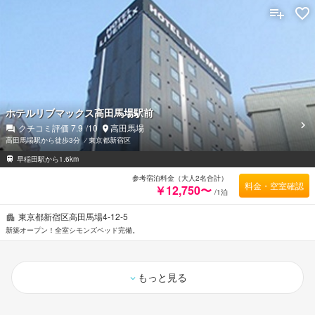
ホテルリブマックス高田馬場駅前
クチコミ評価
7.9
/10
高田馬場
高田馬場駅から徒歩3分
⁄
東京都新宿区
早稲田駅から1.6km
参考宿泊料金（大人2名合計）
料金・空室確認
￥12,750〜
/1泊
東京都新宿区高田馬場4-12-5
新築オープン！全室シモンズベッド完備。
もっと見る