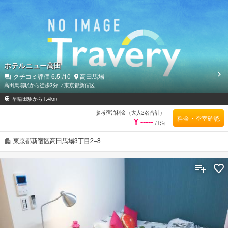
ホテルニュー高田
クチコミ評価
6.5
/10
高田馬場
高田馬場駅から徒歩3分
⁄
東京都新宿区
早稲田駅から1.4km
参考宿泊料金（大人2名合計）
料金・空室確認
¥ -----
/1泊
東京都新宿区高田馬場3丁目2−8