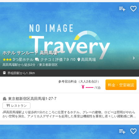
ホテル サンルート 高田馬場
3
つ星ホテル
クチコミ評価
7.9
/10
高田馬場
高田馬場駅から徒歩2分
⁄
東京都新宿区
早稲田駅から1.3km
参考宿泊料金（大人2名合計）
料金・空室確認
¥ -----
/1泊
東京都新宿区高田馬場1-27-7
レストラン
JR高田馬場駅より徒歩約1分のところに位置するホテル。グレーの建物。ロビーは照明がやわら
かい空間を演出。アメリカ人デザイナーを起用した客室は機能性を重視し若々しい躍動感に満ち
た内装になっている。周辺は首都高速5号池袋線や東京メトロ東西線などが通り移動に便利なロ
ケーション。