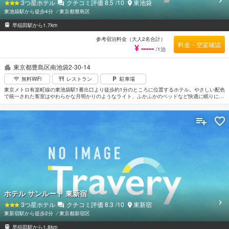
3
つ星ホテル
クチコミ評価
8.5
/10
東池袋
東池袋駅から徒歩4分
⁄
東京都豊島区
早稲田駅から1.7km
参考宿泊料金（大人2名合計）
料金・空室確認
¥ -----
/1泊
東京都豊島区南池袋2-30-14
無料WiFi
レストラン
駐車場
東京メトロ有楽町線の東池袋駅1番出口より徒歩約1分のところに位置するホテル。やさしい配色
で統一された客室はやわらかな月明かりのようなライト、ふかふかのベッドなど快適に眠りにつ
ける空間を演出。レストランではおいしいワインとともにイタリア料理を楽しめる。水族館や劇
場、プラネタリウムなどのある「サンシャインシティ」に近い。JR池袋駅へは徒歩約7分。最寄
りの空港は羽田空港。
ホテル サンルート 東新宿
3
つ星ホテル
クチコミ評価
8.3
/10
東新宿
東新宿駅から徒歩2分
⁄
東京都新宿区
早稲田駅から1.8km