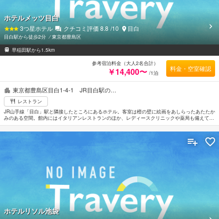
ホテルメッツ目白
3
つ星ホテル
クチコミ評価
8.8
/10
目白
目白駅から徒歩2分
⁄
東京都豊島区
早稲田駅から1.5km
参考宿泊料金（大人2名合計）
料金・空室確認
￥14,400〜
/1泊
東京都豊島区目白1-4-1 JR目白駅の…
レストラン
JR山手線「目白」駅と隣接したところにあるホテル。客室は橙の壁に絵画をあしらったあたたか
みのある空間。館内にはイタリアンレストランのほか、レディースクリニックや薬局も備えてい
る。学習院大学や早稲田大理工学部が近くアカデミックなロケーション。切手の博物館まで約
300m。サンシャイン国際水族館へは約3.2km。最寄の空港は羽田空港。
ホテルリソル池袋