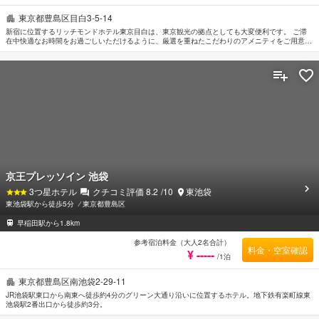
東京都豊島区目白3-5-14
新宿に位置するリッチモンドホテル東京目白は、東京観光の拠点としても大変便利です。 ご滞
在中快適なお時間をお過ごしいただけるように、厳選を重ねたこだわりのアメニティをご用意し
ております。 ご滞在中は全室Wi-Fi無料, 24時間セキュリティ, 清掃（毎日）, コインランドリー,
郵便サービスなどの設備・サービスをご活用ください。 ルームタイプにより薄型TV, 空気洗浄
機, 無料インスタントコーヒー, 無料ティー, リネン類などをご用意しております。 当施設ではさ
まざまなレクリエーションをご体験いただけます。 便利な立地に位置するリッチモンドホテル
東京目白は快適なサービスをご提供しており、東京の滞在先には最適です。
京王プレッソイン 池袋
3
つ星ホテル
クチコミ評価
8.2
/10
東池袋
東池袋駅から徒歩5分
⁄
東京都豊島区
早稲田駅から1.8km
参考宿泊料金（大人2名合計）
料金・空室確認
¥ -----
/1泊
東京都豊島区南池袋2-29-11
JR池袋駅東口から南東へ徒歩約4分のグリーン大通り沿いに位置するホテル。地下鉄有楽町線東
池袋駅2番出口から徒歩約3分。