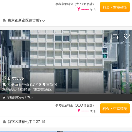
参考宿泊料金（大人2名合計）
料金・空室確認
¥ -----
/1泊
東京都新宿区住吉町9-5
ドモ ホテル
クチコミ評価
8.7
/10
東新宿
東新宿駅から徒歩3分
⁄
東京都新宿区
早稲田駅から1.7km
参考宿泊料金（大人2名合計）
料金・空室確認
¥ -----
/1泊
新宿区新宿七丁目27-15