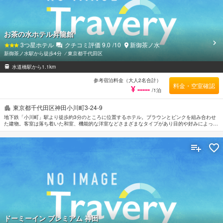
お茶の水ホテル昇龍館
3
つ星ホテル
クチコミ評価
9.0
/10
新御茶ノ水
新御茶ノ水駅から徒歩4分
⁄
東京都千代田区
水道橋駅から1.1km
参考宿泊料金（大人2名合計）
料金・空室確認
¥ -----
/1泊
東京都千代田区神田小川町3-24-9
地下鉄「小川町」駅より徒歩約3分のところに位置するホテル。ブラウンとピンクを組み合わせ
た建物。客室は落ち着いた和室、機能的な洋室などさまざまなタイプがあり目的や好みによって
選ぶことができる。東京ドームまで約2km。皇居へは約2.3km。
ドーミーイン プレミアム 神田