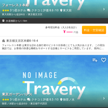
フォーレスト本郷
3
つ星ホテル
クチコミ評価
8.6
/10
東大前
東大前駅から徒歩6分
⁄
東京都文京区
水道橋駅から1.1km
参考宿泊料金（大人2名合計）
料金・空室確認
¥ -----
/1泊
東京都文京区本郷6-16-4
フォーレスト本郷 は東京を訪れる旅行者やビジネス出張者にとても人気があります。 この宿泊
施設では、お客様の快適な睡眠をサポートする設備とサービスをご用意しています。 館内には
全室Wi-Fi無料, バリアフリー設備, 駐車場, レストラン, ランドリーサービスなどの施設をご用意
しています。 ルームタイプにより禁煙ルーム, エアコン, 書斎デスク, 電話, インターネット
（LAN）などの設備が整った客室をご用意しています。 マッサージなどのリラクゼーション施
設をご満喫ください。 便利な立地に位置するフォーレスト本郷は快適なサービスをご提供して
おり、東京の滞在先には最適です。
東京ガーデンパレス
3
つ星ホテル
クチコミ評価
8.5
/10
御茶ノ水
御茶ノ水駅から徒歩5分
⁄
東京都千代田区