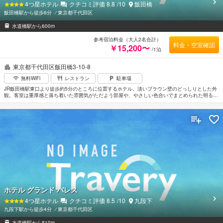
4
つ星ホテル
クチコミ評価
8.8
/10
飯田橋
飯田橋駅から徒歩6分
⁄
東京都千代田区
水道橋駅から600m
参考宿泊料金（大人2名合計）
料金・空室確認
￥15,200〜
/1泊
東京都千代田区飯田橋3-10-8
無料WiFi
レストラン
駐車場
JR飯田橋駅東口より徒歩約5分のところに位置するホテル。淡いブラウン壁のどっしりとした外
観。客室は重厚感と落ち着いた雰囲気がただよう部屋や、やさしい色合いでまとめられた明るい
部屋、バブルバス完備の部屋などさまざま。ホテルのベーカリーはオリジナルのブレッドやホテ
ルメイドのケーキが人気。東京ドームおよび日本武道館へはそれぞれ徒歩約10～15分程度。羽
田空港から車で約40分。成田空港からは車で約1時間20分。
ホテル グランド パレス
4
つ星ホテル
クチコミ評価
8.5
/10
九段下
九段下駅から徒歩4分
⁄
東京都千代田区
水道橋駅から810m