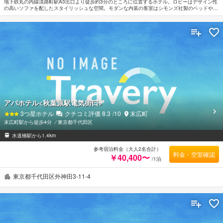
地下鉄丸の内線淡路町駅A3出口より徒歩約3分のところに位置するホテル。ロビーはデザイン性
の高いソファを配したスタイリッシュな空間。モダンな内装の客室はシモンズ社製のベッドや空
気清浄機が設置され快適に過ごしやすい。秋葉原電気街まで徒歩約5分。東京ディズニーリゾー
トへは電車で約34分。
アパホテル<秋葉原駅電気街口>
3
つ星ホテル
クチコミ評価
8.3
/10
末広町
末広町駅から徒歩4分
⁄
東京都千代田区
水道橋駅から1.4km
参考宿泊料金（大人2名合計）
料金・空室確認
￥40,400〜
/1泊
東京都千代田区外神田3-11-4