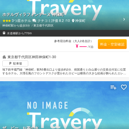
ホテルヴィラフォンテーヌ 神保町
3
つ星ホテル
クチコミ評価
8.2
/10
神保町
神保町駅から徒歩3分
⁄
東京都千代田区
水道橋駅から770m
参考宿泊料金（大人2名合計）
料金・空室確認
¥ -----
/1泊
東京都千代田区神田神保町1-30
駐車場
地下鉄半蔵門線「神保町」駅A5番出口より徒歩約2分、靖国通りと白山通りの交差点付近に位置
するホテル。大理石風のフロントデスクが置かれたロビーは横長の大きな絵画が飾られたエレガ
ントスタイル。客室は間接照明がほの暗く、ムードがある。東京駅へのアクセスがよくビジネス
での利用に便利なロケーション。東京ドームシティまで約1.8km。皇居へは約2.2km。
ザ ビー お茶の水