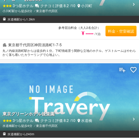
3
つ星ホテル
クチコミ評価
8.2
/10
小川町
小川町駅から徒歩2分
⁄
東京都千代田区
水道橋駅から1.3km
参考宿泊料金（大人2名合計）
料金・空室確認
¥ -----
/1泊
東京都千代田区神田淡路町1-7-5
丸ノ内線淡路町駅からは徒歩約１分。下町情緒漂う閑静な立地のホテル。ゲストルームはやわら
かく落ち着いたカラーリングで心地よい。
東京グリーンホテル後楽園
3
つ星ホテル
クチコミ評価
8.2
/10
水道橋
水道橋駅から徒歩4分
⁄
東京都千代田区
水道橋駅から240m