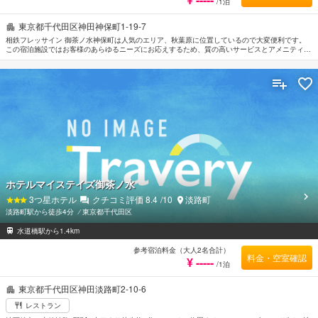
/1泊
東京都千代田区神田神保町1-19-7
相鉄フレッサイン 御茶ノ水神保町は人気のエリア、秋葉原に位置しているので大変便利です。
この宿泊施設ではお客様のあらゆるニーズにお応えするため、質の高いサービスとアメニティが
備えられています。 全室Wi-Fi無料, 24時間対応フロントデスク, バリアフリー設備, 荷物預かり
所, Wi-Fi（共有エリア内）などの施設も是非ご利用ください。 全ての客室には落ち着いた内装が
施されており、心地良い空間となっています。また、ルームタイプにより薄型TV, ワイヤレス イ
ンターネット, 無料ワイヤレス インターネット, 禁煙ルーム, エアコンのご用意があります。 こ
の宿泊施設ではさまざまなレクリエーションをご体験いただけます。 便利な立地に位置する相
鉄フレッサイン 御茶ノ水神保町は快適なサービスをご提供しており、東京の滞在先には最適で
す。
ホテルマイステイズ御茶ノ水
3
つ星ホテル
クチコミ評価
8.4
/10
淡路町
淡路町駅から徒歩4分
⁄
東京都千代田区
水道橋駅から1.4km
参考宿泊料金（大人2名合計）
料金・空室確認
¥ -----
/1泊
東京都千代田区神田淡路町2-10-6
レストラン