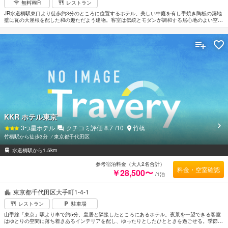
無料WiFi
レストラン
JR水道橋駅東口より徒歩約3分のところに位置するホテル。美しい中庭を有し手焼き陶板の築地
壁に瓦の大屋根を配した和の趣ただよう建物。客室は伝統とモダンが調和する居心地のよい空
間。窓越しに緑の空中ガーデンが見えるリフレッシュラウンジにはマッサージチェアが置かれリ
ラックスできる。駅に近くビジネスや観光の拠点として便利なロケーション。
KKR ホテル東京
3
つ星ホテル
クチコミ評価
8.7
/10
竹橋
竹橋駅から徒歩3分
⁄
東京都千代田区
水道橋駅から1.5km
参考宿泊料金（大人2名合計）
料金・空室確認
￥28,500〜
/1泊
東京都千代田区大手町1-4-1
レストラン
駐車場
山手線「東京」駅より車で約5分、皇居と隣接したところにあるホテル。夜景を一望できる客室
はゆとりの空間に落ち着きあるインテリアを配し、ゆったりとしたひとときを過ごせる。季節の
素材を用いた料理が堪能できるレストランは多彩なメニューが魅力。周辺は名所や観光地が点在