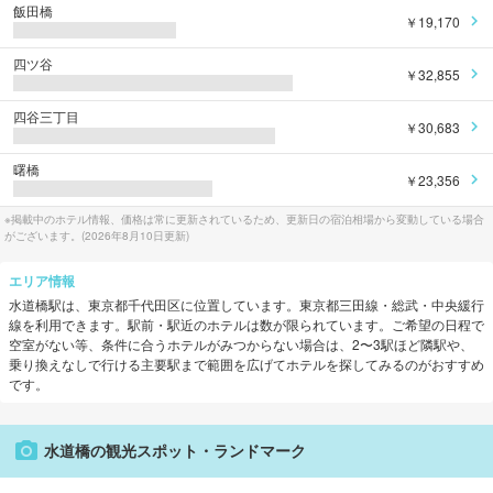
飯田橋
￥19,170
四ツ谷
￥32,855
四谷三丁目
￥30,683
曙橋
￥23,356
※掲載中のホテル情報、価格は常に更新されているため、更新日の宿泊相場から変動している場合
がございます。(
2026年8月10日
更新)
エリア情報
水道橋
駅は、
東京都千代田区
に位置しています。
東京都三田線・総武・中央緩行
線
を利用できます。
駅前・駅近のホテルは数が限られています。ご希望の日程で
空室がない等、条件に合うホテルがみつからない場合は、2〜3駅ほど隣駅や、
乗り換えなしで行ける主要駅まで範囲を広げてホテルを探してみるのがおすすめ
です。
水道橋
の観光スポット・ランドマーク