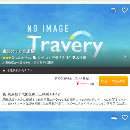
する観光の拠点として便利なロケーション。都営地下鉄「神保町駅」A9出口まで徒歩約5分。羽
田空港から車で約40分。成田空港からは車で約1時間20分。
東急ステイ水道橋
3
つ星ホテル
クチコミ評価
8.6
/10
水道橋
水道橋駅から徒歩4分
⁄
東京都千代田区
水道橋駅から310m
参考宿泊料金（大人2名合計）
料金・空室確認
¥ -----
/1泊
東京都千代田区神田三崎町1-1-12
JR総武線と南北に縦断する都営三田線が交わる水道橋駅より徒歩約4分のところに位置するホテ
ル。白いスマートな建物で張り出た看板が目印。ロビーはスタイリッシュなインテリアで上品に
まとめられている。こぢんまりとした客室はシンプルかつオーソドックスな内装。東京ドームま
で約850m。小石川後楽園へは約1.2km。ニコライ堂までは約1.3km。