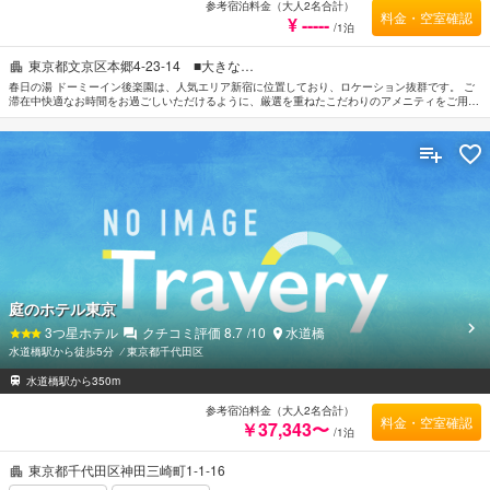
参考宿泊料金（大人2名合計）
料金・空室確認
¥ -----
/1泊
東京都文京区本郷4-23-14 ■大きな…
春日の湯 ドーミーイン後楽園は、人気エリア新宿に位置しており、ロケーション抜群です。 ご
滞在中快適なお時間をお過ごしいただけるように、厳選を重ねたこだわりのアメニティをご用意
しております。 館内には全室Wi-Fi無料, 車椅子OK, 24時間対応フロントデスク, 荷物預かり所,
Wi-Fi（共有エリア内）などの設備・サービスをご用意しています。 全てのお部屋には落ち着い
た内装が施されており、心地良い空間となっています。また、ルームタイプにより薄型TV, リネ
ン類, タオル, ワイヤレス インターネット, 無料Wi-Fi のご用意があります。 お休み前にはサウナ,
温泉 などのリラクゼーションサービスで一日の疲れを癒すことができます。 春日の湯 ドーミー
イン後楽園は、東京観光は大変便利なロケーションに位置しているだけなく、客室でゆっくりと
お過ごしいただくにも最適です。
庭のホテル東京
3
つ星ホテル
クチコミ評価
8.7
/10
水道橋
水道橋駅から徒歩5分
⁄
東京都千代田区
水道橋駅から350m
参考宿泊料金（大人2名合計）
料金・空室確認
￥37,343〜
/1泊
東京都千代田区神田三崎町1-1-16