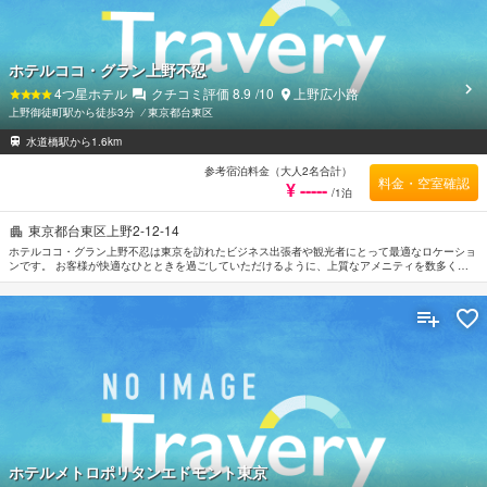
ホテルココ・グラン上野不忍
4
つ星ホテル
クチコミ評価
8.9
/10
上野広小路
上野御徒町駅から徒歩3分
⁄
東京都台東区
水道橋駅から1.6km
参考宿泊料金（大人2名合計）
料金・空室確認
¥ -----
/1泊
東京都台東区上野2-12-14
ホテルココ・グラン上野不忍は東京を訪れたビジネス出張者や観光者にとって最適なロケーショ
ンです。 お客様が快適なひとときを過ごしていただけるように、上質なアメニティを数多く揃
えております。 全室Wi-Fi無料, 24時間セキュリティ, 清掃（毎日）, 暖炉, コインランドリーなど
の設備・サービスもぜひご利用ください。 贅沢なインテリアと便利なアメニティを各お部屋に
整えております。 ご滞在中、より快適にお過ごしいただくためホットタブ, サウナ, スパ, マッサ
ージなどの設備・サービスをご利用いただけます。 ホテルココ・グラン上野不忍はおもてなし
の心と一流のサービスをご提供しています。
ホテルメトロポリタンエドモント東京