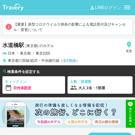
LINEログイン
水道橋
【重要】新型コロナウイルス肺炎の影響による電話受付及びキャンセ
ル・変更について
水道橋駅
(
東京都
)
のホテル
変更
日本
東京都
東京23区
東京都三田線/総武・中央緩行線
（
全
2
路線
）
検索条件を設定する
チェックイン
人数・部屋数
日付未設定
大人 2名・1部屋