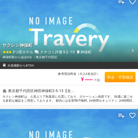
薄型TVなどを備えたお部屋でぐっすりとおやすみいただけます。 当施設ではさまざまなレクリ
エーションをご体験いただけます。 便利な立地に位置する鳳明館 本館・台町別館は快適なサ
ービスをご提供しており、東京の滞在先には最適です。
サクレン神保町
3
つ星ホテル
クチコミ評価
9.2
/10
神保町
神保町駅から徒歩3分
⁄
東京都千代田区
水道橋駅から870m
参考宿泊料金（大人2名合計）
料金・空室確認
¥ -----
/1泊
東京都千代田区神田神保町2-5-13【全…
サクレン神保町は、人気エリア秋葉原に位置しており、ロケーション抜群です。 快適に過ごせ
る多彩な施設をご用意しております。 館内には全室Wi-Fi無料, 24時間セキュリティ, 24時間対応
フロントデスク, Wi-Fi（共有エリア内）, ランドリーサービスなどの設備・サービスをご用意し
ています。 お部屋にはお客様の快適な睡眠をサポートするための設備を整えております。ロッ
カー, タオル, カーペット, 洋服掛け, スリッパなどを備えたお部屋もご用意しています。 当施設
ではさまざまなレクリエーションをご体験いただけます。 サクレン神保町はおもてなしの心と
一流のサービスをご提供しています。