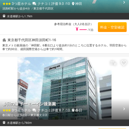
3
つ星ホテル
クチコミ評価
9.0
/10
神田
淡路町駅から徒歩4分
⁄
東京都千代田区
水道橋駅から1.7km
参考宿泊料金（大人2名合計）
料金・空室確認
¥ -----
/1泊
東京都千代田区神田須田町1-16
東京メトロ銀座線の「神田駅」6番出口より徒歩約1分のところに位置するホテル。羽田空港から
車で約30分、成田国際空港からは車で約1時間。
春日の湯 ドーミーイン後楽園
3
つ星ホテル
クチコミ評価
8.7
/10
春日
春日駅から徒歩2分
⁄
東京都文京区
水道橋駅から760m