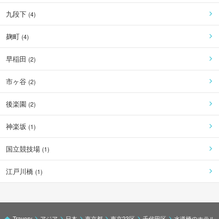
九段下
(
4
)
麹町
(
4
)
早稲田
(
2
)
市ヶ谷
(
2
)
後楽園
(
2
)
神楽坂
(
1
)
国立競技場
(
1
)
江戸川橋
(
1
)
Travery
アジア
日本
東京都
東京23区
千代田区
水道橋のホテル