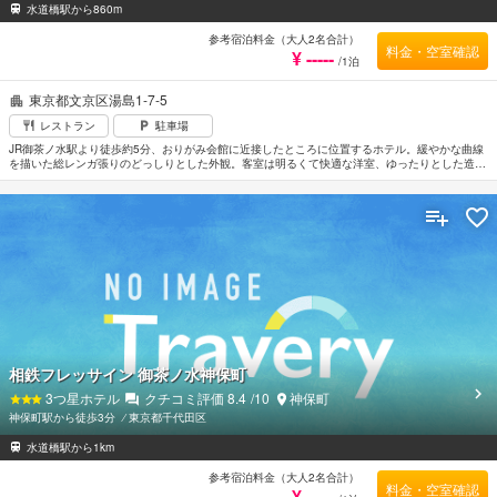
水道橋駅から860m
参考宿泊料金（大人2名合計）
料金・空室確認
¥ -----
/1泊
東京都文京区湯島1-7-5
レストラン
駐車場
JR御茶ノ水駅より徒歩約5分、おりがみ会館に近接したところに位置するホテル。緩やかな曲線
を描いた総レンガ張りのどっしりとした外観。客室は明るくて快適な洋室、ゆったりとした造り
の落ち着いた和室などカテゴリーが豊富。滝の流れるレストランオーロラやまるでプラネタリウ
ムのような異次元空間「バープラネット」でくつろぎのひとときが過ごせるのも魅力。日本サッ
カーミュージアムまで徒歩約3分。神田神社へは徒歩約5分。羽田空港から車で約50分。
相鉄フレッサイン 御茶ノ水神保町
3
つ星ホテル
クチコミ評価
8.4
/10
神保町
神保町駅から徒歩3分
⁄
東京都千代田区
水道橋駅から1km
参考宿泊料金（大人2名合計）
料金・空室確認
¥ -----