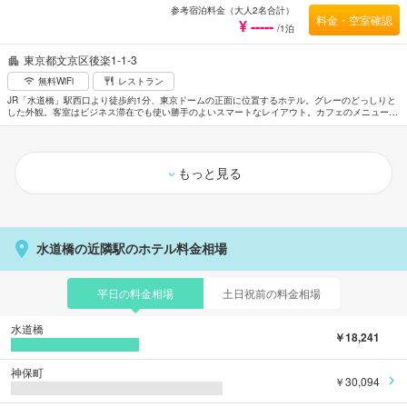
参考宿泊料金（大人2名合計）
料金・空室確認
¥ -----
/1泊
東京都文京区後楽1-1-3
無料WiFi
レストラン
JR「水道橋」駅西口より徒歩約1分、東京ドームの正面に位置するホテル。グレーのどっしりと
した外観。客室はビジネス滞在でも使い勝手のよいスマートなレイアウト。カフェのメニューは
テイクアウト可能でスポーツ観戦などの際に便利。マッサージサービスもある。皇居まで約
3.6km。最寄の空港は成田空港。
もっと見る
水道橋の近隣駅のホテル料金相場
平日の料金相場
土日祝前の料金相場
水道橋
￥18,241
神保町
￥30,094