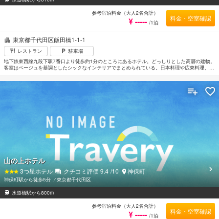
参考宿泊料金（大人2名合計）
料金・空室確認
¥ -----
/1泊
東京都千代田区飯田橋1-1-1
レストラン
駐車場
地下鉄東西線九段下駅7番口より徒歩約1分のところにあるホテル。どっしりとした高層の建物。
客室はベージュを基調としたシックなインテリアでまとめられている。日本料理や広東料理、フ
ランス料理などが楽しめるレストランもある。日本武道館まで徒歩約5分。東京ドームへは徒歩
約10分。
山の上ホテル
3
つ星ホテル
クチコミ評価
9.4
/10
神保町
神保町駅から徒歩5分
⁄
東京都千代田区
水道橋駅から800m
参考宿泊料金（大人2名合計）
料金・空室確認
¥ -----
/1泊