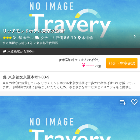
リッチモンドホテル東京水道橋
3
つ星ホテル
クチコミ評価
8.6
/10
水道橋
水道橋駅から徒歩4分
⁄
東京都千代田区
水道橋駅から300m
参考宿泊料金（大人2名合計）
料金・空室確認
¥ -----
/1泊
東京都文京区本郷1-33-9
東京の中心に位置している リッチモンドホテル東京水道橋は一歩外に出ればすべてが揃ってい
ます。 お客様に快適にお過ごしいただくため、さまざまなサービスとアメニティをご提供して
います。 全室Wi-Fi無料, 24時間対応フロントデスク, 荷物預かり所, Wi-Fi（共有エリア内）, レ
ストランなどの施設も是非ご利用ください。 ルームタイプによりモーニングコール, エアコン,
暖房, 書斎デスク, 電話などの設備が整った客室をご用意しています。 館内の落ち着いた雰囲気
はマッサージなどの施設でも感じることができます。 リッチモンドホテル東京水道橋はおもて
なしの心と一流のサービスをご提供しています。