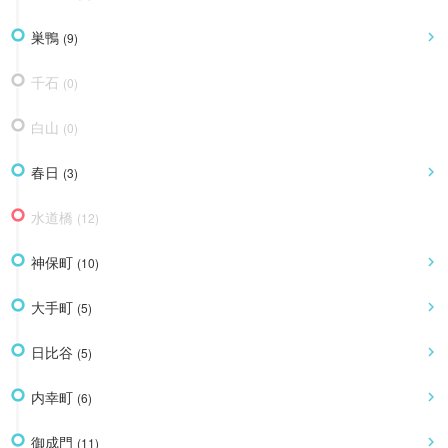
巣鴨
(
9
)
千石
(
0
)
白山
(
0
)
春日
(
3
)
水道橋
(
12
)
神保町
(
10
)
大手町
(
5
)
日比谷
(
5
)
内幸町
(
6
)
御成門
(
11
)