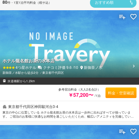
80
件
・1室1泊平均料金（税サ込）
おすすめ順
ホテル龍名館お茶の水本店
4
つ星ホテル
クチコミ評価
9.6
/10
新御茶ノ水
新御茶ノ水駅から徒歩2分
⁄
東京都千代田区
水道橋駅から1.2km
参考宿泊料金（大人2名合計）
料金・空室確認
￥57,200〜
/1泊
東京都千代田区神田駿河台3-4
東京の中心に位置している ホテル龍名館お茶の水本店は一歩外に出ればすべてが揃っていま
す。 ご宿泊のお客様に快適なお時間を過ごしいただくため、幅広いアメニティを完備していま
す。 ホテル龍名館お茶の水本店のスタッフがおもてなしの心を持って丁寧にご対応します。 客
室はお客様の快適な睡眠をサポートするよう設備が整えてあります。薄型TV, ワイヤレス インタ
ーネット, 無料ワイヤレス インターネット, 禁煙ルーム, エアコンなどを備えた客室もあります。
一日の疲れを癒すためにマッサージなどの館内施設をご利用いただけます。 行き届いたサービ
スとプロフェッショナルな姿勢でホテル龍名館お茶の水本店のスタッフはお客様のリクエストに