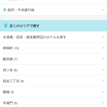
総武・中央緩行線
近くのエリアで探す
水道橋・四谷・後楽園周辺
のホテルを探す
神保町
(
10
)
飯田橋
(
7
)
四ツ谷
(
6
)
四谷三丁目
(
6
)
曙橋
(
5
)
半蔵門
(
5
)