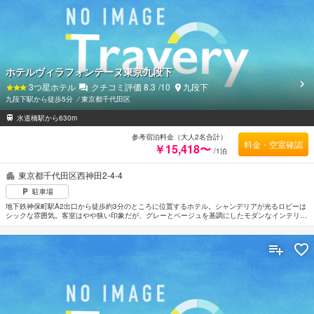
ホテルヴィラフォンテーヌ東京九段下
3
つ星ホテル
クチコミ評価
8.3
/10
九段下
九段下駅から徒歩5分
⁄
東京都千代田区
水道橋駅から630m
参考宿泊料金（大人2名合計）
料金・空室確認
￥15,418〜
/1泊
東京都千代田区西神田2-4-4
駐車場
地下鉄神保町駅A2出口から徒歩約3分のところに位置するホテル。シャンデリアが光るロビーは
シックな雰囲気。客室はやや狭い印象だが、グレーとベージュを基調にしたモダンなインテリア
で機能的にまとめられている。イオンスチーマーがセットされたレディースルームも用意されて
いる。地下鉄九段下駅5番出口、JR水道橋駅西口からいずれも徒歩約8分。羽田空港から電車で
約50分。