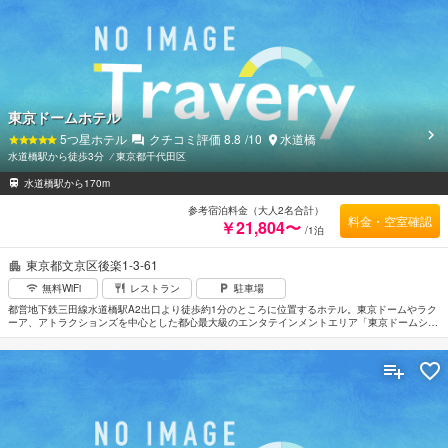
応じてくれます。
東京ドームホテル
5
つ星ホテル
クチコミ評価
8.8
/10
水道橋
水道橋駅から徒歩3分
⁄
東京都千代田区
水道橋駅から170m
参考宿泊料金（大人2名合計）
料金・空室確認
￥21,804〜
/1泊
東京都文京区後楽1-3-61
無料WiFi
レストラン
駐車場
都営地下鉄三田線水道橋駅A2出口より徒歩約1分のところに位置するホテル。東京ドームやラク
ーア、アトラクションズを中心とした都心最大級のエンタテインメントエリア「東京ドームシテ
ィ」内にそびえる高層の建物。客室は中央の廊下を挟んで南側のパレスビューと北側のパークビ
ューの二つにわかれている。スポーツや音楽をデザインモチーフとして取り入れた部屋やスポー
ツ、アミューズメント、ミュージックをテーマにした部屋などさまざま。羽田空港から車で約50
分。成田空港からは車で約1時間30分。