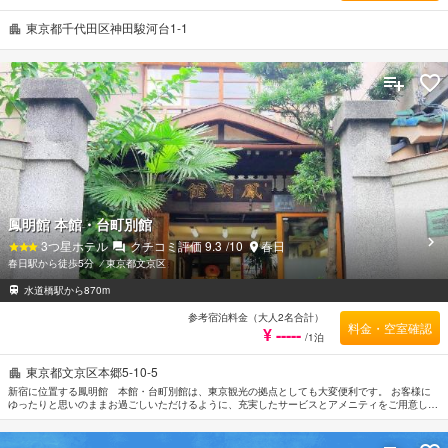
東京都千代田区神田駿河台1-1
鳳明館 本館・台町別館
3
つ星ホテル
クチコミ評価
9.3
/10
春日
春日駅から徒歩5分
⁄
東京都文京区
水道橋駅から870m
参考宿泊料金（大人2名合計）
料金・空室確認
¥ -----
/1泊
東京都文京区本郷5-10-5
新宿に位置する鳳明館 本館・台町別館は、東京観光の拠点としても大変便利です。 お客様に
ゆったりと思いのままお過ごしいただけるように、充実したサービスとアメニティをご用意して
おります。 お客様にお楽しみいただけるよう全室Wi-Fi無料, Wi-Fi（共有エリア内）, セーフティ
ボックス（フロント）, 自動販売機などの設備・サービスを備えております。 快適な睡眠をサポ
ートするために各種アメニティを整えております。無料ティー, クローゼット, タオル, 洋服掛け,