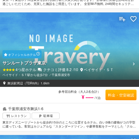
過ごしいただくため、充実した施設をご用意しています。 全室Wi-Fi無料, 24時間セキュリティ,
電気自動車充電スタンド, コンビニ, 清掃（毎日）などの館内施設を思う存分ご活用ください。
贅沢なインテリアと便利なアメニティを各お部屋に整えております。 当施設ではさまざまなレ
クリエーションをご体験いただけます。 東京を訪れる際には、東京ベイ東急ホテルで素敵なお
時間をお過ごしください。
オフィシャルホテル
サンルートプラザ東京
4
つ星ホテル
クチコミ評価
8.2
/10
ベイサイド・ＳＴ
ベイサイド・ＳＴ駅から徒歩7分
⁄
千葉県浦安市
舞浜駅周辺（TDR®内）1.6km
参考宿泊料金（大人2名合計）
料金・空室確認
¥ -----
/1泊
千葉県浦安市舞浜1-6
レストラン
駐車場
東京ディズニーリゾートから徒歩約15分のところに位置するホテル。白い3棟の建物がコの字型
に建っている。客室はカジュアルな「スタンダードツイン」や豪華客船をテーマとした「クルー
ジングキャビン」、シモンズ社ベッド&テンピュール製枕と広々としたバスルームの「プレジャ
ールーム」などがある。最上階にある欧風料理が自慢のメインダイニングで美しい夜景を眺めな
がらロマンチックなひと時を過ごすのもよい。羽田空港から車で約50分。