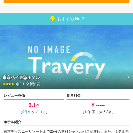
おすすめ No.
2
東京ベイ東急ホテル
9.1
新浦安
レビュー評価
参考料金
9.1
¥ -----
点
（
0
件
のクチコミ）
（1泊1室・大人2名）
ホテル紹介
東京ディズニーリゾートまで25分の無料シャトルバスが運行。また、ホテル敷