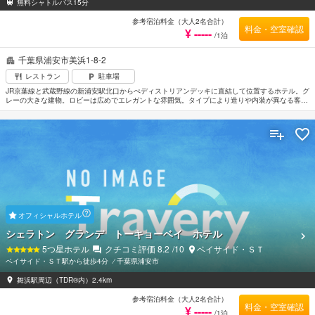
無料シャトルバス15分
参考宿泊料金（大人2名合計）
料金・空室確認
¥ -----
/1泊
千葉県浦安市美浜1-8-2
レストラン
駐車場
JR京葉線と武蔵野線の新浦安駅北口からぺディストリアンデッキに直結して位置するホテル。グ
レーの大きな建物。ロビーは広めでエレガントな雰囲気。タイプにより造りや内装が異なる客室
はそれぞれ落ち着きのあるやさしい色合いのインテリアでまとめられている。東京ディズニーリ
ゾートまで車で約15分。羽田空港から車で約40分。
オフィシャルホテル
シェラトン グランデ トーキョーベイ ホテル
5
つ星ホテル
クチコミ評価
8.2
/10
ベイサイド・ＳＴ
ベイサイド・ＳＴ駅から徒歩4分
⁄
千葉県浦安市
舞浜駅周辺（TDR®内）2.4km
参考宿泊料金（大人2名合計）
料金・空室確認
¥ -----
/1泊