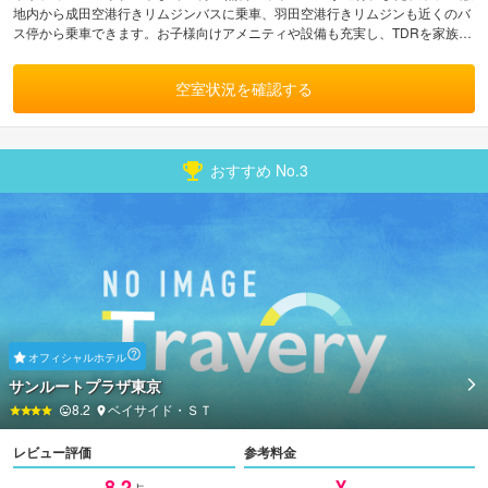
地内から成田空港行きリムジンバスに乗車、羽田空港行きリムジンも近くのバ
ス停から乗車できます。お子様向けアメニティや設備も充実し、TDRを家族で
楽しむにはピッタリ！
空室状況を確認する
おすすめ No.
3
オフィシャルホテル
サンルートプラザ東京
8.2
ベイサイド・ＳＴ
レビュー評価
参考料金
8.2
¥ -----