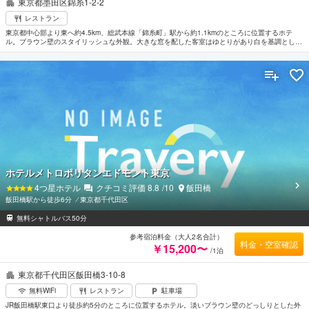
東京都墨田区錦糸1-2-2
レストラン
東京都中心部より東へ約4.5km、総武本線「錦糸町」駅から約1.1kmのところに位置するホテ
ル。ブラウン壁のスタイリッシュな外観。大きな窓を配した客室はゆとりがあり白を基調とした
上品な内装にまとめられている。全室高速インターネット接続可能。最上階にあるバー「スカイ
ノーツ」では都心の夜景を眺めながらカクテルなどを楽しめる。東京ディズニーリゾートまで約
18km。
ホテルメトロポリタンエドモント東京
4
つ星ホテル
クチコミ評価
8.8
/10
飯田橋
飯田橋駅から徒歩6分
⁄
東京都千代田区
無料シャトルバス50分
参考宿泊料金（大人2名合計）
料金・空室確認
￥15,200〜
/1泊
東京都千代田区飯田橋3-10-8
無料WiFi
レストラン
駐車場
JR飯田橋駅東口より徒歩約5分のところに位置するホテル。淡いブラウン壁のどっしりとした外