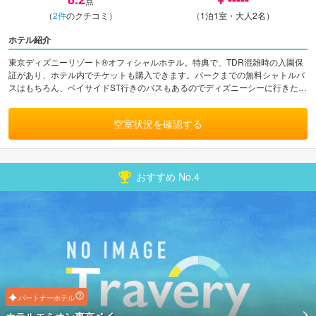
点
（
2
件
のクチコミ）
（1泊1室・大人2名）
ホテル紹介
東京ディズニーリゾート®オフィシャルホテル。特典で、TDR混雑時の入園保
証があり、ホテル内でチケットも購入できます。パークまでの無料シャトルバ
スはもちろん、ベイサイドST行きのバスもあるのでディズニーシーに行きたい
時も便利です。
空室状況を確認する
おすすめ No.
4
パートナーホテル