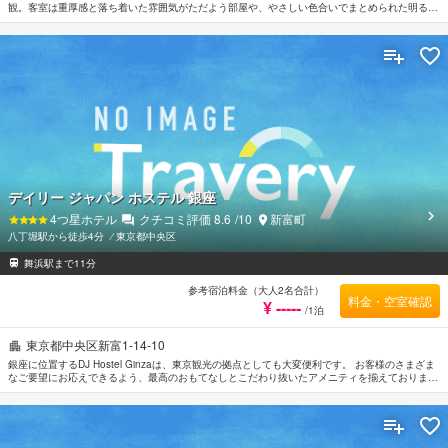
観。客室は重厚感と落ち着いた雰囲気がただよう部屋や、やさしい色合いでまとめられた明るい
部屋、バブルバス完備の部屋などさまざま。ホテルのベーカリーはオリジナルのブレッドやホテ
ルメイドのケーキが人気。東京ドームおよび日本武道館へはそれぞれ徒歩約10～15分程度。羽
田空港から車で約40分。成田空港からは車で約1時間20分。
デイリー ジャパン ホステル 銀座
4
つ星ホテル
クチコミ評価
8.6
/10
新富町
八丁堀駅から徒歩4分
⁄
東京都中央区
舞浜駅まで11分
参考宿泊料金（大人2名合計）
料金・空室確認
¥ -----
/1泊
東京都中央区新富1-14-10
銀座に位置するDJ Hostel Ginzaは、東京観光の拠点としても大変便利です。 お客様のさまざま
なご要望にお応えできるよう、最高のおもてなしとこだわり抜いたアメニティを揃えておりま
す。 全室Wi-Fi無料, 24時間セキュリティ, コインランドリー, 24時間対応フロントデスク, 荷物
預かり所などの館内施設を思う存分ご活用ください。 贅沢なインテリアと便利なアメニティを
各お部屋に整えております。 当施設ではさまざまなレクリエーションをご体験いただけます。
行き届いたサービスとプロフェッショナルな姿勢でDJ Hostel Ginzaのスタッフがお客様のリク
エストに応じてくれます。