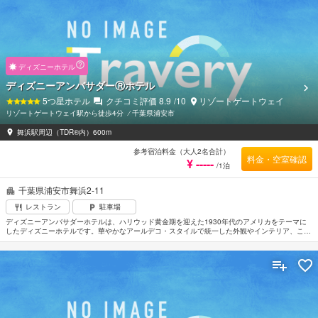
ディズニーホテル
ディズニーアンバサダーⓇホテル
5
つ星ホテル
クチコミ評価
8.9
/10
リゾートゲートウェイ
リゾートゲートウェイ駅から徒歩4分
⁄
千葉県浦安市
舞浜駅周辺（TDR®内）600m
参考宿泊料金（大人2名合計）
料金・空室確認
¥ -----
/1泊
千葉県浦安市舞浜2-11
レストラン
駐車場
ディズニーアンバサダーホテルは、ハリウッド黄金期を迎えた1930年代のアメリカをテーマに
したディズニーホテルです。華やかなアールデコ・スタイルで統一した外観やインテリア、ここ
でしか出逢えないさまざまなディズニーキャラクターのモチーフに笑顔が広がります。JR京葉線
／武蔵野線 舞浜駅下車 徒歩8分。成田空港より約80分、羽田空港より約50分。（C）Disney