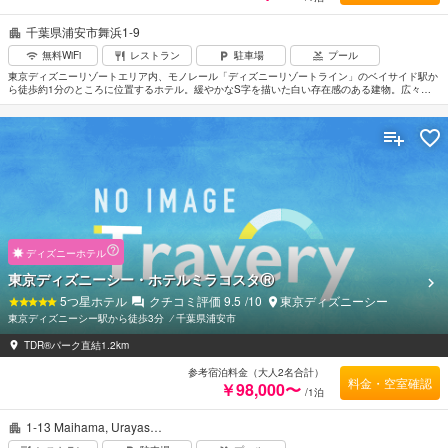
千葉県浦安市舞浜1-9
無料WiFi
レストラン
駐車場
プール
東京ディズニーリゾートエリア内、モノレール「ディズニーリゾートライン」のベイサイド駅か
ら徒歩約1分のところに位置するホテル。緩やかなS字を描いた白い存在感のある建物。広々と
したロビーはブルーのネオンがエレガントで幻想的な空間を演出。客室もブルーのファブリック
でさわやかにまとめられている。子供向け戯施設や大人も楽しめるプールやジム、リラクゼーシ
ョンエリアなどをそろえたスポーツ＆レクリエーション施設「オアシス」も人気。JR舞浜駅より
約1.6km。羽田空港から車で約1時間、成田空港からは約1時間20分。
ディズニーホテル
東京ディズニーシー・ホテルミラコスタⓇ
5
つ星ホテル
クチコミ評価
9.5
/10
東京ディズニーシー
東京ディズニーシー駅から徒歩3分
⁄
千葉県浦安市
TDR®パーク直結1.2km
参考宿泊料金（大人2名合計）
料金・空室確認
￥98,000〜
/1泊
1-13 Maihama, Urayas…