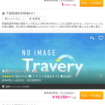
参考宿泊料金（大人2名合計）
料金・空室確認
¥ -----
/1泊
千葉県浦安市明海6-2-1
レストラン
駐車場
首都高速湾岸線の浦安ランプ出口より車で約15分のところに位置するホテル。スタイリッシュな
白亜の建物。吹き抜けの開放感あふれるロビーはドーム型の天井が特徴で夜になると瞬く星をイ
メージした美しい演出がほどこされ幻想的。客室は気軽に泊まれるスタンダードタイプから家族
連れやカップル向けまでライフスタイルに合わせて多彩な種類を用意している。最上階にある展
望台浴場で目の前に広がる壮大な海と公園の緑を眺めながらリラックスするのもよい。東京ディ
ズニーリゾートまで車で約15分。羽田空港から車で約1時間10分。
東武ホテルレバント東京
4
つ星ホテル
クチコミ評価
8.8
/10
錦糸町
錦糸町駅から徒歩5分
⁄
東京都墨田区
無料シャトルバス40分
参考宿泊料金（大人2名合計）
料金・空室確認
￥16,150〜
/1泊