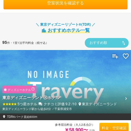
空室状況を確認する
東京ディズニーリゾート®(TDR)
おすすめ
ホテル一覧
95
件
・1室1泊平均料金（税サ込）
おすすめ順
ディズニーホテル
東京ディズニーランドⓇホテル
5
つ星ホテル
クチコミ評価
9.2
/10
東京ディズニーランド
東京ディズニーランド駅から徒歩2分
⁄
千葉県浦安市
TDR®パーク直結600m
参考宿泊料金（大人2名合計）
料金・空室確認
￥58,900〜
/1泊