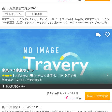
千葉県浦安市舞浜29-1
レストラン
駐車場
東京ディズニーランドホテルは、ディズニーリゾートラインの駅舎を挟んで東京ディズニーラン
ドの真正面に位置するディズニーホテルです。東京ディズニーランドのワールドバザールの街並
みと同じヴィクトリア朝様式の豪華な雰囲気に、ディズニーのモチーフが館内の随所に織り込ま
れファンタジーな世界観が広がります。JR京葉線／武蔵野線 舞浜駅下車徒歩8分またはディズニ
ーリゾートライン（東京ディズニーランド・ステーション下車）をご利用ください。成田空港よ
り約80分、羽田空港より約50分。（C）Disney
東京ベイ東急ホテル
4
つ星ホテル
クチコミ評価
9.1
/10
新浦安
新浦安駅から2.1km
⁄
千葉県浦安市
舞浜駅周辺5.9km
参考宿泊料金（大人2名合計）
料金・空室確認
¥ -----
/1泊
千葉県浦安市日の出7-2-3
東京ベイ東急ホテルは東京を訪れる旅行者に大変人気があります。 お客様に快適なお時間をお