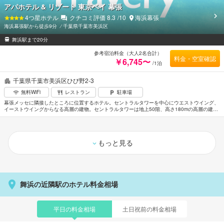
アパホテル & リゾート 東京ベイ 幕張
4
つ星ホテル
クチコミ評価
8.3
/10
海浜幕張
海浜幕張駅から徒歩9分
⁄
千葉県千葉市美浜区
舞浜駅まで20分
参考宿泊料金（大人2名合計）
料金・空室確認
￥6,745〜
/1泊
千葉県千葉市美浜区ひび野2-3
無料WiFi
レストラン
駐車場
幕張メッセに隣接したところに位置するホテル。セントラルタワーを中心にウエストウイング、
イーストウイングからなる高層の建物。セントラルタワーは地上50階、高さ180mの高層の建物
で、3棟合わせて2,007室の客室数を有している。15種類以上もの各種風呂をそなえた自慢の大
浴場があり、滞在客は無料となっているのもうれしい。イーストウイングには女性専用の大浴場
を完備。イーストＪＲ海浜幕張駅(南口)から徒歩約5分。成田空港からは車で約45分。
もっと見る
舞浜の近隣駅のホテル料金相場
平日の料金相場
土日祝前の料金相場