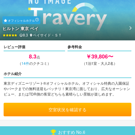
オフィシャルホテル
ヒルトン 東京 ベイ
8.3
ベイサイド・ＳＴ
レビュー評価
参考料金
8.3
￥39,806〜
点
（
14
件
のクチコミ）
（1泊1室・大人2名）
ホテル紹介
東京ディズニーリゾート®オフィシャルホテル。オフィシャル特典の入園保証
やパークまでの無料送迎もバッチリ！東京湾に面しており、広大なオーシャン
ビュー、またはTDR側の客室どちらも素晴らしい景観が楽しめます。
空室状況を確認する
おすすめ No.
6