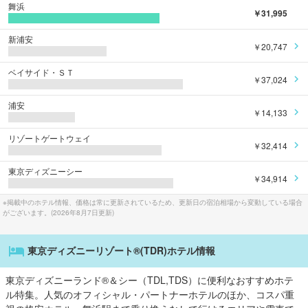
舞浜
￥31,995
新浦安
￥20,747
ベイサイド・ＳＴ
￥37,024
浦安
￥14,133
リゾートゲートウェイ
￥32,414
東京ディズニーシー
￥34,914
※掲載中のホテル情報、価格は常に更新されているため、更新日の宿泊相場から変動している場合
がございます。(
2026年8月7日
更新)
東京ディズニーリゾート®(TDR)ホテル情報
東京ディズニーランド®＆シー（TDL,TDS）に便利なおすすめホテ
ル特集。人気のオフィシャル・パートナーホテルのほか、コスパ重