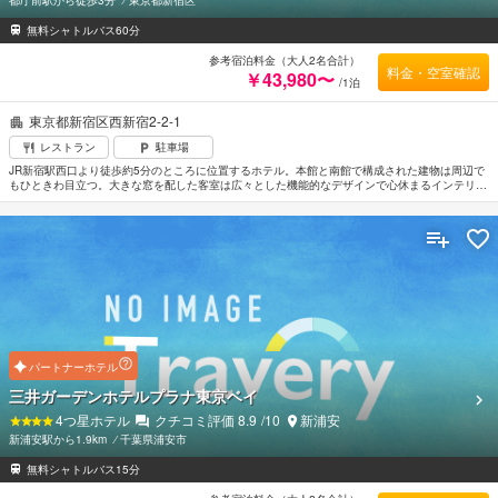
都庁前駅から徒歩3分
⁄
東京都新宿区
無料シャトルバス60分
参考宿泊料金（大人2名合計）
料金・空室確認
￥43,980〜
/1泊
東京都新宿区西新宿2-2-1
レストラン
駐車場
JR新宿駅西口より徒歩約5分のところに位置するホテル。本館と南館で構成された建物は周辺で
もひときわ目立つ。大きな窓を配した客室は広々とした機能的なデザインで心休まるインテリ
ア。7階にあるスカイプールは夏季限定での営業。周辺は有名百貨店やオフィスビルが点在する
便利なロケーション。最寄の空港は羽田空港。
パートナーホテル
三井ガーデンホテルプラナ東京ベイ
4
つ星ホテル
クチコミ評価
8.9
/10
新浦安
新浦安駅から1.9km
⁄
千葉県浦安市
無料シャトルバス15分