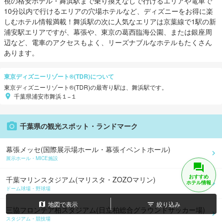
視の格安ホテル・舞浜駅まで乗り換えなしで行けるエリアや電車で
10分以内で行けるエリアの穴場ホテルなど、ディズニーをお得に楽
しむホテル情報満載！舞浜駅の次に人気なエリアは京葉線で1駅の新
浦安駅エリアですが、幕張や、東京の葛西臨海公園、または銀座周
辺など、電車のアクセスもよく、リーズナブルなホテルもたくさん
あります。
東京ディズニーリゾート®(TDR)
について
東京ディズニーリゾート®(TDR)
の最寄り駅は、
舞浜
駅
です。
千葉県浦安市舞浜１−１
千葉県
の観光スポット・ランドマーク
幕張メッセ(国際展示場ホール・幕張イベントホール)
展示ホール・MICE施設
おすすめ
千葉マリンスタジアム(マリスタ・ZOZOマリン)
ホテル情報
ドーム球場・野球場
地図で表示
絞り込み
三協フロンテア柏スタジアム(日立柏総合グラウンドサッカー場)
スタジアム・競技場