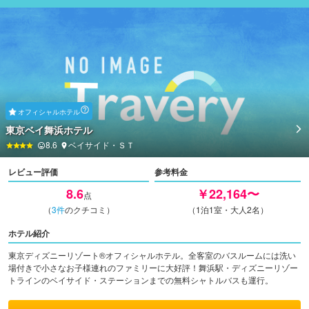
オフィシャルホテル
東京ベイ舞浜ホテル
8.6
ベイサイド・ＳＴ
レビュー評価
参考料金
8.6
￥22,164〜
点
（
3
件
のクチコミ）
（1泊1室・大人2名）
ホテル紹介
東京ディズニーリゾート®オフィシャルホテル。全客室のバスルームには洗い
場付きで小さなお子様連れのファミリーに大好評！舞浜駅・ディズニーリゾー
トラインのベイサイド・ステーションまでの無料シャトルバスも運行。