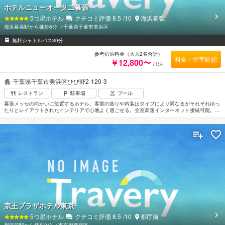
ホテルニューオータニ幕張
5
つ星ホテル
クチコミ評価
8.5
/10
海浜幕張
海浜幕張駅から徒歩6分
⁄
千葉県千葉市美浜区
無料シャトルバス30分
参考宿泊料金（大人2名合計）
料金・空室確認
￥12,800〜
/1泊
千葉県千葉市美浜区ひび野2-120-3
レストラン
駐車場
プール
幕張メッセの向かいに位置するホテル。客室の造りや内装はタイプにより異なるがそれぞれゆっ
たりとレイアウトされたインテリアで心地よく過ごせる。全室高速インターネット接続可能。充
実した館内施設と確実なサービスで外国人ビジネスマンにも定評がある。約3,000坪の敷地内に
屋内プール、ジムナジアム、ゴルフレンジ、ジャグジー、スパ、エステティックなど多彩な設備
を完備。成田空港から車で約30分。羽田空港からは車で約40分。
京王プラザホテル東京
5
つ星ホテル
クチコミ評価
8.5
/10
都庁前