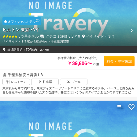
オフィシャルホテル
ヒルトン 東京 ベイ
5
つ星ホテル
クチコミ評価
8.3
/10
ベイサイド・ＳＴ
ベイサイド・ＳＴ駅から徒歩4分
⁄
千葉県浦安市
舞浜駅周辺（TDR®内）2.4km
参考宿泊料金（大人2名合計）
料金・空室確認
￥39,806〜
/1泊
千葉県浦安市舞浜1-8
レストラン
駐車場
プール
東京駅から車で約20分、東京ディズニーリゾートエリアに位置するホテル。ベージュと白を組み
合わせ緩やかな曲線を描いた大きな建物。客室にはいくつかのタイプがあるがそれぞれにこだわ
りや遊び心を感じるデザイン。特にユニークなのはホテルオリジナルの童話をもとに作られたハ
ッピーマジックルームで、1歩足を踏み入れるとまるでおとぎ話の中に迷い込んだようなファン
タジーな空間が広がっている。羽田空港から約34km。