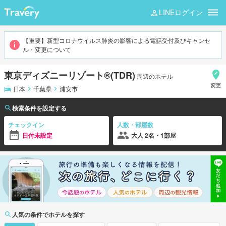
LINEログイン
東京ディズニーリゾート®(TDR)
【重要】新型コロナウイルス肺炎の影響による電話受付及びキャンセ
ル・変更について
東京ディズニーリゾート®(TDR)
周辺のホテル
変更
日本
千葉県
浦安市
検索条件を設定する
チェックイン
人数・部屋数
日付未設定
大人 2名・1部屋
人気の条件でホテルを探す