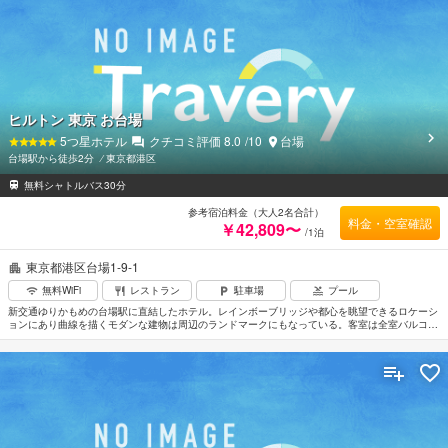
ヒルトン 東京 お台場
5
つ星ホテル
クチコミ評価
8.0
/10
台場
台場駅から徒歩2分
⁄
東京都港区
無料シャトルバス30分
参考宿泊料金（大人2名合計）
料金・空室確認
￥42,809〜
/1泊
東京都港区台場1-9-1
無料WiFi
レストラン
駐車場
プール
新交通ゆりかもめの台場駅に直結したホテル。レインボーブリッジや都心を眺望できるロケーシ
ョンにあり曲線を描くモダンな建物は周辺のランドマークにもなっている。客室は全室バルコニ
ー付きのオーシャンビュー。ナチュラル感を重視した造りはリゾート気分で過ごせる環境。館内
施設も充実しており商用でも観光でも不自由しない。羽田空港から車で約15分。成田空港からは
車で約50分。