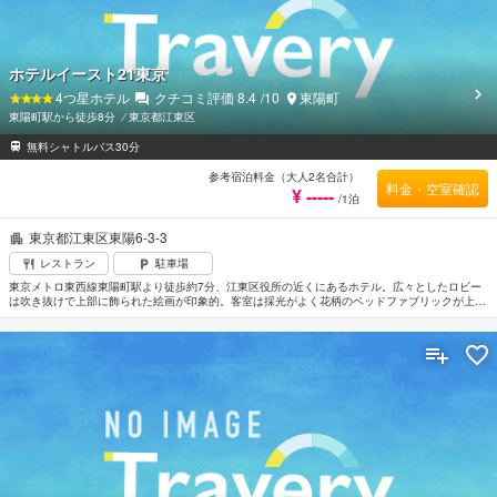
ホテルイースト21東京
4
つ星ホテル
クチコミ評価
8.4
/10
東陽町
東陽町駅から徒歩8分
⁄
東京都江東区
無料シャトルバス30分
参考宿泊料金（大人2名合計）
料金・空室確認
¥ -----
/1泊
東京都江東区東陽6-3-3
レストラン
駐車場
東京メトロ東西線東陽町駅より徒歩約7分、江東区役所の近くにあるホテル。広々としたロビー
は吹き抜けで上部に飾られた絵画が印象的。客室は採光がよく花柄のベッドファブリックが上品
な空間を演出している。カクテルラウンジ「パノラマ」ではアーティストによりジャズやラテン
の生演奏が楽しめる。東京ディズニーリゾートまで約12km。羽田空港から車で約20分。成田空
港からは車で約1時間30分。