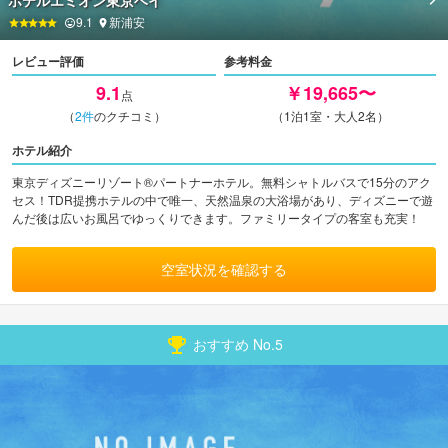
ホテルエミオン東京ベイ
9.1
新浦安
レビュー評価
参考料金
9.1
￥19,665〜
点
（
2
件
のクチコミ）
（1泊1室・大人2名）
ホテル紹介
東京ディズニーリゾート®パートナーホテル。無料シャトルバスで15分のアク
セス！TDR提携ホテルの中で唯一、天然温泉の大浴場があり、ディズニーで遊
んだ後は広いお風呂でゆっくりできます。ファミリータイプの客室も充実！
空室状況を確認する
おすすめ No.
5