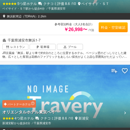
5
つ星ホテル
クチコミ評価
8.6
/10
ベイサイド・ＳＴ
ベイサイド・ＳＴ駅から徒歩4分
⁄
千葉県浦安市
舞浜駅周辺（TDR®内）2.2km
参考宿泊料金（大人2名合計）
料金・空室確認
￥26,998〜
/1泊
千葉県浦安市舞浜1-7
レストラン
駐車場
プール
JR京葉線「舞浜」駅より車で約5分のところに位置するホテル。ベージュ壁のどっしりとした建
物。広々とした客室は花柄のファブリックをあしらい採光がよく上品な雰囲気がただよってい
る。館内にはバラエティー豊かな飲食施設のほか屋内温水プールやジム、大浴場、サウナなどの
リラクゼーション施設も充実。東京ディズニーリゾートのオフィシャルホテルのひとつにもなっ
ている。ディズニーリゾートライン「ベイサイド・ステーション」まで徒歩約4分。羽田空港か
ら車で約50分。成田空港からは車で約1時間20分。
パートナーホテル
オリエンタルホテル東京ベイ
4
つ星ホテル
クチコミ評価
8.6
/10
新浦安
新浦安駅から徒歩2分
⁄
千葉県浦安市