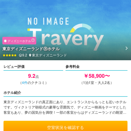
ディズニーホテル
東京ディズニーランドⓇホテル
9.2
東京ディズニーランド
レビュー評価
参考料金
9.2
￥58,900〜
点
（
4
件
のクチコミ）
（1泊1室・大人2名）
ホテル紹介
東京ディズニーランドの真正面にあり、エントランスからもっとも近いホテル
です。ヴィクトリア朝様式の豪華な雰囲気で、ディズニー映画をテーマとした
客室もあり、夢の国気分を満喫！一部の客室からはディズニーランドの眺望が
楽しめます。
空室状況を確認する