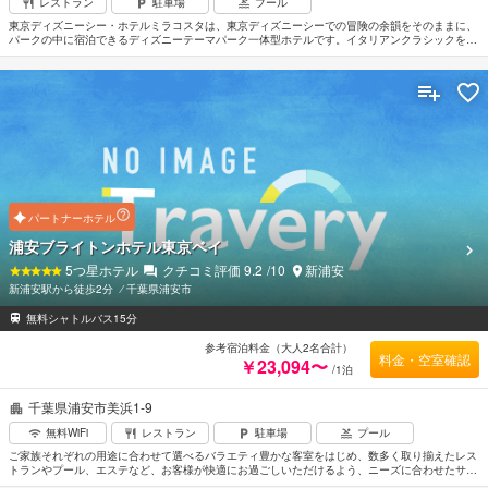
レストラン
駐車場
プール
東京ディズニーシー・ホテルミラコスタは、東京ディズニーシーでの冒険の余韻をそのままに、
パークの中に宿泊できるディズニーテーマパーク一体型ホテルです。イタリアンクラシックをコ
ンセプトにした上質な空間で、パークでの冒険を振り返り、明日への航海に想いを馳せることが
できます。JR京葉線／武蔵野線 舞浜駅下車、ディズニーリゾートライン（東京ディズニーシ
ー・ステーション下車）をご利用ください。成田空港より約80分、羽田空港より約50分。（C）
Disney
パートナーホテル
浦安ブライトンホテル東京ベイ
5
つ星ホテル
クチコミ評価
9.2
/10
新浦安
新浦安駅から徒歩2分
⁄
千葉県浦安市
無料シャトルバス15分
参考宿泊料金（大人2名合計）
料金・空室確認
￥23,094〜
/1泊
千葉県浦安市美浜1-9
無料WiFi
レストラン
駐車場
プール
ご家族それぞれの用途に合わせて選べるバラエティ豊かな客室をはじめ、数多く取り揃えたレス
トランやプール、エステなど、お客様が快適にお過ごしいただけるよう、ニーズに合わせたサー
ビスを提供しています。東京ディズニーリゾート®を満喫しながらホテルライフをお楽しみいた