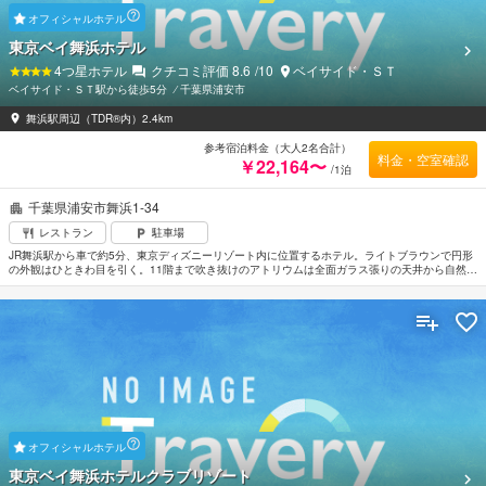
オフィシャルホテル
東京ベイ舞浜ホテル
4
つ星ホテル
クチコミ評価
8.6
/10
ベイサイド・ＳＴ
ベイサイド・ＳＴ駅から徒歩5分
⁄
千葉県浦安市
舞浜駅周辺（TDR®内）2.4km
参考宿泊料金（大人2名合計）
料金・空室確認
￥22,164〜
/1泊
千葉県浦安市舞浜1-34
レストラン
駐車場
JR舞浜駅から車で約5分、東京ディズニーリゾート内に位置するホテル。ライトブラウンで円形
の外観はひときわ目を引く。11階まで吹き抜けのアトリウムは全面ガラス張りの天井から自然光
がふりそそぎ開放感のある空間を演出。客室はサンドベージュを基調に温かみのあるオレンジを
アクセントにしたスタンダードやアースカラーをベースに落ち着きのあるインテリアのタイプや
和室など種類が豊富。羽田空港から車で約50分。
オフィシャルホテル
東京ベイ舞浜ホテルクラブリゾート