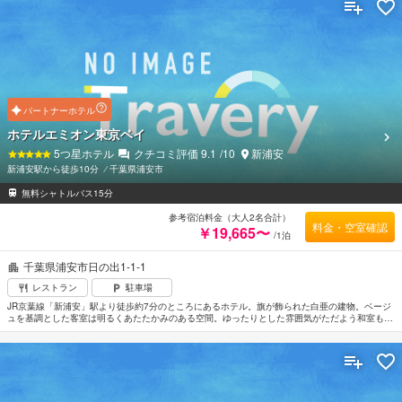
パートナーホテル
ホテルエミオン東京ベイ
5
つ星ホテル
クチコミ評価
9.1
/10
新浦安
新浦安駅から徒歩10分
⁄
千葉県浦安市
無料シャトルバス15分
参考宿泊料金（大人2名合計）
料金・空室確認
￥19,665〜
/1泊
千葉県浦安市日の出1-1-1
レストラン
駐車場
JR京葉線「新浦安」駅より徒歩約7分のところにあるホテル。旗が飾られた白亜の建物。ベージ
ュを基調とした客室は明るくあたたかみのある空間。ゆったりとした雰囲気がただよう和室もあ
る。地下約1500mより汲み上げた天然温泉や南国の木々に囲まれた露天風呂があり心身ともにリ
ラックスできる。東京ディズニーリゾートまで約4.5km。最寄の空港は羽田空港。