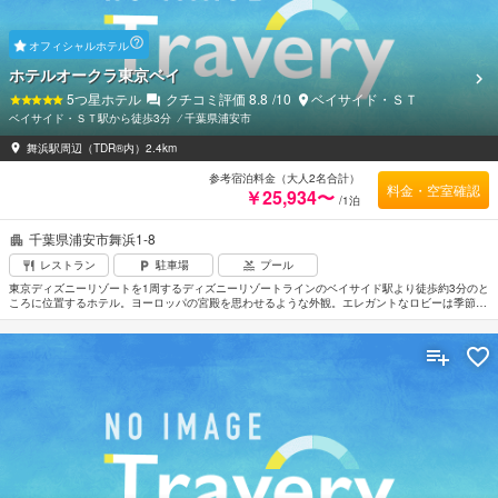
オフィシャルホテル
ホテルオークラ東京ベイ
5
つ星ホテル
クチコミ評価
8.8
/10
ベイサイド・ＳＴ
ベイサイド・ＳＴ駅から徒歩3分
⁄
千葉県浦安市
舞浜駅周辺（TDR®内）2.4km
参考宿泊料金（大人2名合計）
料金・空室確認
￥25,934〜
/1泊
千葉県浦安市舞浜1-8
レストラン
駐車場
プール
東京ディズニーリゾートを1周するディズニーリゾートラインのベイサイド駅より徒歩約3分のと
ころに位置するホテル。ヨーロッパの宮殿を思わせるような外観。エレガントなロビーは季節の
花々が到着したゲストを迎えてくれる。客室の造りや内装はタイプにより異なり明るい暖色系で
まとめられたスーペリア、ヨーロピアンエレガンスをコンセプトにしたデラックス、ブルーを基
調にリゾート感あふれるエグゼグティブなどさまざま。羽田空港から車で約50分。成田空港から
は車で約1時間25分。