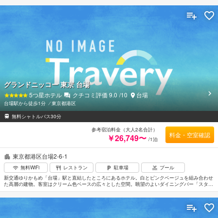
だけるホテルです。JR京葉線／武蔵野線 新浦安駅直結徒歩1分。成田空港より約60分、羽田空
港より約40分。東京ディズニーリゾートまでは、無料シャトルバスにて約15分。
グランドニッコー 東京 台場
5
つ星ホテル
クチコミ評価
9.0
/10
台場
台場駅から徒歩1分
⁄
東京都港区
無料シャトルバス30分
参考宿泊料金（大人2名合計）
料金・空室確認
￥26,749〜
/1泊
東京都港区台場2-6-1
無料WiFi
レストラン
駐車場
プール
新交通ゆりかもめ「台場」駅と直結したところにあるホテル。白とピンクベージュを組み合わせ
た高層の建物。客室はクリーム色ベースの広々とした空間。眺望のよいダイニングバー「スター
ロード」もある。宴会場は最大約3200名まで収容可能、屋外のテラスプール「グランブルー」
は夏季限定の営業。アクアシティ、フジテレビ本社まで徒歩圏内。有明コロシアムへは約
2.7km。羽田空港から車で約20分。成田空港からは車で約1時間30分。