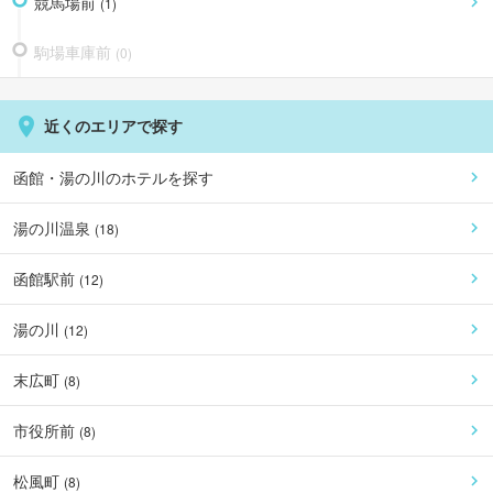
競馬場前
(
1
)
駒場車庫前
(
0
)
近くのエリアで探す
函館・湯の川
のホテルを探す
湯の川温泉
(
18
)
函館駅前
(
12
)
湯の川
(
12
)
末広町
(
8
)
市役所前
(
8
)
松風町
(
8
)