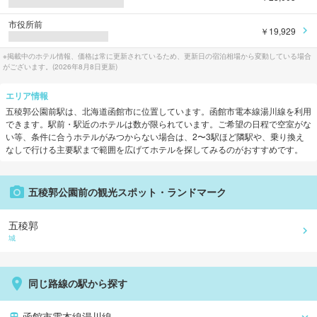
市役所前
￥19,929
※掲載中のホテル情報、価格は常に更新されているため、更新日の宿泊相場から変動している場合
がございます。(
2026年8月8日
更新)
エリア情報
五稜郭公園前
駅は、
北海道函館市
に位置しています。
函館市電本線湯川線
を利用
できます。
駅前・駅近のホテルは数が限られています。ご希望の日程で空室がな
い等、条件に合うホテルがみつからない場合は、2〜3駅ほど隣駅や、乗り換え
なしで行ける主要駅まで範囲を広げてホテルを探してみるのがおすすめです。
五稜郭公園前
の観光スポット・ランドマーク
五稜郭
城
同じ路線の駅から探す
函館市電本線湯川線