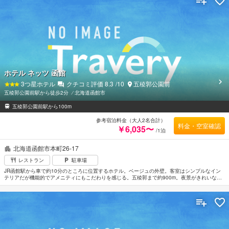
ホテル ネッツ 函館
3
つ星ホテル
クチコミ評価
8.3
/10
五稜郭公園前
五稜郭公園前駅から徒歩2分
⁄
北海道函館市
五稜郭公園前駅から100m
参考宿泊料金（大人2名合計）
料金・空室確認
￥6,035〜
/1泊
北海道函館市本町26-17
レストラン
駐車場
JR函館駅から車で約10分のところに位置するホテル。ベージュの外壁。客室はシンプルなイン
テリアだが機能的でアメニティにもこだわりを感じる。五稜郭まで約900m。夜景がきれいな函
館山ロープウェイへは約6.1km。函館空港から車で約15分。