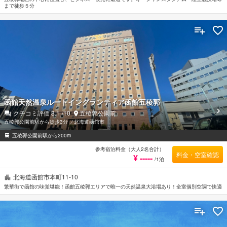
まで徒歩５分
函館天然温泉ルートイングランティア函館五稜郭
クチコミ評価
8.1
/10
五稜郭公園前
五稜郭公園前駅から徒歩3分
⁄
北海道函館市
五稜郭公園前駅から200m
参考宿泊料金（大人2名合計）
料金・空室確認
¥ -----
/1泊
北海道函館市本町11-10
繁華街で函館の味覚堪能！函館五稜郭エリアで唯一の天然温泉大浴場あり！全室個別空調で快適