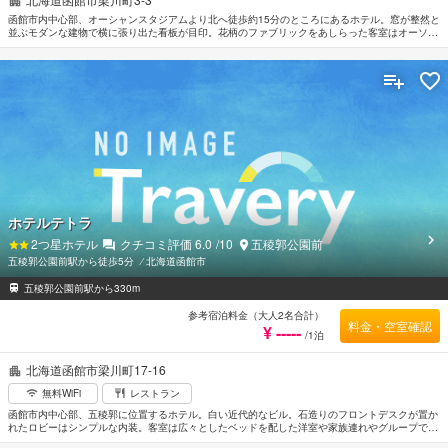
函館市内中心部、オーシャンスタジアムより北へ徒歩約15分のところにあるホテル。窓が整然と
並ぶモダンな建物で横に張り出た看板が目印。花柄のファブリックをあしらった客室はオーソド
ックスな内装で落ち着いた雰囲気がただよっている。ビジネス街として有名な「五稜郭」まで徒
歩約1分。市電五稜郭公園前駅へは徒歩約5ふん。函館空港から車で約20分。
ホテルテトラ
2
つ星ホテル
クチコミ評価
6.0
/10
五稜郭公園前
五稜郭公園前駅から徒歩5分
⁄
北海道函館市
五稜郭公園前駅から330m
参考宿泊料金（大人2名合計）
料金・空室確認
¥ -----
/1泊
北海道函館市梁川町17-16
無料WiFi
レストラン
函館市内中心部、五稜郭に位置するホテル。白い近代的なビル。石造りのフロントデスクが置か
れたロビーはシンプルな内装。客室は広々としたベッドを配した洋室や家族連れやグループでの
利用に便利な和室があり目的や好みによって選ぶことができる。繁華街まで徒歩約1分と近く観