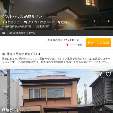
ゲストハウス 函館サザン
1
つ星ホテル
クチコミ評価
8.0
/10
松前
中央病院前駅から徒歩3分
⁄
北海道函館市
五稜郭公園前駅から470m
参考宿泊料金（大人2名合計）
料金・空室確認
¥ -----
/1泊
北海道函館市時任町14-4
函館にある1つ星のゲストハウス 函館サザンは、ビジネス出張や観光のどちらにも最適なロケー
ションです。 この宿泊施設では、お客様の快適な睡眠をサポートする設備とサービスをご用意
しています。 館内ショップ, 郵便サービス, 駐車場などのホテル施設を思う存分ご堪能くださ
い。 全ての客室にエレガントなインテリアが施されており、充実したアメニティがご用意され
ています。 この宿泊施設ではさまざまなレクリエーションをご体験いただけます。 便利な立地
に位置するゲストハウス 函館サザンは快適なサービスをご提供しており、函館の滞在先には最
適です。
函館ゲストハウス