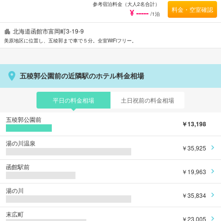
参考宿泊料金（大人2名合計）
料金・空室確認
¥ -----
/1泊
北海道函館市富岡町3-19-9
美原地区に位置し、五稜郭まで車で５分。全室WiFiフリー。
五稜郭公園前の近隣駅のホテル料金相場
平日の料金相場
土日祝前の料金相場
五稜郭公園前
￥13,198
湯の川温泉
￥35,925
函館駅前
￥19,963
湯の川
￥35,834
末広町
￥23,005