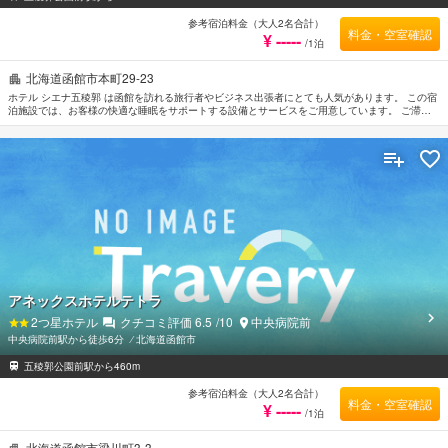
参考宿泊料金（大人2名合計）
料金・空室確認
¥ -----
/1泊
北海道函館市本町29-23
ホテル シエナ五稜郭 は函館を訪れる旅行者やビジネス出張者にとても人気があります。 この宿
泊施設では、お客様の快適な睡眠をサポートする設備とサービスをご用意しています。 ご滞在
中はファミリールーム, エレベーターなどの設備をご活用ください。 最高水準規模の施設を誇る
客室は、快適で居心地が良くエアコン, 暖房, 液晶テレビ/プラズマテレビ, 冷蔵庫, ヘアドライヤ
ーなどの便利なアメニティもご提供しています。 この宿泊施設ではさまざまなレクリエーショ
ンをご体験いただけます。 便利な立地に位置するホテル シエナ五稜郭は快適なサービスをご提
供しており、函館の滞在先には最適です。
アネックスホテルテトラ
2
つ星ホテル
クチコミ評価
6.5
/10
中央病院前
中央病院前駅から徒歩6分
⁄
北海道函館市
五稜郭公園前駅から460m
参考宿泊料金（大人2名合計）
料金・空室確認
¥ -----
/1泊
北海道函館市梁川町3-3