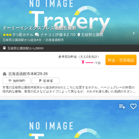
ドーミーインエクスプレス函館五稜郭
3
つ星ホテル
クチコミ評価
8.2
/10
五稜郭公園前
五稜郭公園前駅から徒歩4分
⁄
北海道函館市
五稜郭公園前駅から260m
参考宿泊料金（大人2名合計）
料金・空室確認
¥ -----
/1泊
北海道函館市本町29-26
無料WiFi
駐車場
市電の五稜郭公園前停留所から徒歩約3分のところに位置するホテル。ベージュグレーの外壁の
現代的な建物。客室の広さなどはタイプによって異なるが、それぞれ落ち着いた色調のモダンイ
ンテリアですっきりとまとめられている。市内の温泉大浴場を有する姉妹ホテル｢ラビスタ函館
ベイ｣までの無料送迎あり。函館空港から約7km。