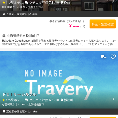
1
つ星ホテル
クチコミ評価
7.8
/10
松前
堀川町駅から810m
⁄
北海道函館市
五稜郭公園前駅から1.4km
参考宿泊料金（大人2名合計）
料金・空室確認
¥ -----
/1泊
北海道函館市松川町17-1
Hakodate Guesthouse は函館を訪れる旅行者やビジネス出張者にとても人気があります。 この
宿泊施設ではお客様のあらゆるニーズにお応えするため、質の高いサービスとアメニティが備え
られています。 お客様にお楽しみいただけるようコインランドリー, Wi-Fi（共有エリア内）, 自
転車レンタル, 喫煙所, 共用キッチンが備えてあります。 全ての客室にエレガントなインテリア
が施されており、充実したアメニティがご用意されています。 この宿泊施設ではさまざまなレ
クリエーションをご体験いただけます。 函館市内中心に位置する便利なロケーション、フレン
ドリーなスタッフ、そしてバラエティあふれる施設を兼ね揃えたHakodate Guesthouseは、多
くの人に選ばれています。
ドミトリー シルシル
1
つ星ホテル
クチコミ評価
6.6
/10
杉並町
杉並町駅から1.1km
⁄
北海道函館市
五稜郭公園前駅から1.3km