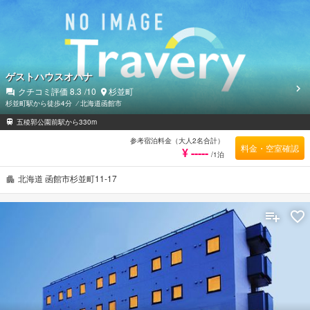
ゲストハウスオハナ
クチコミ評価
8.3
/10
杉並町
杉並町駅から徒歩4分
⁄
北海道函館市
五稜郭公園前駅から330m
参考宿泊料金（大人2名合計）
料金・空室確認
¥ -----
/1泊
北海道 函館市杉並町11-17