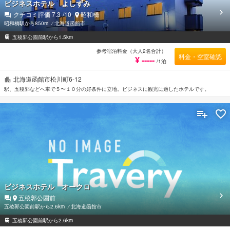
ビジネスホテル よしずみ
クチコミ評価
7.3
/10
昭和橋
昭和橋駅から850m
⁄
北海道函館市
五稜郭公園前駅から1.5km
参考宿泊料金（大人2名合計）
料金・空室確認
¥ -----
/1泊
北海道函館市松川町6-12
駅、五稜郭などへ車で５〜１０分の好条件に立地。ビジネスに観光に適したホテルです。
ビジネスホテル オークロ
五稜郭公園前
五稜郭公園前駅から2.6km
⁄
北海道函館市
五稜郭公園前駅から2.6km