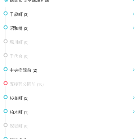
千歳町
(
3
)
昭和橋
(
2
)
堀川町
(
0
)
千代台
(
0
)
中央病院前
(
2
)
五稜郭公園前
(
10
)
杉並町
(
2
)
柏木町
(
1
)
深堀町
(
0
)