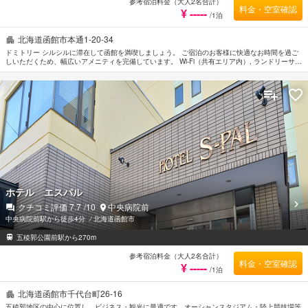
参考宿泊料金（大人2名合計）
料金・空室確認
¥ -----
/1泊
北海道函館市本通1-20-34
ドミトリー シルシルに滞在して函館を満喫しましょう。 ご宿泊のお客様に快適なお時間を過ご
しいただくため、幅広いアメニティを完備しています。 Wi-Fi（共有エリア内）, ランドリーサー
ビス, 自転車レンタル, 共用ラウンジ/TVエリア, 共用キッチンなどのホテル施設を思う存分ご堪
能ください。 最高水準規模の施設を誇る客室は、快適で居心地が良く暖房, トイレタリー, 共用
バスルームなどの便利なアメニティもご提供しています。 この宿泊施設ではさまざまなレクリ
エーションをご体験いただけます。 ドミトリー シルシルは函館観光には大変便利で、客室でゆ
っくりとお過ごしいただくにも最適です。
ホテル エスパル
クチコミ評価
7.7
/10
中央病院前
中央病院前駅から徒歩4分
⁄
北海道函館市
五稜郭公園前駅から270m
参考宿泊料金（大人2名合計）
料金・空室確認
¥ -----
/1泊
北海道函館市千代台町26-16
五稜郭地区の中心に位置し、ビジネス・観光に最適です。オーシャンスタジアム・陸上競技場等