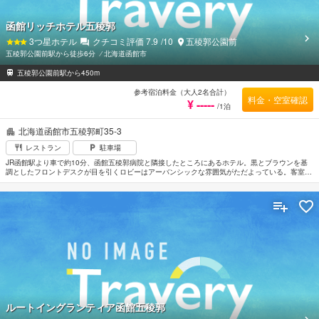
函館リッチホテル五稜郭
3
つ星ホテル
クチコミ評価
7.9
/10
五稜郭公園前
五稜郭公園前駅から徒歩6分
⁄
北海道函館市
五稜郭公園前駅から450m
参考宿泊料金（大人2名合計）
料金・空室確認
¥ -----
/1泊
北海道函館市五稜郭町35-3
レストラン
駐車場
JR函館駅より車で約10分、函館五稜郭病院と隣接したところにあるホテル。黒とブラウンを基
調としたフロントデスクが目を引くロビーはアーバンシックな雰囲気がただよっている。客室は
デザイナーズインテリアに彩られ広々とした空間。ゆったりとくつろげる和室もある。全室イン
ターネット回線完備。星型要塞「五稜郭」まで徒歩圏内。函館空港から車で約15分。
ルートイングランティア函館五稜郭