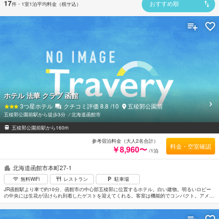
17
件
・1室1泊平均料金（税サ込）
おすすめ順
ホテル 法華 クラブ 函館
3
つ星ホテル
クチコミ評価
8.8
/10
五稜郭公園前
五稜郭公園前駅から徒歩3分
⁄
北海道函館市
五稜郭公園前駅から160m
参考宿泊料金（大人2名合計）
料金・空室確認
￥8,960〜
/1泊
北海道函館市本町27-1
無料WiFi
レストラン
駐車場
JR函館駅より車で約10分、函館市の中心部五稜郭に位置するホテル。白い建物。明るいロビー
の中央には生花が活けられ到着したゲストを迎えてくれる。客室は機能的でコンパクト。アメニ
ティも充実している。新撰組の土方歳三で有名な史跡「五稜郭公園」まで徒歩約8分。世界三大
夜景に数えられる函館山の夜景へは路面電車と徒歩で約40分。函館空港から車で約20分。