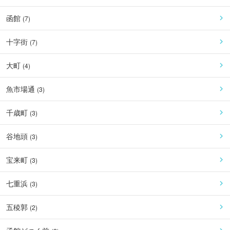
函館
(
7
)
十字街
(
7
)
大町
(
4
)
魚市場通
(
3
)
千歳町
(
3
)
谷地頭
(
3
)
宝来町
(
3
)
七重浜
(
3
)
五稜郭
(
2
)