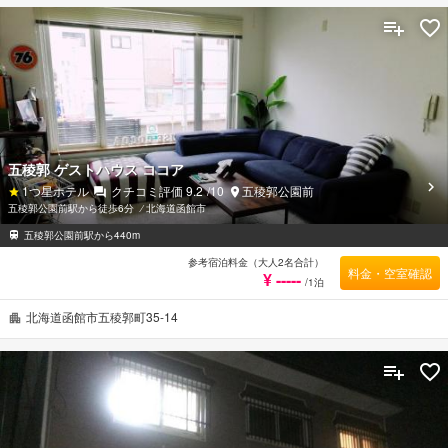
光や買物の拠点として便利なロケーション。五稜郭タワーや芸術ホールへはそれぞれ徒歩約10
分。函館空港から車で約20分。
五稜郭 ゲストハウス ココア
1
つ星ホテル
クチコミ評価
9.2
/10
五稜郭公園前
五稜郭公園前駅から徒歩6分
⁄
北海道函館市
五稜郭公園前駅から440m
参考宿泊料金（大人2名合計）
料金・空室確認
¥ -----
/1泊
北海道函館市五稜郭町35-14