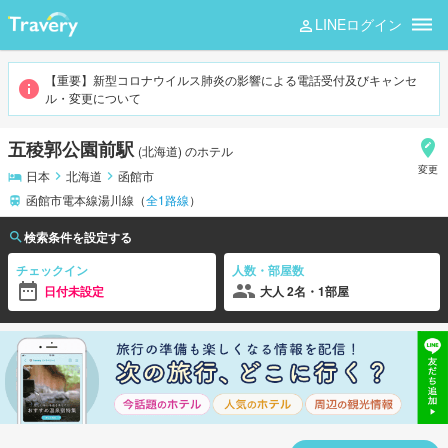
LINEログイン
五稜郭公園前
【重要】新型コロナウイルス肺炎の影響による電話受付及びキャンセ
ル・変更について
五稜郭公園前駅
(
北海道
)
のホテル
変更
日本
北海道
函館市
函館市電本線湯川線
（
全
1
路線
）
検索条件を設定する
チェックイン
人数・部屋数
日付未設定
大人 2名・1部屋