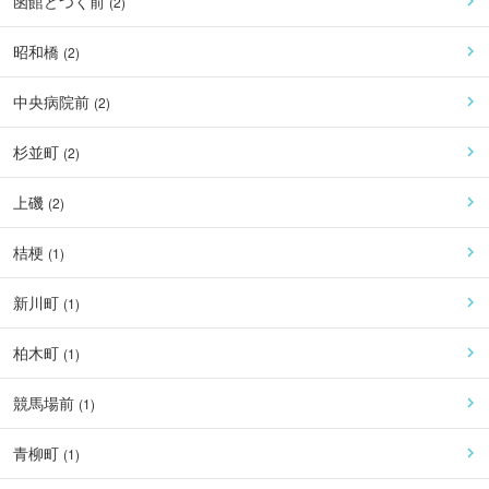
函館どつく前
(
2
)
昭和橋
(
2
)
中央病院前
(
2
)
杉並町
(
2
)
上磯
(
2
)
桔梗
(
1
)
新川町
(
1
)
柏木町
(
1
)
競馬場前
(
1
)
青柳町
(
1
)