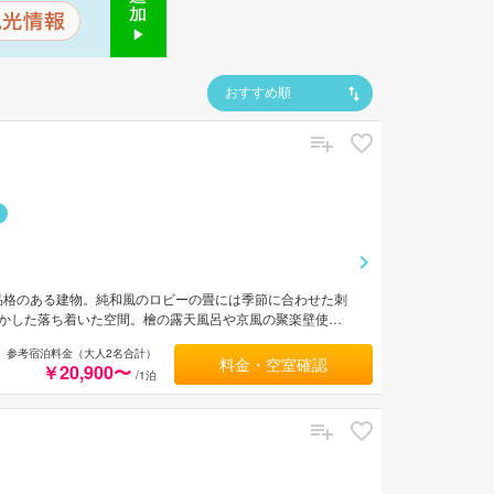
おすすめ順
品格のある建物。純和風のロビーの畳には季節に合わせた刺
かした落ち着いた空間。檜の露天風呂や京風の聚楽壁使用
参考宿泊料金（大人2名合計）
料金・空室確認
￥20,900〜
/1泊