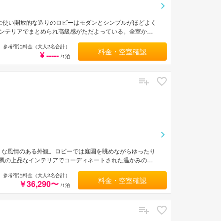
に使い開放的な造りのロビーはモダンとシンプルがほどよく
ンテリアでまとめられ高級感がただよっている。全室から
呂でリラックスするのもよい。JR函館駅から車で約15
参考宿泊料金（大人2名合計）
料金・空室確認
¥ -----
/1泊
うな風情のある外観。ロビーでは庭園を眺めながらゆったり
風の上品なインテリアでコーディネートされた温かみのあ
敷き詰めた風呂で旅の疲れを癒すのもよい。トラピスチヌ
参考宿泊料金（大人2名合計）
料金・空室確認
￥36,290〜
/1泊