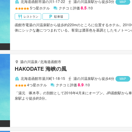
北海道函館市湯の川1-17-22
湯の川温泉駅から徒歩3分
MAP
8.5
5
つ星ホテル
クチコミ評価
/10
レストラン
駐車場
函館市電湯の川温泉駅から徒歩約220mのところに位置するホテル。201
体にシックな趣につつまれている。客室は濃茶色を基調としたモノトーン
メゾネットタイプのスイートなども用意されている。展望露天風呂や一面
ろぐのもよい。エステサロンは女性専用。函館駅へは車で約15分。函館空
湯の川温泉
⁄
北海道函館市
HAKODATE 海峡の風
北海道函館市湯川町1-18-15
湯の川温泉駅から徒歩4分
MAP
8.9
4
つ星ホテル
クチコミ評価
/10
「湯元 啄木亭」の別館として2016年4月末にオープン。JR函館駅から
泉駅より徒歩約3分。