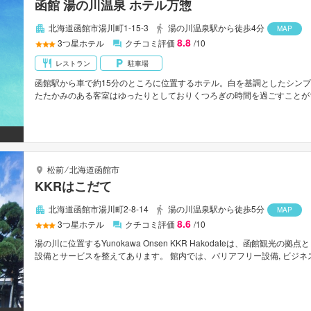
函館 湯の川温泉 ホテル万惣
北海道函館市湯川町1-15-3
湯の川温泉駅から徒歩4分
MAP
8.8
3
つ星ホテル
クチコミ評価
/10
レストラン
駐車場
函館駅から車で約15分のところに位置するホテル。白を基調としたシン
たたかみのある客室はゆったりとしておりくつろぎの時間を過ごすことが
赤レンガ倉庫群まで車で約20分。世界三大夜景の一つ函館山の夜景スポッ
松前
⁄
北海道函館市
KKRはこだて
北海道函館市湯川町2-8-14
湯の川温泉駅から徒歩5分
MAP
8.6
3
つ星ホテル
クチコミ評価
/10
湯の川に位置するYunokawa Onsen KKR Hakodateは、函館観
設備とサービスを整えてあります。 館内では、バリアフリー設備, ビジネ
数ご提供しております。 ルームタイプにより禁煙/喫煙ポリシー：全室禁
ーションサービスをご満喫ください。 函館市内中心に位置する便利なロ
ふれる設備・サービスを兼ね揃えたYunokawa Onsen KKR Hakoda