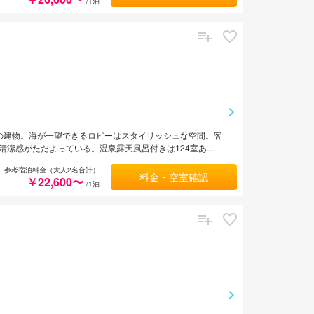
/1泊
の建物。海が一望できるロビーはスタイリッシュな空間。客
清潔感がただよっている。温泉露天風呂付きは124室あり
旅の疲れを癒すのもよい。JR函館駅より車で約15分。
参考宿泊料金（大人2名合計）
料金・空室確認
￥22,600〜
/1泊