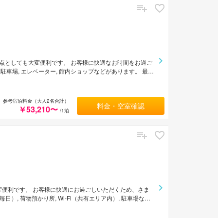
拠点としても大変便利です。 お客様に快適なお時間をお過ご
車場, エレベーター, 館内ショップなどがあります。 最高
リッパ, テレビ, 冷蔵庫などの便利なアメニティもご提供し
リラクゼーション施設が完備されています。 平成館 しお
参考宿泊料金（大人2名合計）
料金・空室確認
￥53,210〜
/1泊
変便利です。 お客様に快適にお過ごしいただくため、さま
日）, 荷物預かり所, Wi-Fi（共有エリア内）, 駐車場など
TV, 鏡, ワイヤレス インターネットなどの設備が整った客室
。 湯の川温泉 笑 函館屋のあたたかいおもてなしと心地よ