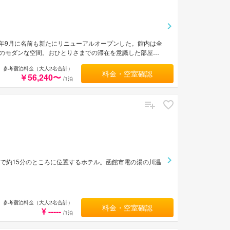
0年9月に名前も新たにリニューアルオープンした。館内は全
のモダンな空間。おひとりさまでの滞在を意識した部屋や
の窓から夜景を望みながらくつろげるラウンジなどでくつ
参考宿泊料金（大人2名合計）
港から車で約10分。
料金・空室確認
￥56,240〜
/1泊
車で約15分のところに位置するホテル。函館市電の湯の川温
参考宿泊料金（大人2名合計）
料金・空室確認
¥ -----
/1泊