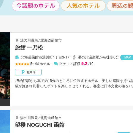
湯の川温泉
⁄
北海道函館市
旅館 一乃松
北海道函館市湯川町1丁目3-17
湯の川温泉駅から徒歩6分
MAP
9.2
5
つ星ホテル
クチコミ評価
/10
駐車場
JR函館駅から車で約15分のところに位置するホテル。美しい庭園を持つ
繍が施され到着したゲストを楽しませてくれる。客室は日本文化の趣をい
した大浴場で湯めぐりを楽しむことができる。函館空港から車で約7分。
湯の川温泉
⁄
北海道函館市
望楼 NOGUCHI 函館