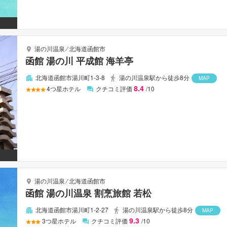
い雰囲気で、 函館での滞在をより思い出深いものにしてくれます。
湯の川温泉
⁄
北海道函館市
函館 湯の川 平成館 海羊亭
北海道函館市湯川町1-3-8
湯の川温泉駅から徒歩8分
MAP
8.4
4
つ星ホテル
クチコミ評価
/10
湯の川温泉
⁄
北海道函館市
函館 湯の川温泉 割烹旅館 若松
北海道函館市湯川町1-2-27
湯の川温泉駅から徒歩8分
MAP
9.3
3
つ星ホテル
クチコミ評価
/10