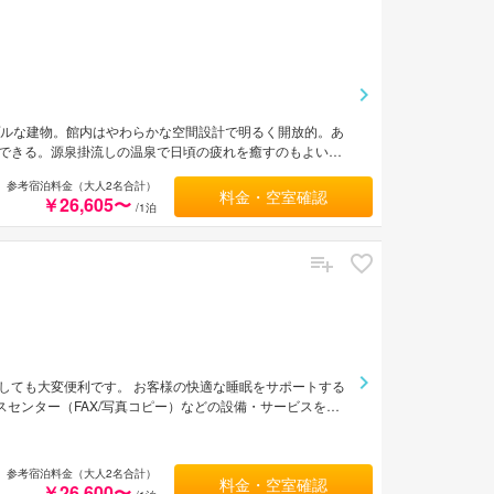
プルな建物。館内はやわらかな空間設計で明るく開放的。あ
できる。源泉掛流しの温泉で日頃の疲れを癒すのもよい。
トへは車で約30分。函館空港から車で約10分。
参考宿泊料金（大人2名合計）
料金・空室確認
￥26,605〜
/1泊
光の拠点としても大変便利です。 お客様の快適な睡眠をサポートする
スセンター（FAX/写真コピー）などの設備・サービスを多
煙などをご用意しております。 マッサージなどのリラクゼ
ケーション、フレンドリーなスタッフ、そしてバラエティあ
teは、多くの人に選ばれています。
参考宿泊料金（大人2名合計）
料金・空室確認
￥26,600〜