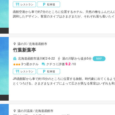
レストラン
駐車場
函館空港から車で約7分のところに位置するホテル。天然の檜をふんだん
調和したデザイン。客室のタイプはさまざまだが、それぞれ落ち着いたイ
海が望めるのもうれしい。目の前に津軽海峡や下北半島を望む絶景の露天風
分。
湯の川
⁄
北海道函館市
竹葉新葉亭
北海道函館市湯川町2-6-22
湯の川駅から徒歩5分
MAP
9.2
3
つ星ホテル
クチコミ評価
/10
レストラン
駐車場
JR函館駅から車で約15分のところに位置する旅館。時代劇に出てくるよ
とくつろげる。さまざまなタイプによって広さが異なる客室はいずれも和
る空間。専用露天風呂付のところもある。天然鉱石「ブラックシリカ」を
修道院まで車で約15分。
湯の川温泉
⁄
北海道函館市