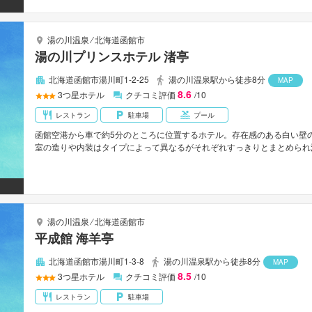
湯の川温泉
⁄
北海道函館市
湯の川プリンスホテル 渚亭
北海道函館市湯川町1-2-25
湯の川温泉駅から徒歩8分
MAP
8.6
3
つ星ホテル
クチコミ評価
/10
レストラン
駐車場
プール
函館空港から車で約5分のところに位置するホテル。存在感のある白い壁
室の造りや内装はタイプによって異なるがそれぞれすっきりとまとめられ
誰にも邪魔される事もなくゆったりとくつろげる。津軽海峡に面した温泉で
湯の川温泉
⁄
北海道函館市
平成館 海羊亭
北海道函館市湯川町1-3-8
湯の川温泉駅から徒歩8分
MAP
8.5
3
つ星ホテル
クチコミ評価
/10
レストラン
駐車場