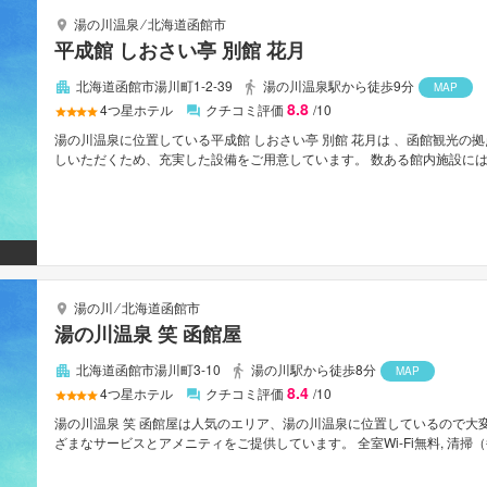
湯の川温泉
⁄
北海道函館市
平成館 しおさい亭 別館 花月
北海道函館市湯川町1-2-39
湯の川温泉駅から徒歩9分
MAP
8.8
4
つ星ホテル
クチコミ評価
/10
湯の川温泉に位置している平成館 しおさい亭 別館 花月は 、函館観光の
しいただくため、充実した設備をご用意しています。 数ある館内施設には駐
水準規模の施設を誇る客室は、快適で居心地が良く無料ティー, タオル, ス
ています。 ご滞在をより楽しくお過ごしいただくため、マッサージなどの
さい亭 別館 花月は函館の市内観光の拠点として最適です。
湯の川
⁄
北海道函館市
湯の川温泉 笑 函館屋
北海道函館市湯川町3-10
湯の川駅から徒歩8分
MAP
8.4
4
つ星ホテル
クチコミ評価
/10
湯の川温泉 笑 函館屋は人気のエリア、湯の川温泉に位置しているので大
ざまなサービスとアメニティをご提供しています。 全室Wi-Fi無料, 清掃（毎
の施設も是非ご利用ください。 ルームタイプによりタオル, スリッパ, 薄型
をご用意しています。 温泉 などのリラクゼーション施設をご満喫ください