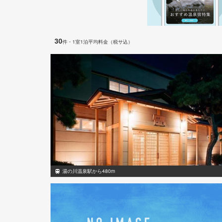
30
件
・1室1泊平均料金（税サ込）
湯の川温泉駅から480m