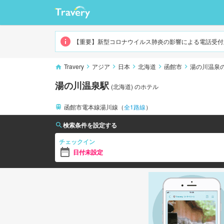
湯の川温泉
【重要】新型コロナウイルス肺炎の影響による電話受付
Travery
アジア
日本
北海道
函館市
湯の川温泉
湯の川温泉駅
(
北海道
)
のホテル
函館市電本線湯川線
（
全
1
路線
）
検索条件を設定する
チェックイン
日付未設定