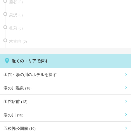
釜谷
(
0
)
泉沢
(
0
)
札苅
(
0
)
木古内
(
0
)
近くのエリアで探す
函館・湯の川
のホテルを探す
湯の川温泉
(
18
)
函館駅前
(
12
)
湯の川
(
12
)
五稜郭公園前
(
10
)