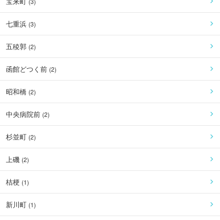
宝来町
(
3
)
七重浜
(
3
)
五稜郭
(
2
)
函館どつく前
(
2
)
昭和橋
(
2
)
中央病院前
(
2
)
杉並町
(
2
)
上磯
(
2
)
桔梗
(
1
)
新川町
(
1
)