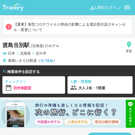
LINEログイン
渡島当別
【重要】新型コロナウイルス肺炎の影響による電話受付及びキャンセ
ル・変更について
渡島当別駅
(
北海道
)
のホテル
変更
日本
北海道
北斗市
道南いさりび鉄道
（
全
1
路線
）
検索条件を設定する
チェックイン
人数・部屋数
日付未設定
大人 2名・1部屋