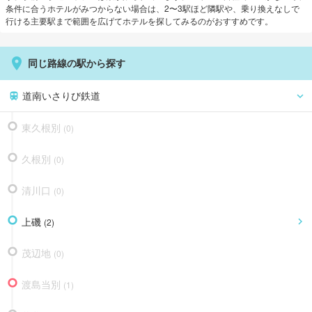
条件に合うホテルがみつからない場合は、2〜3駅ほど隣駅や、乗り換えなしで
行ける主要駅まで範囲を広げてホテルを探してみるのがおすすめです。
同じ路線の駅から探す
道南いさりび鉄道
東久根別
(
0
)
久根別
(
0
)
清川口
(
0
)
上磯
(
2
)
茂辺地
(
0
)
渡島当別
(
1
)