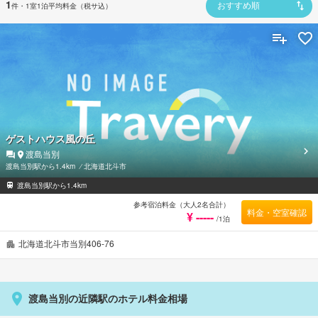
1
件
・1室1泊平均料金（税サ込）
おすすめ順
ゲストハウス風の丘
渡島当別
渡島当別駅から1.4km
⁄
北海道北斗市
渡島当別駅から1.4km
参考宿泊料金（大人2名合計）
料金・空室確認
¥ -----
/1泊
北海道北斗市当別406-76
渡島当別の近隣駅のホテル料金相場