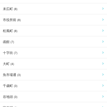
末広町
(
8
)
市役所前
(
8
)
松風町
(
8
)
函館
(
7
)
十字街
(
7
)
大町
(
4
)
魚市場通
(
3
)
千歳町
(
3
)
谷地頭
(
3
)