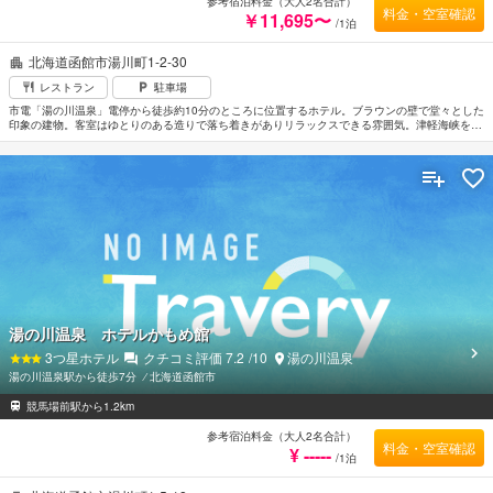
参考宿泊料金（大人2名合計）
料金・空室確認
￥11,695〜
/1泊
北海道函館市湯川町1-2-30
レストラン
駐車場
市電「湯の川温泉」電停から徒歩約10分のところに位置するホテル。ブラウンの壁で堂々とした
印象の建物。客室はゆとりのある造りで落ち着きがありリラックスできる雰囲気。津軽海峡を見
渡せるところもある。太平洋を眺望する露天風呂や7つの湯を楽しむことのできる大浴場など施
設も充実している。
湯の川温泉 ホテルかもめ館
3
つ星ホテル
クチコミ評価
7.2
/10
湯の川温泉
湯の川温泉駅から徒歩7分
⁄
北海道函館市
競馬場前駅から1.2km
参考宿泊料金（大人2名合計）
料金・空室確認
¥ -----
/1泊