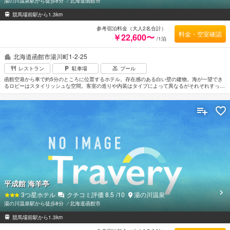
湯の川温泉駅から徒歩8分
⁄
北海道函館市
競馬場前駅から1.3km
参考宿泊料金（大人2名合計）
料金・空室確認
￥22,600〜
/1泊
北海道函館市湯川町1-2-25
レストラン
駐車場
プール
函館空港から車で約5分のところに位置するホテル。存在感のある白い壁の建物。海が一望でき
るロビーはスタイリッシュな空間。客室の造りや内装はタイプによって異なるがそれぞれすっき
りとまとめられ清潔感がただよっている。温泉露天風呂付きは124室あり誰にも邪魔される事も
なくゆったりとくつろげる。津軽海峡に面した温泉で旅の疲れを癒すのもよい。JR函館駅より車
で約15分。
平成館 海羊亭
3
つ星ホテル
クチコミ評価
8.5
/10
湯の川温泉
湯の川温泉駅から徒歩8分
⁄
北海道函館市
競馬場前駅から1.3km