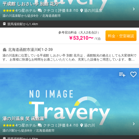
平成館 しおさい亭 別館 花月
4
つ星ホテル
クチコミ評価
8.8
/10
湯の川温泉
湯の川温泉駅から徒歩9分
⁄
北海道函館市
競馬場前駅から1.4km
参考宿泊料金（大人2名合計）
料金・空室確認
￥53,210〜
/1泊
北海道函館市湯川町1-2-39
湯の川温泉に位置している平成館 しおさい亭 別館 花月は 、函館観光の拠点としても大変便利で
す。 お客様に快適なお時間をお過ごしいただくため、充実した設備をご用意しています。 数あ
る館内施設には駐車場, エレベーター, 館内ショップなどがあります。 最高水準規模の施設を誇
る客室は、快適で居心地が良く無料ティー, タオル, スリッパ, テレビ, 冷蔵庫などの便利なアメ
ニティもご提供しています。 ご滞在をより楽しくお過ごしいただくため、マッサージなどのリ
ラクゼーション施設が完備されています。 平成館 しおさい亭 別館 花月は函館の市内観光の拠点
として最適です。
湯の川温泉 笑 函館屋
4
つ星ホテル
クチコミ評価
8.4
/10
湯の川
湯の川駅から徒歩8分
⁄
北海道函館市
競馬場前駅から1.5km