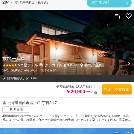
29
件
・1室1泊平均料金（税サ込）
おすすめ順
旅館 一乃松
5
つ星ホテル
クチコミ評価
9.2
/10
湯の川温泉
湯の川温泉駅から徒歩6分
⁄
北海道函館市
競馬場前駅から1.2km
参考宿泊料金（大人2名合計）
料金・空室確認
￥20,900〜
/1泊
北海道函館市湯川町1丁目3-17
駐車場
JR函館駅から車で約15分のところに位置するホテル。美しい庭園を持つ品格のある建物。純和
風のロビーの畳には季節に合わせた刺繍が施され到着したゲストを楽しませてくれる。客室は日
本文化の趣をいかした落ち着いた空間。檜の露天風呂や京風の聚楽壁使用した大浴場で湯めぐり
を楽しむことができる。函館空港から車で約7分。