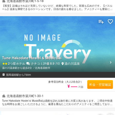
北海道函館市湯川町1-5-18
【客室】設備はそれほど充実していないけど、綺麗な和室でした。部屋も広めのです。【バスル
ーム】温泉を満喫できるロケーションです。日頃の疲れを癒せました。アメニティーも豊富に揃
って居ました。【ロケーション】湯の川温泉でリーズナブルな料金で宿泊出来る温泉旅館です。
日帰り温泉としてもオススメです。
Tune Hakodate Hostel & MusicBal
2
つ星ホテル
クチコミ評価
8.9
/10
湯の川温泉
湯の川温泉駅から徒歩2分
⁄
北海道函館市
競馬場前駅から730m
参考宿泊料金（大人2名合計）
料金・空室確認
¥ -----
/1泊
北海道函館市湯川町1-30-1
Tune Hakodate Hostel & MusicBalは函館を訪れる旅行者に大変人気があります。 ご滞在中快適
なお時間をお過ごしいただけるように、厳選を重ねたこだわりのアメニティをご用意しておりま
す。 Tune Hakodate Hostel & MusicBalのスタッフがおもてなしの心を持って丁寧にご対応しま
す。 お部屋にはお客様の快適な睡眠をサポートするための設備を整えております。リネン類, 喫
煙検知器, 禁煙/喫煙ポリシー：全室禁煙, エアコン, 暖房などを備えたお部屋もご用意していま