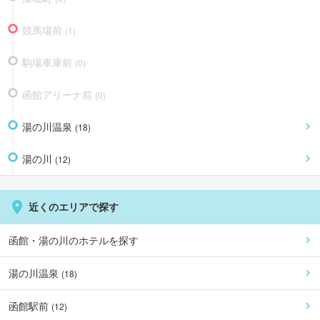
競馬場前
(
1
)
駒場車庫前
(
0
)
函館アリーナ前
(
0
)
湯の川温泉
(
18
)
湯の川
(
12
)
近くのエリアで探す
函館・湯の川
のホテルを探す
湯の川温泉
(
18
)
函館駅前
(
12
)