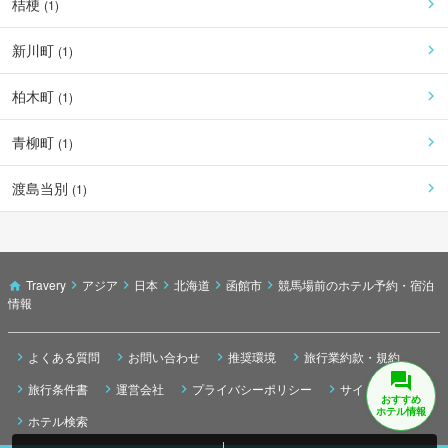
桔梗
(
1
)
新川町
(
1
)
柏木町
(
1
)
青柳町
(
1
)
渡島当別
(
1
)
Travery
アジア
日本
北海道
函館市
競馬場前のホテル予約・宿泊
情報
よくある質問
お問い合わせ
推奨環境
旅行業約款・規約
旅行条件書
運営会社
プライバシーポリシー
サイトマップ
おすすめ
ホテル情報
ホテル検索