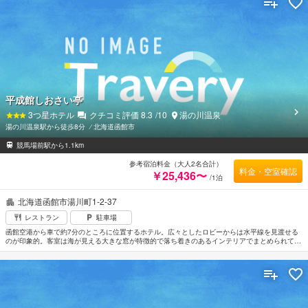
平成館しおさい亭
3
つ星ホテル
クチコミ評価
8.3
/10
湯の川温泉
湯の川温泉駅から徒歩8分
⁄
北海道函館市
競馬場前駅から1.1km
参考宿泊料金（大人2名合計）
料金・空室確認
￥25,436〜
/1泊
北海道函館市湯川町1-2-37
レストラン
駐車場
函館空港から車で約7分のところに位置するホテル。広々としたロビーからは水平線を見渡せる
のが印象的。客室は海が見える大きな窓が特徴的で落ち着きのあるインテリアでまとめられてい
る。露天風呂付き和室タイプもあり贅沢なひとときを過ごせる。7階にある展望大浴場や一人用
桧風呂、日本庭園を望める純和風造りの露天風呂などゆったりとくつろぎながら楽しめる。大浴
場は男女入替え制。JR函館駅より車で約13分。