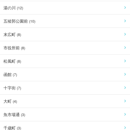
湯の川
(
12
)
五稜郭公園前
(
10
)
末広町
(
8
)
市役所前
(
8
)
松風町
(
8
)
函館
(
7
)
十字街
(
7
)
大町
(
4
)
魚市場通
(
3
)
千歳町
(
3
)