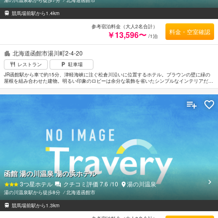
競馬場前駅から1.4km
参考宿泊料金（大人2名合計）
料金・空室確認
￥13,596〜
/1泊
北海道函館市湯川町2-4-20
レストラン
駐車場
JR函館駅から車で約15分、津軽海峡に注ぐ松倉川沿いに位置するホテル。ブラウンの壁に緑の
屋根を組み合わせた建物。明るい印象のロビーは余分な装飾を省いたシンプルなインテリアだが
洗練された雰囲気がただよっている。客室はさまざまなタイプがありいずれもゆっくりとリラッ
クスできる空間。テーマ性を持った温泉浴場は露天風呂やラベンダーの香りの湯などそれぞれ異
なった趣を楽しむことができる。函館空港から車で約5分。
函館 湯の川温泉 湯の浜ホテル
3
つ星ホテル
クチコミ評価
7.6
/10
湯の川温泉
湯の川温泉駅から徒歩8分
⁄
北海道函館市
競馬場前駅から1.3km