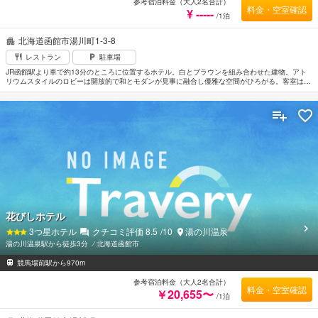
参考宿泊料金（大人2名合計）
料金・空室確認
¥ -----
/1泊
北海道函館市湯川町1-3-8
レストラン
駐車場
JR函館駅より車で約13分のところに位置するホテル。白とブラウンを組み合わせた建物。アト
リウムスタイルのロビーは開放的で和とモダンが見事に融合し優雅な空間がひろがる。客室はタ
イプによって内装が異なるが、いずれもゆとりのある造りで使い勝手のよいレイアウト。貴重な
「幻の赤湯」を使用した展望露天風呂と最上階の大浴場からは函館の街並みや津軽海峡を見渡す
ことができる。函館空港から車で約7分。
花びしホテル
3
つ星ホテル
クチコミ評価
8.5
/10
湯の川温泉
湯の川温泉駅から徒歩3分
⁄
北海道函館市
競馬場前駅から970m
参考宿泊料金（大人2名合計）
料金・空室確認
￥20,655〜
/1泊