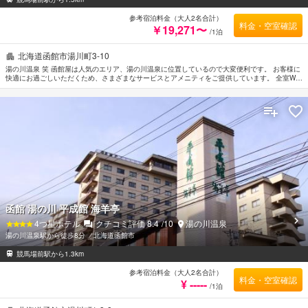
参考宿泊料金（大人2名合計）
料金・空室確認
￥19,271〜
/1泊
北海道函館市湯川町3-10
湯の川温泉 笑 函館屋は人気のエリア、湯の川温泉に位置しているので大変便利です。 お客様に
快適にお過ごしいただくため、さまざまなサービスとアメニティをご提供しています。 全室Wi-
Fi無料, 清掃（毎日）, 荷物預かり所, Wi-Fi（共有エリア内）, 駐車場などの施設も是非ご利用く
ださい。 ルームタイプによりタオル, スリッパ, 薄型TV, 鏡, ワイヤレス インターネットなどの設
備が整った客室をご用意しています。 温泉 などのリラクゼーション施設をご満喫ください。 湯
の川温泉 笑 函館屋のあたたかいおもてなしと心地よい雰囲気で、 函館での滞在をより思い出深
いものにしてくれます。
函館 湯の川 平成館 海羊亭
4
つ星ホテル
クチコミ評価
8.4
/10
湯の川温泉
湯の川温泉駅から徒歩8分
⁄
北海道函館市
競馬場前駅から1.3km
参考宿泊料金（大人2名合計）
料金・空室確認
¥ -----
/1泊