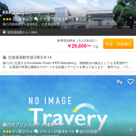
KKRはこだて
3
つ星ホテル
クチコミ評価
8.6
/10
松前
湯の川温泉駅から徒歩5分
⁄
北海道函館市
競馬場前駅から1.2km
参考宿泊料金（大人2名合計）
料金・空室確認
￥26,600〜
/1泊
北海道函館市湯川町2-8-14
湯の川に位置するYunokawa Onsen KKR Hakodateは、函館観光の拠点としても大変便利で
す。 お客様の快適な睡眠をサポートする設備とサービスを整えてあります。 館内では、バリア
フリー設備, ビジネスセンター（FAX/写真コピー）などの設備・サービスを多数ご提供しており
ます。 ルームタイプにより禁煙/喫煙ポリシー：全室禁煙などをご用意しております。 マッサー
ジなどのリラクゼーションサービスをご満喫ください。 函館市内中心に位置する便利なロケー
ション、フレンドリーなスタッフ、そしてバラエティあふれる設備・サービスを兼ね揃えた
Yunokawa Onsen KKR Hakodateは、多くの人に選ばれています。
湯の川プリンスホテル 渚亭
3
つ星ホテル
クチコミ評価
8.6
/10
湯の川温泉