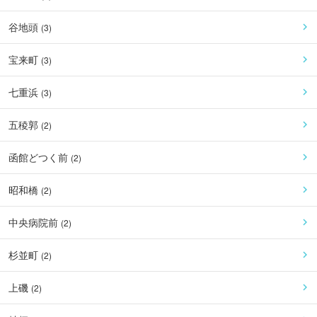
谷地頭
(
3
)
宝来町
(
3
)
七重浜
(
3
)
五稜郭
(
2
)
函館どつく前
(
2
)
昭和橋
(
2
)
中央病院前
(
2
)
杉並町
(
2
)
上磯
(
2
)