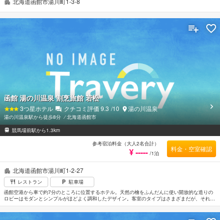
北海道函館市湯川町1-3-8
函館 湯の川温泉 割烹旅館 若松
3
つ星ホテル
クチコミ評価
9.3
/10
湯の川温泉
湯の川温泉駅から徒歩8分
⁄
北海道函館市
競馬場前駅から1.3km
参考宿泊料金（大人2名合計）
料金・空室確認
¥ -----
/1泊
北海道函館市湯川町1-2-27
レストラン
駐車場
函館空港から車で約7分のところに位置するホテル。天然の檜をふんだんに使い開放的な造りの
ロビーはモダンとシンプルがほどよく調和したデザイン。客室のタイプはさまざまだが、それぞ
れ落ち着いたインテリアでまとめられ高級感がただよっている。全室から海が望めるのもうれし
い。目の前に津軽海峡や下北半島を望む絶景の露天風呂でリラックスするのもよい。JR函館駅か
ら車で約15分。