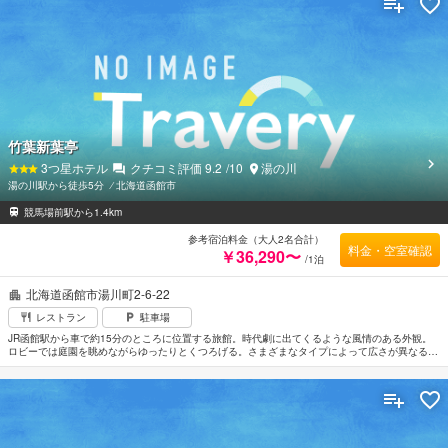
竹葉新葉亭
3
つ星ホテル
クチコミ評価
9.2
/10
湯の川
湯の川駅から徒歩5分
⁄
北海道函館市
競馬場前駅から1.4km
参考宿泊料金（大人2名合計）
料金・空室確認
￥36,290〜
/1泊
北海道函館市湯川町2-6-22
レストラン
駐車場
JR函館駅から車で約15分のところに位置する旅館。時代劇に出てくるような風情のある外観。
ロビーでは庭園を眺めながらゆったりとくつろげる。さまざまなタイプによって広さが異なる客
室はいずれも和風の上品なインテリアでコーディネートされた温かみのある空間。専用露天風呂
付のところもある。天然鉱石「ブラックシリカ」を敷き詰めた風呂で旅の疲れを癒すのもよい。
トラピスチヌ修道院まで車で約15分。