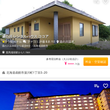
す。 当施設ではさまざまなレクリエーションをご体験いただけます。 Tune Hakodate Hostel &
MusicBalのあたたかいおもてなしと心地よい雰囲気で、函館での滞在をより思い出深いものにし
てくれます。
湯の川 レンタルハウス ココア
1
つ星ホテル
クチコミ評価
8.8
/10
湯の川温泉
湯の川温泉駅から徒歩6分
⁄
北海道函館市
競馬場前駅から1.1km
参考宿泊料金（大人2名合計）
料金・空室確認
¥ -----
/1泊
北海道函館市湯川町1丁目3−20