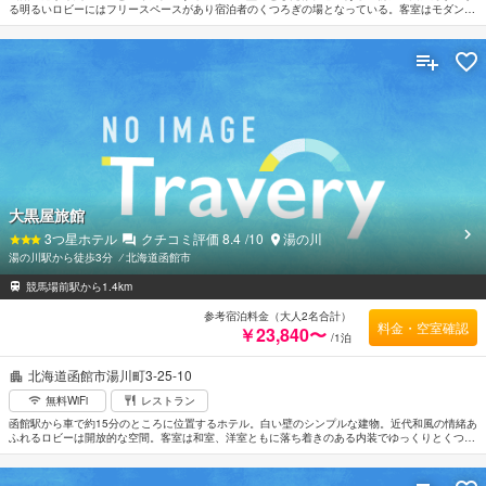
る明るいロビーにはフリースペースがあり宿泊者のくつろぎの場となっている。客室はモダンな
インテリアでまとめられたゆとりある造り。最上階にある展望露天風呂「ウスケシの湯」からは
雄大な海の風景とともに函館山や汐首岬の自然豊かな景観を堪能できる。JR函館駅まで車で約
12分。
大黒屋旅館
3
つ星ホテル
クチコミ評価
8.4
/10
湯の川
湯の川駅から徒歩3分
⁄
北海道函館市
競馬場前駅から1.4km
参考宿泊料金（大人2名合計）
料金・空室確認
￥23,840〜
/1泊
北海道函館市湯川町3-25-10
無料WiFi
レストラン
函館駅から車で約15分のところに位置するホテル。白い壁のシンプルな建物。近代和風の情緒あ
ふれるロビーは開放的な空間。客室は和室、洋室ともに落ち着きのある内装でゆっくりとくつろ
げる。循環ろ過、消毒を一切しない温泉が楽しめる。函館周辺の観光スポットにアクセスしやす
い便利なロケーション。函館空港から車で約8分。