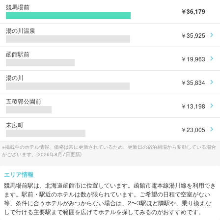
競馬場前
￥36,179
湯の川温泉
￥35,925
函館駅前
￥19,963
湯の川
￥35,834
五稜郭公園前
￥13,198
末広町
￥23,005
※掲載中のホテル情報、価格は常に更新されているため、更新日の宿泊相場から変動している場合
がございます。(
2026年8月7日
更新)
エリア情報
競馬場前
駅は、
北海道函館市
に位置しています。
函館市電本線湯川線
を利用でき
ます。
駅前・駅近のホテルは数が限られています。ご希望の日程で空室がない
等、条件に合うホテルがみつからない場合は、2〜3駅ほど隣駅や、乗り換えな
しで行ける主要駅まで範囲を広げてホテルを探してみるのがおすすめです。