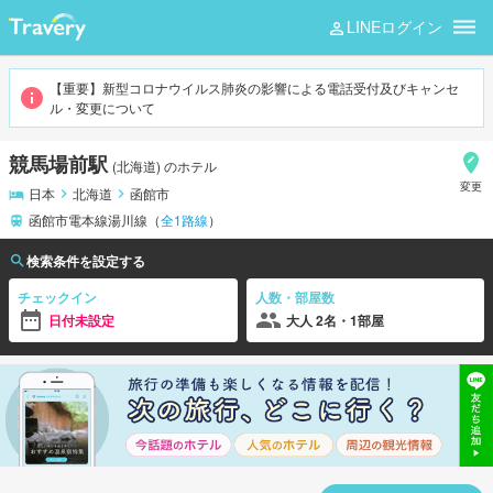
LINEログイン
競馬場前
【重要】新型コロナウイルス肺炎の影響による電話受付及びキャンセ
ル・変更について
競馬場前駅
(
北海道
)
のホテル
変更
日本
北海道
函館市
函館市電本線湯川線
（
全
1
路線
）
検索条件を設定する
チェックイン
人数・部屋数
日付未設定
大人 2名・1部屋