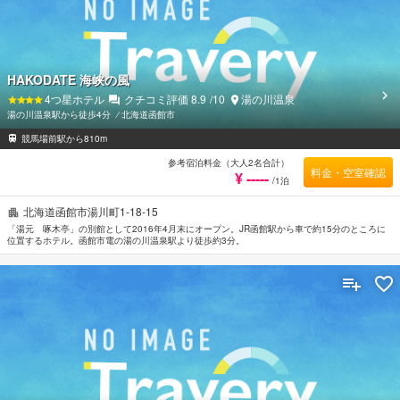
HAKODATE 海峡の風
4
つ星ホテル
クチコミ評価
8.9
/10
湯の川温泉
湯の川温泉駅から徒歩4分
⁄
北海道函館市
競馬場前駅から810m
参考宿泊料金（大人2名合計）
料金・空室確認
¥ -----
/1泊
北海道函館市湯川町1-18-15
「湯元 啄木亭」の別館として2016年4月末にオープン。JR函館駅から車で約15分のところに
位置するホテル。函館市電の湯の川温泉駅より徒歩約3分。