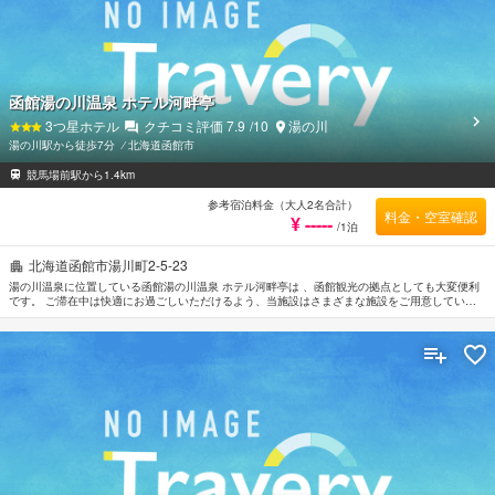
函館湯の川温泉 ホテル河畔亭
3
つ星ホテル
クチコミ評価
7.9
/10
湯の川
湯の川駅から徒歩7分
⁄
北海道函館市
競馬場前駅から1.4km
参考宿泊料金（大人2名合計）
料金・空室確認
¥ -----
/1泊
北海道函館市湯川町2-5-23
湯の川温泉に位置している函館湯の川温泉 ホテル河畔亭は 、函館観光の拠点としても大変便利
です。 ご滞在中は快適にお過ごしいただけるよう、当施設はさまざまな施設をご用意していま
す。 函館湯の川温泉 ホテル河畔亭のスタッフがおもてなしの心を持って丁寧にご対応します。
ルームタイプにより薄型TV, エアコン, 暖房, 電話, テレビなどがご用意されています。 客室や温
泉 などの館内施設で旅の疲れをゆっくりと癒すことができます。 函館湯の川温泉 ホテル河畔亭
は函館の市内観光の拠点として最適です。