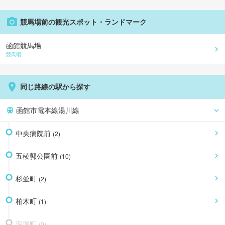
競馬場前
の観光スポット・ランドマーク
函館競馬場
競馬場
同じ路線の駅から探す
函館市電本線湯川線
中央病院前
(
2
)
五稜郭公園前
(
10
)
杉並町
(
2
)
柏木町
(
1
)
深堀町
(
0
)