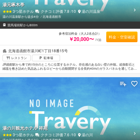
湯元啄木亭
3
つ星ホテル
クチコミ評価
7.8
/10
湯の川温泉
湯の川温泉駅から徒歩4分
⁄
北海道函館市
競馬場前駅から800m
参考宿泊料金（大人2名合計）
料金・空室確認
￥20,000〜
/1泊
北海道函館市湯川町1丁目18番15号
レストラン
駐車場
JR函館駅から車で約15分のところに位置するホテル。存在感のある白い壁の外観。総御影石と
絨毯を敷き詰めた気品あふれるロビーから自動開閉する全長約40mのガラスパネルを通してみえ
る日本庭園は見事。客室の造りや内装はタイプによって異なるがそれぞれ落ち着きのあるインテ
リアでまとめられている。空中露天風呂「いさりび」で幻想的な夜の漁火をはじめ山並みと海岸
美がおりなす三大景観を望みながら旅の疲れを癒すのもよい。
湯の川観光ホテル 祥苑
3
つ星ホテル
クチコミ評価
7.6
/10
湯の川
湯の川温泉駅から徒歩7分
⁄
北海道函館市