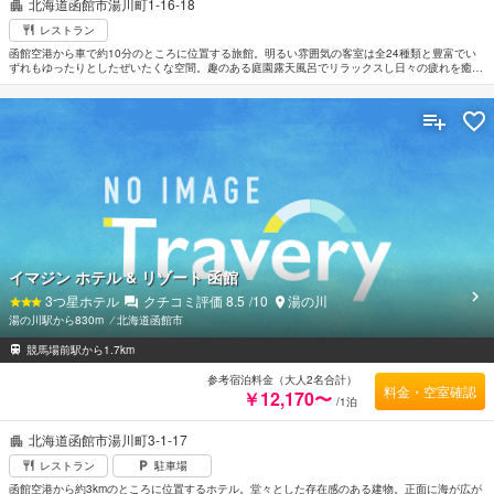
北海道函館市湯川町1-16-18
レストラン
函館空港から車で約10分のところに位置する旅館。明るい雰囲気の客室は全24種類と豊富でい
ずれもゆったりとしたぜいたくな空間。趣のある庭園露天風呂でリラックスし日々の疲れを癒す
のもよい。3つのコンベンションホールを備えておりビジネスにも便利。最寄の駅は湯の川温泉
駅。
イマジン ホテル & リゾート 函館
3
つ星ホテル
クチコミ評価
8.5
/10
湯の川
湯の川駅から830m
⁄
北海道函館市
競馬場前駅から1.7km
参考宿泊料金（大人2名合計）
料金・空室確認
￥12,170〜
/1泊
北海道函館市湯川町3-1-17
レストラン
駐車場
函館空港から約3kmのところに位置するホテル。堂々とした存在感のある建物。正面に海が広が