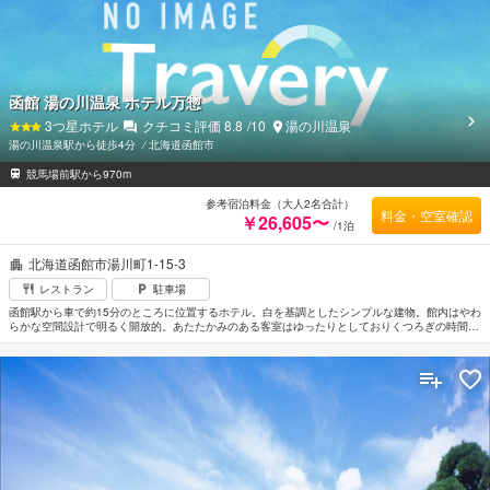
函館 湯の川温泉 ホテル万惣
3
つ星ホテル
クチコミ評価
8.8
/10
湯の川温泉
湯の川温泉駅から徒歩4分
⁄
北海道函館市
競馬場前駅から970m
参考宿泊料金（大人2名合計）
料金・空室確認
￥26,605〜
/1泊
北海道函館市湯川町1-15-3
レストラン
駐車場
函館駅から車で約15分のところに位置するホテル。白を基調としたシンプルな建物。館内はやわ
らかな空間設計で明るく開放的。あたたかみのある客室はゆったりとしておりくつろぎの時間を
過ごすことができる。源泉掛流しの温泉で日頃の疲れを癒すのもよい。赤レンガ倉庫群まで車で
約20分。世界三大夜景の一つ函館山の夜景スポットへは車で約30分。函館空港から車で約10
分。