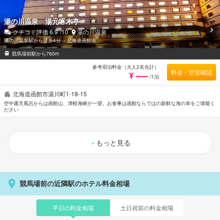
湯の川温泉 湯元啄木亭
クチコミ評価
6.9
/10
湯の川温泉
湯の川温泉駅から徒歩4分
⁄
北海道函館市
競馬場前駅から760m
参考宿泊料金（大人2名合計）
料金・空室確認
¥ -----
/1泊
北海道函館市湯川町1-18-15
空中露天風呂からは函館山、津軽海峡が一望。お食事は函館ならではの新鮮な海の幸をご堪能く
ださい
もっと見る
競馬場前の近隣駅のホテル料金相場
平日の料金相場
土日祝前の料金相場