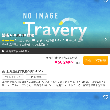
望楼 NOGUCHI 函館
5
つ星ホテル
クチコミ評価
8.5
/10
湯の川温泉
湯の川温泉駅から徒歩3分
⁄
北海道函館市
競馬場前駅から890m
参考宿泊料金（大人2名合計）
料金・空室確認
￥56,240〜
/1泊
北海道函館市湯の川1-17-22
レストラン
駐車場
函館市電湯の川温泉駅から徒歩約220mのところに位置するホテル。2010年9月に名前も新たに
リニューアルオープンした。館内は全体にシックな趣につつまれている。客室は濃茶色を基調と
したモノトーンのモダンな空間。おひとりさまでの滞在を意識した部屋やメゾネットタイプのス
イートなども用意されている。展望露天風呂や一面の窓から夜景を望みながらくつろげるラウン
ジなどでくつろぐのもよい。エステサロンは女性専用。函館駅へは車で約15分。函館空港から車
で約10分。